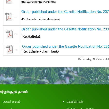
(Re: Warathenna-Hakkinda)
Order published under the Gazette Notification No. 20
---
(Re: Pansalathenne-Maussawa)
Order published under the Gazette Notification No. 23
---
(Re.Haliela)
Order published under the Gazette Notification No. 2
---
(Re: Ethaleikulam Tank)
Wednesday, 29 October 202
சுற்றுச்சூழல் தகவல்
தகவல் மையம்
வெளியீடுகள்