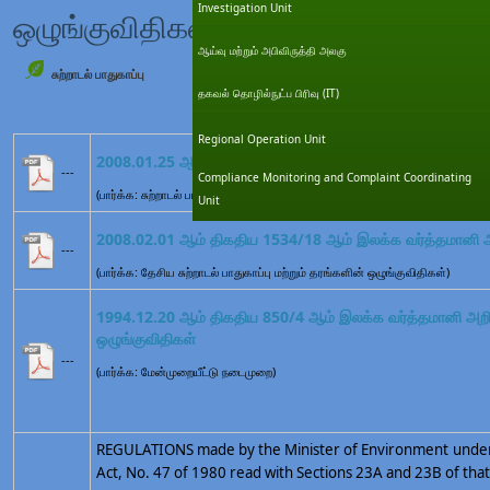
Investigation Unit
ஒழுங்குவிதிகள்
ஆய்வு மற்றும் அபிவிருத்தி அலகு
சுற்றாடல் பாதுகாப்பு
தகவல் தொழில்நுட்ப பிரிவு (IT)
Regional Operation Unit
2008.01.25 ஆம் திகதிய 1533/16 ஆம் இலக்க வர்த்தமானி அற
---
Compliance Monitoring and Complaint Coordinating
(பார்க்க: சுற்றாடல் பாதுகாப்பு அனுமதிப்பத்திரம் குறித்துரைக்கப்பட்ட செயற்பாடுக
Unit
2008.02.01 ஆம் திகதிய 1534/18 ஆம் இலக்க வர்த்தமானி அற
---
(பார்க்க: தேசிய சுற்றாடல் பாதுகாப்பு மற்றும் தரங்களின் ஒழுங்குவிதிகள்)
1994.12.20 ஆம் திகதிய 850/4 ஆம் இலக்க வர்த்தமானி அறிவி
ஒழுங்குவிதிகள்
---
(பார்க்க: மேன்முறையீட்டு நடைமுறை)
REGULATIONS made by the Minister of Environment under 
Act, No. 47 of 1980 read with Sections 23A and 23B of that