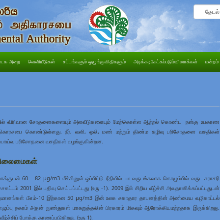
டக அறை
வெளியீடுகள்
சட்டங்களும் ஒழுங்குவிதிகளும்
அடிக்கடிகேட்கப்படும்வினாக்கள்
மன்றம்
 என்பவற்றில் விரிவான சோதனைகளையும் அளவீடுகளையும் மேற்கொள்ள ஆற்றல் கொண்ட நன்கு உபகரண
திகாரசபை கொண்டுள்ளது. நீர், வளி, ஒலி, மண் மற்றும் திண்ம கழிவு பரிசோதனை வசதிகள்
ுப்பாய்வு பரிசோதனை வசதிகள் வழங்குகின்றன.
 நிலைமைகள்
க்குடன் 60 – 82 µg/m3 வீச்சினுள் ஒப்பிட்டு ரீதியில் பல வருடங்கலாக கொழும்பில் வருட சராசரி
 உச்சகட்டம் 2001 இல் பதிவு செய்யப்பட்டது (உரு -1). 2009 இல் சிறிய வீழ்ச்சி அவதானிக்கப்பட்டதுடன்
பெறுமானங்கள் பீஎம்-10 இற்கான 50 µg/m3 இன் உலக சுகாதார தாபனத்தின் அண்மைய வழிகாட்டல்
ம்பு நகரம் அதன் நுண்துகள் மாசுறுத்தலின் பிரகாரம் மிகவும் ஆரோக்கியமற்றதாக இருக்கிறது.
ீழ்ச்சிப் போக்கு காணப்படுகிறது. (உரு 1).