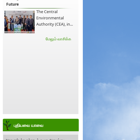
Future
The Central
Environmental
Authority (CEA), in...
மேலும் வாசிக்க
புதியவை யாவை
அரச சார்பற்ற சுற்றாடல் சமூக அமைப்பை