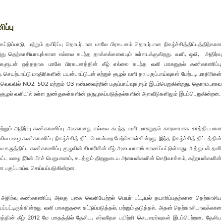
ப்பு
்டுப்பாடு, மற்றும் தவிர்ப்பு தொடர்பான மாலே பிரகடனம் தொடர்பான நிகழ்ச்சித்திட்டத்திற்கான
தெற்காசியாவுக்கான எல்லை கடந்த தாக்கங்களையும் உள்ளடக்குகிறது. வளி, ஒலி, அதிர்வு
ுடன் ஒத்ததாக மாலே பிரகடனத்தின் கீழ் எல்லை கடந்த வளி மாசுறுதல் கண்காணிப்பு
ெயற்பாட்டு மாதிரிகளின் பயன்பாட்டுடன் சுற்றுச் சூழல் வளி தர பகுப்பாய்வுகள் மேற்படி மாதிரிகள்
ுவெவவில் NO2, SO2 மற்றும் O3 என்பனவற்றின் பகுப்பாய்வுகளும் இடம்பெறுகின்றது. தொரமடலாவ
ச் சூழல் வளியில் உள்ள நுண்துகள்களின் ஒருமுகப்படுத்தல்களின் அளவீடுகளிலும் இடம்பெறுகின்றன.
ி மற்றும் அதிர்வு கண்காணிப்பு அலகானது எல்லை கடந்த வளி மாசுறுதல் காரணமாக சாத்தியமான
ை கண்காணிப்பு நிகழ்ச்சித் திட்டமொன்றை மேற்கொள்கின்றது. இந்த நிகழ்ச்சித் திட்டத்தின்
ே கருத்திட்ட கண்காணிப்பு குழுவின் சிபாரிசின் கீழ் அடையாளங் காணப்பட்டுள்ளது. அத்துடன் தனி
்பட்ட மழை நீரின் பீஎச் பெறுமானம், கடத்தும் திறனுடைய அனயன்களின் செறிவாக்கம், கற்றயன்களின்
ன பகுப்பாய்வு செய்யப்படுகின்றன.
் அதிர்வு கண்காணிப்பு அலகு புகை வெளியேற்றல் பெயர் பட்டியல் தயாரிப்பதற்கான தெற்காசிய
ப்பட்டிருக்கின்றது. வளி மாசுறுதலை கட்டுப்படுத்தல், மற்றும் தடுத்தல், அதன் தெற்காசியாவுக்கான
தின் கீழ் 2012 மே மாதத்தில் தேசிய, சர்வதேச பயிற்சி செயலமர்வுகள் இடம்பெற்றன. தேசிய