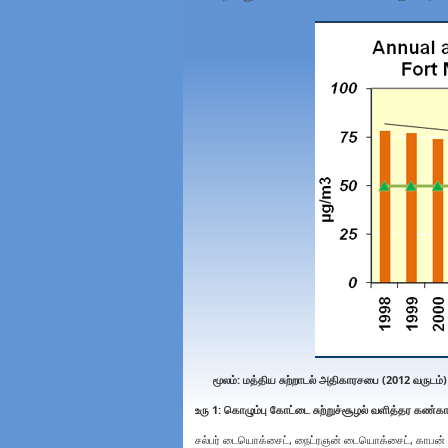
மூலம்
:
மத்திய சுற்றாடல் அதிகாரசபை
(
2012 வருடம்
)
உரு
1
:
கொழும்பு கோட்டை
சுற்றுச்சூழல் வளித்தர கண்கா
சல்பர் டையொக்சைட், நைட்ரஞன் டையொக்சைட், காபன் ம