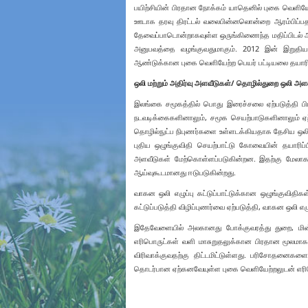
பயிற்சியின் பிரதான நோக்கம் யாதெனில் புகை வெளிய
ஊடாக தரவு திரட்டல் வலைபின்னலொன்றை ஆரம்பிப்பதா
தேவைப்பாடொன்றாகவுள்ள ஒருங்கிணைந்த மதிப்பிடல் அம
அனுபவத்தை வழங்குவதுமாகும். 2012 இன் இறுதிய
ஆண்டுக்கான புகை வெளியேற்ற பெயர் பட்டியலை தயார
ஒலி மற்றும் அதிர்வு அளவீடுகள்/ தொழில்துறை ஒலி அள
இலங்கை சமூகத்தில் பொது இரைச்சலை ஏற்படுத்தி பி
நடவடிக்கைகளினாலும், சமூக செயற்பாடுகளினாலும் ஏற
தொழில்நுட்ப நிபுணர்களை உள்ளடக்கியதாக தேசிய ஒலி கட
புதிய ஒழுங்குவிதி செயற்பாட்டு கோவையின் தயாரிப்
அளவீடுகள் மேற்கொள்ளப்படுகின்றன. இதற்கு மேலாக,
ஆய்வுகூடமானது ஈடுபடுகின்றது.
வாகன ஒலி எழுப்பு கட்டுப்பாட்டுக்கான ஒழுங்குவிதிகள
கட்டுப்படுத்தி விழிப்புணர்வை ஏற்படுத்தி, வாகன ஒலி எழு
இதேவேளையில் அலகானது போக்குவரத்து துறை, மின் உற
எரிபொருட்கள் வளி மாசுறுதலுக்கான பிரதான மூலமா
விரிவாக்குவதற்கு திட்டமிட்டுள்ளது. பரிசோதனைகளை
தொடர்பான ஏற்கனவேயுள்ள புகை வெளியேற்றலுடன் எரிபொர