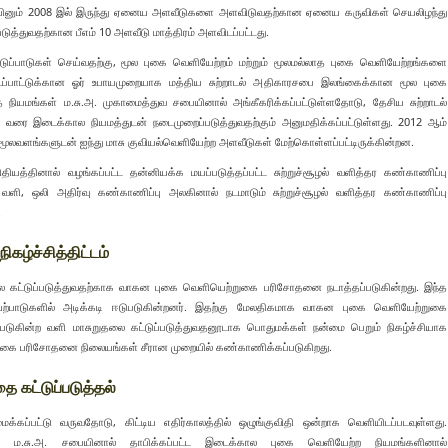
ாறாயினும் 2008 இல் இருந்து ஏனைய அளவீடுகளை அளவிடுவதற்கான ஏனைய கருவிகள் செயலிழந்து
படுத்துவதற்கான பீஎம் 10 அளவீடு மாத்திரம் அளவிடப்பட்டது.
்டுப்பாடுகள் செய்வதற்கு, மூல புகை வெளியேற்றம் மற்றும் மூலமல்லாத புகை வெளியேற்றங்களை
ட்டப்பாட்டுக்கான ஓர் உபாயமுறையாக மத்திய சுற்றாடல் அதிகாரசபை இலங்கைக்கான மூல புகை
த நியமங்கள் ம.சு.அ. முகாமைத்துவ சபையினால் அங்கீகரிக்கப்பட்டுள்ளதோடு, தேசிய சுற்றாடல்
ம் வரை இடைக்கால நியமத்துடன் நடைமுறைப்படுத்துவதற்கும் அனுமதிக்கப்பட்டுள்ளது. 2012 ஆம்
 மூலவளங்களுடன் ஐந்து மாசு குவியல்வெளியேற்ற அளவீடுகள் மேற்கொள்ளப்பட்டிருக்கின்றன.
்தினால் வழங்கப்பட்ட தன்னியக்க மயப்படுத்தப்பட்ட சுற்றுச்சூழல் வளித்தர கண்காணிப்பு
வளி, ஒலி அதிர்வு கண்காணிப்பு அலகினால் நடமாடும் சுற்றுச்சூழல் வளித்தர கண்காணிப்பு
.
ழ்ச்சித்திட்டம்
லை கட்டுப்படுத்துவதற்காக வாகன புகை வெளியெற்றுகை பரிசோதனை நடாத்தப்படுகின்றது. இந்த
்பாடுகளில் அடிக்கடி ஈடுபடுகின்றனர். இதற்கு மேலதிகமாக வாகன புகை வெளியேற்றுகை
்தப்படுகின்ற வளி மாசுறுதலை கட்டுப்படுத்துவதனூடாக பொதுமக்கள் நன்மை பெறும் நிகழ்ச்சியாக
ன புகை பரிசோதனை நிலையங்கள் சீரான முறையில் கண்காணிக்கப்படுகிறது.
 கட்டுப்படுத்தல்
கப்பட்டு வருவதோடு, கிட்டிய எதிர்காலத்தில் ஒழுங்குவிதி ஒன்றாக வெளியிடப்படவுள்ளது.
ள் ம.சு.அ. சபையினால் தாபிக்கப்பட்ட இடைக்கால புகை வெளியேற்ற நியமங்களினால்