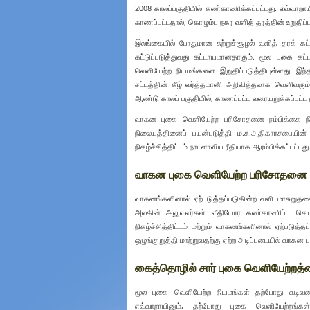
2008 காலப்பகுதியில் கண்காணிக்கப்பட்டது. எவ்வ
காணப்பட்டதால், கொழும்பு நகர வளித் தரத்தின் உறுதிப்
இலங்கையில் போதுமான சுற்றுச்சூழல் வளித் தரக் கட
கட்டுப்படுத்துவது கட்டாயமானதாகும். மூல புகை க
வெளியேற்ற நியமங்களை இறுதிப்படுத்தியுள்ளது. இந்
சட்டத்தின் கீழ் வர்த்தமானி அறிவித்தலாக வெளிவரு
ஆண்டு காலப் பகுதியில், காணப்பட்ட வரையறுக்கப்பட்ட
வாகன புகை வெளியேற்ற பரிசோதனை நம்பிக்கை நிதியத
நிலையத்தினைப் பயன்படுத்தி ம.சு.அதிகாரசபையின் 
நிகழ்ச்சித்திட்டம் நாடளாவிய ரீதியாக ஆரம்பிக்கப்பட்டது
வாகன புகை வெளியேற்ற பரிசோதனை நிக
வாகனங்களினால் ஏற்படுத்தப்படுகின்ற வளி மாசுறுத
அலகின் அலுவலர்கள் வீதியோர கண்காணிப்பு செயற
நிகழ்ச்சித்திட்டம் மற்றும் வாகனங்களினால் ஏற்படுத
ஒழுங்குறுத்தி மாற்றுவதற்கு ஏற்ற அடிப்படையில் வாக
கைத்தொழில் சார் புகை வெளியேற்றத்தை
மூல புகை வெளியேற்ற நியமங்கள் தற்போது வடிவமைக்
எவ்வாறாயினும், தற்போது புகை வெளியேற்றங்க