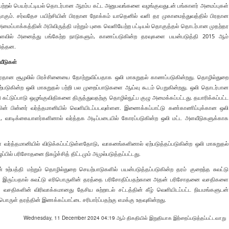
ேற்றல் பெயர்பட்டியல் தொடர்பான ஆரம்ப கட்ட அனுபவங்களை வழங்குவதுடன் பங்காளர் அமைப்புகள்
கும். சர்வதேச பயிற்சியின் பிரதான நோக்கம் யாதெனில் வளி தர முகாமைத்துவத்தில் பிரதான
ைப்பாக்கத்தின் அபிவிருத்தி மற்றும் புகை வெளியேற்ற பட்டியல் தொகுத்தல் தொடர்பான முதற்தர
ளவில் அனைத்து பங்கேற்ற நாடுகளும், காணப்படுகின்ற தரவுகளை பயன்படுத்தி 2015 ஆம்
ித்தன.
வீடுகள்
ரதான சூழலில் பிரச்சினையை தோற்றுவிப்பதாக ஒலி மாசுறுதல் காணப்படுகின்றது. தொழில்துறை
்படுகின்ற ஒலி மாசுறுதல் பற்றி பல முறைப்பாடுகளை ஆய்வு கூடம் பெறுகின்றது. ஒலி தொடர்பான
்டுப்பாடு ஒழுங்குவிதிகளை திருத்துவதற்கு தொழில்நுட்ப குழு அமைக்கப்பட்டது. தயாரிக்கப்பட்ட
பின் பின்னர் வர்த்தமானியில் வெளியிடப்படவுள்ளன. இணைக்கப்பாட்டு கண்காணிப்புக்கான ஒலி
 வாடிக்கையாளர்களினால் வர்த்தக அடிப்படையில் கோரப்படுகின்ற ஒலி மட்ட அளவீடுகளுக்காக
் வர்த்தமானியில் விடுக்கப்பட்டுள்ளதோடு, வாகனங்களினால் ஏற்படுத்தப்படுகின்ற ஒலி மாசுறுதல்
ப்பில் பரிசோதனை நிகழ்ச்சித் திட்டமும் அமுல்படுத்தப்பட்டது.
்பத்தி மற்றும் தொழில்துறை செயற்பாடுகளில் பயன்படுத்தப்படுகின்ற தரம் குறைந்த சுவட்டு
க இருப்பதால் சுவட்டு எரிபொருளின் தரத்தை பரிசோதிப்பதற்கான அதன் பரிசோதனை வசதிகளை
 வசதிகளின் விரிவாக்கமானது தேசிய சுற்றாடல் சட்டத்தின் கீழ் வெளியிடப்பட்ட நியமங்களுடன்
ுள் தரத்தின் இணக்கப்பாட்டை சரிபார்ப்பதற்கு எமக்கு உதவுகின்றது.
Wednesday, 11 December 2024 04:19 ஆம் திகதியில் இறுதியாக இற்றைப்படுத்தப்பட்டவாறு