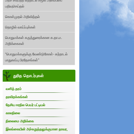
பதிவுசெய்தல்
கொள்முதல் அறிவித்தல்
தொழில் வாய்ப்புக்கள்
பொதுமக்கள் கருத்துரைக்கான சு.தா.ம.
அறிக்கைகள்
“பொதுமக்களுக்கு வேண்டுகோள்- சுற்றாடல்
பாதுகாப்பு பிரதேசங்கள்”
துரித தொடர்புகள்
வளித் தரம்
தரவிறக்கங்கள்
தேசிய ஈரநில பெயர் பட்டியல்
காலநிலை
நிலைமை அறிக்கை
இலங்கையின் அச்சுறுத்தலுக்குமான தாவர,