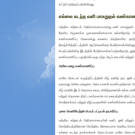
கட்டுப்படுத்தப்படுகின்றது.
எல்லை கடந்த வளி மாசுறுதல் கண்காணி
மத்திய சுற்றாடல் அதிகாரசபையானது வளி மாசுறுதல் கட
தேசிய அமுலாக்க முகவராண்மையாக உள்ளதோடு, அது 
கண்காணிப்பு அலகானது ஏனைய தெற்காசிய நாடுகள
நிகழ்ச்சித்திட்டத்தின் ஆய்வொன்றை மேற்கொள்கின்றது. ச
பெறப்படுகின்ற இடத்தில் மேற்கொள்ளப்படுவதோடு, துட
கண்காணிப்பு பகுதியில் வருடாந்த அடிப்படையில் சுற்று
அமில மழை கண்காணிப்பு
மாலே பிரகடன கருத்திட்டத்தின் கீழ் வளித் தர, ஒல
ஏதாவது அமில மழையை அடையாளங் காண்பதற்கான அமில மழ
கீழ் மாதிரி இடம் தொரமடலாவ, மிகிந்தலையில் உள்ள மால
மற்றும் தொகை திரட்டாளர்களால் ஈர வலயத்தில் திரட்டப
செறிவாக்கம் மற்றும் வீழ்படிவுகளின் எண்ணிக்கை என்ப
புகை வெளியேற்றல் பெயர் பட்டியல் தயாரிப்பு
மத்திய சுற்றாடல் அதிகாரசபையின் வளி, ஒலி மற்றும
பிராந்தியத்திற்கான பிராந்திய நிலையமாக தெரிவு செய்ய
எல்லை கடந்த தாக்கங்கள் தொடர்பான மாலே பிரகடனத்