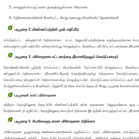
மாசுறுதல் பொருட்களை குறைத்தலுக்கான பிரேரணை
அதிகாரசபையினால் கோரப்பட்ட வேறு ஏதாவது விபரங்கள்/ ஆவணங்கள்
படிமுறை 2: விண்ணப்பத்தின் முன் மதிப்பீடு
சம்பந்தப்பட்ட உள்ளூராட்சி அதிகாரசபை சு.பா. அனுமதிப்பத்திரத்தை வழங்குவதற்கான பொர
என்பவற்றை முன் மதிப்பீடொன்றை செய்து, செலுத்தப்பட வேண்டிய பரீட்சிப்பு கட்டணத்தை தீர்மானி
படிமுறை 3: பரிசோதனை கட்டணத்தை தீர்மானித்தலும் கொடுப்பனவும்
தொழிலதிபரினால் பூர்த்தி செய்யப்பட்ட விபரங்களின் அடிப்படையில் செலுத்தப்பட வே
உள்ளூராட்சி அதிகாரசபை தீர்மானிப்பதோடு, தொழிலதிபருக்கு அத்தகைய கொடுப்பனவை ச
கொடுப்பனவு உள்ளூராட்சி அதிகாரசபைக்கு செலுத்தப்படும். கொடுப்பனவு செய்யப்பட்டதன் பின்னர
பெற்றுக்கொள்ளப்படல் வேண்டும். பற்றுச்சீட்டு கிடைக்கப்பெற்றவுடன் 4வது படிமுறை மேளகொள்ளப்
படிமுறை
4:
களப் பரிசோதனை
உத்தேச தொழில்துறை தொடர்பில் விண்ணப்பத்தில் உள்ள தரவுகளை அனுகுவற்காக ஒர
மேற்கொண்ட்டு குறிப்பிட்ட தொழில்துறை செயற்பாட்டுக்கான இடத்தின் பொருத்தப்பாட்டை தீர்மானி
படிமுறை 5: சிபாரிசுகளுடனான பரிசோதனை அறிக்கை
பரிசோதனை குழுவானது விண்ணப்பதாரரினால் வழங்கப்பட்ட களப் பரிசோதனை, சம்பந்தப்பட
ஆலோசனைகள் உள்ளிட்ட தொடர்பில் சமூகசார் அம்சங்களின் அறிக்கை ஒன்றை தயாரிக்கின்ற