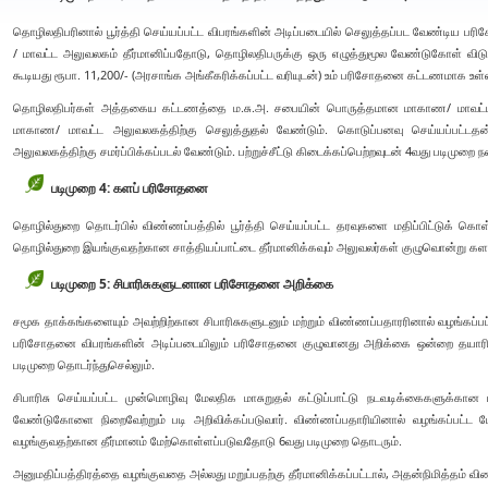
தொழிலதிபரினால் பூர்த்தி செய்யப்பட்ட விபரங்களின் அடிப்படையில் செலுத்தப்பட வேண்டி
/ மாவட்ட அலுவலகம் தீர்மானிப்பதோடு, தொழிலதிபருக்கு ஒரு எழுத்துமூல வேண்டுகோள் விடுக்
கூடியது ரூபா. 11,200/- (அரசாங்க அங்கீகரிக்கப்பட்ட வரியுடன்) உம் பரிசோதனை கட்டணமாக உள்
தொழிலதிபர்கள் அத்தகைய கட்டணத்தை ம.சு.அ. சபையின் பொருத்தமான மாகாண/ மாவட்
மாகாண/ மாவட்ட அலுவலகத்திற்கு செலுத்துதல் வேண்டும். கொடுப்பனவு செய்யப்பட்டதன்
அலுவலகத்திற்கு சமர்ப்பிக்கப்படல் வேண்டும். பற்றுச்சீட்டு கிடைக்கப்பெற்றவுடன் 4வது படிமுறை ந
படிமுறை 4: களப் பரிசோதனை
தொழில்துறை தொடர்பில் விண்ணப்பத்தில் பூர்த்தி செய்யப்பட்ட தரவுகளை மதிப்பிட்டுக் கொள்
தொழில்துறை இயங்குவதற்கான சாத்தியப்பாட்டை தீர்மானிக்கவும் அலுவலர்கள் குழுவொன்று 
படிமுறை 5: சிபாரிசுகளுடனான பரிசோதனை அறிக்கை
சமூக தாக்கங்களையும் அவற்றிற்கான சிபாரிசுகளுடனும் மற்றும் விண்ணப்பதாரரினால் வழங்கப்
பரிசோதனை விபரங்களின் அடிப்படையிலும் பரிசோதனை குழுவானது அறிக்கை ஒன்றை தயாரிக்க
படிமுறை தொடர்ந்துசெல்லும்.
சிபாரிசு செய்யப்பட்ட முன்மொழிவு மேலதிக மாசுறுதல் கட்டுப்பாட்டு நடவடிக்கைகளு
வேண்டுகோளை நிறைவேற்றும் படி அறிவிக்கப்படுவார். விண்ணப்பதாரியினால் வழங்கப்பட்ட மேலத
வழங்குவதற்கான தீர்மானம் மேற்கொள்ளப்படுவதோடு 6வது படிமுறை தொடரும்.
அனுமதிப்பத்திரத்தை வழங்குவதை அல்லது மறுப்பதற்கு தீர்மானிக்கப்பட்டால், அதன்நிமித்தம் விண