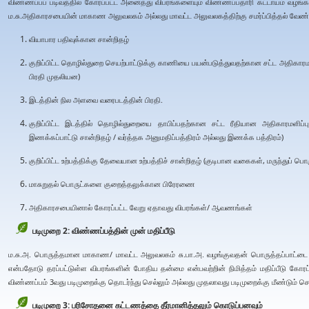
விண்ணப்பப் படிவத்தில் கோரப்பட்ட அனைத்து விபரங்களையும் விண்ணப்பதாரி கட்டாயம் வழங்
ம.சு.அதிகாரசபையின் மாகாண அலுவலகம் அல்லது மாவட்ட அலுவலகத்திற்கு சமர்ப்பித்தல் வேண்ட
வியாபார பதிவுக்கான சான்றிதழ்
குறிப்பிட்ட தொழில்துறை செயற்பாட்டுக்கு காணியை பயன்படுத்துவதற்கான சட்ட அதிகாரமள
பிரதி முதலியன)
இடத்தின் நில அளவை வரைபடத்தின் பிரதி.
குறிப்பிட்ட இடத்தில் தொழில்துறையை தாபிப்பதற்கான சட்ட ரீதியான அதிகாரமளிப்
இணக்கப்பாட்டு சான்றிதழ் / வர்த்தக அனுமதிப்பத்திரம் அல்லது இணக்க பத்திரம்)
குறிப்பிட்ட உற்பத்திக்கு தேவையான உற்பத்திச் சான்றிதழ் (குடிபான வகைகள், மருந்துப் பொ
மாசுறுதல் பொருட்களை குறைத்தலுக்கான பிரேரணை
அதிகாரசபையினால் கோரப்பட்ட வேறு ஏதாவது விபரங்கள்/ ஆவணங்கள்
படிமுறை 2: விண்ணப்பத்தின் முன் மதிப்பீடு
ம.சு.அ. பொருத்தமான மாகாண/ மாவட்ட அலுவலகம் சு.பா.அ. வழங்குவதன் பொருத்தப்பாட்டை சரி
என்பதோடு தரப்பட்டுள்ள விபரங்களின் போதிய தன்மை என்பவற்றின் நிமித்தம் மதிப்பீடு கோரப்ப
விண்ணப்பம் 3வது படிமுறைக்கு தொடர்ந்து செல்லும் அல்லது முதலாவது படிமுறைக்கு மீண்டும் செல
படிமுறை 3: பரிசோதனை கட்டணத்தை தீர்மானித்தலும் கொடுப்பனவும்