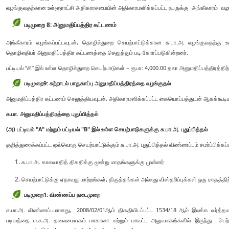
வழங்குவதற்கான உள்ளூராட்சி அதிகாரசபையின் அதிகாரமளிக்கப்பட்ட நபருக்கு அங்கீகாரம் வழங
படிமுறை 8: அனுமதிப்பத்திர கட்டணம்
அங்கீகாரம் வழங்கப்பட்டவுடன், தொழில்துறை செயற்பாட்டுக்கான சு.பா.அ. வழங்குவதற்க
தொழிலதிபர் அனுமதிப்பத்திர கட்டணத்தை செலுத்தும் படி கோரப்படுகின்றனர்.
பட்டியல் “சி” இல் உள்ள தொழில்துறை செயற்பாடுகள் – ரூபா: 4,000.00 தலா அனுமதிப்பத்திரத்திற்
படிமுறை
9:
சுற்றாடல் பாதுகாப்பு அனுமதிப்பத்திரத்தை வழங்குதல்
அனுமதிப்பத்திர கட்டணம் செலுத்தியவுடன், அதிகாரமளிக்கப்பட்ட கையொப்பத்துடன் ஆகக்கூடியத
சு.பா. அனுமதிப்பத்திரத்தை புதுப்பித்தல்
(அ) பட்டியல் "A" மற்றும் பட்டியல் "B" இல் உள்ள செயற்பாடுகளுக்கு சு.பா.அ. புதுப்பித்தல்
குறித்துரைக்கப்பட்ட ஒவ்வொரு செயற்பாட்டுக்கும் சு.பா.அ. புதுப்பித்தல் விண்ணப்பம் சமர்ப்பிக்கப
சு.பா.அ. காலவாதித் திகதிக்கு மூன்று மாதங்களுக்கு முன்னர்
செயற்பாட்டுக்கு ஏதாவது மாற்றங்கள், திருத்தங்கள் அல்லது விஸ்தரிப்புக்கள் ஒரு மாதத்திற
படிமுறை1:
விண்ணப்ப நடைமுறை
சு.பா.அ. விண்ணப்பமானது, 2008/02/01ஆம் திகதியிடப்பட்ட 1534/18 ஆம் இலக்க வர்த்தமா
படிவத்தை ம.சு.அ. தலைமையகம் மாகாண மற்றும் மாவட்ட அலுவலகங்களில் இருந்து பெற