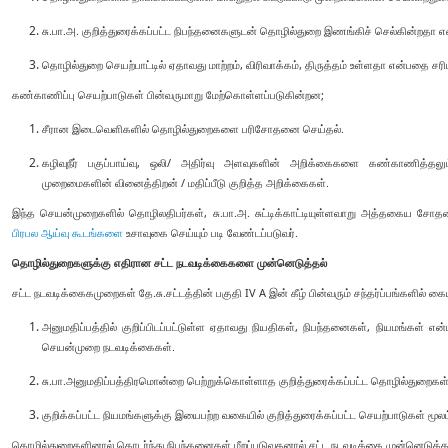
சு.பா.அ. குறித்துரைக்கப்பட்ட நிபந்தனைகளுடன் தொழில்துறை இணங்கிச் செல்கின்றத
தொழில்துறை செயற்பாட்டில் ஏதாவது மாற்றம், விரிவாக்கம், திருத்தம் உள்ளதா என்பதை சரிப
கண்காணிப்பு செயற்பாடுகள் பின்வருமாறு மேற்கொள்ளப்படுகின்றன;
சீரான இடைவெளிகளில் தொழில்துறைகளை பரிசோதனை செய்தல்.
கழிவுநீர் பகுப்பாய்வு, ஒலி/ அதிர்வு அளவுகளின் அறிக்கைகளை கண்காணித்தலும் 
முறைமைகளின் வினைத்திறன் / மதிப்பீடு குறித்த அறிக்கைகள்.
இந்த செயன்முறைகளில் தொழிலதிபர்கள், சு.பா.அ. சுட்டிக்காட்டியுள்ளவாறு அத்தகைய ச
பிரபல ஆய்வு கூடங்களை
உசாவுகை செய்யும் படி வேண்டப்படுவர்.
தொழில்துறைகளுக்கு எதிரான சட்ட நடவடிக்கைகளை முன்னெடுத்தல்
சட்ட நடவடிக்கைகமுறைகள் தே.சு.சட்டத்தின் பகுதி IV A இன் கீழ் பின்வரும் சந்தர்ப்பங்களில் கை
அனுமதிப்பத்தில் குறிப்பிடப்பட்டுள்ள ஏதாவது நியதிகள், நிபந்தனைகள், நியமங்கள் என
செயன்முறை நடவடிக்கைகள்.
சு.பா.அனுமதிப்பத்திரமொன்றை பெற்றுக்கொள்ளாத குறித்துரைக்கப்பட்ட தொழில்துறைகள்
குறிக்கப்பட்ட நியமங்களுக்கு இயைபற்ற வகையில் குறித்துரைக்கப்பட்ட செயற்பாடுகள் மூலம
தொழில்துறைகளினால் தொடர்ந்து நிபந்தனைகள் மீறப்படுவதனால் சட்ட நடவடிக்கை முன்னெடுக்கப