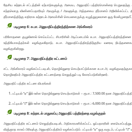
தேசிய சுற்றாடல் சட்டத்தின் ஏற்பாடுகளுக்கு அமைய, அனுமதிப் பத்திரமொன்றை பெறுவதற்கு
எந்தவொரு விண்ணப்பதாரியும் அவருக்கு / அவளுக்கு அத்தகைய தீர்மானம் அறிவிக்கப்பட்ட தி
தீர்மானத்திற்கு எதிராக சுற்றாடல் அமைச்சின் செயலாளருக்கு எழுத்துமூலமான ஒரு மேன்முறையீட
படிமுறை 6: சு.பா. அனுமதிப்பத்திரத்திற்கான அங்கீகாரம்
பரிசோதனை குழுவினால் செய்யப்பட்ட சிபாரிசின் அடிப்படையில் சு.பா. அனுமதிப்பத்திரத்தின
உத்தியோகத்தர்கள் வழங்குவதோடு, சு.பா. அனுமதிப்பத்திரத்திற்குரிய வரைவு நிபந்தனைகள
வழங்குகின்றது.
படிமுறை 7: அனுமதிப்பத்திர கட்டணம்
சட்ட அங்கீகாரம் வழங்கப்பட்டவுடன், தொழில்துறை செயற்பாட்டுக்கான சு.பா.அ. வழங்குவதற்க
தொழிலதிபர் அனுமதிப்பத்திர கட்டணத்தை செலுத்தும் படி கோரப்படுகின்றனர்.
அனுமதிப் பத்திர கட்டண விபரங்கள்
பட்டியல் “ஏ” இல் உள்ள தொழில்துறை செயற்பாடுகள் – ரூபா.: 7,500.00 தலா அனுமதிப்பத்திர
பட்டியல் “பீ” இல் உள்ள தொழில்துறை செயற்பாடுகள் – ரூபா.:-6,000.00 தலா அனுமதிப்பத்தி
படிமுறை 8: சுற்றாடல் பாதுகாப்பு அனுமதிப் பத்திரத்தை வழங்குதல்
அனுமதிப்பத்திர கட்டணம் செலுத்தியவுடன், அதிகாரமளிக்கப்பட்ட ஒப்பதாரரின் கையொப்பத்துடன்
விஞ்ஞாத காலப் பிரிவுக்கு அனுமதிப்பத்திரம் வழங்கப்படும். பட்டியல் “ஏ” ஒரு வருடம், பட்டியல் “பீ” ம