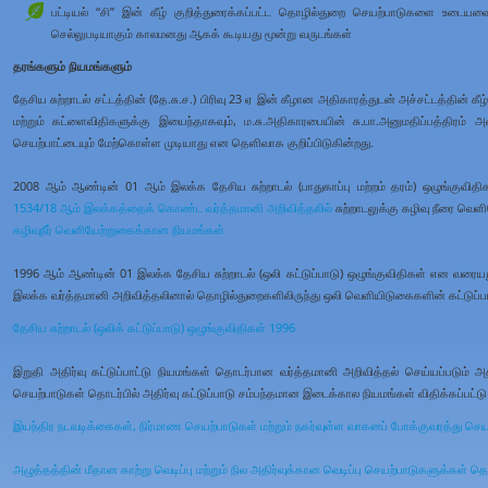
பட்டியல் “சி” இன் கீழ் குறித்துரைக்கப்பட்ட தொழில்துறை செயற்பாடுகளை உடையவை 
செல்லுபடியாகும் காலமனது ஆகக் கூடியது மூன்று வருடங்கள்
தரங்களும் நியமங்களும்
தேசிய சுற்றாடல் சட்டத்தின் (தே.சு.ச.) பிரிவு 23 ஏ இன் கீழான அதிகாரத்துடன் அச்சட்டத்தின்
மற்றும் கட்ளைவிதிகளுக்கு இயைந்தாகவும், ம.சு.அதிகாரபையின் சு.பா.அனுமதிப்பத்திரம் 
செயற்பாட்டையும் மேற்கொள்ள முடியாது என தெளிவாக குறிப்பிடுகின்றது.
2008 ஆம் ஆண்டின் 01 ஆம் இலக்க தேசிய சுற்றாடல் (பாதுகாப்பு மற்றம் தரம்) ஒழுங்குவித
1534/18 ஆம் இலக்கத்தைக் கொண்ட வர்த்தமானி அறிவித்தலில்
சுற்றாடலுக்கு கழிவு நீரை வெ
கழிவுநீர் வெளியேற்றுகைக்கான நியமங்கள்
1996 ஆம் ஆண்டின் 01 இலக்க தேசிய சுற்றாடல் (ஒலி கட்டுப்பாடு) ஒழுங்குவிதிகள் என வரையறு
இலக்க வர்த்தமானி அறிவித்தலினால் தொழில்துறைகளிலிருந்து ஒலி வெளியிடுகைகளின் கட்டுப்ப
தேசிய சுற்றாடல் (ஒலிக் கட்டுப்பாடு) ஒழுங்குவிதிகள் 1996
இறுதி அதிர்வு கட்டுப்பாட்டு நியமங்கள் தொடர்பான வர்த்தமானி அறிவித்தல் செய்யப்படும் அத
செயற்பாடுகள் தொடர்பில் அதிர்வு கட்டுப்பாடு சம்பந்தமான இடைக்கால நியமங்கள் விதிக்கப்பட்ட
இயந்திர நடவடிக்கைகள், நிர்மாண செயற்பாடுகள் மற்றும் நகர்வுள்ள வாகனப் போக்குவரத்து செய
அழுத்தத்தின் மீதான காற்று வெடிப்பு மற்றும் நில அதிர்வுக்கான வெடிப்பு செயற்பாடுகளுக்கள