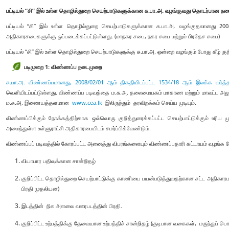
பட்டியல் “சி” இல் உள்ள தொழில்துறை செயற்பாடுகளுக்கான சு.பா.அ. வழங்குவது தொடர்பான ந
பட்டியல் “சி” இல் உள்ள தொழில்துறை செயற்பாடுகளுக்கான சு.பா.அ. வழங்குதலானது 200
அதிகாரசபைகளுக்கு ஒப்படைக்கப்பட்டுள்ளது. (மாநகர சபை, நகர சபை மற்றும் பிரதேச சபை)
பட்டியல் “சி” இல் உள்ள தொழில்துறை செயற்பாடுகளுக்கு சு.பா.அ. ஒன்றை வழங்கும் போது கீழ் கு
படிமுறை 1: விண்ணப்ப நடைமுறை
சு.பா.அ. விண்ணப்பமானது,
2008/02/01 ஆம் திகதியிடப்பட்ட 1534/18 ஆம் இலக்க வர்த்
வெளியிடப்பட்டுள்ளது. விண்ணப்ப படிவத்தை ம.சு.அ. தலைமையகம் மாகாண மற்றும் மாவட்ட அலுவ
ம.சு.அ. இணையத்தளமான
www.cea.lk
இலிருந்தும் தரவிறக்கம் செய்ய முடியும்.
விண்ணப்பிக்கும் நோக்கத்திற்காக ஒவ்வொரு குறித்துரைக்கப்பட்ட செயற்பாட்டுக்கும் உரிய 
அமைந்துள்ள உள்ளுராட்சி அதிகாரபையிடம் சமர்ப்பிக்வேண்டும்.
விண்ணப்பப் படிவத்தில் கோரப்பட்ட அனைத்து விபரங்களையும் விண்ணப்பதாரி கட்டாயம் வழங்க வ
வியாபார பதிவுக்கான சான்றிதழ்
குறிப்பிட்ட தொழில்துறை செயற்பாட்டுக்கு காணியை பயன்படுத்துவதற்கான சட்ட அதிகாரமள
பிரதி முதலியன)
இடத்தின் நில அளவை வரைபடத்தின் பிரதி.
குறிப்பிட்ட உற்பத்திக்கு தேவையான உற்பத்திச் சான்றிதழ் (குடிபான வகைகள், மருந்துப் பொ