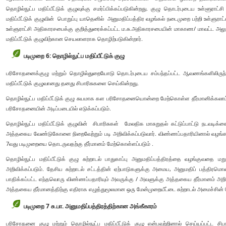
தொழில்நுட்ப மதிப்பீட்டுக் குழுவுக்கு சமர்ப்பிக்கப்படுகின்றது. குழு தொடர்புடைய உள்ளூராட
மதிப்பீட்டுக் குழுவின் பொறுப்பு யாதெனில் அனுமதிப்பத்திர வழங்கல் நடைமுறை பற்றி உள்ள
உள்ளுராட்சி அதிகாரசபைக்கு குறித்துரைக்கப்பட்ட ம.சு.அதிகாரசபையின் மாகாண/ மாவட்ட அலு
மதிப்பீட்டுக் குழுவிற்கான செயலாளராக தொழிற்படுகின்றார்.
படிமுறை 6: தொழில்நுட்ப மதிப்பீட்டுக் குழு
பரிசோதனைக்குழு மற்றும் தொழில்துறையோடு தொடர்புடைய சம்பந்தப்பட்ட ஆவணங்களிலிருந்த
மதிப்பீட்டுக் குழுவானது தனது சிபாரிசுகளை செய்கின்றது.
தொழில்நுட்ப மதிப்பீட்டுக் குழு சுயமாக கள பரிசோதனையொன்றை மேற்கொள்ள தீர்மானிக்கலாம்: 
பரிசோதனையின் அடிப்படையில் எடுக்கப்படும்.
தொழில்நுட்ப மதிப்பீட்டுக் குழுவின் சிபாரிசுகள் மேலதிக மாசுறுதல் கட்டுப்பாட்டு நட
அத்தகைய வேண்டுகோளை நிறைவேற்றும் படி அறிவிக்கப்படுவார். விண்ணப்பதாரியினால் வழங்கப்ப
7வது படிமுறையை தொடருவதற்கு தீர்மானம் மேற்கொள்ளப்படும் .
தொழில்நுட்ப மதிப்பீட்டுக் குழு சுற்றாடல் பாதுகாப்பு அனுமதிப்பத்திரத்தை வழங்குவதை மற
அறிவிக்கப்படும். தேசிய சுற்றாடல் சட்டத்தின் ஏற்பாடுகளுக்கு அமைய, அனுமதிப் பத்திர
பாதிக்கப்பட்ட எந்தவொரு விண்ணப்பதாரியும் அவருக்கு / அவளுக்கு அத்தகைய தீர்மானம் அறிவிக்
அத்தகைய தீர்மானத்திற்கு எதிராக எழுத்துமூலமான ஒரு மேன்முறையீட்டை சுற்றாடல் அமைச்சின்
படிமுறை 7 சு.பா. அனுமதிப்பத்திரத்திற்கான அங்கீகாரம்
பரிசோதனை குழு மற்றும் தொழில்நுட்ப மதிப்பீட்டுக் குழு என்பவற்றினால் செய்யப்பட்ட சிப