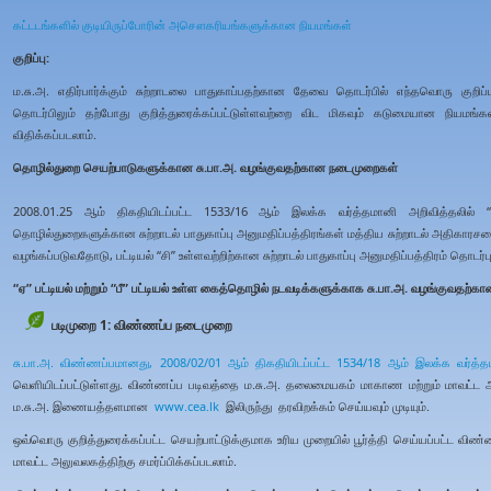
கட்டடங்களில் குடியிருப்போரின் அசௌகரியங்களுக்கான நியமங்கள்
குறிப்பு:
ம.சு.அ. எதிர்பார்க்கும் சுற்றாடலை பாதுகாப்பதற்கான தேவை தொடர்பில் எந்தவொரு குற
தொடர்பிலும் தற்போது குறித்துரைக்கப்பட்டுள்ளவற்றை விட மிகவும் கடுமையான நியமங்க
விதிக்கப்படலாம்.
தொழில்துறை செயற்பாடுகளுக்கான சு.பா.அ. வழங்குவதற்கான நடைமுறைகள்
2008.01.25 ஆம் திகதியிடப்பட்ட 1533/16 ஆம் இலக்க வர்த்தமானி அறிவித்தலில் “ஏ” 
தொழில்துறைகளுக்கான சுற்றாடல் பாதுகாப்பு அனுமதிப்பத்திரங்கள் மத்திய சுற்றாடல் அதி
வழங்கப்படுவதோடு, பட்டியல் “சி” உள்ளவற்றிற்கான சுற்றாடல் பாதுகாப்பு அனுமதிப்பத்திரம் தொ
“ஏ” பட்டியல் மற்றும் “பீ” பட்டியல் உள்ள கைத்தொழில் நடவடிக்களுக்காக சு.பா.அ. வழங்குவதற்
படிமுறை 1: விண்ணப்ப நடைமுறை
சு.பா.அ. விண்ணப்பமானது,
2008/02/01 ஆம் திகதியிடப்பட்ட 1534/18 ஆம் இலக்க வர்த்த
வெளியிடப்பட்டுள்ளது. விண்ணப்ப படிவத்தை ம.சு.அ. தலைமையகம் மாகாண மற்றும் மாவட்ட அ
ம.சு.அ. இணையத்தளமான
www.cea.lk
இலிருந்து தரவிறக்கம் செய்யவும் முடியும்.
ஒவ்வொரு குறித்துரைக்கப்பட்ட செயற்பாட்டுக்குமாக உரிய முறையில் பூர்த்தி செய்யப்பட்ட 
மாவட்ட அலுவலகத்திற்கு சமர்ப்பிக்கப்படலாம்.