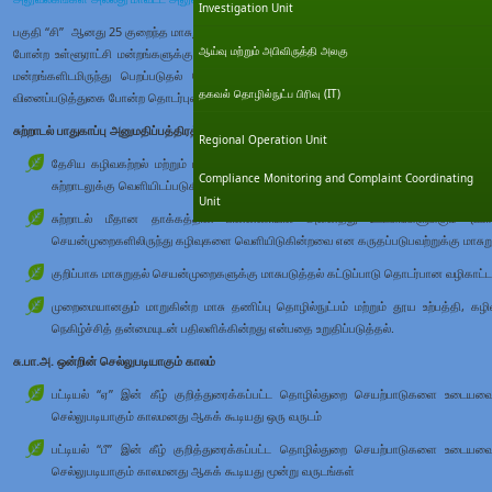
Investigation Unit
பகுதி “சி” ஆனது 25 குறைந்த மாசுறுதல் தொழில்துறை செயற்பாடுகளை உள்ளடக்கி இருப்பத
ஆய்வு மற்றும் அபிவிருத்தி அலகு
போன்ற உள்ளூராட்சி மன்றங்களுக்கு அதிகாரமளிக்கப்பட்டவையாக இருக்கின்றன. பட்டியல் “சி
மன்றங்களிடமிருந்து பெறப்படுதல் வேண்டும். உள்ளூர் அதிகாரசபைகள் சு.பா.அ. வழங்குத
தகவல் தொழில்நுட்ப பிரிவு (IT)
வினைப்படுத்துகை போன்ற தொடர்புடைய பணிகளையும் மேற்கொள்கின்றன.
சுற்றாடல் பாதுகாப்பு அனுமதிப்பத்திரத்தின் (சு.பா.அ.) நோக்கங்கள்
Regional Operation Unit
தேசிய கழிவகற்றல் மற்றும் புகை வெளியேற்றல் தராதரங்களுக்கு இயைந்த வகையில் குற
Compliance Monitoring and Complaint Coordinating
சுற்றாடலுக்கு வெளியிடப்படுகின்ற கழிவுகள் வெளியேற்றங்களை தடுத்தல் அல்லது குறைத்
Unit
சுற்றாடல் மீதான தாக்கத்தின் பின்னணியில் அனைத்து ஊடகங்களுக்கும் (வளி, 
செயன்முறைகளிலிருந்து கழிவுகளை வெளியிடுகின்றவை என கருதப்படுபவற்றுக்கு மாசுறு
குறிப்பாக மாசுறுதல் செயன்முறைகளுக்கு மாசுபடுத்தல் கட்டுப்பாடு தொடர்பான வழிகாட்
முறைமையானதும் மாறுகின்ற மாசு தணிப்பு தொழில்நுட்பம் மற்றும் தூய உற்பத்தி, க
நெகிழ்ச்சித் தன்மையுடன் பதிலளிக்கின்றது என்பதை உறுதிப்படுத்தல்.
சு.பா.அ. ஒன்றின் செல்லுபடியாகும் காலம்
பட்டியல் “ஏ” இன் கீழ் குறித்துரைக்கப்பட்ட தொழில்துறை செயற்பாடுகளை உடையவை –
செல்லுபடியாகும் காலமனது ஆகக் கூடியது ஒரு வருடம்
பட்டியல் “பீ” இன் கீழ் குறித்துரைக்கப்பட்ட தொழில்துறை செயற்பாடுகளை உடையவை 
செல்லுபடியாகும் காலமனது ஆகக் கூடியது மூன்று வருடங்கள்