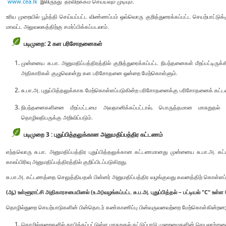
www.cea.lk
இலிருந்து தரவிறக்கம் செய்யவும் முடியும்.
உரிய முறையில் பூர்த்தி செய்யப்பட்ட விண்ணப்பம் ஒவ்வொரு குறித்துரைக்கப்பட்ட செயற்பாட
மாவட்ட அலுவலகத்திற்கு சமர்ப்பிக்கப்படலாம்.
படிமுறை: 2 கள பரிசோதனைகள்
முன்னைய சு.பா. அனுமதிப்பத்திரத்தில் குறித்துரைக்கப்பட்ட நிபந்தனைகள் மீறப்பட்டிர
அதிகாரிகள் குழுவொன்று கள பரிசோதனை ஒன்றை மேற்கொள்ளும்.
சு.பா.அ. புதுப்பித்தலுக்காக மேற்கொள்ளப்படுகின்ற பரிசோதனைக்கு பரிசோதனைக் க
நிபந்தனைகளினை மீறப்பட்டமை அவதானிக்கப்பட்டால், பொருத்தமான மாசுறுதல் கட
தொழிலதிபருக்கு அறிவிப்படும்.
படிமுறை 3 : புதுப்பித்தலுக்கான அனுமதிப்பத்திர கட்டணம்
எந்தவொரு சு.பா. அனுமதிப்பத்திர புதுப்பித்தலுக்கான கட்டணமானது முன்னைய சு.பா.அ. கட்ட
காலப்பிரிவு அனுமதிப்பத்திரத்தில் குறிப்பிடப்படுகிறது.
சு.பா.அ. கட்டணத்தை செலுத்தியதன் பின்னர் அனுமதிப்பத்திர வழங்குவது கவனத்திற் கொள்ளப்ப
(ஆ) உள்ளூராட்சி அதிகாரசபையினல் (உ.அ)வழங்கப்பட்ட சு.ப.அ. புதுப்பித்தல் – பட்டியல் "C" உள்
தொழில்துறை செயற்பாடுகளின் பின்தொடர் கண்காணிப்பு பின்வருவனவற்றை மேற்கொள்கின்றன
தொழில்துறைகளில் தாபிக்கப்பட்டுள்ள மாசுறுதல் கட்டுப்பாடு முறைமைகளின் செயலாற