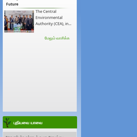
Future
The Central
Environmental
Authority (CEA), in...
மேலும் வாசிக்க
புதியவை யாவை
அரச சார்பற்ற சுற்றாடல் சமூக அமைப்பை