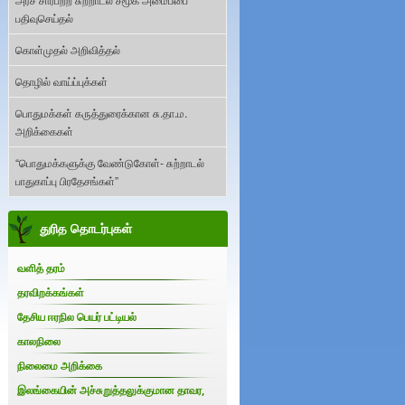
பதிவுசெய்தல்
கொள்முதல் அறிவித்தல்
தொழில் வாய்ப்புக்கள்
பொதுமக்கள் கருத்துரைக்கான சு.தா.ம.
அறிக்கைகள்
“பொதுமக்களுக்கு வேண்டுகோள்- சுற்றாடல்
பாதுகாப்பு பிரதேசங்கள்”
துரித தொடர்புகள்
வளித் தரம்
தரவிறக்கங்கள்
தேசிய ஈரநில பெயர் பட்டியல்
காலநிலை
நிலைமை அறிக்கை
இலங்கையின் அச்சுறுத்தலுக்குமான தாவர,