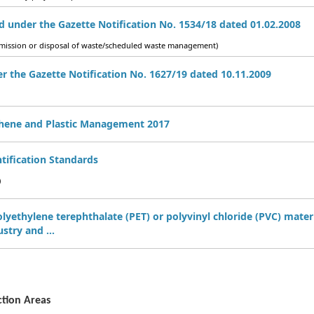
d under the Gazette Notification No. 1534/18 dated 01.02.2008
 emission or disposal of waste/scheduled waste management)
r the Gazette Notification No. 1627/19 dated 10.11.2009
thene and Plastic Management 2017
ntification Standards
)
olyethylene terephthalate (PET) or polyvinyl chloride (PVC) mate
stry and ...
ction Areas