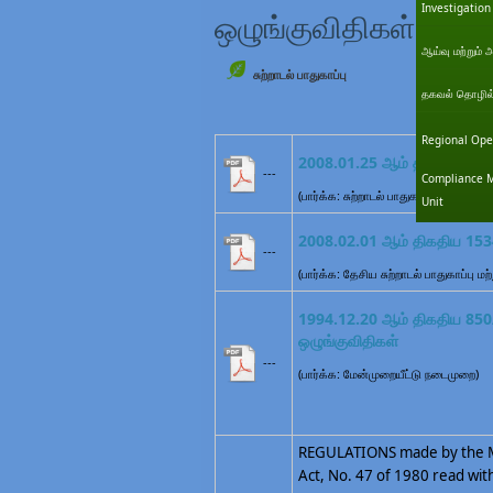
Investigation
ஒழுங்குவிதிகள்
ஆய்வு மற்றும் 
சுற்றாடல் பாதுகாப்பு
தகவல் தொழில்நு
Regional Ope
2008.01.25 ஆம் திகதிய 1533
---
Compliance M
(பார்க்க: சுற்றாடல் பாதுகாப்பு அனுமதிப
Unit
2008.02.01 ஆம் திகதிய 1534
---
(பார்க்க: தேசிய சுற்றாடல் பாதுகாப்பு ம
1994.12.20 ஆம் திகதிய 850/
ஒழுங்குவிதிகள்
---
(பார்க்க: மேன்முறையீட்டு நடைமுறை)
REGULATIONS made by the Mi
Act, No. 47 of 1980 read wit