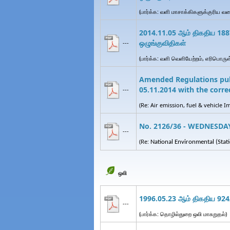
(பார்க்க: வளி மாசாக்கிகளுக்குரிய வக
2014.11.05 ஆம் திகதிய 1887
ஒழுங்குவிதிகள்
---
(பார்க்க: வளி வெளியேற்றம், எரிபொருள
Amended Regulations publ
05.11.2014 with the corre
---
(Re: Air emission, fuel & vehicle 
No. 2126/36 - WEDNESDA
---
(Re:
National Environmental (
Stat
ஒலி
1996.05.23 ஆம் திகதிய 924/
---
(பார்க்க: தொழில்துறை ஒலி மாசுறுதல்)