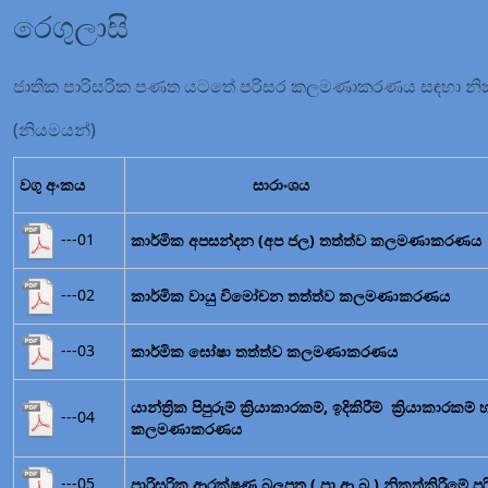
රෙගුලාසි
ජාතික පාරිසරික පණත යටතේ පරිසර කලමණාකරණය සඳහා නිකුත
(නියමයන්)
වගු අංකය
සාරාංශය
---01
කාර්මික අපසන්දන (අප ජල) තත්ත්ව කලමණාකරණය
---02
කාර්මික වායු විමෝචන තත්ත්ව කලමණාකරණය
---03
කාර්මික ඝෝෂා තත්ත්ව කලමණාකරණය
යාන්ත්‍රික පිපුරුම් ක්‍රියාකාරකම්, ඉදිකිරීම් ක්‍ර
---04
කලමණාකරණය
---05
පාරිසරික ආරක්ෂණ බලපත්‍ර ( පා.ආ.බ.) නිකුත්කිරීමේ පර