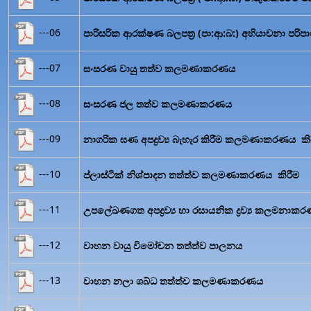
---06
පාරිසරික ආරක්ෂණ බලපත්‍ර (පා:ආ:බ:) අභියාචනා පරිපා
---07
සංසරණ වායු තත්ව කලමණාකරණය
---08
සංසරණ ජල තත්ව කලමණාකරණය
---09
නාගරික ඝණ අපද්‍රව්‍ය බැහැර කිරීම කලමණාකරණය කි
---10
ප්ලාස්ටික් නිශ්පාදන තත්ත්ව කලමණාකරණය කිරීම
---11
උපලේඛණගත අපද්‍රව්‍ය හා රසායනික ද්‍රව්‍ය කලමනාකරණ
---12
වාහන වායු විමෝචන තත්ත්ව පාලනය
---13
වාහන නලා ශබ්ධ තත්ත්ව කලමණාකරණය