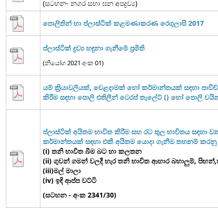
(සටහන- නගර සභා ඝන අපද්‍රව්‍ය)
පොලිතින් හා ප්ලාස්ටික් කළමණාකරණ රෙගුලාසි 2017
ප්ලාස්ටික් ද්‍රව්‍ය හඳුනා ගැනීමේ ප්‍රමිති
(නියෝග 2021 අංක 01)
යම් ක්‍රියාවලියක්, වෙළදාමක් හෝ කර්මාන්තයක් සඳහා පාවිච්ච
කිරීම සඳහා පොලි එතිලීන් ටෙරප් තැලේට් () හෝ පොලි වයිනයිල්
ප්ලාස්ටික් අයිතම භාවිත කිරීම සහ රට තුල භාවිතය සඳහා ව
කර්මාන්තයක් සඳහා එකී අයිතම යොදා ගැනීම තහනම් කරනු
(i) තනි භාවිත බීම බට හා කලතන
(ii) ගුවන් ගමන් වලදී හැර තනි භාවිත ආහාර බහාලුම්, පිඟන්,හැ
(iii)මල් මාලා
(iv) ඉඳි ආප්ප වට්ටි
(සටහන - අංක 2341/30)