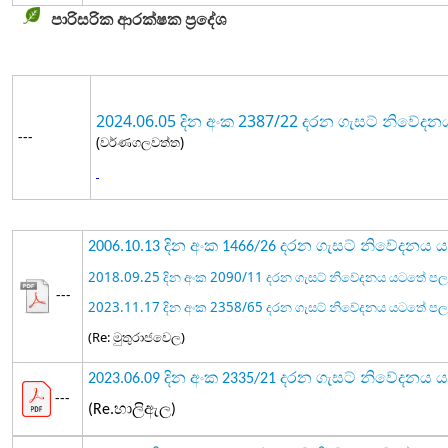
පාරිසරික ආරක්ෂක ප්‍රදේශ
2024.06.05 දින අංක 2387/22 දරන ගැසට් නිවේ
---
(වර්ණගලවත්ත)
2006.10.13 දින අංක 1466/26 දරන ගැසට් නිවේදන
2018.09.25 දින අංක 2090/11 දරන ගැසට් නිවේදනය යටතේ 
---
2023.11.17 දින අංක 2358/65 දරන ගැසට් නිවේදනය යටතේ 
(Re: මුතුරාජවෙල)
2023.06.09 දින අංක 2335/21 දරන ගැසට් නිවේදන
---
(Re.හාලිඇල)