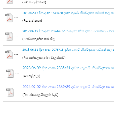
(Re: බොල්ගොඩ)
2010.02.17 දින අංක 1641/28 දරන ගැසට් නිවේදනය යටතේ පල 
---
(Re: හන්තාන)
2017.06.19 දින අංක 2024/6 දරන ගැසට් නිවේදනය යටතේ පල ක
---
(Re:වරාතැන්න-හක්කිඳ)
දින අංක
දරන ගැසට් නිවේදනය යටතේ පල 
2018.06.11
2075/15
---
(Re: පන්සලාතැන්න-මාඋස්සාව)
2023.06.09 දින අංක 2335/21 දරන ගැසට් නිවේදන
---
(Re.හාලිඇල)
දින අංක
දරන ගැසට් නිවේදනය
ය
2024.02.02
2369/39
---
(Re: ඒතාලෙයිකුලම් වැව)