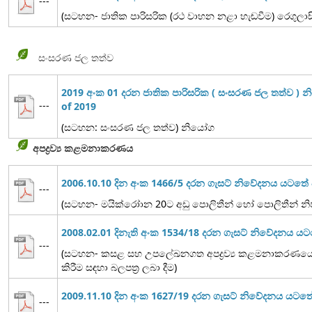
---
(සටහන- ජාතික පාරිසරික (රථ වාහන නළා හැඬවීම) රෙගුලාස
සංසරණ ජල තත්ව
2019 අංක 01 දරන ජාතික පාරිසරික ( සංසරණ ජල තත්ව ) 
---
of 2019
(සටහන: සංසරණ ජල තත්ව) නියෝග
අපද්‍රව්‍ය කළමනාකරණය
2006.10.10 දින අංක 1466/5 දරන ගැසට් නිවේදනය යටත
---
(සටහන- මයික්රෝාන 20ට අඩු පොලිතීන් හෝ පොලිතීන් නිෂ
2008.02.01 දිනැති අංක 1534/18 දරන ගැසට් නිවේදනය ය
---
(සටහන- කසළ සහ උපලේඛනගත අපද්‍රව්‍ය කළමනාකරණයේ ද
කිරීම සඳහා බලපත්‍ර ලබා දීම)
2009.11.10 දින අංක 1627/19 දරන ගැසට් නිවේදනය යට
---