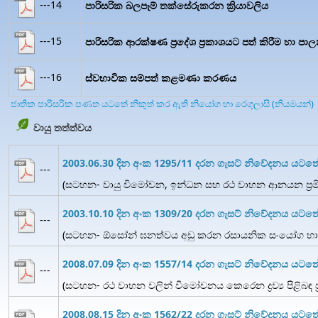
---14
පාරිසරික බලපෑම් තක්සේරුකරන ක්‍රියාවලිය
---15
පාරිසරික ආරක්ෂණ ප්‍රදේශ ප්‍රකාශයට පත් කිරීම හා පා
---16
ස්වභාවික සම්පත් කළමණා කරණය
ජාතික පාරිසරික පණත යටතේ නිකුත් කර ඇති නියෝග හා රෙගුලාසි (නියමයන්)
වායු තත්ත්වය
2003.06.30 දින අංක 1295/11 දරන ගැසට් නිවේදනය යටත
---
(සටහන- වායු විමෝචන, ඉන්ධන සහ රථ වාහන ආනයන ප්‍රමිත
2003.10.10 දින අංක 1309/20 දරන ගැසට් නිවේදනය යට
---
(සටහන- ඕසෝන් ඝනත්වය අඩු කරන රසායනික සංයෝග භාව
2008.07.09 දින අංක 1557/14 දරන ගැසට් නිවේදනය යට
---
(සටහන- රථ වාහන වලින් විමෝචනය කෙරෙන ද්‍රව්‍ය පිළිබඳ ප්
2008.08.15 දින අංක 1562/22 දරන ගැසට් නිවේදනය යටත