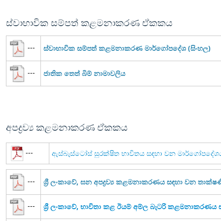
ස්වාභාවික සම්පත් කළමනාකරණ ඒකකය
---
ස්වාභාවික සම්පත් කළමනාකරණ මාර්ගෝපදේශ (සිංහල)
---
ජාතික තෙත් බිම් නාමාවලිය
අපද්‍රව්‍ය කළමනාකරණ ඒකකය
---
ඇස්බැස්ටෝස් සුරක්ෂිත භාවිතය සඳහා වන මාර්ගෝපදේශ
---
ශ්‍රී ලංකාවේ, ඝන අපද්‍රව්‍ය කළමනාකරණය සඳහා වන තාක්
---
ශ්‍රී ලංකාවේ, භාවිතා කළ ඊයම් අම්ල බැටරි කළමනාකරණ