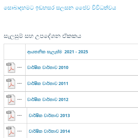
සොබාදහමට ඉඩහසර සලසන ජෛව විවිධත්වය
සැලසුම් සහ උපදේශන ඒකකය
ආයතනික සැලැස්ම 2021 - 2025
---
වාර්ෂික වාර්තාව 2010
---
වාර්ෂික වාර්තාව 2011
---
වාර්ෂික වාර්තාව 2012
---
වාර්ෂික වාර්තාව 2013
---
වාර්ෂික වාර්තාව 2014