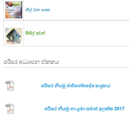
නිල් වන පෙත
සිහිල් පවන්
පරිසර අධ්‍යාපන ඒකකය
පරිසර නියමු මාර්ගෝපදේශ සංග්‍රහය
පරිසර නියමු හා ළමා සමාජ ඉලක්ක 2017