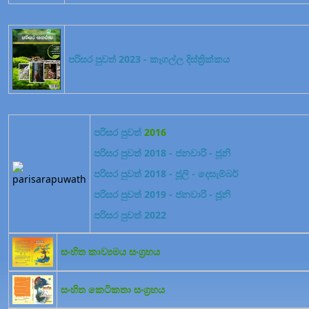
පරිසර පුවත් 2023 - කෑගල්ල දිස්ත්‍රික්කය
පරිසර පුවත්
2016
පරිසර පුවත් 2018 - ජනවාරි - ජූනි
පරිසර පුවත් 2018 - ජූලි - දෙසැම්බර්
පරිසර පුවත් 2019 - ජනවාරි - ජූනි
පරිසර පුවත් 2022
සංහිත කාව්‍යමය සංග්‍රහය
සංහිත කෙටිකතා සංග්‍රහය