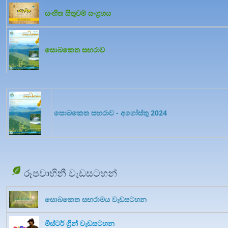
සංහිත සිතුවම් සංග්‍රහය
සොබකෙත සඟරාව
සොබකෙත සඟරාව - අගෝස්තු 2024
රූපවාහිනී වැඩසටහන්
සොබකෙත සඟරාමය වැඩසටහන
මිස්ටර් ග්‍රීන් වැඩසටහන