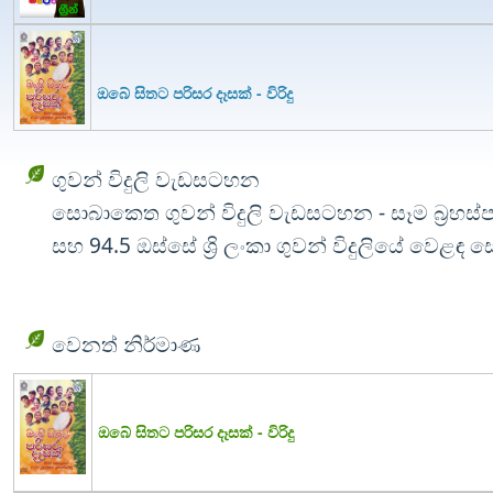
ඔබේ සිතට පරිසර දෑසක් - විරිදු
ගුවන් විදුලි වැඩසටහන
සොබාකෙත ගුවන් විදුලි වැඩසටහන - සෑම බ්‍රහස්ප
සහ 94.5 ඔස්සේ ශ්‍රි ලංකා ගුවන් විදුලියේ වෙළඳ 
වෙනත් නිර්මාණ
ඔබේ සිතට පරිසර දෑසක් - විරිදු