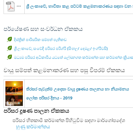
---
ශ්‍රී ලංකාවේ, භාවිතා කළ පට්ටම් කළමනාකරණය සඳහා ව
පර්යේෂණ සහ සංවර්ධන ඒකකය
දිස්ත්‍රික් පාරිසරික සම්පත් පැතිකඩ
ශ්‍රී ලංකාවේ, සංවේදී පරිසර පරිශ්රි (සිංහල/ දෙමළ/ ඉංග්රීවසි)
මධ්‍යම පරිසර අධිකාරිය යටතේ ලේඛනගත කර්මාන්ත සහ කර්මාන්ත ක්‍රියා
වායු සම්පත් කළමනාකරණ සහ පසු විපරම් ඒකකය
තිරසර පැවැත්ම උදෙසා වායු දූෂණය පාලනය හා නියාමනය
ලෝක පරිසර දිනය - 2019
පරිසර දූෂණ පාලන ඒකකය
පරිසර හිතකාමී කර්මාන්ත පිහිටුවීම සඳහා මාර්ගෝපදේශ
හුණු කර්මාන්තය