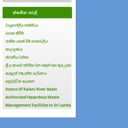
ක්ෂණික සබැඳි
වායුගෝලීය තත්ත්වය
බාගත කිරීම්
ජාතික තෙත් බිම් නාමාවලිය
කාලගුණය
ස්ථානීය වාර්තා
ශ්‍රි ලංකාවේ තර්ජිත වන සතුන් සහ තුරු ලතා
ඇතුළත් රතු දත්ත ලේඛනය
අනුබද්ධිත ආයතන
Status Of Kalani River Basin
Authorized Hazardous Waste
Management Facilities in Sri Lanka