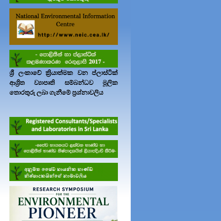
ශ්‍රී ලංකාවේ ක්‍රියාත්මක වන ප්ලාස්ටික්
ආශ්‍රිත ව්‍යාපෘති සම්බන්ධව මූලික
තොරතුරු ලබා ගැනීමේ ප්‍රශ්නාවලිය