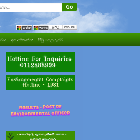
මය
අප අමතන්න
පිටු පෙළගැස්ම