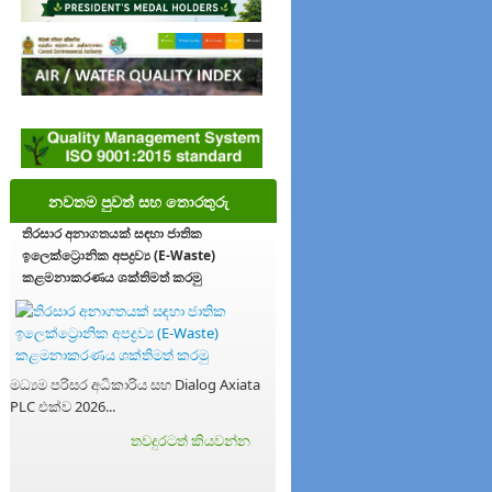
නවතම පුවත් සහ තොරතුරු
තිරසාර අනාගතයක් සඳහා ජාතික
ඉලෙක්ට්‍රොනික අපද්‍රව්‍ය (E-Waste)
කළමනාකරණය ශක්තිමත් කරමු
මධ්‍යම පරිසර අධිකාරිය සහ Dialog Axiata
PLC එක්ව 2026...
තවදුරටත් කියවන්න