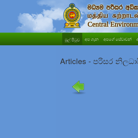
අප ගැන
අපගේ සේවාවන්
මුල් පිටුව
Articles - පරිසර නිලධා