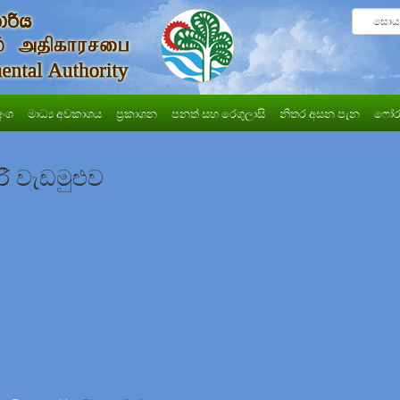
අංශ
මාධ්‍ය අවකාශය
ප්‍රකාශන
පනත් සහ රෙගුලාසි
නිතර අසන පැන
ෆෝර
රී වැඩමුළුව