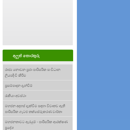
අලුත් තොරතුරු
රාජ්‍ය නොවන ප්‍රජා පාරිසරික සංවිධාන
ලියපදිංචි කිරීම
ප්‍රසම්පාදන දැන්වීම්
රැකියා අවස්ථා
මහජන අදහස් දැක්වීම සඳහා විවෘතව ඇති
පාරිසරික ගැටළු තක්සේරුකරණ වාර්තා
මහජනතාවට ඇරයුම් - පාරිසරික ආරක්ෂණ
ප්‍රදේශ