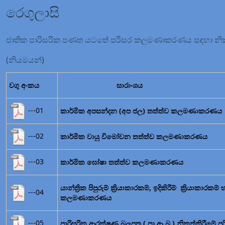
රෙගුලාසි
ජාතික පාරිසරික පණත යටතේ පරිසර කලමණාකරණය සඳහා නිකුත
(නියමයන්)
වගු අංකය
සාරාංශය
---01
කාර්මික අපසන්දන (අප ජල) තත්ත්ව කලමණාකරණය
---02
කාර්මික වායු විමෝචන තත්ත්ව කලමණාකරණය
---03
කාර්මික ඝෝෂා තත්ත්ව කලමණාකරණය
යාන්ත්‍රික පිපුරුම් ක්‍රියාකාරකම්, ඉදිකිරීම් ක්‍ර
---04
කලමණාකරණය
---05
පාරිසරික ආරක්ෂණ බලපත්‍ර ( පා.ආ.බ.) නිකුත්කිරීමේ පර