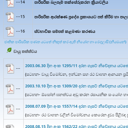
---14
පාරිසරික බලපෑම් තක්සේරුකරන ක්‍රියාවලිය
---15
පාරිසරික ආරක්ෂණ ප්‍රදේශ ප්‍රකාශයට පත් කිරීම හා පා
---16
ස්වභාවික සම්පත් කළමණා කරණය
ජාතික පාරිසරික පණත යටතේ නිකුත් කර ඇති නියෝග හා රෙගුලාසි (නියමයන්)
වායු තත්ත්වය
2003.06.30 දින අංක 1295/11 දරන ගැසට් නිවේදනය යටත
---
(සටහන- වායු විමෝචන, ඉන්ධන සහ රථ වාහන ආනයන ප්‍රමිත
2003.10.10 දින අංක 1309/20 දරන ගැසට් නිවේදනය යට
---
(සටහන- ඕසෝන් ඝනත්වය අඩු කරන රසායනික සංයෝග භාව
2008.07.09 දින අංක 1557/14 දරන ගැසට් නිවේදනය යට
---
(සටහන- රථ වාහන වලින් විමෝචනය කෙරෙන ද්‍රව්‍ය පිළිබඳ ප්
2008.08.15 දින අංක 1562/22 දරන ගැසට් නිවේදනය යටත