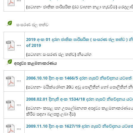
---
(සටහන- ජාතික පාරිසරික (රථ වාහන නළා හැඬවීම) රෙගුලාස
සංසරණ ජල තත්ව
2019 අංක 01 දරන ජාතික පාරිසරික ( සංසරණ ජල තත්ව ) 
---
of 2019
(සටහන: සංසරණ ජල තත්ව) නියෝග
අපද්‍රව්‍ය කළමනාකරණය
2006.10.10 දින අංක 1466/5 දරන ගැසට් නිවේදනය යටත
---
(සටහන- මයික්රෝාන 20ට අඩු පොලිතීන් හෝ පොලිතීන් නිෂ
2008.02.01 දිනැති අංක 1534/18 දරන ගැසට් නිවේදනය ය
---
(සටහන- කසළ සහ උපලේඛනගත අපද්‍රව්‍ය කළමනාකරණයේ ද
කිරීම සඳහා බලපත්‍ර ලබා දීම)
2009.11.10 දින අංක 1627/19 දරන ගැසට් නිවේදනය යට
---