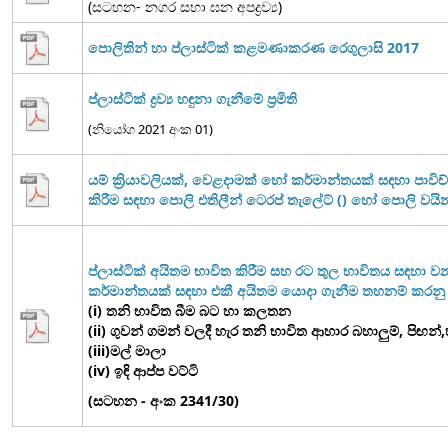
(සටහන- නගර සභා ඝන අපද්‍රව්‍ය)
පොලිතින් හා ප්ලාස්ටික් කළමණාකරණ රෙගුලාසි 2017
ප්ලාස්ටික් ද්‍රව්‍ය හඳුනා ගැනීමේ ප්‍රමිති
(නියෝග 2021 අංක 01)
යම් ක්‍රියාවලියක්, වෙළදාමක් හෝ කර්මාන්තයක් සඳහා පාවිච්ච
කිරීම සඳහා පොලි එතිලීන් ටෙරප් තැලේට් () හෝ පොලි වයිනයිල්
ප්ලාස්ටික් අයිතම භාවිත කිරීම සහ රට තුල භාවිතය සඳහා ව
කර්මාන්තයක් සඳහා එකී අයිතම යොදා ගැනීම තහනම් කරනු
(i) තනි භාවිත බීම බට හා කලතන
(ii) ගුවන් ගමන් වලදී හැර තනි භාවිත ආහාර බහාලුම්, පිඟන්,හැ
(iii)මල් මාලා
(iv) ඉඳි ආප්ප වට්ටි
(සටහන - අංක 2341/30)