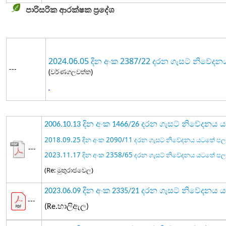
පාරිසරික ආරක්ෂක ප්‍රදේශ
2024.06.05 දින අංක 2387/22 දරන ගැසට් නිවේ
---
(වර්ණගලවත්ත)
2006.10.13 දින අංක 1466/26 දරන ගැසට් නිවේදන
2018.09.25 දින අංක 2090/11 දරන ගැසට් නිවේදනය යටතේ 
---
2023.11.17 දින අංක 2358/65 දරන ගැසට් නිවේදනය යටතේ 
(Re: මුතුරාජවෙල)
2023.06.09 දින අංක 2335/21 දරන ගැසට් නිවේදන
---
(Re.හාලිඇල)