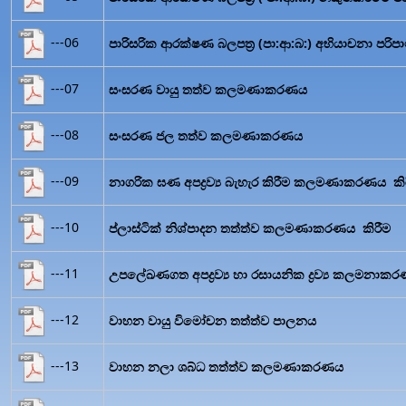
---06
පාරිසරික ආරක්ෂණ බලපත්‍ර (පා:ආ:බ:) අභියාචනා පරිපා
---07
සංසරණ වායු තත්ව කලමණාකරණය
---08
සංසරණ ජල තත්ව කලමණාකරණය
---09
නාගරික ඝණ අපද්‍රව්‍ය බැහැර කිරීම කලමණාකරණය කි
---10
ප්ලාස්ටික් නිශ්පාදන තත්ත්ව කලමණාකරණය කිරීම
---11
උපලේඛණගත අපද්‍රව්‍ය හා රසායනික ද්‍රව්‍ය කලමනාකරණ
---12
වාහන වායු විමෝචන තත්ත්ව පාලනය
---13
වාහන නලා ශබ්ධ තත්ත්ව කලමණාකරණය