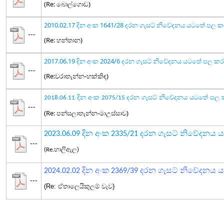
(Re: බොල්ගොඩ)
2010.02.17 දින අංක 1641/28 දරන ගැසට් නිවේදනය යටතේ පල 
---
(Re: හන්තාන)
2017.06.19 දින අංක 2024/6 දරන ගැසට් නිවේදනය යටතේ පල ක
---
(Re:වරාතැන්න-හක්කිඳ)
දින අංක
දරන ගැසට් නිවේදනය යටතේ පල 
2018.06.11
2075/15
---
(Re: පන්සලාතැන්න-මාඋස්සාව)
2023.06.09 දින අංක 2335/21 දරන ගැසට් නිවේදන
---
(Re.හාලිඇල)
දින අංක
දරන ගැසට් නිවේදනය
ය
2024.02.02
2369/39
---
(Re: ඒතාලෙයිකුලම් වැව)