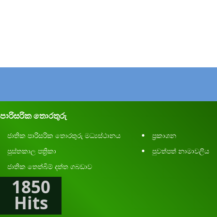
පාරිසරික තොරතුරු
ජාතික පාරිසරික තොරතුරු මධ්‍යස්ථානය
ප්‍රකාශන
පුස්තකාල පත්‍රිකා
පුවත්පත් නාමාවලිය
ජාතික තෙත්බිම් දත්ත ගබඩාව
1850
Hits