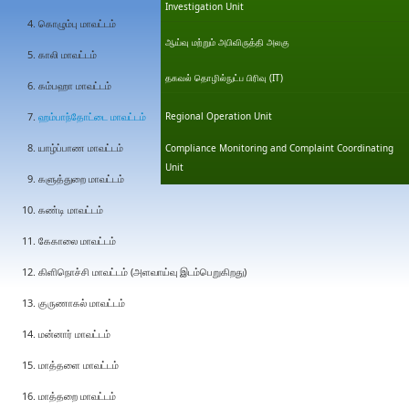
Investigation Unit
கொழும்பு மாவட்டம்
ஆய்வு மற்றும் அபிவிருத்தி அலகு
காலி மாவட்டம்
தகவல் தொழில்நுட்ப பிரிவு (IT)
கம்பஹா மாவட்டம்
ஹம்பாந்தோட்டை மாவட்டம்
Regional Operation Unit
யாழ்ப்பாண மாவட்டம்
Compliance Monitoring and Complaint Coordinating
Unit
களுத்துறை மாவட்டம்
கண்டி மாவட்டம்
கேகாலை மாவட்டம்
கிளிநொச்சி மாவட்டம் (அளவாய்வு இடம்பெறுகிறது)
குருணாகல் மாவட்டம்
மன்னார் மாவட்டம்
மாத்தளை மாவட்டம்
மாத்தறை மாவட்டம்