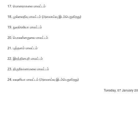
மொனராகலை மாவட்டம்
முல்லைதீவு மாவட்டம் (அளவாய்வு இடம்பெறுகிறது)
நுவரெலியா மாவட்டம்
பொலன்னறுவை மாவட்டம்
புத்தளம் மாவட்டம்
இரத்தினபுரி மாவட்டம்
திருகோணமலை மாவட்டம்
வவுனியா மாவட்டம் (அளவாய்வு இடம்பெறுகிறது)
Tuesday, 07 January 201