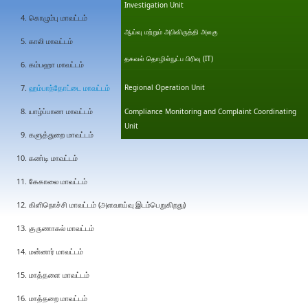
Investigation Unit
கொழும்பு மாவட்டம்
ஆய்வு மற்றும் அபிவிருத்தி அலகு
காலி மாவட்டம்
தகவல் தொழில்நுட்ப பிரிவு (IT)
கம்பஹா மாவட்டம்
ஹம்பாந்தோட்டை மாவட்டம்
Regional Operation Unit
யாழ்ப்பாண மாவட்டம்
Compliance Monitoring and Complaint Coordinating
Unit
களுத்துறை மாவட்டம்
கண்டி மாவட்டம்
கேகாலை மாவட்டம்
கிளிநொச்சி மாவட்டம் (அளவாய்வு இடம்பெறுகிறது)
குருணாகல் மாவட்டம்
மன்னார் மாவட்டம்
மாத்தளை மாவட்டம்
மாத்தறை மாவட்டம்