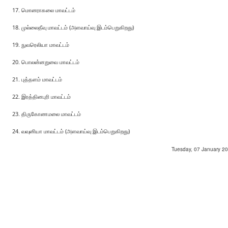
மொனராகலை மாவட்டம்
முல்லைதீவு மாவட்டம் (அளவாய்வு இடம்பெறுகிறது)
நுவரெலியா மாவட்டம்
பொலன்னறுவை மாவட்டம்
புத்தளம் மாவட்டம்
இரத்தினபுரி மாவட்டம்
திருகோணமலை மாவட்டம்
வவுனியா மாவட்டம் (அளவாய்வு இடம்பெறுகிறது)
Tuesday, 07 January 201