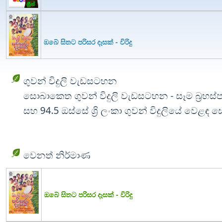
ඔබේ සිතට පරිසර දෑසක් - විරිදු
ගුවන් විදුලි වැඩසටහන
සොබාකෙත ගුවන් විදුලි වැඩසටහන - සෑම බ්‍රහස්ප
සහ 94.5 ඔස්සේ ශ්‍රි ලංකා ගුවන් විදුලියේ වෙළඳ 
වෙනත් නිර්මාණ
ඔබේ සිතට පරිසර දෑසක් - විරිදු