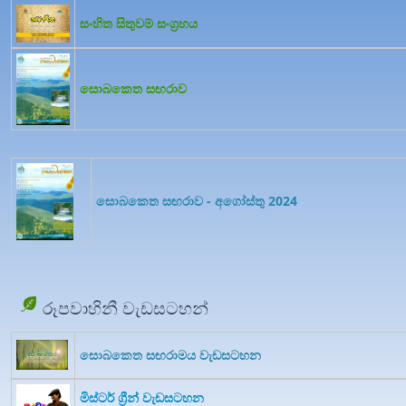
සංහිත සිතුවම් සංග්‍රහය
සොබකෙත සඟරාව
සොබකෙත සඟරාව - අගෝස්තු 2024
රූපවාහිනී වැඩසටහන්
සොබකෙත සඟරාමය වැඩසටහන
මිස්ටර් ග්‍රීන් වැඩසටහන