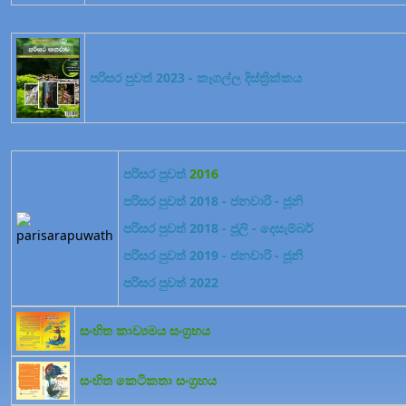
පරිසර පුවත් 2023 - කෑගල්ල දිස්ත්‍රික්කය
පරිසර පුවත්
2016
පරිසර පුවත් 2018 - ජනවාරි - ජූනි
පරිසර පුවත් 2018 - ජූලි - දෙසැම්බර්
පරිසර පුවත් 2019 - ජනවාරි - ජූනි
පරිසර පුවත් 2022
සංහිත කාව්‍යමය සංග්‍රහය
සංහිත කෙටිකතා සංග්‍රහය