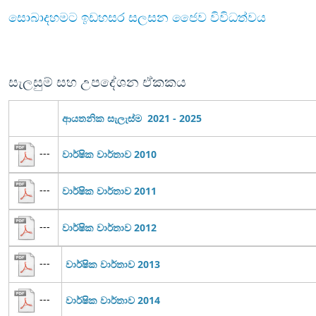
සොබාදහමට ඉඩහසර සලසන ජෛව විවිධත්වය
සැලසුම් සහ උපදේශන ඒකකය
ආයතනික සැලැස්ම 2021 - 2025
---
වාර්ෂික වාර්තාව 2010
---
වාර්ෂික වාර්තාව 2011
---
වාර්ෂික වාර්තාව 2012
---
වාර්ෂික වාර්තාව 2013
---
වාර්ෂික වාර්තාව 2014