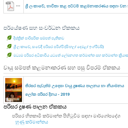
---
ශ්‍රී ලංකාවේ, භාවිතා කළ පට්ටම් කළමනාකරණය සඳහා ව
පර්යේෂණ සහ සංවර්ධන ඒකකය
දිස්ත්‍රික් පාරිසරික සම්පත් පැතිකඩ
ශ්‍රී ලංකාවේ, සංවේදී පරිසර පරිශ්රි (සිංහල/ දෙමළ/ ඉංග්රීවසි)
මධ්‍යම පරිසර අධිකාරිය යටතේ ලේඛනගත කර්මාන්ත සහ කර්මාන්ත ක්‍රියා
වායු සම්පත් කළමනාකරණ සහ පසු විපරම් ඒකකය
තිරසර පැවැත්ම උදෙසා වායු දූෂණය පාලනය හා නියාමනය
ලෝක පරිසර දිනය - 2019
පරිසර දූෂණ පාලන ඒකකය
පරිසර හිතකාමී කර්මාන්ත පිහිටුවීම සඳහා මාර්ගෝපදේශ
හුණු කර්මාන්තය