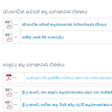
ස්වාභාවික සම්පත් කළමනාකරණ ඒකකය
---
ස්වාභාවික සම්පත් කළමනාකරණ මාර්ගෝපදේශ (සිංහල)
---
ජාතික තෙත් බිම් නාමාවලිය
අපද්‍රව්‍ය කළමනාකරණ ඒකකය
---
ඇස්බැස්ටෝස් සුරක්ෂිත භාවිතය සඳහා වන මාර්ගෝපදේශ
---
ශ්‍රී ලංකාවේ, ඝන අපද්‍රව්‍ය කළමනාකරණය සඳහා වන තාක්
---
ශ්‍රී ලංකාවේ, භාවිතා කළ ඊයම් අම්ල බැටරි කළමනාකරණ