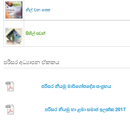
නිල් වන පෙත
සිහිල් පවන්
පරිසර අධ්‍යාපන ඒකකය
පරිසර නියමු මාර්ගෝපදේශ සංග්‍රහය
පරිසර නියමු හා ළමා සමාජ ඉලක්ක 2017