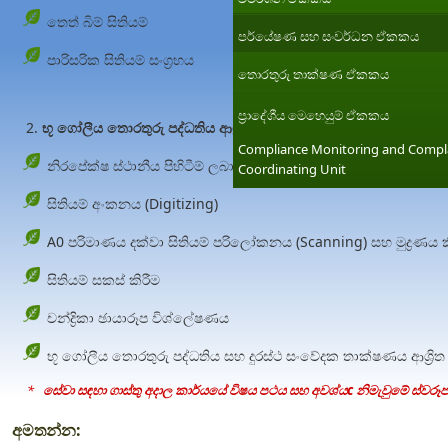
තෙත් බිම් සිතියම්
පර්යේෂණ සහ සංවර්ධන ඒකකය
පාරිසරික සිතියම් සංග්‍රහය
තොරතුරු තාක්ෂණ ඒකකය
ප්‍රාදේශීය මෙහෙයුම් ඒකකය
භූ ගෝලීය තොරතුරු පද්ධතිය ආශ්‍රිත සේවා
Compliance Monitoring and Compl
නිරපේක්ෂ ස්ථානීය පිහිටීම් ලබා ගැනීම (GPS Point)
Coordinating Unit
සිතියම් අංකනය (Digitizing)
A0 පරිමාණය දක්වා සිතියම් පරිලෝකනය (Scanning) සහ මුද්‍රණය ක
සිතියම් සකස් කිරීම
චන්ද්‍රිකා ඡායාරූප විශ්ලේෂණය
භූ ගෝලීය තොරතුරු පද්ධතිය සහ දුරස්ථ සංවේදක තාක්ෂණය ආශ්‍රිත
*
සේවා සඳහා ගාස්තු අදාල කාර්යයේ විෂය පථය සහ අවශ්යc නිමැවුමේ ස්වර
අමතන්න: