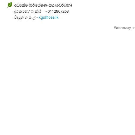
අධ්‍යක්ෂ (පර්යේෂණ සහ සංවර්ධන)
දුරකථන/ ෆැක්ස් - 0112867263
විද්‍යුත් තැපැල් -
kgs@cea.lk
Wednesday, 1