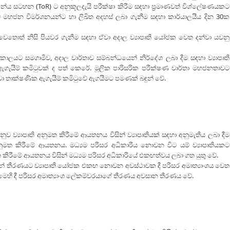
ේය සටහන (ToR) ට අනුකූලදැයි පරීක්ෂා කිරීම සඳහා ප්‍රමාණවත් විශ්ලේෂණයකට
 මහජන විමර්ශනයන්ට හා ලිඛිත අදහස් ලබා ගැනීම සඳහා කාර්යාලයීය දින 30ක
වෙතොත් නිසි පියවර ගැනීම සඳහා ඒවා අදාල ව්‍යාපෘති යෝජක වෙත දන්වා යවනු
ාලයට සමගාමීව, අදාල වාර්තාව සම්බන්ධයෙන් නිර්දේශ ලබා දීම සඳහා ව්‍යාපෘති
ගැයීම් කමිටුවක් ද පත් කෙරේ. මූලික පාරිසරික පරීක්ෂණ වාර්තා මහජනතාවට
වා තාක්ෂණික ඇගැයීම් කමිටුවේ ඇගයීමට පමණක් බඳුන් වේ.
ව ව්‍යාපෘති අනුමත කිරීමේ ආයතනය විසින් ව්‍යාපෘතියක් සඳහා අනුමැතිය ලබා දීම
අනුමත කිරීමේ ආයතනය. මධ්‍යම පරිසර අධිකාරිය නොවන විට යම් ව්‍යාපෘතියකට
මත කිරීමේ ආයතනය විසින් මධ්‍යම පරිසර අධිකාරියේ එකඟත්වය ලබා ගත යුතු වේ.
 දුන් තීරණයට ව්‍යාපෘති යෝජක එකඟ නොවන අවස්ථාවක දී පරිසර අමාත්‍යාංශය වෙත
 මෙහි දී පරිසර අමාත්‍යාංශ ලේකම්වරයාගේ තීරණය අවසාන තීරණය වේ.