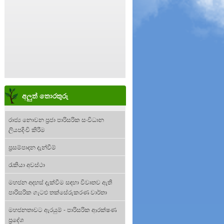
අලුත් තොරතුරු
රාජ්‍ය නොවන ප්‍රජා පාරිසරික සංවිධාන
ලියපදිංචි කිරීම
ප්‍රසම්පාදන දැන්වීම්
රැකියා අවස්ථා
මහජන අදහස් දැක්වීම සඳහා විවෘතව ඇති
පාරිසරික ගැටළු තක්සේරුකරණ වාර්තා
මහජනතාවට ඇරයුම් - පාරිසරික ආරක්ෂණ
ප්‍රදේශ