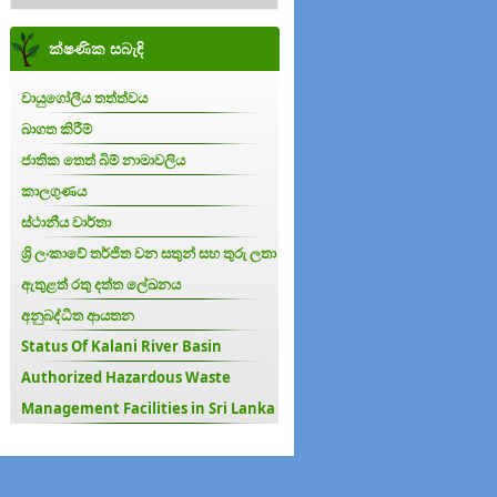
ක්ෂණික සබැඳි
වායුගෝලීය තත්ත්වය
බාගත කිරීම්
ජාතික තෙත් බිම් නාමාවලිය
කාලගුණය
ස්ථානීය වාර්තා
ශ්‍රි ලංකාවේ තර්ජිත වන සතුන් සහ තුරු ලතා
ඇතුළත් රතු දත්ත ලේඛනය
අනුබද්ධිත ආයතන
Status Of Kalani River Basin
Authorized Hazardous Waste
Management Facilities in Sri Lanka