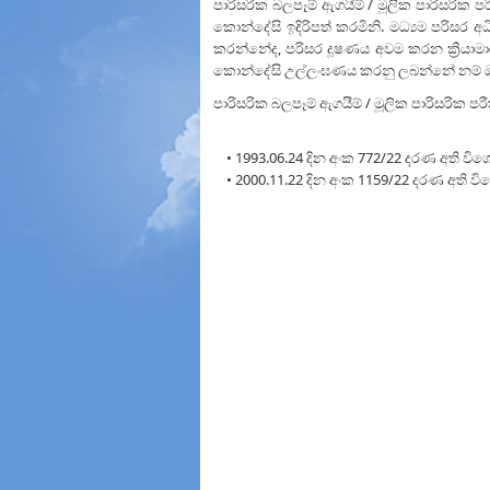
පාරිසරික බලපෑම් ඇගයීම් / මූලික පාරිසරික ප
කොන්දේසි ඉදිරිපත් කරමිනි. මධ්‍යම පරිසර අ
කරන්නේද, පරිසර දූෂණය අවම කරන ක්‍රියාම
කොන්දේසි උල්ලංඝණය කරනු ලබන්නේ නම් ඔහු
පාරිසරික බලපෑම් ඇගයීම් / මූලික පාරිසරික 
• 1993.06.24 දින අංක 772/22 දරණ අති වි
• 2000.11.22 දින අංක 1159/22 දරණ අති ව