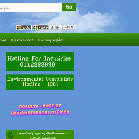
මය
අප අමතන්න
පිටු පෙළගැස්ම