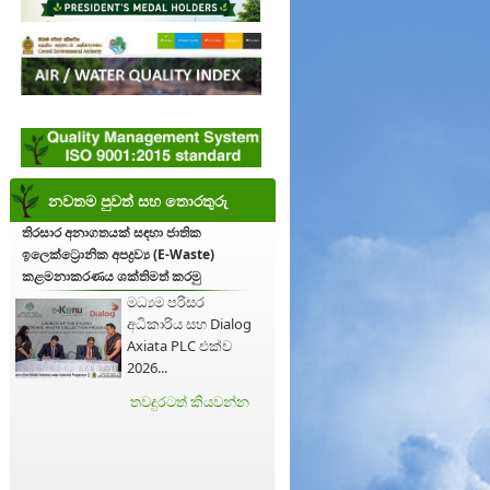
නවතම පුවත් සහ තොරතුරු
තිරසාර අනාගතයක් සඳහා ජාතික
ඉලෙක්ට්‍රොනික අපද්‍රව්‍ය (E-Waste)
කළමනාකරණය ශක්තිමත් කරමු
මධ්‍යම පරිසර
අධිකාරිය සහ Dialog
Axiata PLC එක්ව
2026...
තවදුරටත් කියවන්න