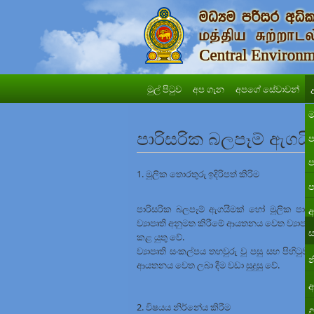
මුල් පිටුව
අප ගැන
අපගේ සේවාවන්
ම
පාරිසරික බලපෑම් ඇගයීම්
ප
ප
1. මූලික තොරතුරු ඉදිරිපත් කිරිම
ප
පාරිසරික බලපෑම් ඇගයීමක් හෝ මූලික පාරිසර
අ
ව්‍යාපෘති අනුමත කිරීමේ ආයතනය වෙත ව්‍යාපෘත
ස
කළ යුතු වේ.
ව්‍යාපෘති සංකල්පය තහවුරු වූ පසු සහ පිහිටු
න
ආයතනය වෙත ලබා දීම වඩා සුදුසු වේ.
අ
2. විෂයය නිර්නේය කිරීම
ව