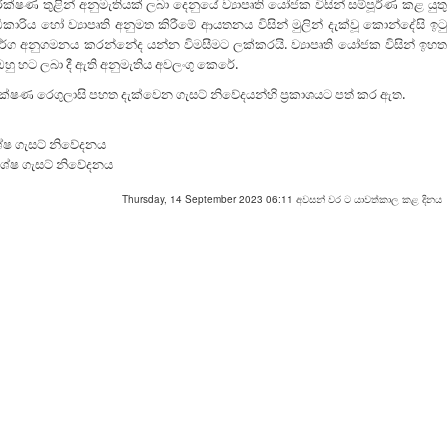
රීක්ෂණ තුළින් අනුමැතියක් ලබා දෙනුයේ ව්‍යාපෘති යෝජක විසින් සම්පූර්ණ කළ යුතු
ධිකාරිය හෝ ව්‍යාපෘති අනුමත කිරීමේ ආයතනය විසින් මුලින් දැක්වූ කොන්දේසි ඉටු
ාර්ග අනුගමනය කරන්නේද යන්න විමසීමට ලක්කරයි. ව්‍යාපෘති යෝජක විසින් ඉහත
 හට ලබා දී ඇති අනුමැතිය අවලංගු කෙරේ.
පරීක්ෂණ රෙගුලාසි පහත දැක්වෙන ගැසට් නිවේදයන්හි ප්‍රකාශයට පත් කර ඇත.
ශේෂ ගැසට් නිවේදනය
ිශේෂ ගැසට් නිවේදනය
Thursday, 14 September 2023 06:11 අවසන් වර ට යාවත්කාල කළ දිනය