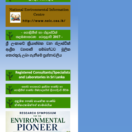
ශ්‍රී ලංකාවේ ක්‍රියාත්මක වන ප්ලාස්ටික්
ආශ්‍රිත ව්‍යාපෘති සම්බන්ධව මූලික
තොරතුරු ලබා ගැනීමේ ප්‍රශ්නාවලිය