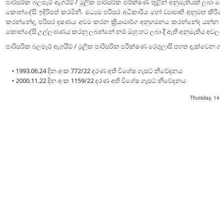
පාරිසරික බලපෑම් ඇගයීම් / මූලික පාරිසරික පරීක්ෂණ තුළින් අනුමැතියක් ලබා ද
කොන්දේසි ඉදිරිපත් කරමිනි. මධ්‍යම පරිසර අධිකාරිය හෝ ව්‍යාපෘති අනුමත කිර
කරන්නේද, පරිසර දූෂණය අවම කරන ක්‍රියාමාර්ග අනුගමනය කරන්නේද යන්න වි
කොන්දේසි උල්ලංඝණය කරනු ලබන්නේ නම් ඔහු හට ලබා දී ඇති අනුමැතිය අවල
පාරිසරික බලපෑම් ඇගයීම් / මූලික පාරිසරික පරීක්ෂණ රෙගුලාසි පහත දැක්වෙන ග
• 1993.06.24 දින අංක 772/22 දරණ අති විශේෂ ගැසට් නිවේදනය
• 2000.11.22 දින අංක 1159/22 දරණ අති විශේෂ ගැසට් නිවේදනය
Thursday, 1