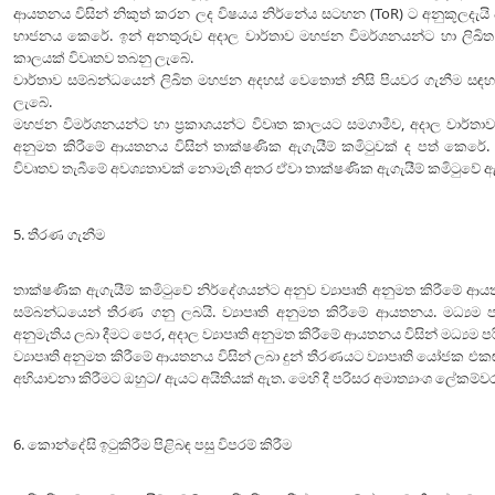
ආයතනය විසින් නිකුත් කරන ලද විෂයය නිර්නේය සටහන (ToR) ට අනුකූලදැයි ප
භාජනය කෙරේ. ඉන් අනතුරුව අදාල වාර්තාව මහජන විමර්ශනයන්ට හා ලිඛිත 
කාලයක් විවෘතව තබනු ලැබේ.
වාර්තාව සම්බන්ධයෙන් ලිඛිත මහජන අදහස් වෙතොත් නිසි පියවර ගැනීම සඳහ
ලැබේ.
මහජන විමර්ශනයන්ට හා ප්‍රකාශයන්ට විවෘත කාලයට සමගාමීව, අදාල වාර්තාව ස
අනුමත කිරීමේ ආයතනය විසින් තාක්ෂණික ඇගැයීම් කමිටුවක් ද පත් කෙරේ.
විවෘතව තැබීමේ අවශ්‍යතාවක් නොමැති අතර ඒවා තාක්ෂණික ඇගැයීම් කමිටුවේ 
5. තීරණ ගැනීම
තාක්ෂණික ඇගැයීම් කමිටුවේ නිර්දේශයන්ට අනුව ව්‍යාපෘති අනුමත කිරීමේ ආයතන
සම්බන්ධයෙන් තීරණ ගනු ලබයි. ව්‍යාපෘති අනුමත කිරීමේ ආයතනය. මධ්‍යම 
අනුමැතිය ලබා දීමට පෙර, අදාල ව්‍යාපෘති අනුමත කිරීමේ ආයතනය විසින් මධ්‍යම
ව්‍යාපෘති අනුමත කිරීමේ ආයතනය විසින් ලබා දුන් තීරණයට ව්‍යාපෘති යෝජක 
අභියාචනා කිරීමට ඔහුට/ ඇයට අයිතියක් ඇත. මෙහි දී පරිසර අමාත්‍යාංශ ලේක
6. කොන්දේසි ඉටුකිරීම පිළිබඳ පසු විපරම් කිරීම