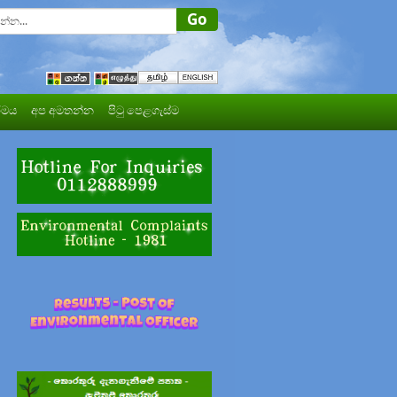
මය
අප අමතන්න
පිටු පෙළගැස්ම