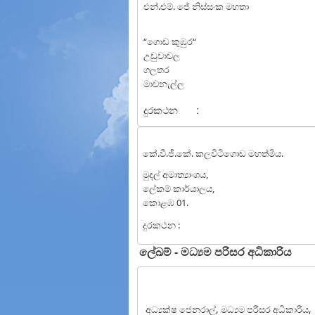
එන්.එම්. ජේ නිස්සංක මහතා
“ගොඩ කුඹුර“
උඩුවාවල
ගලතර
මාවනැල්ල
දුරකථන
:
කේ.වී.ජී.කේ. කලවිටිගොඩ මහත්මිය.
මුදල් අමාත්‍යාංශය,
ලේකම් කාර්යාලය,
කොළඹ 01.
දුරකථන :
ලේඛම් - මධ්‍යම පරිසර අධිකාරිය
අධ්‍යක්ෂ ජෙනරාල්, මධ්‍යම පරිසර අධිකාරිය,