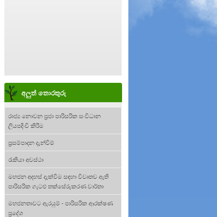
අලුත් තොරතුරු
රාජ්‍ය නොවන ප්‍රජා පාරිසරික සංවිධාන
ලියපදිංචි කිරීම
ප්‍රසම්පාදන දැන්වීම්
රැකියා අවස්ථා
මහජන අදහස් දැක්වීම සඳහා විවෘතව ඇති
පාරිසරික ගැටළු තක්සේරුකරණ වාර්තා
මහජනතාවට ඇරයුම් - පාරිසරික ආරක්ෂණ
ප්‍රදේශ