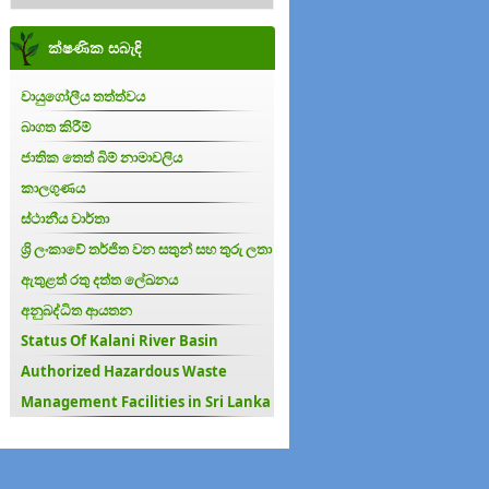
ක්ෂණික සබැඳි
වායුගෝලීය තත්ත්වය
බාගත කිරීම්
ජාතික තෙත් බිම් නාමාවලිය
කාලගුණය
ස්ථානීය වාර්තා
ශ්‍රි ලංකාවේ තර්ජිත වන සතුන් සහ තුරු ලතා
ඇතුළත් රතු දත්ත ලේඛනය
අනුබද්ධිත ආයතන
Status Of Kalani River Basin
Authorized Hazardous Waste
Management Facilities in Sri Lanka