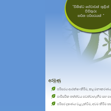
අරමුණු
පරිසරය ආරක්ෂා කිරීම, කළමනාකරණය 
පාරිසරික තත්ත්වය පවත්වාගැනීම සහ ප
පරිසර දූෂණය වැළැක්වීම, අවම කිරීම ස