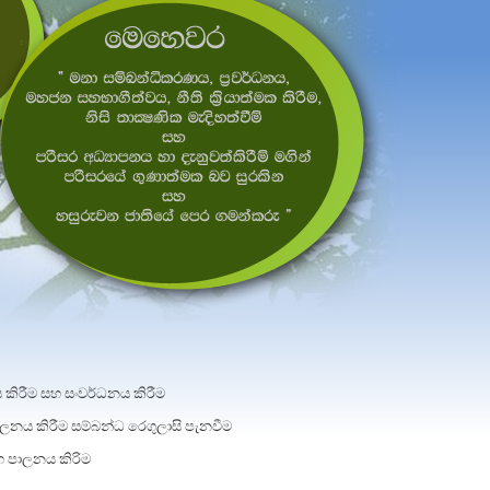
කිරීම සහ සංවර්ධනය කිරීම
ාලනය කිරීම සම්බන්ධ රෙගුලාසි පැනවීම
හ පාලනය කිරිම