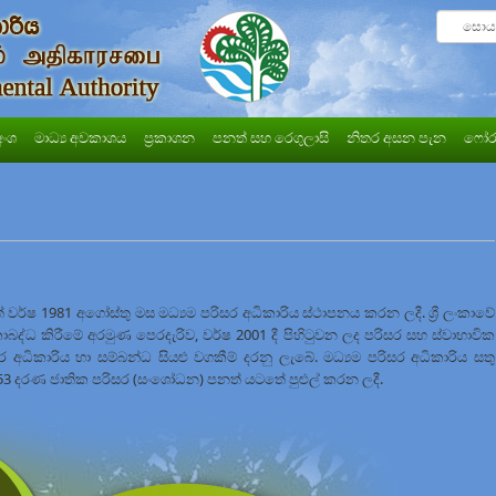
අංශ
මාධ්‍ය අවකාශය
ප්‍රකාශන
පනත් සහ රෙගුලාසි
නිතර අසන පැන
ෆෝර
්ෂ 1981 අගෝස්තු මස මධ්‍යම පරිසර අධිකාරිය ස්ථාපනය කරන ලදී. ශ්‍රී ලංකාවේ
කාබද්ධ කිරීමේ අරමුණ පෙරදැරිව, වර්ෂ 2001 දී පිහිටුවන ලද පරිසර සහ ස්වාභාවික
රිසර අධිකාරිය හා සම්බන්ධ සියළු වගකීම් දරනු ලැබේ. මධ්‍යම පරිසර අධිකාරිය සතු
 දරණ ජාතික පරිසර (සංශෝධන) පනත් යටතේ පුළුල් කරන ලදී.