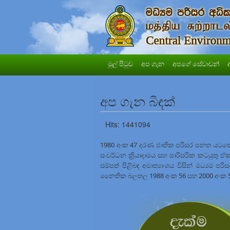
මුල් පිටුව
අප ගැන
අපගේ සේවාවන්
අප ගැන බිඳක්
Hits: 1441094
1980 අංක 47 දරණ ජාතික පරිසර පනත යටතේ වර
සංවර්ධන ක්‍රියාදාමය සහ පාරිසරික කටයුතු ඒ
සම්පත් පිළිබඳ අමාත්‍යාංශය විසින් මධ්‍යම ප
නෛතික බලතල 1988 අංක 56 සහ 2000 අංක 53