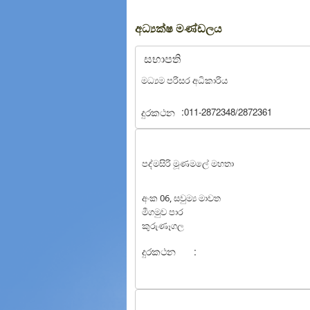
අධ්‍යක්ෂ මණ්ඩලය
සභාපති
මධ්‍යම පරිසර අධිකාරිය
:
දුරකථන
011-2872348/2872361
පද්මසිරි මූණමලේ මහතා
අංක 06, සවුම්‍ය මාවත
මීගමුව පාර
කුරුණෑගල
දුරකථන
: