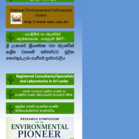
ශ්‍රී ලංකාවේ ක්‍රියාත්මක වන ප්ලාස්ටික්
ආශ්‍රිත ව්‍යාපෘති සම්බන්ධව මූලික
තොරතුරු ලබා ගැනීමේ ප්‍රශ්නාවලිය