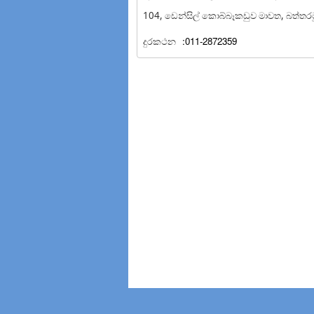
104, ඩෙන්සිල් කොබ්බෑකඩුව මාවත, බත්තරම
දුරකථන
:011-2872359