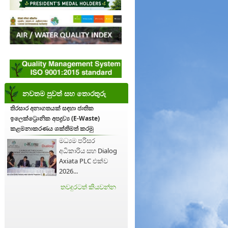
නවතම පුවත් සහ තොරතුරු
තිරසාර අනාගතයක් සඳහා ජාතික
ඉලෙක්ට්‍රොනික අපද්‍රව්‍ය (E-Waste)
කළමනාකරණය ශක්තිමත් කරමු
මධ්‍යම පරිසර
අධිකාරිය සහ Dialog
Axiata PLC එක්ව
2026...
තවදුරටත් කියවන්න