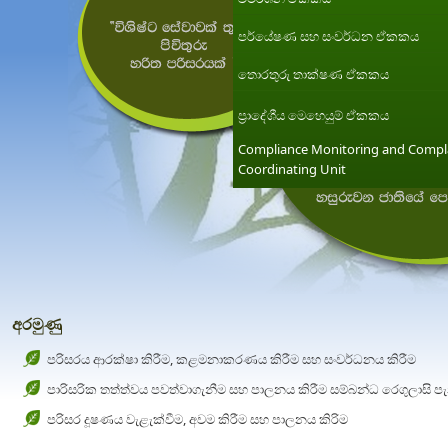
පර්යේෂණ සහ සංවර්ධන ඒකකය
තොරතුරු තාක්ෂණ ඒකකය
ප්‍රාදේශීය මෙහෙයුම් ඒකකය
Compliance Monitoring and Compl
Coordinating Unit
අරමුණු
පරිසරය ආරක්ෂා කිරීම, කළමනාකරණය කිරීම සහ සංවර්ධනය කිරීම
පාරිසරික තත්ත්වය පවත්වාගැනීම සහ පාලනය කිරීම සම්බන්ධ රෙගුලාසි ප
පරිසර දූෂණය වැළැක්වීම, අවම කිරීම සහ පාලනය කිරිම