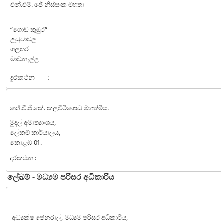
එන්.එම්. ජේ නිස්සංක මහතා
“ගොඩ කුඹුර“
උඩුවාවල
ගලතර
මාවනැල්ල
දුරකථන
:
කේ.වී.ජී.කේ. කලවිටිගොඩ මහත්මිය.
මුදල් අමාත්‍යාංශය,
ලේකම් කාර්යාලය,
කොළඹ 01.
දුරකථන :
ලේඛම් - මධ්‍යම පරිසර අධිකාරිය
අධ්‍යක්ෂ ජෙනරාල්, මධ්‍යම පරිසර අධිකාරිය,