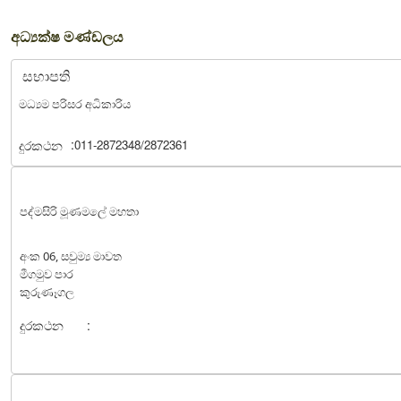
අධ්‍යක්ෂ මණ්ඩලය
සභාපති
මධ්‍යම පරිසර අධිකාරිය
:
දුරකථන
011-2872348/2872361
පද්මසිරි මූණමලේ මහතා
අංක 06, සවුම්‍ය මාවත
මීගමුව පාර
කුරුණෑගල
දුරකථන
: