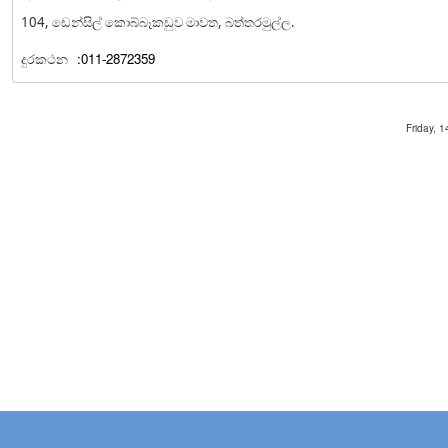
104, ඩෙන්සිල් කොබ්බෑකඩුව මාවත, බත්තරමුල්ල.
දුරකථන
:011-2872359
Friday, 