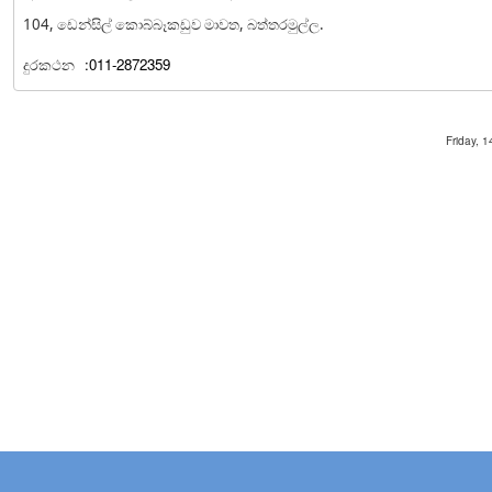
104, ඩෙන්සිල් කොබ්බෑකඩුව මාවත, බත්තරමුල්ල.
දුරකථන
:011-2872359
Friday, 