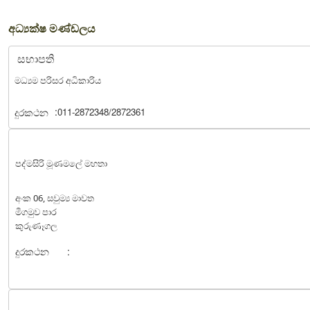
අධ්‍යක්ෂ මණ්ඩලය
සභාපති
මධ්‍යම පරිසර අධිකාරිය
:
දුරකථන
011-2872348/2872361
පද්මසිරි මූණමලේ මහතා
අංක 06, සවුම්‍ය මාවත
මීගමුව පාර
කුරුණෑගල
දුරකථන
: