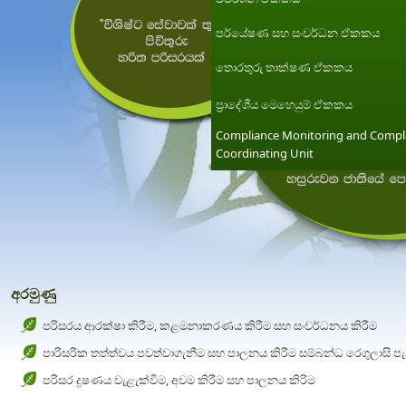
පර්යේෂණ සහ සංවර්ධන ඒකකය
තොරතුරු තාක්ෂණ ඒකකය
ප්‍රාදේශීය මෙහෙයුම් ඒකකය
Compliance Monitoring and Compl
Coordinating Unit
අරමුණු
පරිසරය ආරක්ෂා කිරීම, කළමනාකරණය කිරීම සහ සංවර්ධනය කිරීම
පාරිසරික තත්ත්වය පවත්වාගැනීම සහ පාලනය කිරීම සම්බන්ධ රෙගුලාසි ප
පරිසර දූෂණය වැළැක්වීම, අවම කිරීම සහ පාලනය කිරිම