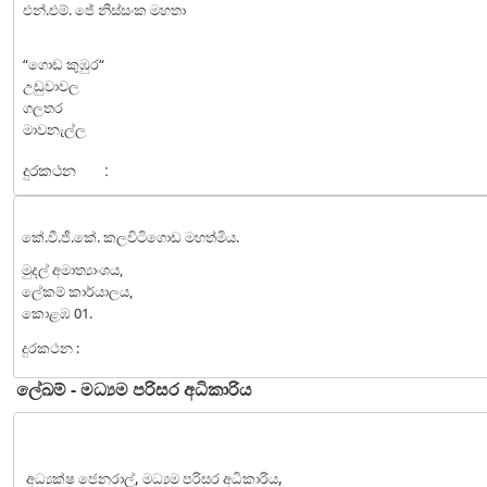
එන්.එම්. ජේ නිස්සංක මහතා
“ගොඩ කුඹුර“
උඩුවාවල
ගලතර
මාවනැල්ල
දුරකථන
:
කේ.වී.ජී.කේ. කලවිටිගොඩ මහත්මිය.
මුදල් අමාත්‍යාංශය,
ලේකම් කාර්යාලය,
කොළඹ 01.
දුරකථන :
ලේඛම් - මධ්‍යම පරිසර අධිකාරිය
අධ්‍යක්ෂ ජෙනරාල්, මධ්‍යම පරිසර අධිකාරිය,