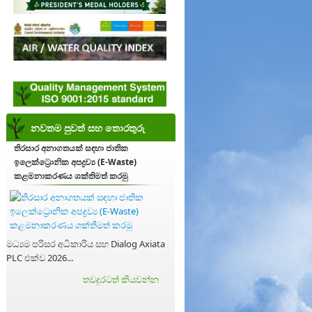
නවතම පුවත් සහ තොරතුරු
තිරසාර අනාගතයක් සඳහා ජාතික
ඉලෙක්ට්‍රොනික අපද්‍රව්‍ය (E-Waste)
කළමනාකරණය ශක්තිමත් කරමු
මධ්‍යම පරිසර අධිකාරිය සහ Dialog Axiata
PLC එක්ව 2026...
තවදුරටත් කියවන්න