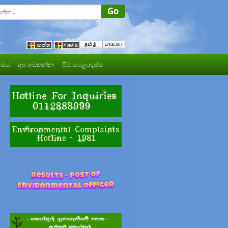
මය
අප අමතන්න
පිටු පෙළගැස්ම