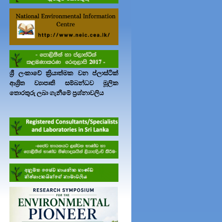
1-4440280
2359
ශ්‍රී ලංකාවේ ක්‍රියාත්මක වන ප්ලාස්ටික්
 ඒකකය
72608
ආශ්‍රිත ව්‍යාපෘති සම්බන්ධව මූලික
.lk
තොරතුරු ලබා ගැනීමේ ප්‍රශ්නාවලිය
විපරම්
1-8163354