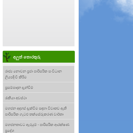
අලුත් තොරතුරු
රාජ්‍ය නොවන ප්‍රජා පාරිසරික සංවිධාන
ලියපදිංචි කිරීම
ප්‍රසම්පාදන දැන්වීම්
රැකියා අවස්ථා
මහජන අදහස් දැක්වීම සඳහා විවෘතව ඇති
පාරිසරික ගැටළු තක්සේරුකරණ වාර්තා
මහජනතාවට ඇරයුම් - පාරිසරික ආරක්ෂණ
ප්‍රදේශ