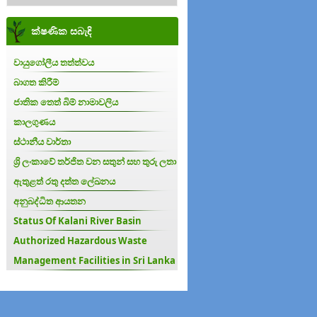
ක්ෂණික සබැඳි
වායුගෝලීය තත්ත්වය
බාගත කිරීම්
ජාතික තෙත් බිම් නාමාවලිය
කාලගුණය
ස්ථානීය වාර්තා
ශ්‍රි ලංකාවේ තර්ජිත වන සතුන් සහ තුරු ලතා
ඇතුළත් රතු දත්ත ලේඛනය
අනුබද්ධිත ආයතන
Status Of Kalani River Basin
Authorized Hazardous Waste
Management Facilities in Sri Lanka