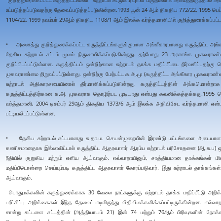
உட்படுத்தப்படுவதற்கு தேவைப்படுத்தப்படுகின்றன.1993 யூன் 24 ஆம் திகதிய 772/22, 1995 பெ
1104/22, 1999 நவம்பர் 29ஆம் திகதிய 1108/1 ஆம் இலக்க வர்த்தமானியில் குறித்துரைக்கப்பட்ட 
• அனைத்து குறித்துரைக்கப்பட்ட கருத்திட்டங்களுக்குமான அங்கீகாரமானது கருத்திட்ட அ
தேசிய சுற்றாடல் சட்டம் மூலம் நிருணயிக்கப்படுகின்றது. தற்போது 23 அரசாங்க முகவர
குறிப்பிடப்பட்டுள்ளன. கருத்திட்டம் ஒன்றிற்கான சுற்றாடல் தாக்க மதிப்பீட்டை நிர்வகிப்பதற
முகவராண்மை நிறுவப்பட்டுள்ளது. ஒன்றிற்கு மேற்பட்ட க.அ.மு (கருத்திட்ட அங்கீகார முகவரா
சுற்றாடல் அதிகாரசபையினால் தீர்மானிக்கப்படுகின்றது. கருத்திட்டத்தின் அங்கமொ
கருத்திட்டத்திற்கான க.அ. முகவராக தொழிற்பட முடியாது என்பது கவனிக்கத்தக்கது.1995
வர்த்தமானி, 2004 டிசம்பர் 29ஆம் திகதிய 1373/6 ஆம் இலக்க அதிவிசேட வர்த்தமானி என்ப
பட்டியலிடப்பட்டுள்ளன.
• தேசிய சுற்றாடல் சட்டமானது சு.தா.ம. செயன்முறையின் இரண்டு மட்டங்களை அடையாளங் க
கணிசமானதாக இல்லாவிட்டால் கருத்திட்ட ஆதரவாளர் ஆரம்ப சுற்றாடல் பரிசோதனை (ஆ.சு.ப) ஒன்
ரீதியில் குறுகிய மற்றும் எளிய ஆய்வாகும். எவ்வாறாயினும், சாத்தியமான தாக்கங்கள் மி
மதிப்பீடொன்றை செய்யும்படி கருத்திட்ட ஆதரவாளர் கோரப்படுவார். இது சுற்றாடல் தாக்கங்கள்
ஆய்வாகும்.
பொதுமக்களின் கருத்துரைக்காக 30 வேலை நாட்களுக்கு சுற்றாடல் தாக்க மதிப்பீட்டு அறிக
பரீட்சிப்பு அறிக்கைகள் இந்த தேவைப்பாடிலிருந்து விதிவிலக்களிக்கப்பட்டிருக்கின்றன. எ
சான்று கட்டளை சட்டத்தின் (அத்தியாயம் 21) இன் 74 மற்றும் 76ஆம் பிரிவுகளின் ந