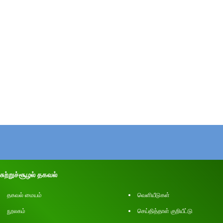
சுற்றுச்சூழல் தகவல்
தகவல் மையம்
வெளியீடுகள்
நூலகம்
செய்தித்தாள் குறியீட்டு