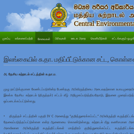
முகப்பு
எங்களைப்பற்றி
பிரிவுகள்
ஊடக அறை
வெளியீடுகள்
சட்டங்களும் ஒழுங
சேவைகள்
இலங்கையில் சு.தா. மதிப்பீட்டுக்கான சட்ட, கொள்க
அ. தேசிய சுற்றாடல் சட்டத்தின் சு.தா.ம.
முழு நாட்டுக்குமான வேண்டப்படுகின்ற பேண்தகு அபிவிருத்தியை அடைவதற்கான உபாயமுறைய
இலக்க தேசிய சுற்றாடல் (திருத்தச்) சட்டம் கீழ் அறிமுகப்படுத்தியதோடு, இதனை முறைப்படுத
ஒப்படைக்கப்பட்டுள்ளது.
• திருத்தச் சட்டத்தின் பகுதி IV C அனைத்து “குறித்துரைக்கப்பட்ட” அபிவிருத்தி கருத்திட்டங்கள
தேவைப்படுத்தப்பட்டுள்ளன என்ற ஆணையை கொண்டுள்ளது. சுற்றாடல் மீது கணிசமான அளவு
அளவிலான அபிவிருத்தி கருத்திட்டங்கள் மாத்திரம் குறித்துரைக்கப்பட்ட கருத்திட்டங
“குறித்துரைக்கப்பட்ட கருத்திட்டங்கள்” சுற்றாடல் கூருணர்வுள்ள பகுதிகளில் அமைந்திருந்தால