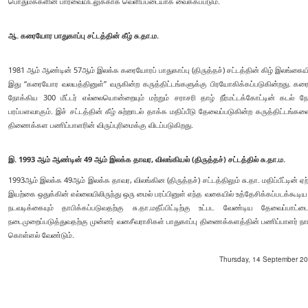
பொதுமக்களின் பார்வையிடலுக்காக வெளிப்படையாக வைக்கப்படும்.
ஆ. கரையோர பாதுகாப்பு சட்டத்தின் கீழ் சு.தா.ம.
1981 ஆம் ஆண்டின் 57ஆம் இலக்க கரையோரப் பாதுகாப்பு (திருத்தச்) சட்டத்தின் கிழ் இலங்கையில்
இது “கரையோர வலயத்தினுள்” வருகின்ற கருத்திட்டங்களுக்கு பிரயோகிக்கப்படுகின்றது. கரை
நோக்கிய 300 மீட்டர் எல்லையொன்றையும் மற்றும் சராசரி தாழ் நீர்மட்டக்கோட்டின் கடல்
பரப்பளவாகும். இச் சட்டத்தின் கீழ் சுற்றாடல் தாக்க மதிப்பீடு தேவைப்படுகின்ற கருத்திட
திணைக்கள பணிப்பாளரின் விருப்புரிமைக்கு விடப்படுகிறது.
இ. 1993 ஆம் ஆண்டின் 49 ஆம் இலக்க தாவர, விலங்கியல் (திருத்தச்) சட்டத்தில் சு.தா.ம.
1993ஆம் இலக்க 49ஆம் இலக்க தாவர, விலங்கின (திருத்தச்) சட்டத்திலும் சு.தா. மதிப்பீட்டின் ஏற்
இயற்கை ஒதுக்கின் எல்லையிலிருந்து ஒரு மைல் பரப்பினுள் எந்த வகையில் உத்தேசிக்கப்படக்க
நடவடிக்கையும் தாபிக்கப்படுவதற்கு சு.தா.மதீப்பிட்டிற்கு உட்பட வேண்டிய தேவைப்
நடைமுறைப்படுத்துவதற்கு முன்னர் வனசீவராசிகள் பாதுகாப்பு திணைக்களத்தின் பணிப்பாளர் நாய
கொள்ளல் வேண்டும்.
Thursday, 14 September 202