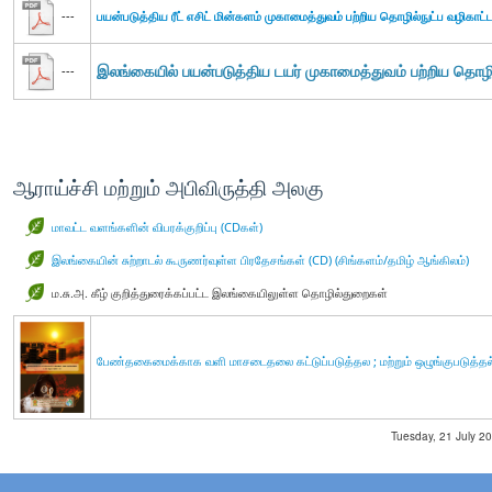
---
பயன்படுத்திய ரீட் எசிட் மின்களம் முகாமைத்துவம் பற்றிய தொழில்நுட்ப வழிகாட்ட
இலங்கையில் பயன்படுத்திய டயர் முகாமைத்துவம் பற்றிய தொழில
---
ஆராய்ச்சி மற்றும் அபிவிருத்தி அலகு
மாவட்ட வளங்களின் விபரக்குறிப்பு (CDகள்)
இலங்கையின் சுற்றாடல் கூருணர்வுள்ள பிரதேசங்கள் (CD) (சிங்களம்/தமிழ் ஆங்கிலம்)
ம.சு.அ. கீழ் குறித்துரைக்கப்பட்ட இலங்கையிலுள்ள தொழில்துறைகள்
பேண்தகைமைக்காக வளி மாசடைதலை கட்டுப்படுத்தல ; மற்றும் ஒழுங்குபடுத்தல் 
Tuesday, 21 July 20