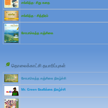
சங்கித்த- சிறு கதை
சங்கித்த - சித்திரம்
சோபாகெத்த சஞ்சிகை
தொலைக்காட்சி தயாரிப்புகள்
சோபாகெத்த சஞ்சிகை நிகழ்ச்சி
Mr. Green கேளிக்கை நிகழ்ச்சி