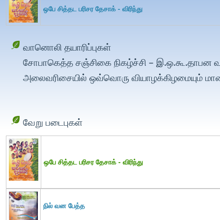
ஒபே சித்தட பரிசர தேசாக் - விரிந்து
வானொலி தயாரிப்புகள்
சோபாகெத்த சஞ்சிகை நிகழ்ச்சி – இ.ஒ.கூ.தாபன வா
அலைவரிசையில் ஒவ்வொரு வியாழக்கிழமையும் மாலை 
வேறு படைபுகள்
ஒபே சித்தட பரிசர தேசாக் - விரிந்து
நில் வன பேத்த