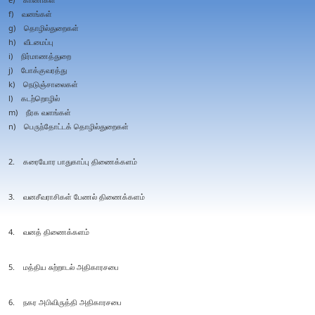
f) வனங்கள்
g) தொழில்துறைகள்
h) வீடமைப்பு
i) நிர்மாணத்துறை
j) போக்குவரத்து
k) நெடுஞ்சாலைகள்
l) கடற்றொழில்
m) நீரக வளங்கள்
n) பெருந்தோட்டக் தொழில்துறைகள்
2. கரையோர பாதுகாப்பு திணைக்களம்
3. வனசீவராசிகள் பேணல் திணைக்களம்
4. வனத் திணைக்களம்
5. மத்திய சுற்றாடல் அதிகாரசபை
6. நகர அபிவிருத்தி அதிகாரசபை