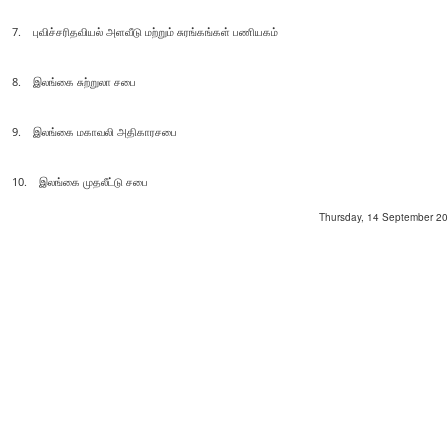
7. புவிச்சரிதவியல் அளவீடு மற்றும் சுரங்கங்கள் பணியகம்
8. இலங்கை சுற்றுலா சபை
9. இலங்கை மகாவலி அதிகாரசபை
10. இலங்கை முதலீட்டு சபை
Thursday, 14 September 202