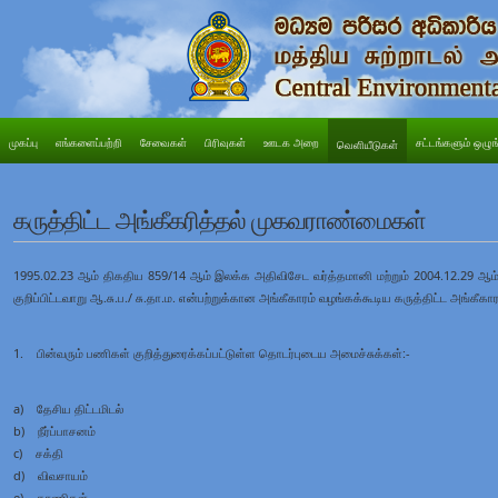
முகப்பு
எங்களைப்பற்றி
சேவைகள்
பிரிவுகள்
ஊடக அறை
சட்டங்களும் ஒழுங
வெளியீடுகள்
கருத்திட்ட அங்கீகரித்தல் முகவராண்மைகள்
1995.02.23 ஆம் திகதிய 859/14 ஆம் இலக்க அதிவிசேட வர்த்தமானி மற்றும் 2004.12.29 ஆம
குறிப்பிட்டவாறு ஆ.சு.ப./ சு.தா.ம. என்பற்றுக்கான அங்கீகாரம் வழங்கக்கூடிய கருத்திட்ட அங்கீ
1. பின்வரும் பணிகள் குறித்துரைக்கப்பட்டுள்ள தொடர்புடைய அமைச்சுக்கள்:-
a) தேசிய திட்டமிடல்
b) நீர்ப்பாசனம்
c) சக்தி
d) விவசாயம்
e) காணிகள்