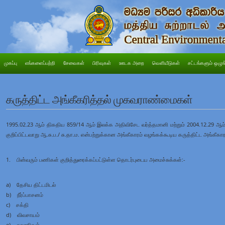
முகப்பு
எங்களைப்பற்றி
சேவைகள்
பிரிவுகள்
ஊடக அறை
வெளியீடுகள்
சட்டங்களும் ஒழுங
கருத்திட்ட அங்கீகரித்தல் முகவராண்மைகள்
1995.02.23 ஆம் திகதிய 859/14 ஆம் இலக்க அதிவிசேட வர்த்தமானி மற்றும் 2004.12.29 ஆம
குறிப்பிட்டவாறு ஆ.சு.ப./ சு.தா.ம. என்பற்றுக்கான அங்கீகாரம் வழங்கக்கூடிய கருத்திட்ட அங்கீ
1. பின்வரும் பணிகள் குறித்துரைக்கப்பட்டுள்ள தொடர்புடைய அமைச்சுக்கள்:-
a) தேசிய திட்டமிடல்
b) நீர்ப்பாசனம்
c) சக்தி
d) விவசாயம்
e) காணிகள்