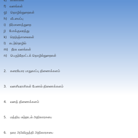
f) வனங்கள்
g) தொழில்துறைகள்
h) வீடமைப்பு
i) நிர்மாணத்துறை
j) போக்குவரத்து
k) நெடுஞ்சாலைகள்
l) கடற்றொழில்
m) நீரக வளங்கள்
n) பெருந்தோட்டக் தொழில்துறைகள்
2. கரையோர பாதுகாப்பு திணைக்களம்
3. வனசீவராசிகள் பேணல் திணைக்களம்
4. வனத் திணைக்களம்
5. மத்திய சுற்றாடல் அதிகாரசபை
6. நகர அபிவிருத்தி அதிகாரசபை