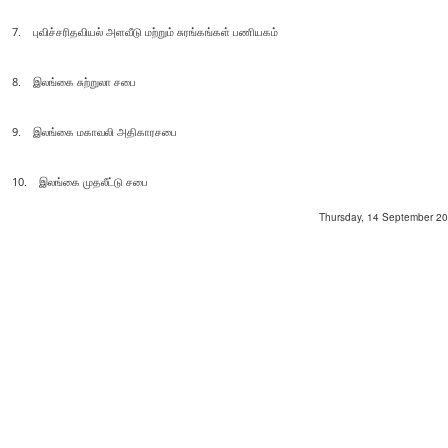
7. புவிச்சரிதவியல் அளவீடு மற்றும் சுரங்கங்கள் பணியகம்
8. இலங்கை சுற்றுலா சபை
9. இலங்கை மகாவலி அதிகாரசபை
10. இலங்கை முதலீட்டு சபை
Thursday, 14 September 202