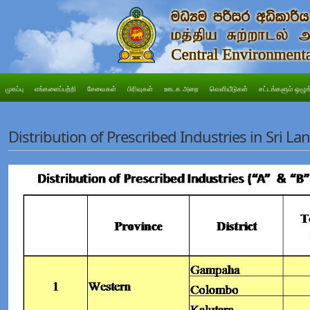
முகப்பு
எங்களைப்பற்றி
சேவைகள்
பிரிவுகள்
ஊடக அறை
வெளியீடுகள்
சட்டங்களும் ஒழுங
Distribution of Prescribed Industries in Sri La