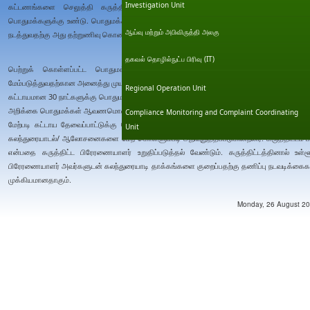
Investigation Unit
கட்டணங்களை செலுத்தி கருத்திட்ட அங்கீகாரமளிப்பு முகவராண்மையிடமிருந்து சு.
பொதுமக்களுக்கு உண்டு. பொதுமக்கள் விசாரணையை பொதுமக்கள் ஆர்வமொன்றாக க.அ. 
ஆய்வு மற்றும் அபிவிருத்தி அலகு
நடத்துவதற்கு அது தற்றுணிவு கொண்டுள்ளது.
தகவல் தொழில்நுட்ப பிரிவு (IT)
பெற்றுக் கொள்ளப்பட்ட பொதுமக்கள் கருத்துரை பதிலுக்காக கருத்திட்ட பிரேரணையா
மேம்படுத்துவதற்கான அனைத்து முயற்சிகள் ஊடாகவும் கருத்திட்ட பிரேரணையாளர் பதில் அளித்த
Regional Operation Unit
கட்டாயமான 30 நாட்களுக்கு பொதுமக்கள் கருத்துக்களுக்காக ஆ.சு.ப. அறிக்கைகளை வைக்கப்
அறிக்கை பொதுமக்கள் ஆவணமொன்றாக கருதப்படும் என்பதோடு, பொதுமக்களின் பரிசீலனைக்
Compliance Monitoring and Complaint Coordinating
மேற்படி கட்டாய தேவைப்பாட்டுக்கு மேலதிகமாக கருத்திட்ட பிரேரணையாளர்கள்சு.தா.ம. ஆய்
Unit
கலந்துரையாடல்/ ஆலோசனைகளை மேற் கொள்ளும்படி அறிவுறுத்தப்படுகின்றனர். கருத்திட்டம் 
என்பதை கருத்திட்ட பிரேரணையாளர் உறுதிப்படுத்தல் வேண்டும். கருத்திட்டத்தினால் உள்ளூ
பிரேரணையாளர் அவர்களுடன் கலந்துரையாடி தாக்கங்களை குறைப்பதற்கு தணிப்பு நடவடிக்கைக
முக்கியமானதாகும்.
Monday, 26 August 201