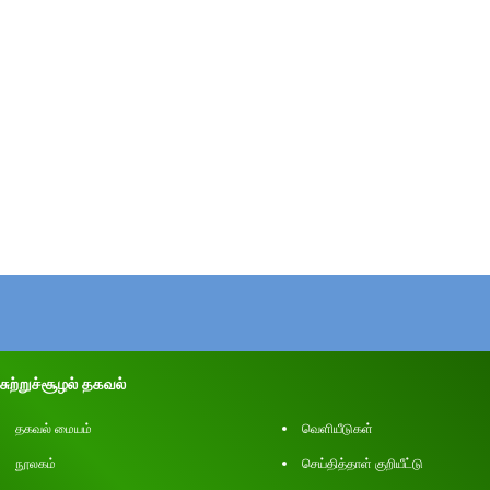
சுற்றுச்சூழல் தகவல்
தகவல் மையம்
வெளியீடுகள்
நூலகம்
செய்தித்தாள் குறியீட்டு