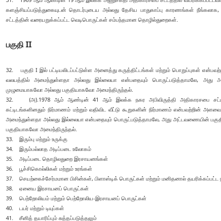
களஞ்சியப்படுத்துகையுடன் தொடர்புடைய அல்லது தேசிய பாதுகாப்பு காரணங்கள் நீங்கல
சட்டத்தின் வரையறுக்கப்பட்ட வெடிபொருட்கள் சம்பந்தமான தொழில்துறைகள்.
பகுதி II
32. பகுதி I இல் பட்டியலிடப்பட்டுள்ள அனைத்து கருத்திட்டங்கள் மற்றும் பொறுப்புகள் என
வலயத்தில் அமைந்துள்ளதா அல்லது இல்லையா என்பதையும் பொருட்படுத்தாமலே, அது அட்
முழுமையாகவோ அல்லது பகுதியாகவோ அமைந்திருந்தல்.
32. (அ).1978 ஆம் ஆண்டின் 41 ஆம் இலக்க நகர அபிவிருத்தி அதிகாரசபை சட்டத்
கட்டிடங்களினதும் நிர்மாணம் மற்றும் வதிவிட வீட்டு கூறுகளின் நிர்மாணம் என்பவற்றின் 
அமைந்துள்ளதா அல்லது இல்லையா என்பதையும் பொருட்படுத்தாமலே, அது அட்டவணையின் பகுதி I
பகுதியாகவோ அமைந்திருந்தல்.
33. இரும்பு மற்றும் உருக்கு
34. இரும்பல்லாத அடிப்படை உலோகம்
35. அடிப்படை தொழிலதுறை இரசாயனங்கள்
36. பூச்சிகொல்லிகள் மற்றும் உரங்கள்
37. செயற்கைச்சேர்மமான பிசின்கள், பிளாஸ்டிக் பொருட்கள் மற்றும் மனிதனால் தயரிக்கப்பட்ட
38. ஏனைய இரசாயனப் பொருட்கள்
39. பெற்றோலியம் மற்றும் பெற்றோலிய-இரசாயனப் பொருட்கள்
40. டயர் மற்றும் டியுப்கள்
41. சீனித் தயாரிப்பும் சுத்தப்படுத்தலும்