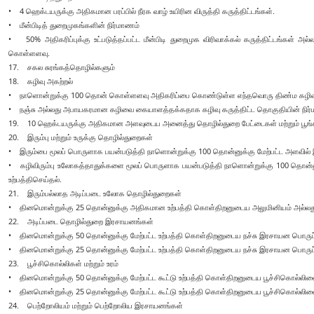
• 4 ஹெக்டயருக்கு அதிகமான பரப்பில் நீரக வாழ் உயிரின விருத்தி கருத்திட்டங்கள்.
• மீன்பிடித் துறைமுகங்களின் நிர்மாணம்
• 50% அதிகரிப்புக்கு உட்படுத்தப்பட்ட மீன்பிடி துறைமுக விரிவாக்கல் கருத்திட்டங்கள் 
கொள்ளளவு.
17. சகல சுரங்கத்தொழில்களும்
18. கழிவு அகற்றல்
• நாளொன்றுக்கு 100 தொன் கொள்ளளவு அதிகரிப்பை கொண்டுள்ள எந்தவொரு திண்ம கழிவு 
• நஞ்சு அல்லது அபாயகரமான கழிவை கையாளத்தக்கதாக கழிவு கருத்திட்ட தொகுதியின் நிர்
19. 10 ஹெக்டயருக்கு அதிகமான அளவுடைய அனைத்து தொழில்துறை பேட்டைகள் மற்றும் பூங்க
20. இரும்பு மற்றும் உருக்கு தொழில்துறைகள்
• இரும்பை மூலப் பொருளாக பயன்படுத்தி நாளொன்றுக்கு 100 தொன்னுக்கு மேற்பட்ட அளவில் இரும
• கழிவிரும்பு உலோகத்தாதுக்களை மூலப் பொருளாக பயன்படுத்தி நாளொன்றுக்கு 100 தொன்னுக்க
உற்பத்திசெய்தல்.
21. இரும்பல்லாத அடிப்படை உலோக தொழில்துறைகள்
• தினமொன்றுக்கு 25 தொன்னுக்கு அதிகமான உற்பத்தி கொள்திறனுடைய அலுமினியம் அல்லது ச
22. அடிப்படை தொழில்துறை இரசாயனங்கள்
• தினமொன்றுக்கு 50 தொன்னுக்கு மேற்பட்ட உற்பத்தி கொள்திறனுடைய நச்சு இரசாயன பொருட்
• தினமொன்றுக்கு 25 தொன்னுக்கு மேற்பட்ட உற்பத்தி கொள்திறனுடைய நச்சு இரசாயன பொருட்
23. பூச்சிகொல்லிகள் மற்றும் உரம்
• தினமொன்றுக்கு 50 தொன்னுக்கு மேற்பட்ட கூட்டு உற்பத்தி கொள்திறனுடைய பூச்சிகொல்லிளை
• தினமொன்றுக்கு 25 தொன்னுக்கு மேற்பட்ட கூட்டு உற்பத்தி கொள்திறனுடைய பூச்சிகொல்லிளை
24. பெற்றோலியம் மற்றும் பெற்றோலிய இரசாயனங்கள்