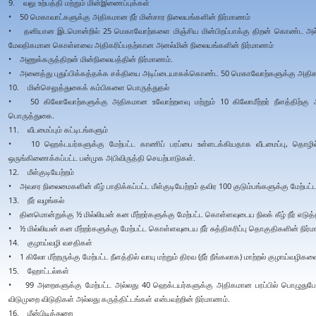
9. வலு உற்பத்தி மற்றும் மின்இணைப்புக்கள்
• 50 மெகாவாட்களுக்கு அதிகமான நீர் மின்சார நிலையங்களின் நிர்மாணம்
• தனியான இடமொன்றில் 25 மெகாவோற்களை மிஞ்சிய மின்பிறப்பாக்கு திறன் கொண்ட அல்
மேலதிகமான கொள்ளவை அதிகரிப்பதற்கான அனல்மின் நிலையங்களின் நிர்மாணம்
• அணுக்கருத்திறன் மின்நிலையத்தின் நிர்மாணம்.
• அனைத்து புதுப்பிக்கத்தக்க சக்தியை அடிப்டையாகக்கொண்ட 50 மெகாவோற்களுக்கு அதிகமா
10. மின்செலுத்துகைக் கம்பிகளை பொருத்துதல்
• 50 கிலோவோற்களுக்கு அதிகமான உவோற்றளவு மற்றும் 10 கிலோமீற்றர் நீளத்திற்கு அ
பொருத்துகை.
11. வீடமைப்பும் கட்டிடங்களும்
• 10 ஹெக்டயர்களுக்கு மேற்பட்ட காணிப் பரப்பை உள்ளடக்கியதாக வீடமைப்பு, தொழில்த
ஒருங்கிணைக்கப்பட்ட பன்முக அபிவிருத்தி செயற்பாடுகள்.
12. மீள்குடியேற்றம்
• அவசர நிலைமைகளின் கீழ் பாதிக்கப்பட்ட மீள்குடியேற்றம் தவிர 100 குடும்பங்களுக்கு மேற்பட்
13. நீர் வழங்கல்
• தினமொன்றுக்கு ½ மில்லியன் கன மீற்றர்களுக்கு மேற்பட்ட கொள்ளவுடைய நிலக் கீழ் நீர் எடுத்த
• ½ மில்லியன் கன மீற்றர்களுக்கு மேற்பட்ட கொள்ளவுடைய நீர் சுத்திகரிப்பு தொகுதிகளின் நிர்
14. குழாய்வழி வசதிகள்
• 1 கிலோ மீற்றருக்கு மேற்பட்ட நீளத்தில் வாயு மற்றும் திரவ (நீர் நீங்கலாக) மாற்றல் குழாய்வழி
15. ஹோட்டல்கள்
• 99 அறைகளுக்கு மேற்பட்ட அல்லது 40 ஹெக்டயர்களுக்கு அதிகமான பரப்பில் பொழுது
விடுமுறை விடுதிகள் அல்லது கருத்திட்டங்கள் என்பவற்றின் நிர்மாணம்.
16. மீன்பிடித்துறை