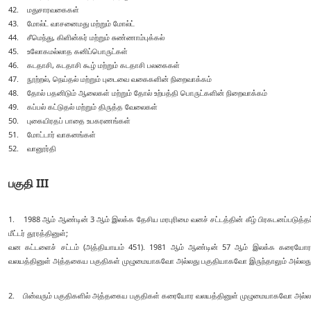
42. மதுசாரவகைகள்
43. மோல்ட் வாசனைமது மற்றும் மோல்ட்
44. சீமெந்து, கிளின்கர் மற்றும் சுண்ணாம்புக்கல்
45. உலோகமல்லாத கனிப்பொருட்கள்
46. கடதாசி, கடதாசி கூழ் மற்றும் கடதாசி பலகைகள்
47. நூற்றல், நெய்தல் மற்றும் புடைவை வகைகளின் நிறைவாக்கம்
48. தோல் பதனிடும் ஆலைகள் மற்றும் தோல் உற்பத்தி பொருட்களின் நிறைவாக்கம்
49. கப்பல் கட்டுதல் மற்றும் திருத்த வேலைகள்
50. புகையிரதப் பாதை உபகரணங்கள்
51. மோட்டார் வாகனங்கள்
52. வானூர்தி
பகுதி III
1. 1988 ஆம் ஆண்டின் 3 ஆம் இலக்க தேசிய மரபுரிமை வனச் சட்டத்தின் கீழ் பிரகடனப்படுத்தப்
மீட்டர் தூரத்தினுள்;
வன கட்டளைச் சட்டம் (அத்தியாயம் 451). 1981 ஆம் ஆண்டின் 57 ஆம் இலக்க கரையோர ப
வலயத்தினுள் அத்தகைய பகுதிகள் முழுமையாகவோ அல்லது பகுதியாகவோ இருந்தாலும் அல்லது இ
2. பின்வரும் பகுதிகளில் அத்தகைய பகுதிகள் கரையோர வலயத்தினுள் முழுமையாகவோ அல்லது