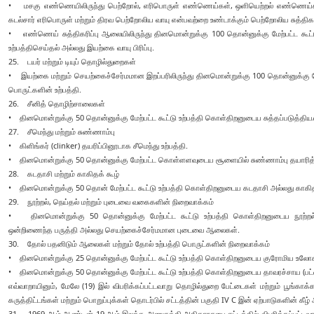
• மசகு எண்ணெயிலிருந்து பெற்றோல், எரிபொருள் எண்ணெய்கள், ஒளியெற்றல் எண்ணெய்கள், உ
கடல்சார் எரிபொருள் மற்றும் திரவ பெற்றோலிய வாயு என்பவற்றை உண்டாக்கும் பெற்றோலிய சுத்திகர
• எண்ணெய் சுத்திகரிப்பு ஆலையிலிருந்து தினமொன்றுக்கு 100 தொன்னுக்கு மேற்பட்ட க
உற்பத்திசெய்தல் அல்லது இயற்கை வாயு பிரிப்பு.
25. டயர் மற்றும் டியுப் தொழில்துறைகள்
• இயற்கை மற்றும் செயற்கைச்சேர்மமான இறப்பரிலிருந்து தினமொன்றுக்கு 100 தொன்னுக்கு மேற்ப
பொருட்களின் உற்பத்தி.
26. சீனித் தொழிற்சாலைகள்
• தினமொன்றுக்கு 50 தொன்னுக்கு மேற்பட்ட கூட்டு உற்பத்தி கொள்திறனுடைய சுத்தப்படுத்திய/ 
27. சீமெந்து மற்றும் சுண்ணாம்பு
• கிளிங்கர் (clinker) தயரிப்பினூடாக சீமெந்து உற்பத்தி.
• தினமொன்றுக்கு 50 தொன்னுக்கு மேற்பட்ட கொள்ளளவுடைய சூளையில் சுண்ணாம்பு தயாரித
28. கடதாசி மற்றும் காகிதக் கூழ்
• தினமொன்றுக்கு 50 தொன் மேற்பட்ட கூட்டு உற்பத்தி கொள்திறனுடைய கடதாசி அல்லது காகிதக்
29. நூற்றல், நெய்தல் மற்றும் புடைவை வகைகளின் நிறைவாக்கம்
• தினமொன்றுக்கு 50 தொன்னுக்கு மேற்பட்ட கூட்டு உற்பத்தி கொள்திறனுடைய நூற்றல், 
ஒன்றிணைந்த பருத்தி அல்லது செயற்கைச்சேர்மமான புடைவை ஆலைகள்.
30. தோல் பதனிடும் ஆலைகள் மற்றும் தோல் உற்பத்தி பொருட்களின் நிறைவாக்கம்
• தினமொன்றுக்கு 25 தொன்னுக்கு மேற்பட்ட கூட்டு உற்பத்தி கொள்திறனுடைய குரோமிய உலோக
• தினமொன்றுக்கு 50 தொன்னுக்கு மேற்பட்ட கூட்டு உற்பத்தி கொள்திறனுடைய தாவரச்சாய (ப
எவ்வாறாயினும், மேலே (19) இல் விபரிக்கப்பட்டவாறு தொழில்துறை பேட்டைகள் மற்றும் பூங்காக
கருத்திட்டங்கள் மற்றும் பொறுப்புக்கள் தொடர்பில் சட்டத்தின் பகுதி IV C இன் ஏற்பாடுகளின் கீழ
31. 1969 ஆம் ஆண்டின் 19 ஆம் இலக்க அணுசக்தி அதிகாரசபை சட்டத்தில் விபரிக்கப்பட்டவாற