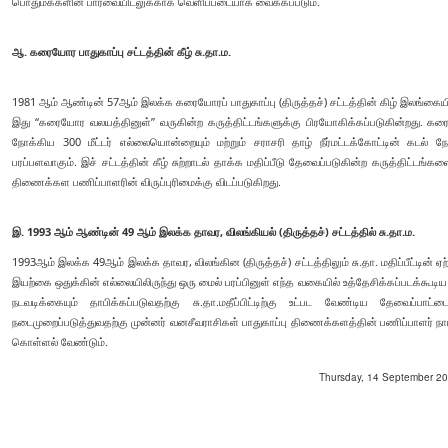
பொதுமக்களின் பார்வையிடலுக்காக வெளிப்படையாக வைக்கப்படும்.
ஆ. கரையோர பாதுகாப்பு சட்டத்தின் கீழ் சு.தா.ம.
1981 ஆம் ஆண்டின் 57ஆம் இலக்க கரையோரப் பாதுகாப்பு (திருத்தச்) சட்டத்தின் கிழ் இலங்கையில்
இது “கரையோர வலயத்தினுள்” வருகின்ற கருத்திட்டங்களுக்கு பிரயோகிக்கப்படுகின்றது. கரை
நோக்கிய 300 மீட்டர் எல்லையொன்றையும் மற்றும் சராசரி தாழ் நீர்மட்டக்கோட்டின் கடல்
பரப்பளவாகும். இச் சட்டத்தின் கீழ் சுற்றாடல் தாக்க மதிப்பீடு தேவைப்படுகின்ற கருத்திட
திணைக்கள பணிப்பாளரின் விருப்புரிமைக்கு விடப்படுகிறது.
இ. 1993 ஆம் ஆண்டின் 49 ஆம் இலக்க தாவர, விலங்கியல் (திருத்தச்) சட்டத்தில் சு.தா.ம.
1993ஆம் இலக்க 49ஆம் இலக்க தாவர, விலங்கின (திருத்தச்) சட்டத்திலும் சு.தா. மதிப்பீட்டின் ஏற்
இயற்கை ஒதுக்கின் எல்லையிலிருந்து ஒரு மைல் பரப்பினுள் எந்த வகையில் உத்தேசிக்கப்படக்க
நடவடிக்கையும் தாபிக்கப்படுவதற்கு சு.தா.மதீப்பிட்டிற்கு உட்பட வேண்டிய தேவைப்
நடைமுறைப்படுத்துவதற்கு முன்னர் வனசீவராசிகள் பாதுகாப்பு திணைக்களத்தின் பணிப்பாளர் நாய
கொள்ளல் வேண்டும்.
Thursday, 14 September 202