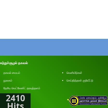
சுற்றுச்சூழல் தகவல்
தகவல் மையம்
வெளியீடுகள்
நூலகம்
செய்தித்தாள் குறியீட்டு
தேசிய வெட்லேண்ட் தரவுத்தளம்
2410
Hits