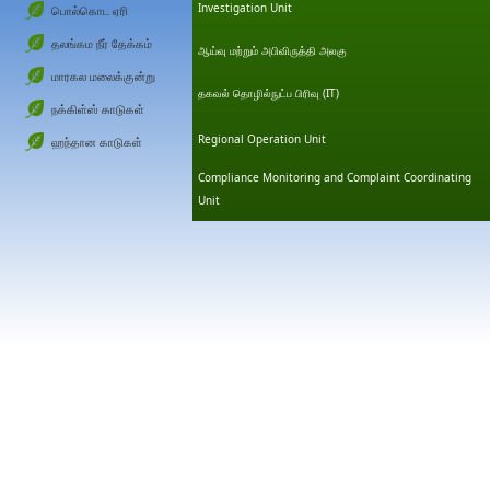
Investigation Unit
பொல்கொட ஏரி
தலங்கம நீர் தேக்கம்
ஆய்வு மற்றும் அபிவிருத்தி அலகு
மாரகல மலைக்குன்று
தகவல் தொழில்நுட்ப பிரிவு (IT)
நக்கிள்ஸ் காடுகள்
Regional Operation Unit
ஹந்தான காடுகள்
Compliance Monitoring and Complaint Coordinating
Tuesday, 07 January 201
Unit