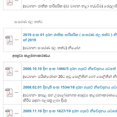
---
(සටහන- ජාතික පාරිසරික (රථ වාහන නළා හැඬවීම) රෙගුලාස
සංසරණ ජල තත්ව
2019 අංක 01 දරන ජාතික පාරිසරික ( සංසරණ ජල තත්ව ) 
---
of 2019
(සටහන: සංසරණ ජල තත්ව) නියෝග
අපද්‍රව්‍ය කළමනාකරණය
2006.10.10 දින අංක 1466/5 දරන ගැසට් නිවේදනය යටත
---
(සටහන- මයික්රෝාන 20ට අඩු පොලිතීන් හෝ පොලිතීන් නිෂ
2008.02.01 දිනැති අංක 1534/18 දරන ගැසට් නිවේදනය ය
---
(සටහන- කසළ සහ උපලේඛනගත අපද්‍රව්‍ය කළමනාකරණයේ ද
කිරීම සඳහා බලපත්‍ර ලබා දීම)
2009.11.10 දින අංක 1627/19 දරන ගැසට් නිවේදනය යට
---