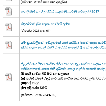
(සටහන- නගර සභා ඝන අපද්‍රව්‍ය)
පොලිතින් හා ප්ලාස්ටික් කළමණාකරණ රෙගුලාසි 2017
ප්ලාස්ටික් ද්‍රව්‍ය හඳුනා ගැනීමේ ප්‍රමිති
(නියෝග 2021 අංක 01)
යම් ක්‍රියාවලියක්, වෙළදාමක් හෝ කර්මාන්තයක් සඳහා පාවිච්ච
කිරීම සඳහා පොලි එතිලීන් ටෙරප් තැලේට් () හෝ පොලි වයිනයිල්
ප්ලාස්ටික් අයිතම භාවිත කිරීම සහ රට තුල භාවිතය සඳහා ව
කර්මාන්තයක් සඳහා එකී අයිතම යොදා ගැනීම තහනම් කරනු
(i) තනි භාවිත බීම බට හා කලතන
(ii) ගුවන් ගමන් වලදී හැර තනි භාවිත ආහාර බහාලුම්, පිඟන්,හැ
(iii)මල් මාලා
(iv) ඉඳි ආප්ප වට්ටි
(සටහන - අංක 2341/30)