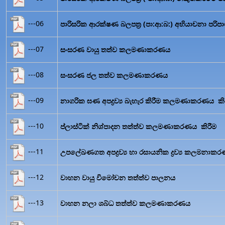
---06
පාරිසරික ආරක්ෂණ බලපත්‍ර (පා:ආ:බ:) අභියාචනා පරිපා
---07
සංසරණ වායු තත්ව කලමණාකරණය
---08
සංසරණ ජල තත්ව කලමණාකරණය
---09
නාගරික ඝණ අපද්‍රව්‍ය බැහැර කිරීම කලමණාකරණය කි
---10
ප්ලාස්ටික් නිශ්පාදන තත්ත්ව කලමණාකරණය කිරීම
---11
උපලේඛණගත අපද්‍රව්‍ය හා රසායනික ද්‍රව්‍ය කලමනාකරණ
---12
වාහන වායු විමෝචන තත්ත්ව පාලනය
---13
වාහන නලා ශබ්ධ තත්ත්ව කලමණාකරණය