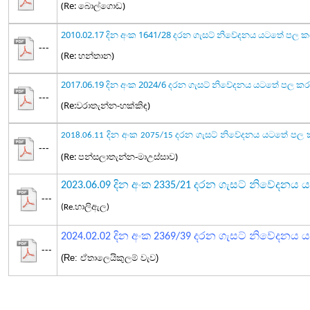
(Re: බොල්ගොඩ)
2010.02.17 දින අංක 1641/28 දරන ගැසට් නිවේදනය යටතේ පල 
---
(Re: හන්තාන)
2017.06.19 දින අංක 2024/6 දරන ගැසට් නිවේදනය යටතේ පල ක
---
(Re:වරාතැන්න-හක්කිඳ)
දින අංක
දරන ගැසට් නිවේදනය යටතේ පල 
2018.06.11
2075/15
---
(Re: පන්සලාතැන්න-මාඋස්සාව)
2023.06.09 දින අංක 2335/21 දරන ගැසට් නිවේදන
---
(Re.හාලිඇල)
දින අංක
දරන ගැසට් නිවේදනය
ය
2024.02.02
2369/39
---
(Re: ඒතාලෙයිකුලම් වැව)