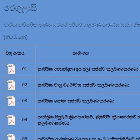
රෙගුලාසි
ජාතික පාරිසරික පණත යටතේ පරිසර කලමණාකරණය සඳහා නිකුත
(නියමයන්)
වගු අංකය
සාරාංශය
---01
කාර්මික අපසන්දන (අප ජල) තත්ත්ව කලමණාකරණය
---02
කාර්මික වායු විමෝචන තත්ත්ව කලමණාකරණය
---03
කාර්මික ඝෝෂා තත්ත්ව කලමණාකරණය
යාන්ත්‍රික පිපුරුම් ක්‍රියාකාරකම්, ඉදිකිරීම් ක්‍ර
---04
කලමණාකරණය
---05
පාරිසරික ආරක්ෂණ බලපත්‍ර ( පා.ආ.බ.) නිකුත්කිරීමේ පර