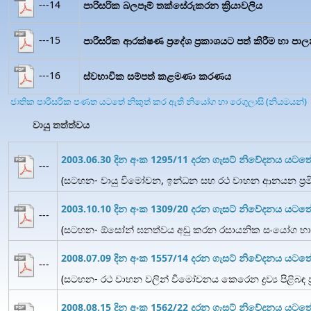
---14
පාරිසරික බලපෑම් තක්සේරුකරන ක්‍රියාවලිය
---15
පාරිසරික ආරක්ෂණ ප්‍රදේශ ප්‍රකාශයට පත් කිරීම හා පා
---16
ස්වභාවික සම්පත් කළමණා කරණය
ජාතික පාරිසරික පණත යටතේ නිකුත් කර ඇති නියෝග හා රෙගුලාසි (නියමයන්)
වායු තත්ත්වය
2003.06.30 දින අංක 1295/11 දරන ගැසට් නිවේදනය යටත
---
(සටහන- වායු විමෝචන, ඉන්ධන සහ රථ වාහන ආනයන ප්‍රමිත
2003.10.10 දින අංක 1309/20 දරන ගැසට් නිවේදනය යට
---
(සටහන- ඕසෝන් ඝනත්වය අඩු කරන රසායනික සංයෝග භාව
2008.07.09 දින අංක 1557/14 දරන ගැසට් නිවේදනය යට
---
(සටහන- රථ වාහන වලින් විමෝචනය කෙරෙන ද්‍රව්‍ය පිළිබඳ ප්
2008.08.15 දින අංක 1562/22 දරන ගැසට් නිවේදනය යටත