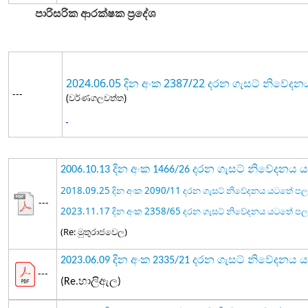
පාරිසරික ආරක්ෂක ප්‍රදේශ
2024.06.05 දින අංක 2387/22 දරන ගැසට් නිවේ
---
(වර්ණගලවත්ත)
2006.10.13 දින අංක 1466/26 දරන ගැසට් නිවේදන
2018.09.25 දින අංක 2090/11 දරන ගැසට් නිවේදනය යටතේ 
---
2023.11.17 දින අංක 2358/65 දරන ගැසට් නිවේදනය යටතේ 
(Re: මුතුරාජවෙල)
2023.06.09 දින අංක 2335/21 දරන ගැසට් නිවේදන
---
(Re.හාලිඇල)