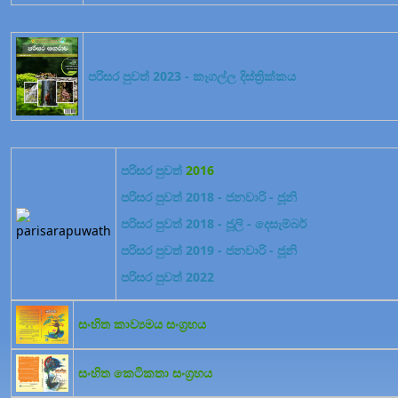
පරිසර පුවත් 2023 - කෑගල්ල දිස්ත්‍රික්කය
පරිසර පුවත්
2016
පරිසර පුවත් 2018 - ජනවාරි - ජූනි
පරිසර පුවත් 2018 - ජූලි - දෙසැම්බර්
පරිසර පුවත් 2019 - ජනවාරි - ජූනි
පරිසර පුවත් 2022
සංහිත කාව්‍යමය සංග්‍රහය
සංහිත කෙටිකතා සංග්‍රහය