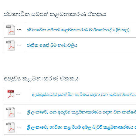
ස්වාභාවික සම්පත් කළමනාකරණ ඒකකය
---
ස්වාභාවික සම්පත් කළමනාකරණ මාර්ගෝපදේශ (සිංහල)
---
ජාතික තෙත් බිම් නාමාවලිය
අපද්‍රව්‍ය කළමනාකරණ ඒකකය
---
ඇස්බැස්ටෝස් සුරක්ෂිත භාවිතය සඳහා වන මාර්ගෝපදේශ
---
ශ්‍රී ලංකාවේ, ඝන අපද්‍රව්‍ය කළමනාකරණය සඳහා වන තාක්
---
ශ්‍රී ලංකාවේ, භාවිතා කළ ඊයම් අම්ල බැටරි කළමනාකරණ