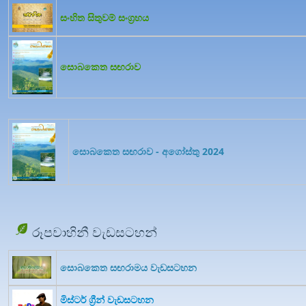
සංහිත සිතුවම් සංග්‍රහය
සොබකෙත සඟරාව
සොබකෙත සඟරාව - අගෝස්තු 2024
රූපවාහිනී වැඩසටහන්
සොබකෙත සඟරාමය වැඩසටහන
මිස්ටර් ග්‍රීන් වැඩසටහන