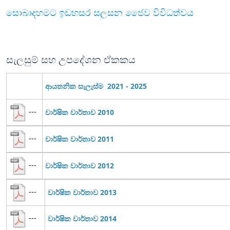
සොබාදහමට ඉඩහසර සලසන ජෛව විවිධත්වය
සැලසුම් සහ උපදේශන ඒකකය
ආයතනික සැලැස්ම 2021 - 2025
---
වාර්ෂික වාර්තාව 2010
---
වාර්ෂික වාර්තාව 2011
---
වාර්ෂික වාර්තාව 2012
---
වාර්ෂික වාර්තාව 2013
---
වාර්ෂික වාර්තාව 2014