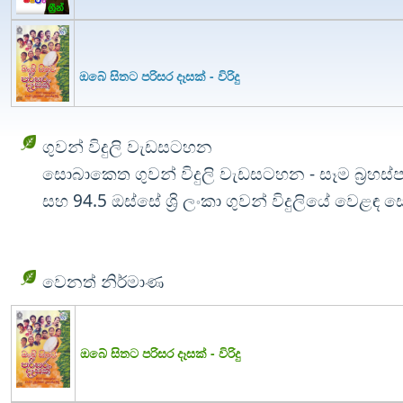
ඔබේ සිතට පරිසර දෑසක් - විරිදු
ගුවන් විදුලි වැඩසටහන
සොබාකෙත ගුවන් විදුලි වැඩසටහන - සෑම බ්‍රහස්ප
සහ 94.5 ඔස්සේ ශ්‍රි ලංකා ගුවන් විදුලියේ වෙළඳ 
වෙනත් නිර්මාණ
ඔබේ සිතට පරිසර දෑසක් - විරිදු