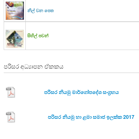
නිල් වන පෙත
සිහිල් පවන්
පරිසර අධ්‍යාපන ඒකකය
පරිසර නියමු මාර්ගෝපදේශ සංග්‍රහය
පරිසර නියමු හා ළමා සමාජ ඉලක්ක 2017