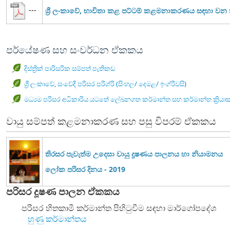
---
ශ්‍රී ලංකාවේ, භාවිතා කළ පට්ටම් කළමනාකරණය සඳහා ව
පර්යේෂණ සහ සංවර්ධන ඒකකය
දිස්ත්‍රික් පාරිසරික සම්පත් පැතිකඩ
ශ්‍රී ලංකාවේ, සංවේදී පරිසර පරිශ්රි (සිංහල/ දෙමළ/ ඉංග්රීවසි)
මධ්‍යම පරිසර අධිකාරිය යටතේ ලේඛනගත කර්මාන්ත සහ කර්මාන්ත ක්‍රියා
වායු සම්පත් කළමනාකරණ සහ පසු විපරම් ඒකකය
තිරසර පැවැත්ම උදෙසා වායු දූෂණය පාලනය හා නියාමනය
ලෝක පරිසර දිනය - 2019
පරිසර දූෂණ පාලන ඒකකය
පරිසර හිතකාමී කර්මාන්ත පිහිටුවීම සඳහා මාර්ගෝපදේශ
හුණු කර්මාන්තය