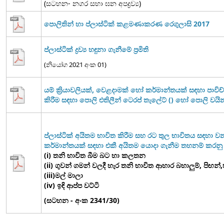
(සටහන- නගර සභා ඝන අපද්‍රව්‍ය)
පොලිතින් හා ප්ලාස්ටික් කළමණාකරණ රෙගුලාසි 2017
ප්ලාස්ටික් ද්‍රව්‍ය හඳුනා ගැනීමේ ප්‍රමිති
(නියෝග 2021 අංක 01)
යම් ක්‍රියාවලියක්, වෙළදාමක් හෝ කර්මාන්තයක් සඳහා පාවිච්ච
කිරීම සඳහා පොලි එතිලීන් ටෙරප් තැලේට් () හෝ පොලි වයිනයිල්
ප්ලාස්ටික් අයිතම භාවිත කිරීම සහ රට තුල භාවිතය සඳහා ව
කර්මාන්තයක් සඳහා එකී අයිතම යොදා ගැනීම තහනම් කරනු
(i) තනි භාවිත බීම බට හා කලතන
(ii) ගුවන් ගමන් වලදී හැර තනි භාවිත ආහාර බහාලුම්, පිඟන්,හැ
(iii)මල් මාලා
(iv) ඉඳි ආප්ප වට්ටි
(සටහන - අංක 2341/30)