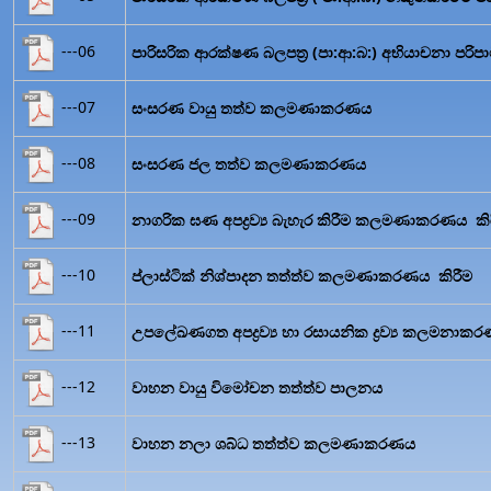
---06
පාරිසරික ආරක්ෂණ බලපත්‍ර (පා:ආ:බ:) අභියාචනා පරිපා
---07
සංසරණ වායු තත්ව කලමණාකරණය
---08
සංසරණ ජල තත්ව කලමණාකරණය
---09
නාගරික ඝණ අපද්‍රව්‍ය බැහැර කිරීම කලමණාකරණය කි
---10
ප්ලාස්ටික් නිශ්පාදන තත්ත්ව කලමණාකරණය කිරීම
---11
උපලේඛණගත අපද්‍රව්‍ය හා රසායනික ද්‍රව්‍ය කලමනාකරණ
---12
වාහන වායු විමෝචන තත්ත්ව පාලනය
---13
වාහන නලා ශබ්ධ තත්ත්ව කලමණාකරණය