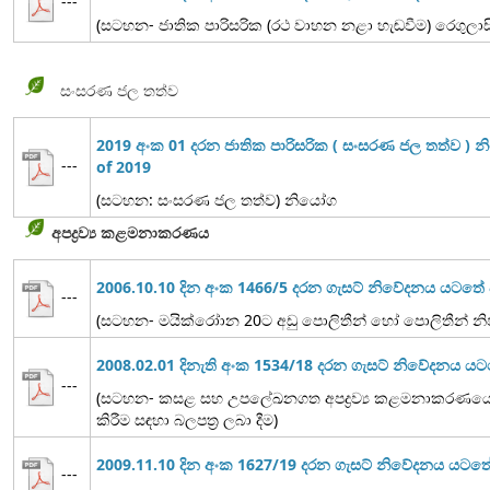
---
(සටහන- ජාතික පාරිසරික (රථ වාහන නළා හැඬවීම) රෙගුලාස
සංසරණ ජල තත්ව
2019 අංක 01 දරන ජාතික පාරිසරික ( සංසරණ ජල තත්ව ) 
---
of 2019
(සටහන: සංසරණ ජල තත්ව) නියෝග
අපද්‍රව්‍ය කළමනාකරණය
2006.10.10 දින අංක 1466/5 දරන ගැසට් නිවේදනය යටත
---
(සටහන- මයික්රෝාන 20ට අඩු පොලිතීන් හෝ පොලිතීන් නිෂ
2008.02.01 දිනැති අංක 1534/18 දරන ගැසට් නිවේදනය ය
---
(සටහන- කසළ සහ උපලේඛනගත අපද්‍රව්‍ය කළමනාකරණයේ ද
කිරීම සඳහා බලපත්‍ර ලබා දීම)
2009.11.10 දින අංක 1627/19 දරන ගැසට් නිවේදනය යට
---