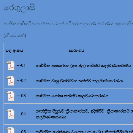
රෙගුලාසි
ජාතික පාරිසරික පණත යටතේ පරිසර කලමණාකරණය සඳහා නිකුත
(නියමයන්)
වගු අංකය
සාරාංශය
---01
කාර්මික අපසන්දන (අප ජල) තත්ත්ව කලමණාකරණය
---02
කාර්මික වායු විමෝචන තත්ත්ව කලමණාකරණය
---03
කාර්මික ඝෝෂා තත්ත්ව කලමණාකරණය
යාන්ත්‍රික පිපුරුම් ක්‍රියාකාරකම්, ඉදිකිරීම් ක්‍ර
---04
කලමණාකරණය
---05
පාරිසරික ආරක්ෂණ බලපත්‍ර ( පා.ආ.බ.) නිකුත්කිරීමේ පර