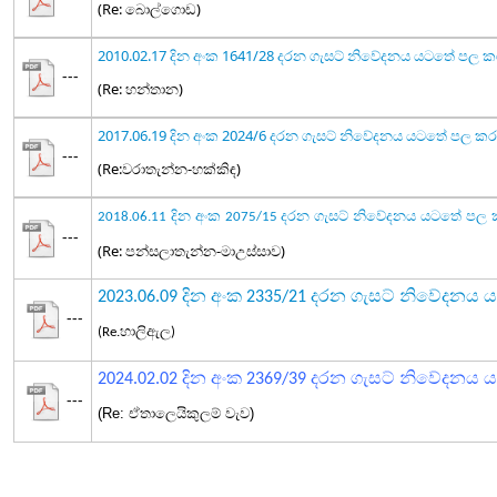
(Re: බොල්ගොඩ)
2010.02.17 දින අංක 1641/28 දරන ගැසට් නිවේදනය යටතේ පල 
---
(Re: හන්තාන)
2017.06.19 දින අංක 2024/6 දරන ගැසට් නිවේදනය යටතේ පල ක
---
(Re:වරාතැන්න-හක්කිඳ)
දින අංක
දරන ගැසට් නිවේදනය යටතේ පල 
2018.06.11
2075/15
---
(Re: පන්සලාතැන්න-මාඋස්සාව)
2023.06.09 දින අංක 2335/21 දරන ගැසට් නිවේදන
---
(Re.හාලිඇල)
දින අංක
දරන ගැසට් නිවේදනය
ය
2024.02.02
2369/39
---
(Re: ඒතාලෙයිකුලම් වැව)