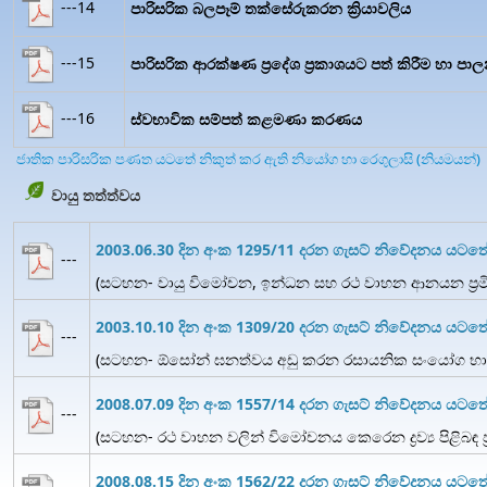
---14
පාරිසරික බලපෑම් තක්සේරුකරන ක්‍රියාවලිය
---15
පාරිසරික ආරක්ෂණ ප්‍රදේශ ප්‍රකාශයට පත් කිරීම හා පා
---16
ස්වභාවික සම්පත් කළමණා කරණය
ජාතික පාරිසරික පණත යටතේ නිකුත් කර ඇති නියෝග හා රෙගුලාසි (නියමයන්)
වායු තත්ත්වය
2003.06.30 දින අංක 1295/11 දරන ගැසට් නිවේදනය යටත
---
(සටහන- වායු විමෝචන, ඉන්ධන සහ රථ වාහන ආනයන ප්‍රමිත
2003.10.10 දින අංක 1309/20 දරන ගැසට් නිවේදනය යට
---
(සටහන- ඕසෝන් ඝනත්වය අඩු කරන රසායනික සංයෝග භාව
2008.07.09 දින අංක 1557/14 දරන ගැසට් නිවේදනය යට
---
(සටහන- රථ වාහන වලින් විමෝචනය කෙරෙන ද්‍රව්‍ය පිළිබඳ ප්
2008.08.15 දින අංක 1562/22 දරන ගැසට් නිවේදනය යටත