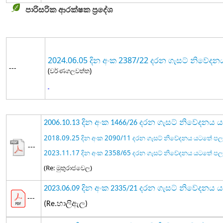
පාරිසරික ආරක්ෂක ප්‍රදේශ
2024.06.05 දින අංක 2387/22 දරන ගැසට් නිවේ
---
(වර්ණගලවත්ත)
2006.10.13 දින අංක 1466/26 දරන ගැසට් නිවේදන
2018.09.25 දින අංක 2090/11 දරන ගැසට් නිවේදනය යටතේ 
---
2023.11.17 දින අංක 2358/65 දරන ගැසට් නිවේදනය යටතේ 
(Re: මුතුරාජවෙල)
2023.06.09 දින අංක 2335/21 දරන ගැසට් නිවේදන
---
(Re.හාලිඇල)