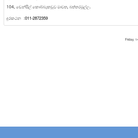
104, ඩෙන්සිල් කොබ්බෑකඩුව මාවත, බත්තරමුල්ල.
දුරකථන
:011-2872359
Friday, 