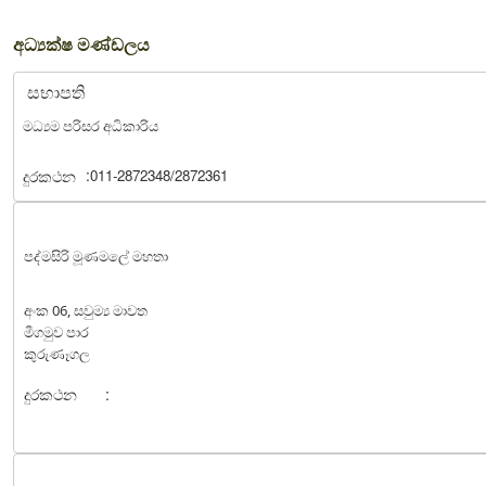
අධ්‍යක්ෂ මණ්ඩලය
සභාපති
මධ්‍යම පරිසර අධිකාරිය
:
දුරකථන
011-2872348/2872361
පද්මසිරි මූණමලේ මහතා
අංක 06, සවුම්‍ය මාවත
මීගමුව පාර
කුරුණෑගල
දුරකථන
: