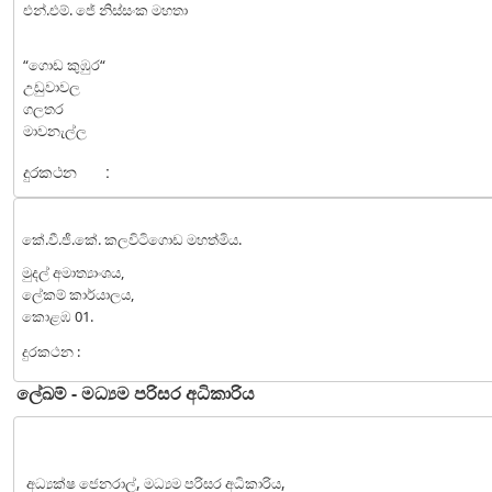
එන්.එම්. ජේ නිස්සංක මහතා
“ගොඩ කුඹුර“
උඩුවාවල
ගලතර
මාවනැල්ල
දුරකථන
:
කේ.වී.ජී.කේ. කලවිටිගොඩ මහත්මිය.
මුදල් අමාත්‍යාංශය,
ලේකම් කාර්යාලය,
කොළඹ 01.
දුරකථන :
ලේඛම් - මධ්‍යම පරිසර අධිකාරිය
අධ්‍යක්ෂ ජෙනරාල්, මධ්‍යම පරිසර අධිකාරිය,