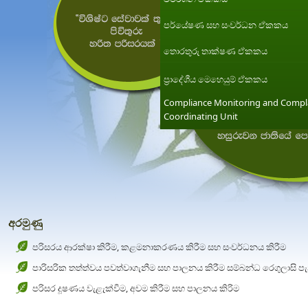
පර්යේෂණ සහ සංවර්ධන ඒකකය
තොරතුරු තාක්ෂණ ඒකකය
ප්‍රාදේශීය මෙහෙයුම් ඒකකය
Compliance Monitoring and Compl
Coordinating Unit
අරමුණු
පරිසරය ආරක්ෂා කිරීම, කළමනාකරණය කිරීම සහ සංවර්ධනය කිරීම
පාරිසරික තත්ත්වය පවත්වාගැනීම සහ පාලනය කිරීම සම්බන්ධ රෙගුලාසි ප
පරිසර දූෂණය වැළැක්වීම, අවම කිරීම සහ පාලනය කිරිම