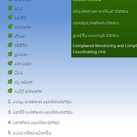
ඉඩම්
පර්යේෂණ සහ සංවර්ධන ඒකකය
වනජීවී
තොරතුරු තාක්ෂණ ඒකකය
කර්මාන්ත
ප්‍රාදේශීය මෙහෙයුම් ඒකකය
නිවාස
ඉදිකිරීම්
Compliance Monitoring and Compl
Coordinating Unit
ප්‍රවාහන
මහා මාර්ග
ධීවර
ජල සම්පත්
වැවිලි කර්මාන්ත
වෙරළ සංරක්ෂණ දෙපාර්තමේන්තුව
වනජීවී සංරක්ෂණ දෙපාර්තමේන්තුව
වනාන්තර දෙපාර්තමේන්තුව
මධ්‍යම පරිසර අධිකාරිය