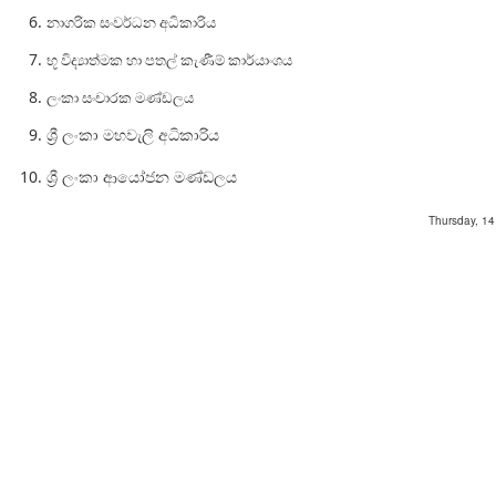
නාගරික සංවර්ධන අධිකාරිය
භූ විද්‍යාත්මක හා පතල් කැණීම් කාර්යාංශය
ලංකා සංචාරක මණ්ඩලය
ශ්‍රී ලංකා මහවැලි අධිකාරිය
ශ්‍රී ලංකා ආයෝජන මණ්ඩලය
Thursday, 1