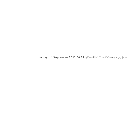
Thursday, 14 September 2023 06:28 අවසන් වර ට යාවත්කාල කළ දිනය