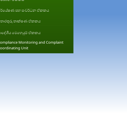
ර්යේෂණ සහ සංවර්ධන ඒකකය
ොරතුරු තාක්ෂණ ඒකකය
්‍රාදේශීය මෙහෙයුම් ඒකකය
ompliance Monitoring and Complaint
oordinating Unit