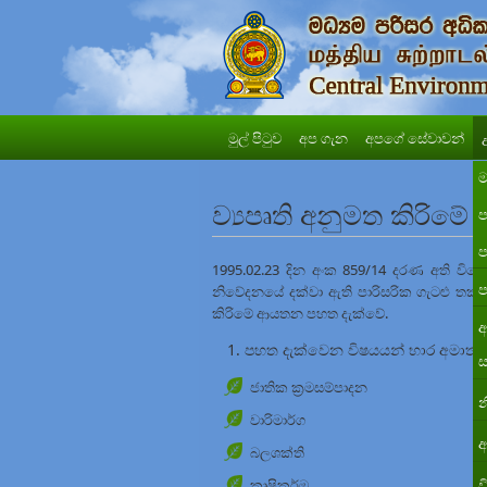
මුල් පිටුව
අප ගැන
අපගේ සේවාවන්
ම
ව්‍යපෘති අනුමත කිරිම
ප
ප
1995.02.23 දින අංක 859/14 දරණ අති විශ
ප
නිවේදනයේ දක්වා ඇති පාරිසරික ගැටළු තක්ස
කිරිමේ ආයතන පහත දැක්වේ.
අ
පහත දැක්වෙන විෂයයන් භාර අමාත්‍යා
ස
ජාතික ක්‍රමසම්පාදන
න
වාරිමාර්ග
අ
බලශක්ති
කෘෂිකර්ම
ව