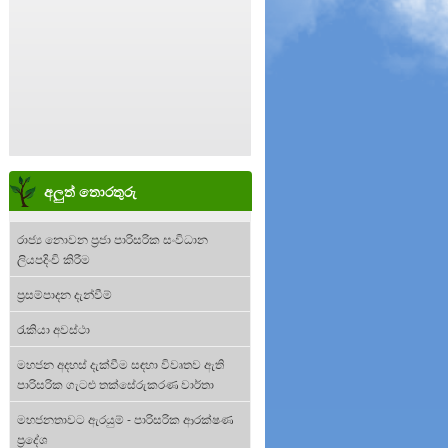
අලුත් තොරතුරු
රාජ්‍ය නොවන ප්‍රජා පාරිසරික සංවිධාන
ලියපදිංචි කිරීම
ප්‍රසම්පාදන දැන්වීම්
රැකියා අවස්ථා
මහජන අදහස් දැක්වීම සඳහා විවෘතව ඇති
පාරිසරික ගැටළු තක්සේරුකරණ වාර්තා
මහජනතාවට ඇරයුම් - පාරිසරික ආරක්ෂණ
ප්‍රදේශ