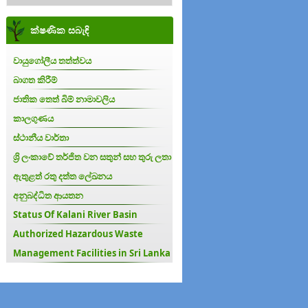
ක්ෂණික සබැඳි
වායුගෝලීය තත්ත්වය
බාගත කිරීම්
ජාතික තෙත් බිම් නාමාවලිය
කාලගුණය
ස්ථානීය වාර්තා
ශ්‍රි ලංකාවේ තර්ජිත වන සතුන් සහ තුරු ලතා
ඇතුළත් රතු දත්ත ලේඛනය
අනුබද්ධිත ආයතන
Status Of Kalani River Basin
Authorized Hazardous Waste
Management Facilities in Sri Lanka