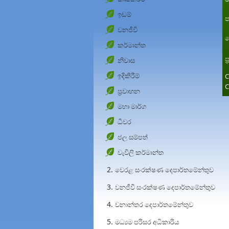
ඉඩම්
ප
වනජීවී
ත
කර්මාන්ත
ප
නිවාස
ඉදිකිරීම්
C
C
ප්‍රවාහන
මහා මාර්ග
ධීවර
ජල සම්පත්
වැවිලි කර්මාන්ත
වෙරළ සංරක්ෂණ දෙපාර්තමේන්තුව
වනජීවී සංරක්ෂණ දෙපාර්තමේන්තුව
වනාන්තර දෙපාර්තමේන්තුව
මධ්‍යම පරිසර අධිකාරිය