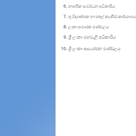
නාගරික සංවර්ධන අධිකාරිය
භූ විද්‍යාත්මක හා පතල් කැණීම් කාර්යාංශය
ලංකා සංචාරක මණ්ඩලය
ශ්‍රී ලංකා මහවැලි අධිකාරිය
ශ්‍රී ලංකා ආයෝජන මණ්ඩලය