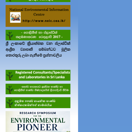
ශ්‍රී ලංකාවේ ක්‍රියාත්මක වන ප්ලාස්ටික්
ආශ්‍රිත ව්‍යාපෘති සම්බන්ධව මූලික
තොරතුරු ලබා ගැනීමේ ප්‍රශ්නාවලිය