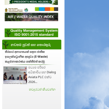
නවතම පුවත් සහ තොරතුරු
තිරසාර අනාගතයක් සඳහා ජාතික
ඉලෙක්ට්‍රොනික අපද්‍රව්‍ය (E-Waste)
කළමනාකරණය ශක්තිමත් කරමු
මධ්‍යම පරිසර
අධිකාරිය සහ Dialog
Axiata PLC එක්ව
2026...
තවදුරටත් කියවන්න