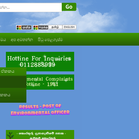
මය
අප අමතන්න
පිටු පෙළගැස්ම
රණ ඒකකය
 ඒකකය