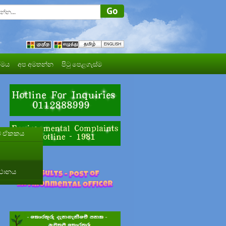
මය
අප අමතන්න
පිටු පෙළගැස්ම
ීම් ඒකකය
ස්ථානය