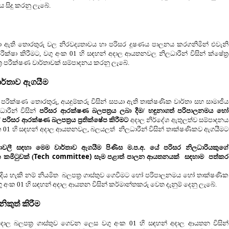
ය සිදු කරනු ලැබේ.
ා ඇති තොරතුරු වල නිරවද්‍යතාවය හා පරිසර දූෂණය පාලනය කරගනිමින් එවැනි
ීක්ෂා කිරීමට,
වගු අංක 01 හි සඳහන් අදාල ආයතනවල
නිලධාරීන් විසින් ක්ෂේත්‍ර
්‍ර පරීක්ෂණ වාර්තාවක් සම්පාදනය කරනු ලැබේ.
ාර්තාව ඇගයීම
ර පරීක්ෂණ තොරතුරු, අයදුම්කරු විසින් සපයා ඇති තාක්ෂණික වාර්තා සහ සාමාජීය
රීන් විසින්
පරිසර ආරක්ෂණ බලපත්‍රය ලබා දීම/ හඳුනාගත් පරිපාලනමය හෝ
පරිසර ආරක්ෂණ බලපත්‍රය ප්‍රතික්ෂේප කිරීමට
අදාල නිර්දේශ ඇතුලත්ව සම්පාදනය
ක 01 හි සඳහන් අදාල ආයතනවල,
බලයලත්
නිලධාරීන් විසින් තාක්ෂණිකව ඇගයීමට
ියාවලී සඳහා මෙම වාර්තාව ඇගයීම පිණිස ම.ප.අ. යේ පරිසර නිලධාරියකුගේ
Tech committee)
මිටුවක් (
සෑම පළාත් පාලන ආයතනයක්
සඳහාම
පත්කර
ිය හැකි නම් නියමිත
බලපත්‍ර ගාස්තුව ගෙවීමට හෝ පරිපාලනමය හෝ තාක්ෂණික
ු අංක 01 හි සඳහන් අදාල ආයතන විසින්
කර්මාන්තකරු වෙත දැනුම් දෙනු ලැබේ.
ිකුත් කිරීම
 අදාල බලපත්‍ර ගාස්තුව ගෙවන ලෙස
වගු අංක 01 හි සඳහන් අදාල ආයතන විසින්