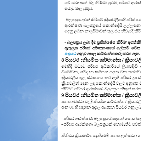
යම් වෙනසක් සිදු කිරීමට ප්‍රථම, පරිසර ආරක්
යොමු කල යුතුය.
-බලපත්‍රය අළුත් කිරීමේ ක්‍රියාවලියේදී පරීක්
ආරක්ෂණ බලපත්‍රයේ කොන්දේසි උල්ලංඝනය
දෙනු ලබන කාලසීමාවන් තුල එය නිවැරදි කිරී
- බලපත්‍රය ලබා දීම ප්‍රතික්ෂේප කිරීම/ අළුත
ඇතුලත පරිසර අමාත්‍යාංශයේ ලේකම් වෙත
පත්‍රයට
අනුව අදාල කර්මාන්තකරු වෙත ඇත.
8
පියවර :
නියමිත කර්මාන්ත / ක්‍රියා
මෙහිදී මධ්‍යම පරිසර අධිකාරියේ ලියාපදි
විමෝචන, ශබ්ද හා කම්පන සඳහා වන තත්ත්ව 
ක්‍රියාවලීය තුල ස්ථාපනය කර ඇති පරිසර දූෂ
ක්‍රියාවලීන් දෙන ලද කොන්දේසි වලට අනුගත ව
කිරීමට පරිසර ආරක්ෂණ බලපත්‍රය නිකුත් කර
9
පියවර :
නියමිත කර්මාන්ත / ක්‍රිය
පහත අවස්ථා වලදී නියමිත කර්මාන්ත / ක්‍රිය
අංක 01 හි සඳහන් අදාල ආයතන
පියවර ගනු ලබ
- පරිසර ආරක්ෂණ බලපත්‍රයේ සඳහන් කොන්ද
- පරිසර ආරක්ෂණ බලපත්‍රයක් නොමැතිව පවත
නීතිමය ක්‍රියාමාර්ග ගැනීමේදී
පහත දැක්වෙන නඩ