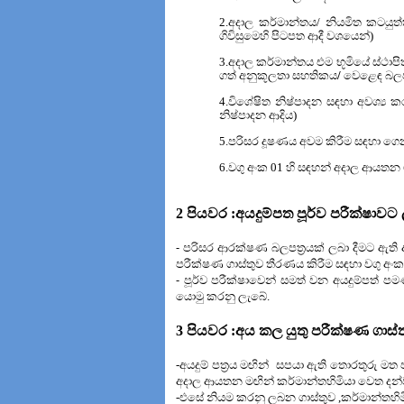
2.
අදාල කර්මාන්තය/ නියමිත කටයු
ගිවිසුමෙහි පිටපත ආදී වශයෙන්)
3.අදාල කර්මාන්තය එම භූමියේ ස්ථ
ගත් අනුකූලතා සහතිකය
/
වෙළෙඳ බලපත
4.විශේෂිත නිෂ්පාදන සඳහා අවශ්‍ය 
නිෂ්පාදන ආදිය)
5.
පරිසර දූෂණය අවම කිරීම සඳහා ගෙන ඇ
6.වගු අංක 01 හි සඳහන් අදාල ආයතන
2
පියවර :අයදුම්පත පූර්ව පරීක්ෂාවට 
-
පරිසර ආරක්ෂණ බලපත්‍රයක් ලබා දීමට ඇති අ
පරීක්ෂණ ගාස්තුව තීරණය කිරීම සඳහා වගු අංක
-
පූර්ව පරීක්ෂාවෙන් සමත් වන අයදුම්පත් ප
යොමු කරනු ලැබේ.
3
පියවර :අය කල යුතු පරීක්ෂණ ගාස්
-අයදුම් පත්‍රය මඟින්
සපයා ඇති තොරතුරු මත ප
අදාල ආයතන
මඟින් කර්මාන්තහිමියා වෙත දන
-එසේ නියම කරනු ලබන ගාස්තුව ,කර්මාන්තහිමි