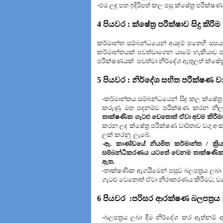
-එම ලදු පත ඉදිරිපත් කල පසු ක්ෂේත්‍ර පරීක්ෂණ
4
පියවර : ක්ෂේත්‍ර පරීක්ෂාව සිදු කිරීම
කර්මාන්ත සම්බන්ධයෙන් අයදුම් පතෙහි සපය
කර්මාන්තයක් පවත්වාගෙන යාමේ හැකියාව පර
පරීක්ෂණයක්
පවත්වා නිර්දේශ ඇතුලත් ක්ෂේත
5
පියවර : නිර්දේශ සහිත පරීක්ෂණ ව
-කර්මාන්තය සම්බන්ධයෙන් සිදු කල ක්ෂේත්‍
කරුණු මත පදනම්ව පරීක්ෂණ කරන නිලධා
තාක්ෂණික ගැටළු වෙතොත් ඒවා අවම කිරීම/ 
කරන ලද ක්ෂේත්‍ර පරීක්ෂණ වාර්තාව
වගු අං
ලක් කරනු
ලැබේ.
-ඈ. කාණ්ඩයේ නියමිත කර්මාන්ත / ක්‍ර
සම්බන්ධීකරණය යටතේ වෙනම තාක්ෂණික ක
ඇත.
-තාක්ෂණික ඇගයීමෙන් පසුව බලපත්‍රය ලබා ද
ගැටළු වෙතොත් ඒවා නිරාකරණය කිරීමට,
වග
6
පියවර
:
පරිසර ආරක්ෂණ බලපත්‍රය න
-බලපත්‍රය ලබා දීම නිර්දේශ කර ඇත්නම්