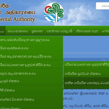
මාධ්‍ය අවකාශය
ප්‍රකාශන
පනත් සහ රෙගුලාසි
නිතර අසන පැන
ෆෝර
අංශ
ානව සම්පත්,පරිපාලන සහ මුදල් අංශය
රිසර ආරක්ෂණ අංශය
රිසර කළමනාකරණ සහ ඇගැයීම් අංශය
ත්මක කිරීම
පරිසර අධ්‍යාපන සහ දැනුවත් කිර
රිසර අධ්‍යාපන සහ දැනුවත් කිරීම් අංශය
වේදය ක්‍රියාත්මක කිරීම
පද්‍රව්‍ය කළමනාකරණ අංශය
පාරිසරික ප්‍රවර්ධන ඒකකය
ක
56
සහ
2000
අංක
53
යන පනත් වලින් සංශෝධනය වූ
1980
අංක
47
දරන ජාතික
ැලසුම් ඒකකය
ජාතික පාරිසරික තොරතුරු මධ්‍ය
මය මෙවලමකි. පරිසර ආරක්ෂණ බලපත්‍රයක් ලබා ගත යුතු කර්මාන්ත/ ක්‍රියාකාරකම්
විභවයේ ප්‍රමාණය අඩු වන පරාසය අනුව
අ, ආ ,ඇ සහ ඈ වශයෙන් ලේඛන
හතරකට
ීති ඒකකය
ති ගැසට් පත්‍රය
මගින් ප්‍රකාශයට පත් කර ඇත. කර්මාන්ත/ ක්‍රියාකාරකම්
33
ක් අ.
ඇ. ලේඛනයෙහිද, 39 ක් ඈ. ලේඛණයෙහිද අන්තර්ගත වේ.
භ්‍යන්තර විගණන ඒකකය
පරිසර ආරක්ෂණ බලපත්‍ර නිකුත් කිරීම, ඒ සම්බන්ධ පසු විපරම් කිරීම
,
අළුත් කිරීම,
ිමර්ශන ඒකකය