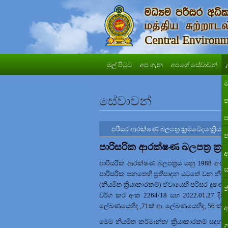
මුල් පිටුව
අප ගැන
අපගේ සේවාවන්
ම
සේවාවන්
ප
ප
පරිසර ආරක්ෂණ බලපත්‍ර ක්‍රමවේදය ක්‍රියා
ප
පාරිසරික ආරක්ෂණ බලපත්‍ර ක්‍රම
අ
පාරිසරික ආරක්ෂණ බලපත්‍රය යනු
1988
අං
ස
පාරිසරික පනතෙහි
ප්‍රතිපාදන යටතේ වන නීති
(නියමිත ක්‍රියාකාරකම්)
ඒවායෙහි පරිසර දූෂණ 
න
.
.
වර්ග කර
අංක
2264/18
සහ
2022
01
27
දිනැ
ලේඛණයෙහිද ,71ක් ආ. ලේඛණයෙහිද, 56 ක් 
අ
මෙම නියමිත කර්මාන්ත/ ක්‍රියාකාරකම් සඳහා 
ව