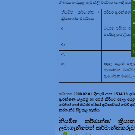
නීතිමය කටයුතු
,
පැමිණිලි විමර්ශනය ආදී සියළු
ප
නියමිත කර්මාන්ත /
පරිසර ආරක්ෂණ බල
ක්‍රියාකාරකම් වර්ගය
ත
අ
මධ්‍යම පරිසර අධ
ප
මණ්ඩලයේ ලියාපදිං
ආ
C
C
ඇ
ඈ
අදාල පළාත් ප
ආයෝජන මණ්ඩලයේ ල
ආයෝජන මණ්ඩල
සටහන:
2008.02.01
දිනැති අංක
1534/18
දර
ආරක්ෂණ බලපත්‍ර හා අළුත් කිරීමට අදාල අයදු
වෙතින් හෝ මධ්‍යම පරිසර අධිකාරියේ වෙබ් අ
කරගැනීම සිදු කළ හැකිය.
නියමිත කර්මාන්ත/ ක්‍රිය
ලබාගැනීමෙන් කර්මාන්තකරුවන්