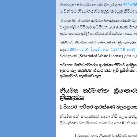
නිශ්පාදන නිපදවීම හා එම දිනැති අංක
2034/36
බැවින් එම නියෝගයන්ට අනුව කටයුතු කිරීමද න
-එමෙන්ම, නියමිත කර්මාන්ත/ක්‍රියාකාරකම් 
2019.06.05 දිනැ
වායුගෝලීය පිපිරුම් අධිපීඩන
අවට ගොඩනැගිලි හා ඒවායේ ජීවත්වන අයට අවම 
"කිසියම් නියමිත කර්මාන්තයකින්/ ක්‍රියා
සඳහා
2008.02.01 දිනැති, අංක 1534/18 දරණ ග
බලපත්‍රයක් (Scheduled Waste License) ලබා ග
සටහන: බාහිර පරිසරය ආරක්ෂා කිරීමේ අරමු
දැනට බල පවත්වන ඒවාට වඩා දැඩි ප්‍රමිති 
අධිකාරියට හැකියාව ඇත.
නියමිත කර්මාන්ත/ ක්‍රියාක
ක්‍රියාදාමය
1
පියවර :පරිසර ආරක්ෂණ බලපත්‍රයක් ස
නියමිත එක් කටයුත්තක් සඳහා නිසි ලෙස සම
ලිපිලේඛන වල පිටපත්
සමග වගු අංක 01 හි සඳ
1.ව්‍යාපාර නාම ලියාපදිංචි කිරීමේ සහ