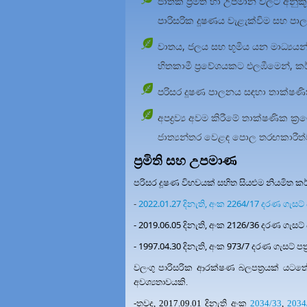
ජාතික ප්‍රමිති හා උපමාන වලට අනුකූ
පාරිසරික දූෂණය වැළැක්විම සහ පාල
වාතය, ජලය සහ භූමිය යන මාධ්‍යයන්ට 
හිතකාමී ප්‍රවේශයකට එලඹීමෙන්, කර
පරිසර දූෂණ පාලනය සඳහා තාක්ෂණි
අපද්‍රව්‍ය අවම කිරීමේ තාක්ෂණික ක්
ජාත්‍යන්තර වෙළඳ පොල තරඟකාරීත්ව
ප්‍රමිති සහ උපමාණ
පරිසර දූෂණ විභවයක් සහිත සියළුම නියමිත කර
-
2022.01.27 දිනැති, අංක 2264/17 දරණ ගැසට් ප
-
2019.06.05 දිනැති, අංක 2126/36 දරණ ගැසට් ප
-
1997.04.30 දිනැති, අංක 973/7 දරණ ගැසට් පත්
වලංගු පාරිසරික ආරක්ෂණ බලපත්‍රයක් යටතේ
අවශ්‍යතාවයකි.
-තවද, 2017.09.01 දිනැති අංක
2034/33
,
2034