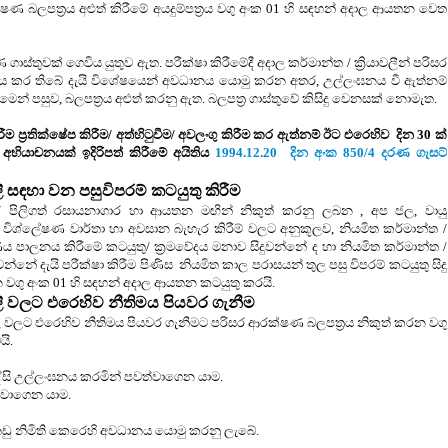
ෂණ බලපත්‍රය අළුත් කිරීමේ අයදුම්පත්‍රය
වගු අංක 01 හි සඳහන් අදාල ආයතන
වෙත
ෂණ ගාස්තුවක් ගෙවිය යුතුව ඇත. පරීක්ෂා කිරීමේදී අදාල කර්මාන්ත / ක්‍රියාවලීන් පරිසර
 කර තිබේ දැයි විශේෂයෙන් අවධානය යොමු කරන අතර, උල්ලංඝනය වී ඇත්නම්
මෙන් පසුව, බලපත්‍රය අළුත් කරනු ඇත. බලපත්‍ර ගාස්තුවේ කිසිදු වෙනසක් නොමැත.
්කිරීම ප්‍රතික්ෂේප කිරීම/ අත්හිටුවීම/ අවලංගු කිරීම කර ඇත්නම් ඊට එරෙහිව
දින 30 ක්
අභියාචනයක් ඉදිරිපත් කිරීමේ අයිතිය
1994.12.20 දින අංක 850/4 දරණ ගැසට්
වලී සඳහා වන පසුවිපරම් කටයුතු කිරීම
ංචි / පිලිගත් රසායනාගාර හා ආයතන මඟින් නිකුත් කරනු ලබන , අප ජල, වායු
විශ්ලේෂණ වාර්තා හා අවසාන බැහැර කිරීම් වලට අනුකූලව, නියමිත කර්මාන්ත /
ණය පාලනය කිරීමේ කටයුතු/ ක්‍රමවේදය මනාව සිදුවන්නේ ද හා නියමිත කර්මාන්ත /
න්නේ දැයි පරීක්ෂා කිරීම පිණිස
නියමිත කාල පරාසයන් තුල පසු විපරම් කටයුතු සිදු
න
වගු අංක 01 හි සඳහන් අදාල ආයතන
කටයුතු කරයි.
ාවලී වලට එරෙහිව නීතිමය පියවර ගැනීම
ාවලී වලට එරෙහිව නීතිමය පියවර ගැනීමට පරිසර ආරක්ෂණ බලපත්‍රය නිකුත් කරන
වගු
යි.
ේසි
උල්ලංඝනය
කරමින් පවත්වාගෙන යාම.
්වාගෙන යාම.
ු නිමිති කෙරෙහි අවධානය යොමු කරනු ලැබේ.