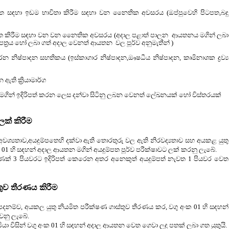
ත්ත සඳහා ඉඩම භාවිතා කිරීම සඳහා වන නෛතික අවසරය (ඔප්පුවෙහි
පිටපත
,
බදු
ාපිත කිරීම සඳහා වන වන නෛතික අවසරය (අදාල පළාත් පාලන
ආයතනය මගින් ලබා
්‍රය හෝ ලබා ගත් අදාල වෙනත් ආයතන වල පූර්ව අනුමැතීන් )
කරන නිෂ්පාදන සහතිකය (ඉස්කාගාර නිෂ්පාදන
,
ඖෂධීය නිෂ්පාදන
, කෘමිනාශක ද්‍රව්‍ය
ති ක්‍රියාමාර්ග
 මගින් ඉදිරිපත් කරන ලෙස දන්වා සිටිනු ලබන වෙනත් ලේඛනයක් හෝ විස්තරයක්
ලක් කිරීම
වශ්‍යතාව
,
අයදුම්පතෙහි දක්වා ඇති තොරතුරු වල ඇති නිරවද්‍යතාව සහ අයකළ යුතු
 01 හි සඳහන් අදාල ආයතන මගින් අයදුම්පත පූර්ව පරීක්ෂාවට ලක් කරනු ලැබේ.
මණක්
3
පියවරට ඉදිරිපත් කෙරෙන අතර අනෙකුත් අයදුම්පත් නැවත
1
පියවර වෙත
තුව තීරණය කිරීම
දනම්ව, අයකල යුතු නියමිත පරීක්ෂණ ගාස්තුව තීරණය කර,
වගු අංක 01 හි සඳහන්
්වනු ලැබේ.
යා විසින්
වගු අංක 01 හි සඳහන් අදාල ආයතන
වෙත ගෙවා ලදු පතක් ලබා ගත යුතුයි.