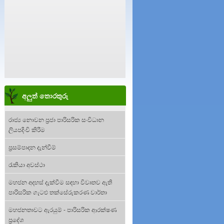
අලුත් තොරතුරු
රාජ්‍ය නොවන ප්‍රජා පාරිසරික සංවිධාන
ලියපදිංචි කිරීම
ප්‍රසම්පාදන දැන්වීම්
රැකියා අවස්ථා
මහජන අදහස් දැක්වීම සඳහා විවෘතව ඇති
පාරිසරික ගැටළු තක්සේරුකරණ වාර්තා
මහජනතාවට ඇරයුම් - පාරිසරික ආරක්ෂණ
ප්‍රදේශ