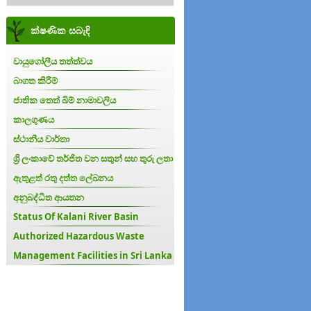
ක්ෂණික සබැඳි
වායුගෝලීය තත්ත්වය
බාගත කිරීම්
ජාතික තෙත් බිම් නාමාවලිය
කාලගුණය
ස්ථානීය වාර්තා
ශ්‍රි ලංකාවේ තර්ජිත වන සතුන් සහ තුරු ලතා
ඇතුළත් රතු දත්ත ලේඛනය
අනුබද්ධිත ආයතන
Status Of Kalani River Basin
Authorized Hazardous Waste
Management Facilities in Sri Lanka