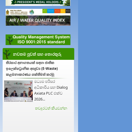
නවතම පුවත් සහ තොරතුරු
තිරසාර අනාගතයක් සඳහා ජාතික
ඉලෙක්ට්‍රොනික අපද්‍රව්‍ය (E-Waste)
කළමනාකරණය ශක්තිමත් කරමු
මධ්‍යම පරිසර
අධිකාරිය සහ Dialog
Axiata PLC එක්ව
2026...
තවදුරටත් කියවන්න