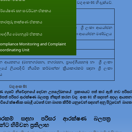
 කටයුතු සිදු කරන අදාල ආයතන පිලිබඳ තොරතුරු වගු අංක 01 හි දැක්වේ.
ර්යේෂණ සහ සංවර්ධන ඒකකය
පත්‍ර නිකුත් කරන අදාල ආයතන
ොරතුරු තාක්ෂණ ඒකකය
ිකාරියෙහි අදාල
ප්‍රාදේශීය
/
දිස්ත්‍රික් කාර්යාල
හා
ශ්‍රී ලංකා ආයෝජන
්‍රාදේශීය මෙහෙයුම් ඒකකය
චි නියමිත කර්මාන්ත/ ක්‍රියාකාරකම් සඳහා ශ්‍රී ලංකා ආයෝජන මණ්ඩලය
-
එම -
ompliance Monitoring and Complaint
oordinating Unit
-
එම
-
ාලන ආයතනය (මහනගරසභා
,
නගරසභා
,
ප්‍රාදේශීයසභා) හා
ශ්‍රී ලංකා
ියාපදිංචි නියමිත කර්මාන්ත/ ක්‍රියාකාරකම් සඳහා ශ්‍රී ලංකා
ය
0
වගු අංක
1
ණ ගැසට් නිවේදනයේ දෙවන උපලේඛනයේ
ප්‍රකාශයට පත් කර ඇති නව පරිසර
ම්පත්
පරිසර
ආරක්ෂණ බලපත්‍ර නිකුත් කරන වගු
අංක 01 හි සදහන් අදාල ආයතන
ඩවියේ ක්ෂණික සබැඳි යටතේ වන බාගත කිරීම් යනුවෙන් සඳහන් අනු පිටුවෙන්
බාගත
ාකාරකම්
සඳහා
පරිසර ආරක්ෂණ බලපත්‍ර
ට හිමිවන ප්‍රතිලාභ