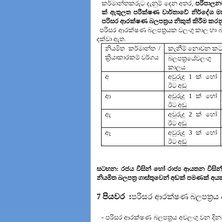
කර්මාන්තකරුට දැනුම් දෙන අතර,
පරිපාලනම
ක් ඇතුලත පරීක්ෂණ වාර්තාවේ නිර්දේශ ම
පරිසර ආරක්ෂණ බලපත්‍රය නිකුත් කිරීම කර
පරිසර ආරක්ෂණ බලපත්‍රයක වලංගු කාල හා බලපත
දක්වා ඇත.
නියමිත කර්මාන්ත /
කැනීම් නොවන කටය
ක්‍රියාකාරකම් වර්ගය
බලපත්‍රයේවලංගු
කාලය
අ
අවුරුදු 1 ක් හෝ
ඊට අඩු
ආ
අවුරුදු 1 ක් හෝ
ඊට අඩු
ඇ
අවුරුදු 2 ක් හෝ
ඊට අඩු
ඈ
අවුරුදු 3 ක් හෝ
ඊට අඩු
වගු අං
සටහන:
රජය විසින් හෝ රාජ්‍ය ආයතන විස
නියමිත බලපත්‍ර ගාස්තුවෙන් අඩක් පමණක් අය
7
පියවර
:
පරිසර ආරක්ෂණ බලපත්‍රය අ
- පරිසර ආරක්ෂණ බලපත්‍රය අවලංගු වන දිනට