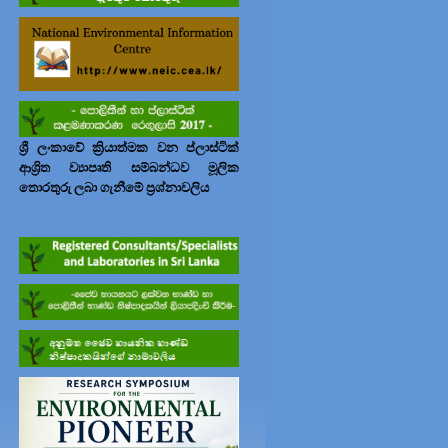
ශ්‍රී ලංකාවේ ක්‍රියාත්මක වන ප්ලාස්ටික්
ආශ්‍රිත ව්‍යාපෘති සම්බන්ධව මූලික
තොරතුරු ලබා ගැනීමේ ප්‍රශ්නාවලිය