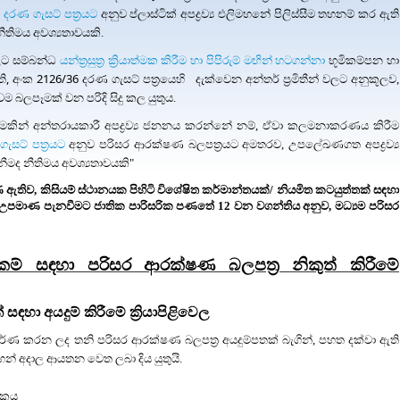
 දරණ ගැසට් පත්‍රයට
අනුව ප්ලාස්ටික් අපද්‍රව්‍ය එලිමහනේ පිලිස්සීම තහනම් කර ඇති
ීතිමය අවශ්‍යතාවයකි.
වලට සම්බන්ධ
යන්ත්‍රසුත්‍ර ක්‍රියාත්මක කිරීම හා පිපිරුම් මඟින් හටගන්නා
භූමිකම්පන හා
ති, අංක 2126/36 දරණ ගැසට් පත්‍රයෙහි
දැක්වෙන අන්තර් ප්‍රමිතීන් වලට අනුකූලව,
බලපෑමක් වන පරිදි සිදු කල යුතුය.
කාරකමකින් අන්තරායකාරී අපද්‍රව්‍ය ජනනය කරන්නේ නම්, ඒවා කලමනාකරණය කිරීම
ැසට්‍ පත්‍රයට
අනුව පරිසර ආරක්ෂණ බලපත්‍රයට අමතරව, උපලේඛණගත අපද්‍රව්‍ය
ැනීමද නීතිමය අවශ්‍යතාවයකි"
ණ ඇතිව
, කිසි
යම් ස්ථානයක පිහිටි විශේෂිත කර්මාන්තයක්/ නියමිත කටයුත්තක් සඳහා
සහ උපමාණ පැනවීමට ජාතික පාරිසරික
පණතේ 12 වන වගන්තිය අනුව, මධ්‍යම පරිසර
ාරකම් සඳහා පරිසර ආරක්ෂණ බලපත්‍ර නිකුත් කිරීමේ
ඳහා අයදුම් කිරීමේ ක්‍රියාපිළිවෙල
්පූර්ණ කරන ලද තනි
පරිසර ආරක්ෂණ බලපත්‍ර අයදුම්පතක්
බැගින්, පහත දක්වා ඇති
හන් අදාල ආයතන වෙත ලබා දිය යුතුයි.
තිකය