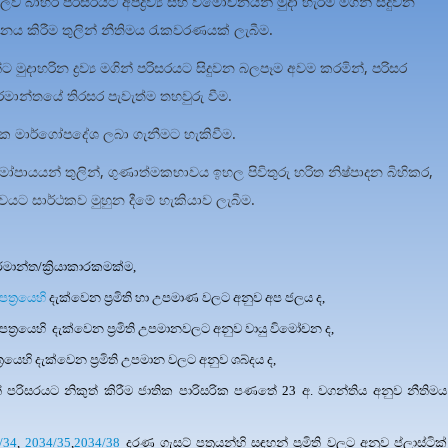
ලව බාහිර පරිසරයට අපද්‍රව්‍ය සහ විමෝචනයන් මුදා හැරීම මගින් සිදුවන
නය කිරීම තුලින් නීතිමය රැකවරණයක් ලැබීම.
මුදාහරින ද්‍රව්‍ය මගින් පරිසරයට සිදුවන බලපෑම අවම කරමින්, පරිසර
්මාන්තයේ තිරසර පැවැත්ම තහවුරු වීම.
ක මාර්ගෝපදේශ ලබා ගැනීමට හැකිවීම.
‍රමෝපායයන් තුලින්, ගුණාත්මකභාවය ඉහල පිවිතුරු හරිත නිෂ්පාදන බිහිකර,
යට සාර්ථකව මුහුන දීමේ හැකියාව ලැබීම.
්මාන්ත/ක්‍රියාකාරකමක්ම,
ත්‍රයෙහි
දැක්වෙන ප්‍රමිති හා උපමාණ වලට අනුව අප ජලය ද,
ත්‍රයෙහි
දැක්වෙන ප්‍රමිති උපමානවලට අනුව වායු විමෝචන ද,
‍රයෙහි
දැක්වෙන ප්‍රමිති උපමාන වලට අනුව ශබ්දය ද,
 පරිසරයට නිකුත් කිරීම ජාතික පාරිසරික පණතේ 23 අ. වගන්තිය අනුව නීතිමය
/34
,
2034/35
,
2034/38
දරණ ගැසට් පත්‍රයන්හි සඳහන් ප්‍රමිති වලට අනුව ප්ලාස්ටික්