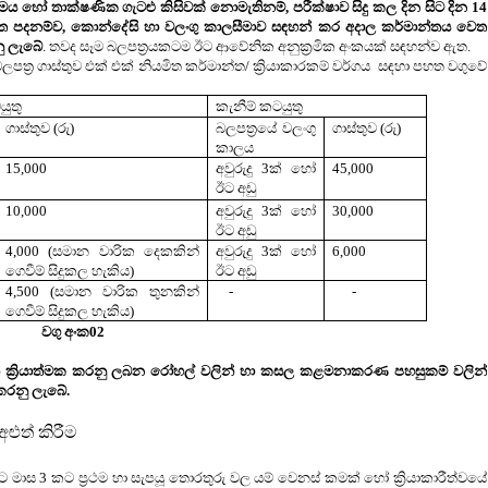
ය හෝ තාක්ෂණික ගැටළු කිසිවක් නොමැතිනම්, පරීක්ෂාව සිදු කල දින සිට දින 14
ත පදනම්ව, කොන්දේසි හා වලංගු කාලසීමාව
සඳහන් කර අදාල කර්මාන්තය වෙත
නු ලැබේ
. තවද සෑම බලපත්‍රයකටම ඊට ආවේනික අනුක්‍රමික අංකයක් සඳහන්ව ඇත.
්‍ර ගාස්තුව එක් එක් නියමිත කර්මාන්ත/ ක්‍රියාකාරකම් වර්ගය
සඳහා පහත වගුවේ
ුතු
කැනීම් කටයුතු
ගාස්තුව (රු)
බලපත්‍රයේ වලංගු
ගාස්තුව (රු)
කාලය
15,000
අවුරුදු 3ක් හෝ
45,000
ඊට අඩු
10,000
අවුරුදු 3ක් හෝ
30,000
ඊට අඩු
4,000 (සමාන වාරික දෙකකින්
අවුරුදු 3ක් හෝ
6,000
ගෙවීම් සිදුකල හැකිය)
ඊට අඩු
4,500 (සමාන වාරික තුනකින්
-
-
ගෙවීම් සිදුකල හැකිය)
ක02
ින් ක්‍රියාත්මක කරනු ලබන රෝහල් වලින් හා කසල කළමනාකරණ
පහසුකම් වලින්
කරනු ලැබේ.
ළුත් කිරීම
 මාස 3 කට ප්‍රථම හා සැපයූ තොරතුරු වල යම් වෙනස් කමක් හෝ ක්‍රියාකාරීත්වයේ