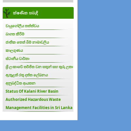
ක්ෂණික සබැඳි
වායුගෝලීය තත්ත්වය
බාගත කිරීම්
ජාතික තෙත් බිම් නාමාවලිය
කාලගුණය
ස්ථානීය වාර්තා
ශ්‍රි ලංකාවේ තර්ජිත වන සතුන් සහ තුරු ලතා
ඇතුළත් රතු දත්ත ලේඛනය
අනුබද්ධිත ආයතන
Status Of Kalani River Basin
Authorized Hazardous Waste
Management Facilities in Sri Lanka