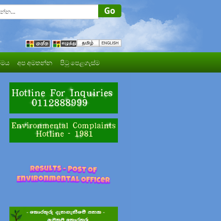
මය
අප අමතන්න
පිටු පෙළගැස්ම