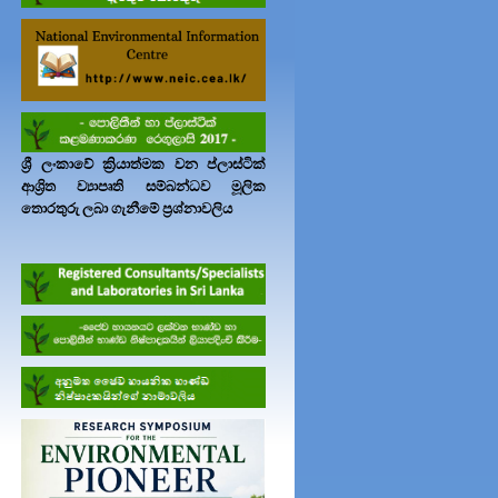
1-4440280
2359
ශ්‍රී ලංකාවේ ක්‍රියාත්මක වන ප්ලාස්ටික්
 ඒකකය
72608
ආශ්‍රිත ව්‍යාපෘති සම්බන්ධව මූලික
.lk
තොරතුරු ලබා ගැනීමේ ප්‍රශ්නාවලිය
විපරම්
1-8163354