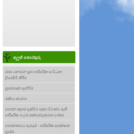
අලුත් තොරතුරු
රාජ්‍ය නොවන ප්‍රජා පාරිසරික සංවිධාන
ලියපදිංචි කිරීම
ප්‍රසම්පාදන දැන්වීම්
රැකියා අවස්ථා
මහජන අදහස් දැක්වීම සඳහා විවෘතව ඇති
පාරිසරික ගැටළු තක්සේරුකරණ වාර්තා
මහජනතාවට ඇරයුම් - පාරිසරික ආරක්ෂණ
ප්‍රදේශ