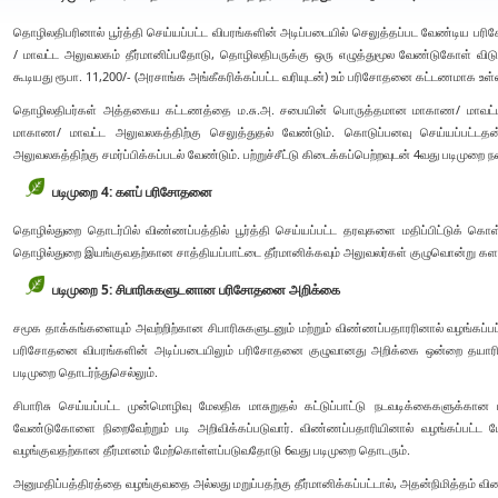
தொழிலதிபரினால் பூர்த்தி செய்யப்பட்ட விபரங்களின் அடிப்படையில் செலுத்தப்பட வேண்டி
/ மாவட்ட அலுவலகம் தீர்மானிப்பதோடு, தொழிலதிபருக்கு ஒரு எழுத்துமூல வேண்டுகோள் விடுக்
கூடியது ரூபா. 11,200/- (அரசாங்க அங்கீகரிக்கப்பட்ட வரியுடன்) உம் பரிசோதனை கட்டணமாக உள்
தொழிலதிபர்கள் அத்தகைய கட்டணத்தை ம.சு.அ. சபையின் பொருத்தமான மாகாண/ மாவட்
மாகாண/ மாவட்ட அலுவலகத்திற்கு செலுத்துதல் வேண்டும். கொடுப்பனவு செய்யப்பட்டதன்
அலுவலகத்திற்கு சமர்ப்பிக்கப்படல் வேண்டும். பற்றுச்சீட்டு கிடைக்கப்பெற்றவுடன் 4வது படிமுறை ந
படிமுறை 4: களப் பரிசோதனை
தொழில்துறை தொடர்பில் விண்ணப்பத்தில் பூர்த்தி செய்யப்பட்ட தரவுகளை மதிப்பிட்டுக் கொள்
தொழில்துறை இயங்குவதற்கான சாத்தியப்பாட்டை தீர்மானிக்கவும் அலுவலர்கள் குழுவொன்று 
படிமுறை 5: சிபாரிசுகளுடனான பரிசோதனை அறிக்கை
சமூக தாக்கங்களையும் அவற்றிற்கான சிபாரிசுகளுடனும் மற்றும் விண்ணப்பதாரரினால் வழங்கப்
பரிசோதனை விபரங்களின் அடிப்படையிலும் பரிசோதனை குழுவானது அறிக்கை ஒன்றை தயாரிக்க
படிமுறை தொடர்ந்துசெல்லும்.
சிபாரிசு செய்யப்பட்ட முன்மொழிவு மேலதிக மாசுறுதல் கட்டுப்பாட்டு நடவடிக்கைகளு
வேண்டுகோளை நிறைவேற்றும் படி அறிவிக்கப்படுவார். விண்ணப்பதாரியினால் வழங்கப்பட்ட மேலத
வழங்குவதற்கான தீர்மானம் மேற்கொள்ளப்படுவதோடு 6வது படிமுறை தொடரும்.
அனுமதிப்பத்திரத்தை வழங்குவதை அல்லது மறுப்பதற்கு தீர்மானிக்கப்பட்டால், அதன்நிமித்தம் விண