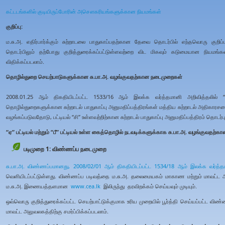
கட்டடங்களில் குடியிருப்போரின் அசௌகரியங்களுக்கான நியமங்கள்
குறிப்பு:
ம.சு.அ. எதிர்பார்க்கும் சுற்றாடலை பாதுகாப்பதற்கான தேவை தொடர்பில் எந்தவொரு குற
தொடர்பிலும் தற்போது குறித்துரைக்கப்பட்டுள்ளவற்றை விட மிகவும் கடுமையான நியமங்க
விதிக்கப்படலாம்.
தொழில்துறை செயற்பாடுகளுக்கான சு.பா.அ. வழங்குவதற்கான நடைமுறைகள்
2008.01.25 ஆம் திகதியிடப்பட்ட 1533/16 ஆம் இலக்க வர்த்தமானி அறிவித்தலில் “ஏ” 
தொழில்துறைகளுக்கான சுற்றாடல் பாதுகாப்பு அனுமதிப்பத்திரங்கள் மத்திய சுற்றாடல் அதி
வழங்கப்படுவதோடு, பட்டியல் “சி” உள்ளவற்றிற்கான சுற்றாடல் பாதுகாப்பு அனுமதிப்பத்திரம் தொ
“ஏ” பட்டியல் மற்றும் “பீ” பட்டியல் உள்ள கைத்தொழில் நடவடிக்களுக்காக சு.பா.அ. வழங்குவதற்
படிமுறை 1: விண்ணப்ப நடைமுறை
சு.பா.அ. விண்ணப்பமானது,
2008/02/01 ஆம் திகதியிடப்பட்ட 1534/18 ஆம் இலக்க வர்த்த
வெளியிடப்பட்டுள்ளது. விண்ணப்ப படிவத்தை ம.சு.அ. தலைமையகம் மாகாண மற்றும் மாவட்ட அ
ம.சு.அ. இணையத்தளமான
www.cea.lk
இலிருந்து தரவிறக்கம் செய்யவும் முடியும்.
ஒவ்வொரு குறித்துரைக்கப்பட்ட செயற்பாட்டுக்குமாக உரிய முறையில் பூர்த்தி செய்யப்பட்ட 
மாவட்ட அலுவலகத்திற்கு சமர்ப்பிக்கப்படலாம்.