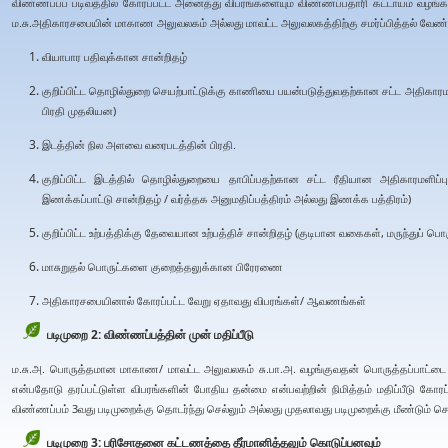
விண்ணப்பப் படிவத்தில் கோரப்பட்ட அனைத்து விபரங்களையும் விண்ணப்பதாரி கட்டாயம் வழங்
ம.சு.அதிகாரசபையின் மாகாண அலுவலகம் அல்லது மாவட்ட அலுவலகத்திற்கு சமர்ப்பித்தல் வேண்ட
வியாபார பதிவுக்கான சான்றிதழ்
குறிப்பிட்ட தொழில்துறை செயற்பாட்டுக்கு காணியை பயன்படுத்துவதற்கான சட்ட அதிகாரமள
பிரதி முதலியன)
இடத்தின் நில அளவை வரைபடத்தின் பிரதி.
குறிப்பிட்ட இடத்தில் தொழில்துறையை தாபிப்பதற்கான சட்ட ரீதியான அதிகாரமளிப்
இணக்கப்பாட்டு சான்றிதழ் / வர்த்தக அனுமதிப்பத்திரம் அல்லது இணக்க பத்திரம்)
குறிப்பிட்ட உற்பத்திக்கு தேவையான உற்பத்திச் சான்றிதழ் (குடிபான வகைகள், மருந்துப் பொ
மாசுறுதல் பொருட்களை குறைத்தலுக்கான பிரேரணை
அதிகாரசபையினால் கோரப்பட்ட வேறு ஏதாவது விபரங்கள்/ ஆவணங்கள்
படிமுறை 2: விண்ணப்பத்தின் முன் மதிப்பீடு
ம.சு.அ. பொருத்தமான மாகாண/ மாவட்ட அலுவலகம் சு.பா.அ. வழங்குவதன் பொருத்தப்பாட்டை சரி
என்பதோடு தரப்பட்டுள்ள விபரங்களின் போதிய தன்மை என்பவற்றின் நிமித்தம் மதிப்பீடு கோரப்ப
விண்ணப்பம் 3வது படிமுறைக்கு தொடர்ந்து செல்லும் அல்லது முதலாவது படிமுறைக்கு மீண்டும் செல
படிமுறை 3: பரிசோதனை கட்டணத்தை தீர்மானித்தலும் கொடுப்பனவும்