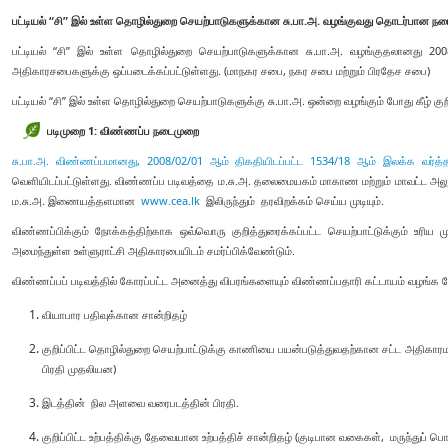
பட்டியல் “சி” இல் உள்ள தொழில்துறை செயற்பாடுகளுக்கான சு.பா.அ. வழங்குவது தொடர்பான ந
பட்டியல் “சி” இல் உள்ள தொழில்துறை செயற்பாடுகளுக்கான சு.பா.அ. வழங்குதலானது 200
அதிகாரசபைகளுக்கு ஒப்படைக்கப்பட்டுள்ளது. (மாநகர சபை, நகர சபை மற்றும் பிரதேச சபை)
பட்டியல் “சி” இல் உள்ள தொழில்துறை செயற்பாடுகளுக்கு சு.பா.அ. ஒன்றை வழங்கும் போது கீழ் கு
படிமுறை 1: விண்ணப்ப நடைமுறை
சு.பா.அ. விண்ணப்பமானது,
2008/02/01 ஆம் திகதியிடப்பட்ட 1534/18 ஆம் இலக்க வர்த்
வெளியிடப்பட்டுள்ளது. விண்ணப்ப படிவத்தை ம.சு.அ. தலைமையகம் மாகாண மற்றும் மாவட்ட அலுவ
ம.சு.அ. இணையத்தளமான
www.cea.lk
இலிருந்தும் தரவிறக்கம் செய்ய முடியும்.
விண்ணப்பிக்கும் நோக்கத்திற்காக ஒவ்வொரு குறித்துரைக்கப்பட்ட செயற்பாட்டுக்கும் உரிய 
அமைந்துள்ள உள்ளுராட்சி அதிகாரபையிடம் சமர்ப்பிக்வேண்டும்.
விண்ணப்பப் படிவத்தில் கோரப்பட்ட அனைத்து விபரங்களையும் விண்ணப்பதாரி கட்டாயம் வழங்க வ
வியாபார பதிவுக்கான சான்றிதழ்
குறிப்பிட்ட தொழில்துறை செயற்பாட்டுக்கு காணியை பயன்படுத்துவதற்கான சட்ட அதிகாரமள
பிரதி முதலியன)
இடத்தின் நில அளவை வரைபடத்தின் பிரதி.
குறிப்பிட்ட உற்பத்திக்கு தேவையான உற்பத்திச் சான்றிதழ் (குடிபான வகைகள், மருந்துப் பொ