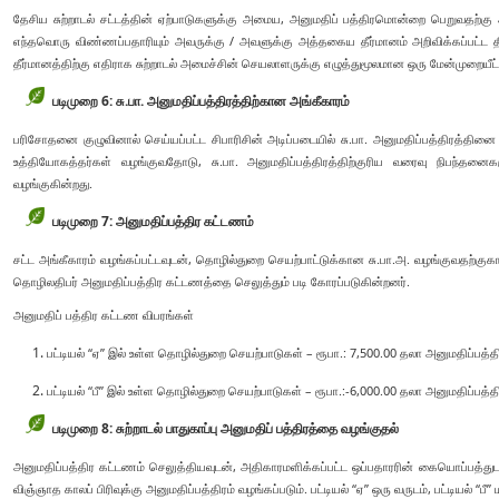
தேசிய சுற்றாடல் சட்டத்தின் ஏற்பாடுகளுக்கு அமைய, அனுமதிப் பத்திரமொன்றை பெறுவதற்கு
எந்தவொரு விண்ணப்பதாரியும் அவருக்கு / அவளுக்கு அத்தகைய தீர்மானம் அறிவிக்கப்பட்ட தி
தீர்மானத்திற்கு எதிராக சுற்றாடல் அமைச்சின் செயலாளருக்கு எழுத்துமூலமான ஒரு மேன்முறையீட
படிமுறை 6: சு.பா. அனுமதிப்பத்திரத்திற்கான அங்கீகாரம்
பரிசோதனை குழுவினால் செய்யப்பட்ட சிபாரிசின் அடிப்படையில் சு.பா. அனுமதிப்பத்திரத்தின
உத்தியோகத்தர்கள் வழங்குவதோடு, சு.பா. அனுமதிப்பத்திரத்திற்குரிய வரைவு நிபந்தனைகள
வழங்குகின்றது.
படிமுறை 7: அனுமதிப்பத்திர கட்டணம்
சட்ட அங்கீகாரம் வழங்கப்பட்டவுடன், தொழில்துறை செயற்பாட்டுக்கான சு.பா.அ. வழங்குவதற்க
தொழிலதிபர் அனுமதிப்பத்திர கட்டணத்தை செலுத்தும் படி கோரப்படுகின்றனர்.
அனுமதிப் பத்திர கட்டண விபரங்கள்
பட்டியல் “ஏ” இல் உள்ள தொழில்துறை செயற்பாடுகள் – ரூபா.: 7,500.00 தலா அனுமதிப்பத்திர
பட்டியல் “பீ” இல் உள்ள தொழில்துறை செயற்பாடுகள் – ரூபா.:-6,000.00 தலா அனுமதிப்பத்தி
படிமுறை 8: சுற்றாடல் பாதுகாப்பு அனுமதிப் பத்திரத்தை வழங்குதல்
அனுமதிப்பத்திர கட்டணம் செலுத்தியவுடன், அதிகாரமளிக்கப்பட்ட ஒப்பதாரரின் கையொப்பத்துடன்
விஞ்ஞாத காலப் பிரிவுக்கு அனுமதிப்பத்திரம் வழங்கப்படும். பட்டியல் “ஏ” ஒரு வருடம், பட்டியல் “பீ” ம