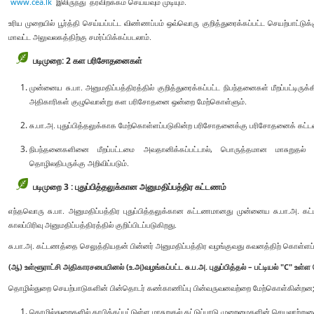
www.cea.lk
இலிருந்து தரவிறக்கம் செய்யவும் முடியும்.
உரிய முறையில் பூர்த்தி செய்யப்பட்ட விண்ணப்பம் ஒவ்வொரு குறித்துரைக்கப்பட்ட செயற்பாட
மாவட்ட அலுவலகத்திற்கு சமர்ப்பிக்கப்படலாம்.
படிமுறை: 2 கள பரிசோதனைகள்
முன்னைய சு.பா. அனுமதிப்பத்திரத்தில் குறித்துரைக்கப்பட்ட நிபந்தனைகள் மீறப்பட்டிர
அதிகாரிகள் குழுவொன்று கள பரிசோதனை ஒன்றை மேற்கொள்ளும்.
சு.பா.அ. புதுப்பித்தலுக்காக மேற்கொள்ளப்படுகின்ற பரிசோதனைக்கு பரிசோதனைக் க
நிபந்தனைகளினை மீறப்பட்டமை அவதானிக்கப்பட்டால், பொருத்தமான மாசுறுதல் கட
தொழிலதிபருக்கு அறிவிப்படும்.
படிமுறை 3 : புதுப்பித்தலுக்கான அனுமதிப்பத்திர கட்டணம்
எந்தவொரு சு.பா. அனுமதிப்பத்திர புதுப்பித்தலுக்கான கட்டணமானது முன்னைய சு.பா.அ. கட்ட
காலப்பிரிவு அனுமதிப்பத்திரத்தில் குறிப்பிடப்படுகிறது.
சு.பா.அ. கட்டணத்தை செலுத்தியதன் பின்னர் அனுமதிப்பத்திர வழங்குவது கவனத்திற் கொள்ளப்ப
(ஆ) உள்ளூராட்சி அதிகாரசபையினல் (உ.அ)வழங்கப்பட்ட சு.ப.அ. புதுப்பித்தல் – பட்டியல் "C" உள்
தொழில்துறை செயற்பாடுகளின் பின்தொடர் கண்காணிப்பு பின்வருவனவற்றை மேற்கொள்கின்றன
தொழில்துறைகளில் தாபிக்கப்பட்டுள்ள மாசுறுதல் கட்டுப்பாடு முறைமைகளின் செயலாற