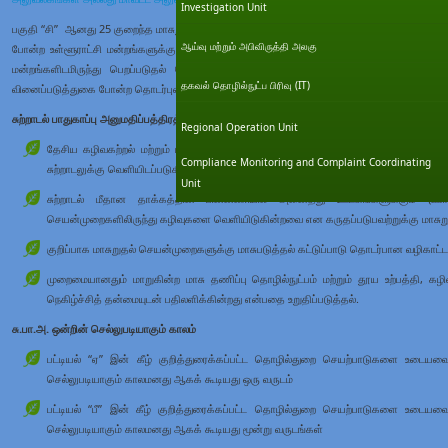
Investigation Unit
பகுதி “சி” ஆனது 25 குறைந்த மாசுறுதல் தொழில்துறை செயற்பாடுகளை உள்ளடக்கி இருப்பத
ஆய்வு மற்றும் அபிவிருத்தி அலகு
போன்ற உள்ளூராட்சி மன்றங்களுக்கு அதிகாரமளிக்கப்பட்டவையாக இருக்கின்றன. பட்டியல் “சி
மன்றங்களிடமிருந்து பெறப்படுதல் வேண்டும். உள்ளூர் அதிகாரசபைகள் சு.பா.அ. வழங்குத
தகவல் தொழில்நுட்ப பிரிவு (IT)
வினைப்படுத்துகை போன்ற தொடர்புடைய பணிகளையும் மேற்கொள்கின்றன.
சுற்றாடல் பாதுகாப்பு அனுமதிப்பத்திரத்தின் (சு.பா.அ.) நோக்கங்கள்
Regional Operation Unit
தேசிய கழிவகற்றல் மற்றும் புகை வெளியேற்றல் தராதரங்களுக்கு இயைந்த வகையில் குற
Compliance Monitoring and Complaint Coordinating
சுற்றாடலுக்கு வெளியிடப்படுகின்ற கழிவுகள் வெளியேற்றங்களை தடுத்தல் அல்லது குறைத்
Unit
சுற்றாடல் மீதான தாக்கத்தின் பின்னணியில் அனைத்து ஊடகங்களுக்கும் (வளி, 
செயன்முறைகளிலிருந்து கழிவுகளை வெளியிடுகின்றவை என கருதப்படுபவற்றுக்கு மாசுறு
குறிப்பாக மாசுறுதல் செயன்முறைகளுக்கு மாசுபடுத்தல் கட்டுப்பாடு தொடர்பான வழிகாட்
முறைமையானதும் மாறுகின்ற மாசு தணிப்பு தொழில்நுட்பம் மற்றும் தூய உற்பத்தி, க
நெகிழ்ச்சித் தன்மையுடன் பதிலளிக்கின்றது என்பதை உறுதிப்படுத்தல்.
சு.பா.அ. ஒன்றின் செல்லுபடியாகும் காலம்
பட்டியல் “ஏ” இன் கீழ் குறித்துரைக்கப்பட்ட தொழில்துறை செயற்பாடுகளை உடையவை –
செல்லுபடியாகும் காலமனது ஆகக் கூடியது ஒரு வருடம்
பட்டியல் “பீ” இன் கீழ் குறித்துரைக்கப்பட்ட தொழில்துறை செயற்பாடுகளை உடையவை 
செல்லுபடியாகும் காலமனது ஆகக் கூடியது மூன்று வருடங்கள்