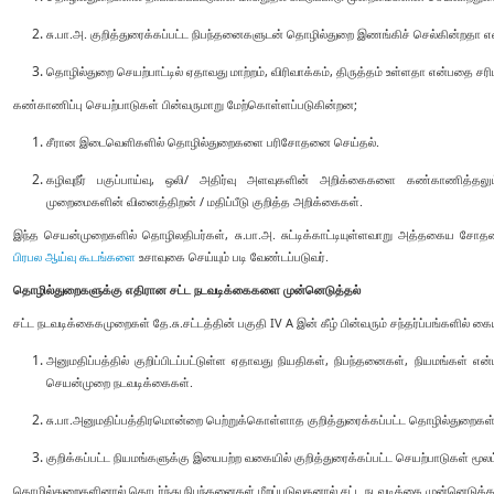
சு.பா.அ. குறித்துரைக்கப்பட்ட நிபந்தனைகளுடன் தொழில்துறை இணங்கிச் செல்கின்றத
தொழில்துறை செயற்பாட்டில் ஏதாவது மாற்றம், விரிவாக்கம், திருத்தம் உள்ளதா என்பதை சரிப
கண்காணிப்பு செயற்பாடுகள் பின்வருமாறு மேற்கொள்ளப்படுகின்றன;
சீரான இடைவெளிகளில் தொழில்துறைகளை பரிசோதனை செய்தல்.
கழிவுநீர் பகுப்பாய்வு, ஒலி/ அதிர்வு அளவுகளின் அறிக்கைகளை கண்காணித்தலும் 
முறைமைகளின் வினைத்திறன் / மதிப்பீடு குறித்த அறிக்கைகள்.
இந்த செயன்முறைகளில் தொழிலதிபர்கள், சு.பா.அ. சுட்டிக்காட்டியுள்ளவாறு அத்தகைய ச
பிரபல ஆய்வு கூடங்களை
உசாவுகை செய்யும் படி வேண்டப்படுவர்.
தொழில்துறைகளுக்கு எதிரான சட்ட நடவடிக்கைகளை முன்னெடுத்தல்
சட்ட நடவடிக்கைகமுறைகள் தே.சு.சட்டத்தின் பகுதி IV A இன் கீழ் பின்வரும் சந்தர்ப்பங்களில் கை
அனுமதிப்பத்தில் குறிப்பிடப்பட்டுள்ள ஏதாவது நியதிகள், நிபந்தனைகள், நியமங்கள் என
செயன்முறை நடவடிக்கைகள்.
சு.பா.அனுமதிப்பத்திரமொன்றை பெற்றுக்கொள்ளாத குறித்துரைக்கப்பட்ட தொழில்துறைகள்
குறிக்கப்பட்ட நியமங்களுக்கு இயைபற்ற வகையில் குறித்துரைக்கப்பட்ட செயற்பாடுகள் மூலம
தொழில்துறைகளினால் தொடர்ந்து நிபந்தனைகள் மீறப்படுவதனால் சட்ட நடவடிக்கை முன்னெடுக்கப