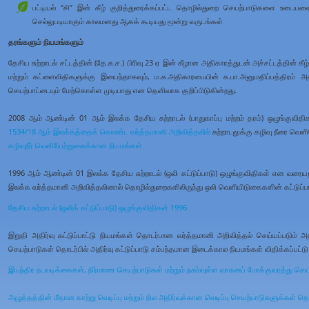
பட்டியல் “சி” இன் கீழ் குறித்துரைக்கப்பட்ட தொழில்துறை செயற்பாடுகளை உடையவை 
செல்லுபடியாகும் காலமனது ஆகக் கூடியது மூன்று வருடங்கள்
தரங்களும் நியமங்களும்
தேசிய சுற்றாடல் சட்டத்தின் (தே.சு.ச.) பிரிவு 23 ஏ இன் கீழான அதிகாரத்துடன் அச்சட்டத்தின்
மற்றும் கட்ளைவிதிகளுக்கு இயைந்தாகவும், ம.சு.அதிகாரபையின் சு.பா.அனுமதிப்பத்திரம் 
செயற்பாட்டையும் மேற்கொள்ள முடியாது என தெளிவாக குறிப்பிடுகின்றது.
2008 ஆம் ஆண்டின் 01 ஆம் இலக்க தேசிய சுற்றாடல் (பாதுகாப்பு மற்றம் தரம்) ஒழுங்குவித
1534/18 ஆம் இலக்கத்தைக் கொண்ட வர்த்தமானி அறிவித்தலில்
சுற்றாடலுக்கு கழிவு நீரை வெ
கழிவுநீர் வெளியேற்றுகைக்கான நியமங்கள்
1996 ஆம் ஆண்டின் 01 இலக்க தேசிய சுற்றாடல் (ஒலி கட்டுப்பாடு) ஒழுங்குவிதிகள் என வரையறு
இலக்க வர்த்தமானி அறிவித்தலினால் தொழில்துறைகளிலிருந்து ஒலி வெளியிடுகைகளின் கட்டுப்ப
தேசிய சுற்றாடல் (ஒலிக் கட்டுப்பாடு) ஒழுங்குவிதிகள் 1996
இறுதி அதிர்வு கட்டுப்பாட்டு நியமங்கள் தொடர்பான வர்த்தமானி அறிவித்தல் செய்யப்படும் அத
செயற்பாடுகள் தொடர்பில் அதிர்வு கட்டுப்பாடு சம்பந்தமான இடைக்கால நியமங்கள் விதிக்கப்பட்ட
இயந்திர நடவடிக்கைகள், நிர்மாண செயற்பாடுகள் மற்றும் நகர்வுள்ள வாகனப் போக்குவரத்து செய
அழுத்தத்தின் மீதான காற்று வெடிப்பு மற்றும் நில அதிர்வுக்கான வெடிப்பு செயற்பாடுகளுக்கள