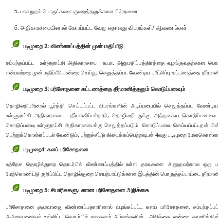
மாசுறுதல் பொருட்களை குறைத்தலுக்கான பிரேரணை
அதிகாரசபையினால் கோரப்பட்ட வேறு ஏதாவது விபரங்கள்/ ஆவணங்கள்
படிமுறை 2: விண்ணப்பத்தின் முன் மதிப்பீடு
சம்பந்தப்பட்ட உள்ளூராட்சி அதிகாரசபை சு.பா. அனுமதிப்பத்திரத்தை வழங்குவதற்கான பொர
என்பவற்றை முன் மதிப்பீடொன்றை செய்து, செலுத்தப்பட வேண்டிய பரீட்சிப்பு கட்டணத்தை தீர்மானி
படிமுறை 3: பரிசோதனை கட்டணத்தை தீர்மானித்தலும் கொடுப்பனவும்
தொழிலதிபரினால் பூர்த்தி செய்யப்பட்ட விபரங்களின் அடிப்படையில் செலுத்தப்பட வே
உள்ளூராட்சி அதிகாரசபை தீர்மானிப்பதோடு, தொழிலதிபருக்கு அத்தகைய கொடுப்பனவை ச
கொடுப்பனவு உள்ளூராட்சி அதிகாரசபைக்கு செலுத்தப்படும். கொடுப்பனவு செய்யப்பட்டதன் பின்னர
பெற்றுக்கொள்ளப்படல் வேண்டும். பற்றுச்சீட்டு கிடைக்கப்பெற்றவுடன் 4வது படிமுறை மேளகொள்ளப்
படிமுறை
4:
களப் பரிசோதனை
உத்தேச தொழில்துறை தொடர்பில் விண்ணப்பத்தில் உள்ள தரவுகளை அனுகுவற்காக ஒர
மேற்கொண்ட்டு குறிப்பிட்ட தொழில்துறை செயற்பாட்டுக்கான இடத்தின் பொருத்தப்பாட்டை தீர்மானி
படிமுறை 5: சிபாரிசுகளுடனான பரிசோதனை அறிக்கை
பரிசோதனை குழுவானது விண்ணப்பதாரரினால் வழங்கப்பட்ட களப் பரிசோதனை, சம்பந்தப்பட
ஆலோசனைகள் உள்ளிட்ட தொடர்பில் சமூகசார் அம்சங்களின் அறிக்கை ஒன்றை தயாரிக்கின்ற