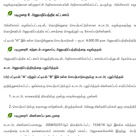
வழங்குவதற்கான உள்ளூராட்சி அதிகாரசபையின் அதிகாரமளிக்கப்பட்ட நபருக்கு அங்கீகாரம் வழங
படிமுறை 8: அனுமதிப்பத்திர கட்டணம்
அங்கீகாரம் வழங்கப்பட்டவுடன், தொழில்துறை செயற்பாட்டுக்கான சு.பா.அ. வழங்குவதற்க
தொழிலதிபர் அனுமதிப்பத்திர கட்டணத்தை செலுத்தும் படி கோரப்படுகின்றனர்.
பட்டியல் “சி” இல் உள்ள தொழில்துறை செயற்பாடுகள் – ரூபா: 4,000.00 தலா அனுமதிப்பத்திரத்திற்
படிமுறை
9:
சுற்றாடல் பாதுகாப்பு அனுமதிப்பத்திரத்தை வழங்குதல்
அனுமதிப்பத்திர கட்டணம் செலுத்தியவுடன், அதிகாரமளிக்கப்பட்ட கையொப்பத்துடன் ஆகக்கூடியத
சு.பா. அனுமதிப்பத்திரத்தை புதுப்பித்தல்
(அ) பட்டியல் "A" மற்றும் பட்டியல் "B" இல் உள்ள செயற்பாடுகளுக்கு சு.பா.அ. புதுப்பித்தல்
குறித்துரைக்கப்பட்ட ஒவ்வொரு செயற்பாட்டுக்கும் சு.பா.அ. புதுப்பித்தல் விண்ணப்பம் சமர்ப்பிக்கப
சு.பா.அ. காலவாதித் திகதிக்கு மூன்று மாதங்களுக்கு முன்னர்
செயற்பாட்டுக்கு ஏதாவது மாற்றங்கள், திருத்தங்கள் அல்லது விஸ்தரிப்புக்கள் ஒரு மாதத்திற
படிமுறை1:
விண்ணப்ப நடைமுறை
சு.பா.அ. விண்ணப்பமானது, 2008/02/01ஆம் திகதியிடப்பட்ட 1534/18 ஆம் இலக்க வர்த்தமா
படிவத்தை ம.சு.அ. தலைமையகம் மாகாண மற்றும் மாவட்ட அலுவலகங்களில் இருந்து பெற