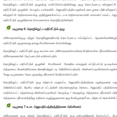
தொழில்நுட்ப மதிப்பீட்டுக் குழுவுக்கு சமர்ப்பிக்கப்படுகின்றது. குழு தொடர்புடைய உள்ளூராட
மதிப்பீட்டுக் குழுவின் பொறுப்பு யாதெனில் அனுமதிப்பத்திர வழங்கல் நடைமுறை பற்றி உள்ள
உள்ளுராட்சி அதிகாரசபைக்கு குறித்துரைக்கப்பட்ட ம.சு.அதிகாரசபையின் மாகாண/ மாவட்ட அலு
மதிப்பீட்டுக் குழுவிற்கான செயலாளராக தொழிற்படுகின்றார்.
படிமுறை 6: தொழில்நுட்ப மதிப்பீட்டுக் குழு
பரிசோதனைக்குழு மற்றும் தொழில்துறையோடு தொடர்புடைய சம்பந்தப்பட்ட ஆவணங்களிலிருந்த
மதிப்பீட்டுக் குழுவானது தனது சிபாரிசுகளை செய்கின்றது.
தொழில்நுட்ப மதிப்பீட்டுக் குழு சுயமாக கள பரிசோதனையொன்றை மேற்கொள்ள தீர்மானிக்கலாம்: 
பரிசோதனையின் அடிப்படையில் எடுக்கப்படும்.
தொழில்நுட்ப மதிப்பீட்டுக் குழுவின் சிபாரிசுகள் மேலதிக மாசுறுதல் கட்டுப்பாட்டு நட
அத்தகைய வேண்டுகோளை நிறைவேற்றும் படி அறிவிக்கப்படுவார். விண்ணப்பதாரியினால் வழங்கப்ப
7வது படிமுறையை தொடருவதற்கு தீர்மானம் மேற்கொள்ளப்படும் .
தொழில்நுட்ப மதிப்பீட்டுக் குழு சுற்றாடல் பாதுகாப்பு அனுமதிப்பத்திரத்தை வழங்குவதை மற
அறிவிக்கப்படும். தேசிய சுற்றாடல் சட்டத்தின் ஏற்பாடுகளுக்கு அமைய, அனுமதிப் பத்திர
பாதிக்கப்பட்ட எந்தவொரு விண்ணப்பதாரியும் அவருக்கு / அவளுக்கு அத்தகைய தீர்மானம் அறிவிக்
அத்தகைய தீர்மானத்திற்கு எதிராக எழுத்துமூலமான ஒரு மேன்முறையீட்டை சுற்றாடல் அமைச்சின்
படிமுறை 7 சு.பா. அனுமதிப்பத்திரத்திற்கான அங்கீகாரம்
பரிசோதனை குழு மற்றும் தொழில்நுட்ப மதிப்பீட்டுக் குழு என்பவற்றினால் செய்யப்பட்ட சிப