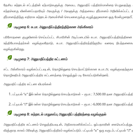
தேசிய சுற்றாடல் சட்டத்தின் ஏற்பாடுகளுக்கு அமைய, அனுமதிப் பத்திரமொன்றை பெறுவதற்கு
எந்தவொரு விண்ணப்பதாரியும் அவருக்கு / அவளுக்கு அத்தகைய தீர்மானம் அறிவிக்கப்பட்ட தி
தீர்மானத்திற்கு எதிராக சுற்றாடல் அமைச்சின் செயலாளருக்கு எழுத்துமூலமான ஒரு மேன்முறையீட
படிமுறை 6: சு.பா. அனுமதிப்பத்திரத்திற்கான அங்கீகாரம்
பரிசோதனை குழுவினால் செய்யப்பட்ட சிபாரிசின் அடிப்படையில் சு.பா. அனுமதிப்பத்திரத்தின
உத்தியோகத்தர்கள் வழங்குவதோடு, சு.பா. அனுமதிப்பத்திரத்திற்குரிய வரைவு நிபந்தனைகள
வழங்குகின்றது.
படிமுறை 7: அனுமதிப்பத்திர கட்டணம்
சட்ட அங்கீகாரம் வழங்கப்பட்டவுடன், தொழில்துறை செயற்பாட்டுக்கான சு.பா.அ. வழங்குவதற்க
தொழிலதிபர் அனுமதிப்பத்திர கட்டணத்தை செலுத்தும் படி கோரப்படுகின்றனர்.
அனுமதிப் பத்திர கட்டண விபரங்கள்
பட்டியல் “ஏ” இல் உள்ள தொழில்துறை செயற்பாடுகள் – ரூபா.: 7,500.00 தலா அனுமதிப்பத்திர
பட்டியல் “பீ” இல் உள்ள தொழில்துறை செயற்பாடுகள் – ரூபா.:-6,000.00 தலா அனுமதிப்பத்தி
படிமுறை 8: சுற்றாடல் பாதுகாப்பு அனுமதிப் பத்திரத்தை வழங்குதல்
அனுமதிப்பத்திர கட்டணம் செலுத்தியவுடன், அதிகாரமளிக்கப்பட்ட ஒப்பதாரரின் கையொப்பத்துடன்
விஞ்ஞாத காலப் பிரிவுக்கு அனுமதிப்பத்திரம் வழங்கப்படும். பட்டியல் “ஏ” ஒரு வருடம், பட்டியல் “பீ” ம