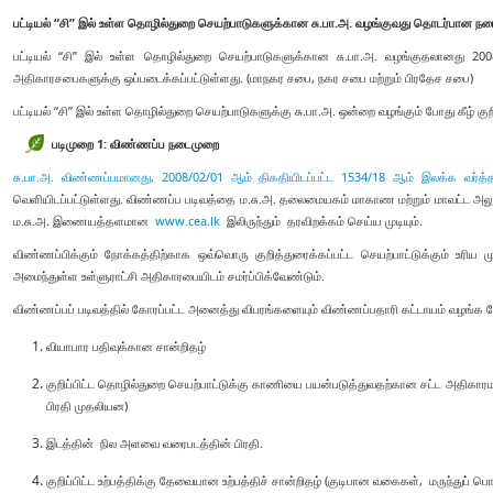
பட்டியல் “சி” இல் உள்ள தொழில்துறை செயற்பாடுகளுக்கான சு.பா.அ. வழங்குவது தொடர்பான ந
பட்டியல் “சி” இல் உள்ள தொழில்துறை செயற்பாடுகளுக்கான சு.பா.அ. வழங்குதலானது 200
அதிகாரசபைகளுக்கு ஒப்படைக்கப்பட்டுள்ளது. (மாநகர சபை, நகர சபை மற்றும் பிரதேச சபை)
பட்டியல் “சி” இல் உள்ள தொழில்துறை செயற்பாடுகளுக்கு சு.பா.அ. ஒன்றை வழங்கும் போது கீழ் கு
படிமுறை 1: விண்ணப்ப நடைமுறை
சு.பா.அ. விண்ணப்பமானது,
2008/02/01 ஆம் திகதியிடப்பட்ட 1534/18 ஆம் இலக்க வர்த்
வெளியிடப்பட்டுள்ளது. விண்ணப்ப படிவத்தை ம.சு.அ. தலைமையகம் மாகாண மற்றும் மாவட்ட அலுவ
ம.சு.அ. இணையத்தளமான
www.cea.lk
இலிருந்தும் தரவிறக்கம் செய்ய முடியும்.
விண்ணப்பிக்கும் நோக்கத்திற்காக ஒவ்வொரு குறித்துரைக்கப்பட்ட செயற்பாட்டுக்கும் உரிய 
அமைந்துள்ள உள்ளுராட்சி அதிகாரபையிடம் சமர்ப்பிக்வேண்டும்.
விண்ணப்பப் படிவத்தில் கோரப்பட்ட அனைத்து விபரங்களையும் விண்ணப்பதாரி கட்டாயம் வழங்க வ
வியாபார பதிவுக்கான சான்றிதழ்
குறிப்பிட்ட தொழில்துறை செயற்பாட்டுக்கு காணியை பயன்படுத்துவதற்கான சட்ட அதிகாரமள
பிரதி முதலியன)
இடத்தின் நில அளவை வரைபடத்தின் பிரதி.
குறிப்பிட்ட உற்பத்திக்கு தேவையான உற்பத்திச் சான்றிதழ் (குடிபான வகைகள், மருந்துப் பொ