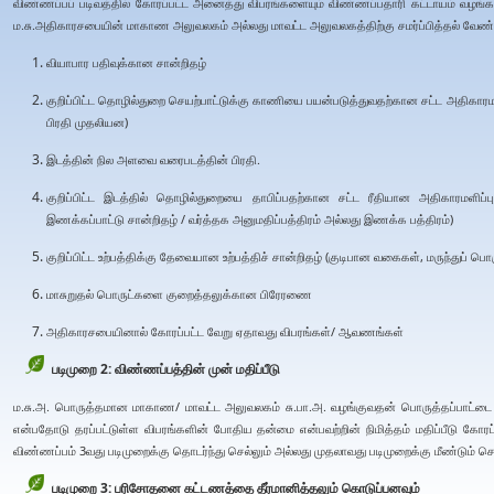
விண்ணப்பப் படிவத்தில் கோரப்பட்ட அனைத்து விபரங்களையும் விண்ணப்பதாரி கட்டாயம் வழங்
ம.சு.அதிகாரசபையின் மாகாண அலுவலகம் அல்லது மாவட்ட அலுவலகத்திற்கு சமர்ப்பித்தல் வேண்ட
வியாபார பதிவுக்கான சான்றிதழ்
குறிப்பிட்ட தொழில்துறை செயற்பாட்டுக்கு காணியை பயன்படுத்துவதற்கான சட்ட அதிகாரமள
பிரதி முதலியன)
இடத்தின் நில அளவை வரைபடத்தின் பிரதி.
குறிப்பிட்ட இடத்தில் தொழில்துறையை தாபிப்பதற்கான சட்ட ரீதியான அதிகாரமளிப்
இணக்கப்பாட்டு சான்றிதழ் / வர்த்தக அனுமதிப்பத்திரம் அல்லது இணக்க பத்திரம்)
குறிப்பிட்ட உற்பத்திக்கு தேவையான உற்பத்திச் சான்றிதழ் (குடிபான வகைகள், மருந்துப் பொ
மாசுறுதல் பொருட்களை குறைத்தலுக்கான பிரேரணை
அதிகாரசபையினால் கோரப்பட்ட வேறு ஏதாவது விபரங்கள்/ ஆவணங்கள்
படிமுறை 2: விண்ணப்பத்தின் முன் மதிப்பீடு
ம.சு.அ. பொருத்தமான மாகாண/ மாவட்ட அலுவலகம் சு.பா.அ. வழங்குவதன் பொருத்தப்பாட்டை சரி
என்பதோடு தரப்பட்டுள்ள விபரங்களின் போதிய தன்மை என்பவற்றின் நிமித்தம் மதிப்பீடு கோரப்ப
விண்ணப்பம் 3வது படிமுறைக்கு தொடர்ந்து செல்லும் அல்லது முதலாவது படிமுறைக்கு மீண்டும் செல
படிமுறை 3: பரிசோதனை கட்டணத்தை தீர்மானித்தலும் கொடுப்பனவும்