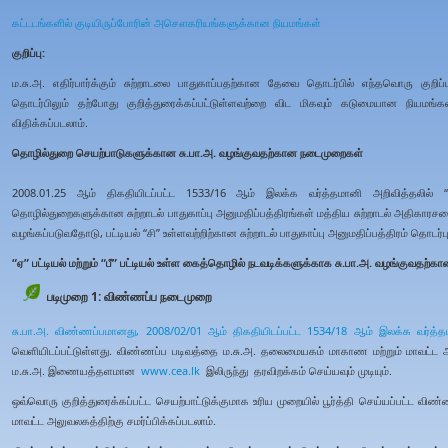
கட்டடங்களில் குடியிருப்போரின் அசௌகரியங்களுக்கான நியமங்கள்
குறிப்பு:
ம.சு.அ. எதிர்பார்க்கும் சுற்றாடலை பாதுகாப்பதற்கான தேவை தொடர்பில் எந்தவொரு குற
தொடர்பிலும் தற்போது குறித்துரைக்கப்பட்டுள்ளவற்றை விட மிகவும் கடுமையான நியமங்க
விதிக்கப்படலாம்.
தொழில்துறை செயற்பாடுகளுக்கான சு.பா.அ. வழங்குவதற்கான நடைமுறைகள்
2008.01.25 ஆம் திகதியிடப்பட்ட 1533/16 ஆம் இலக்க வர்த்தமானி அறிவித்தலில் “ஏ” 
தொழில்துறைகளுக்கான சுற்றாடல் பாதுகாப்பு அனுமதிப்பத்திரங்கள் மத்திய சுற்றாடல் அதி
வழங்கப்படுவதோடு, பட்டியல் “சி” உள்ளவற்றிற்கான சுற்றாடல் பாதுகாப்பு அனுமதிப்பத்திரம் தொ
“ஏ” பட்டியல் மற்றும் “பீ” பட்டியல் உள்ள கைத்தொழில் நடவடிக்களுக்காக சு.பா.அ. வழங்குவதற்
படிமுறை 1: விண்ணப்ப நடைமுறை
சு.பா.அ. விண்ணப்பமானது,
2008/02/01 ஆம் திகதியிடப்பட்ட 1534/18 ஆம் இலக்க வர்த்த
வெளியிடப்பட்டுள்ளது. விண்ணப்ப படிவத்தை ம.சு.அ. தலைமையகம் மாகாண மற்றும் மாவட்ட அ
ம.சு.அ. இணையத்தளமான
www.cea.lk
இலிருந்து தரவிறக்கம் செய்யவும் முடியும்.
ஒவ்வொரு குறித்துரைக்கப்பட்ட செயற்பாட்டுக்குமாக உரிய முறையில் பூர்த்தி செய்யப்பட்ட 
மாவட்ட அலுவலகத்திற்கு சமர்ப்பிக்கப்படலாம்.