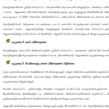
தொழிலதிபரினால் பூர்த்தி செய்யப்பட்ட விபரங்களின் அடிப்படையில் செலுத்தப்பட வேண்டி
/ மாவட்ட அலுவலகம் தீர்மானிப்பதோடு, தொழிலதிபருக்கு ஒரு எழுத்துமூல வேண்டுகோள் விடுக்
கூடியது ரூபா. 11,200/- (அரசாங்க அங்கீகரிக்கப்பட்ட வரியுடன்) உம் பரிசோதனை கட்டணமாக உள்
தொழிலதிபர்கள் அத்தகைய கட்டணத்தை ம.சு.அ. சபையின் பொருத்தமான மாகாண/ மாவட்
மாகாண/ மாவட்ட அலுவலகத்திற்கு செலுத்துதல் வேண்டும். கொடுப்பனவு செய்யப்பட்டதன்
அலுவலகத்திற்கு சமர்ப்பிக்கப்படல் வேண்டும். பற்றுச்சீட்டு கிடைக்கப்பெற்றவுடன் 4வது படிமுறை ந
படிமுறை 4: களப் பரிசோதனை
தொழில்துறை தொடர்பில் விண்ணப்பத்தில் பூர்த்தி செய்யப்பட்ட தரவுகளை மதிப்பிட்டுக் கொள்
தொழில்துறை இயங்குவதற்கான சாத்தியப்பாட்டை தீர்மானிக்கவும் அலுவலர்கள் குழுவொன்று 
படிமுறை 5: சிபாரிசுகளுடனான பரிசோதனை அறிக்கை
சமூக தாக்கங்களையும் அவற்றிற்கான சிபாரிசுகளுடனும் மற்றும் விண்ணப்பதாரரினால் வழங்கப்
பரிசோதனை விபரங்களின் அடிப்படையிலும் பரிசோதனை குழுவானது அறிக்கை ஒன்றை தயாரிக்க
படிமுறை தொடர்ந்துசெல்லும்.
சிபாரிசு செய்யப்பட்ட முன்மொழிவு மேலதிக மாசுறுதல் கட்டுப்பாட்டு நடவடிக்கைகளு
வேண்டுகோளை நிறைவேற்றும் படி அறிவிக்கப்படுவார். விண்ணப்பதாரியினால் வழங்கப்பட்ட மேலத
வழங்குவதற்கான தீர்மானம் மேற்கொள்ளப்படுவதோடு 6வது படிமுறை தொடரும்.
அனுமதிப்பத்திரத்தை வழங்குவதை அல்லது மறுப்பதற்கு தீர்மானிக்கப்பட்டால், அதன்நிமித்தம் விண