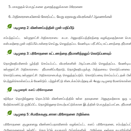
மாசுறுதல் பொருட்களை குறைத்தலுக்கான பிரேரணை
அதிகாரசபையினால் கோரப்பட்ட வேறு ஏதாவது விபரங்கள்/ ஆவணங்கள்
படிமுறை 2: விண்ணப்பத்தின் முன் மதிப்பீடு
சம்பந்தப்பட்ட உள்ளூராட்சி அதிகாரசபை சு.பா. அனுமதிப்பத்திரத்தை வழங்குவதற்கான பொர
என்பவற்றை முன் மதிப்பீடொன்றை செய்து, செலுத்தப்பட வேண்டிய பரீட்சிப்பு கட்டணத்தை தீர்மானி
படிமுறை 3: பரிசோதனை கட்டணத்தை தீர்மானித்தலும் கொடுப்பனவும்
தொழிலதிபரினால் பூர்த்தி செய்யப்பட்ட விபரங்களின் அடிப்படையில் செலுத்தப்பட வே
உள்ளூராட்சி அதிகாரசபை தீர்மானிப்பதோடு, தொழிலதிபருக்கு அத்தகைய கொடுப்பனவை ச
கொடுப்பனவு உள்ளூராட்சி அதிகாரசபைக்கு செலுத்தப்படும். கொடுப்பனவு செய்யப்பட்டதன் பின்னர
பெற்றுக்கொள்ளப்படல் வேண்டும். பற்றுச்சீட்டு கிடைக்கப்பெற்றவுடன் 4வது படிமுறை மேளகொள்ளப்
படிமுறை
4:
களப் பரிசோதனை
உத்தேச தொழில்துறை தொடர்பில் விண்ணப்பத்தில் உள்ள தரவுகளை அனுகுவற்காக ஒர
மேற்கொண்ட்டு குறிப்பிட்ட தொழில்துறை செயற்பாட்டுக்கான இடத்தின் பொருத்தப்பாட்டை தீர்மானி
படிமுறை 5: சிபாரிசுகளுடனான பரிசோதனை அறிக்கை
பரிசோதனை குழுவானது விண்ணப்பதாரரினால் வழங்கப்பட்ட களப் பரிசோதனை, சம்பந்தப்பட
ஆலோசனைகள் உள்ளிட்ட தொடர்பில் சமூகசார் அம்சங்களின் அறிக்கை ஒன்றை தயாரிக்கின்ற