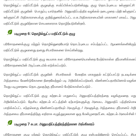
தொழில்நுட்ப மதிப்பீட்டுக் குழுவுக்கு சமர்ப்பிக்கப்படுகின்றது. குழு தொடர்புடைய உள்ளூராட
மதிப்பீட்டுக் குழுவின் பொறுப்பு யாதெனில் அனுமதிப்பத்திர வழங்கல் நடைமுறை பற்றி உள்ள
உள்ளுராட்சி அதிகாரசபைக்கு குறித்துரைக்கப்பட்ட ம.சு.அதிகாரசபையின் மாகாண/ மாவட்ட அலு
மதிப்பீட்டுக் குழுவிற்கான செயலாளராக தொழிற்படுகின்றார்.
படிமுறை 6: தொழில்நுட்ப மதிப்பீட்டுக் குழு
பரிசோதனைக்குழு மற்றும் தொழில்துறையோடு தொடர்புடைய சம்பந்தப்பட்ட ஆவணங்களிலிருந்த
மதிப்பீட்டுக் குழுவானது தனது சிபாரிசுகளை செய்கின்றது.
தொழில்நுட்ப மதிப்பீட்டுக் குழு சுயமாக கள பரிசோதனையொன்றை மேற்கொள்ள தீர்மானிக்கலாம்: 
பரிசோதனையின் அடிப்படையில் எடுக்கப்படும்.
தொழில்நுட்ப மதிப்பீட்டுக் குழுவின் சிபாரிசுகள் மேலதிக மாசுறுதல் கட்டுப்பாட்டு நட
அத்தகைய வேண்டுகோளை நிறைவேற்றும் படி அறிவிக்கப்படுவார். விண்ணப்பதாரியினால் வழங்கப்ப
7வது படிமுறையை தொடருவதற்கு தீர்மானம் மேற்கொள்ளப்படும் .
தொழில்நுட்ப மதிப்பீட்டுக் குழு சுற்றாடல் பாதுகாப்பு அனுமதிப்பத்திரத்தை வழங்குவதை மற
அறிவிக்கப்படும். தேசிய சுற்றாடல் சட்டத்தின் ஏற்பாடுகளுக்கு அமைய, அனுமதிப் பத்திர
பாதிக்கப்பட்ட எந்தவொரு விண்ணப்பதாரியும் அவருக்கு / அவளுக்கு அத்தகைய தீர்மானம் அறிவிக்
அத்தகைய தீர்மானத்திற்கு எதிராக எழுத்துமூலமான ஒரு மேன்முறையீட்டை சுற்றாடல் அமைச்சின்
படிமுறை 7 சு.பா. அனுமதிப்பத்திரத்திற்கான அங்கீகாரம்
பரிசோதனை குழு மற்றும் தொழில்நுட்ப மதிப்பீட்டுக் குழு என்பவற்றினால் செய்யப்பட்ட சிப