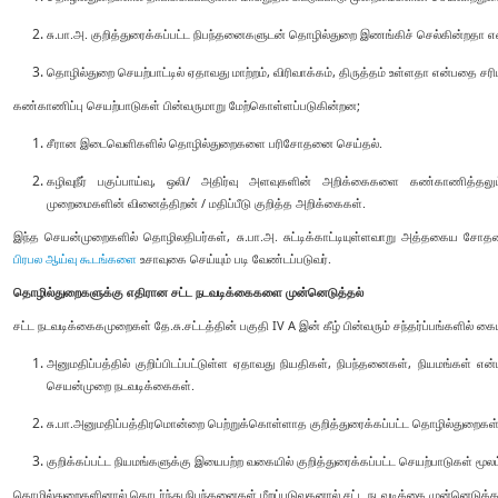
சு.பா.அ. குறித்துரைக்கப்பட்ட நிபந்தனைகளுடன் தொழில்துறை இணங்கிச் செல்கின்றத
தொழில்துறை செயற்பாட்டில் ஏதாவது மாற்றம், விரிவாக்கம், திருத்தம் உள்ளதா என்பதை சரிப
கண்காணிப்பு செயற்பாடுகள் பின்வருமாறு மேற்கொள்ளப்படுகின்றன;
சீரான இடைவெளிகளில் தொழில்துறைகளை பரிசோதனை செய்தல்.
கழிவுநீர் பகுப்பாய்வு, ஒலி/ அதிர்வு அளவுகளின் அறிக்கைகளை கண்காணித்தலும் 
முறைமைகளின் வினைத்திறன் / மதிப்பீடு குறித்த அறிக்கைகள்.
இந்த செயன்முறைகளில் தொழிலதிபர்கள், சு.பா.அ. சுட்டிக்காட்டியுள்ளவாறு அத்தகைய ச
பிரபல ஆய்வு கூடங்களை
உசாவுகை செய்யும் படி வேண்டப்படுவர்.
தொழில்துறைகளுக்கு எதிரான சட்ட நடவடிக்கைகளை முன்னெடுத்தல்
சட்ட நடவடிக்கைகமுறைகள் தே.சு.சட்டத்தின் பகுதி IV A இன் கீழ் பின்வரும் சந்தர்ப்பங்களில் கை
அனுமதிப்பத்தில் குறிப்பிடப்பட்டுள்ள ஏதாவது நியதிகள், நிபந்தனைகள், நியமங்கள் என
செயன்முறை நடவடிக்கைகள்.
சு.பா.அனுமதிப்பத்திரமொன்றை பெற்றுக்கொள்ளாத குறித்துரைக்கப்பட்ட தொழில்துறைகள்
குறிக்கப்பட்ட நியமங்களுக்கு இயைபற்ற வகையில் குறித்துரைக்கப்பட்ட செயற்பாடுகள் மூலம
தொழில்துறைகளினால் தொடர்ந்து நிபந்தனைகள் மீறப்படுவதனால் சட்ட நடவடிக்கை முன்னெடுக்கப