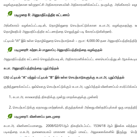
வழங்குவதற்கான உள்ளூராட்சி அதிகாரசபையின் அதிகாரமளிக்கப்பட்ட நபருக்கு அங்கீகாரம் வழங
படிமுறை 8: அனுமதிப்பத்திர கட்டணம்
அங்கீகாரம் வழங்கப்பட்டவுடன், தொழில்துறை செயற்பாட்டுக்கான சு.பா.அ. வழங்குவதற்க
தொழிலதிபர் அனுமதிப்பத்திர கட்டணத்தை செலுத்தும் படி கோரப்படுகின்றனர்.
பட்டியல் “சி” இல் உள்ள தொழில்துறை செயற்பாடுகள் – ரூபா: 4,000.00 தலா அனுமதிப்பத்திரத்திற்
படிமுறை
9:
சுற்றாடல் பாதுகாப்பு அனுமதிப்பத்திரத்தை வழங்குதல்
அனுமதிப்பத்திர கட்டணம் செலுத்தியவுடன், அதிகாரமளிக்கப்பட்ட கையொப்பத்துடன் ஆகக்கூடியத
சு.பா. அனுமதிப்பத்திரத்தை புதுப்பித்தல்
(அ) பட்டியல் "A" மற்றும் பட்டியல் "B" இல் உள்ள செயற்பாடுகளுக்கு சு.பா.அ. புதுப்பித்தல்
குறித்துரைக்கப்பட்ட ஒவ்வொரு செயற்பாட்டுக்கும் சு.பா.அ. புதுப்பித்தல் விண்ணப்பம் சமர்ப்பிக்கப
சு.பா.அ. காலவாதித் திகதிக்கு மூன்று மாதங்களுக்கு முன்னர்
செயற்பாட்டுக்கு ஏதாவது மாற்றங்கள், திருத்தங்கள் அல்லது விஸ்தரிப்புக்கள் ஒரு மாதத்திற
படிமுறை1:
விண்ணப்ப நடைமுறை
சு.பா.அ. விண்ணப்பமானது, 2008/02/01ஆம் திகதியிடப்பட்ட 1534/18 ஆம் இலக்க வர்த்தமா
படிவத்தை ம.சு.அ. தலைமையகம் மாகாண மற்றும் மாவட்ட அலுவலகங்களில் இருந்து பெற