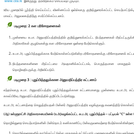
www.cea.lk
இலிருந்து தரவிறக்கம் செய்யவும் முடியும்.
உரிய முறையில் பூர்த்தி செய்யப்பட்ட விண்ணப்பம் ஒவ்வொரு குறித்துரைக்கப்பட்ட செயற்பாட
மாவட்ட அலுவலகத்திற்கு சமர்ப்பிக்கப்படலாம்.
படிமுறை: 2 கள பரிசோதனைகள்
முன்னைய சு.பா. அனுமதிப்பத்திரத்தில் குறித்துரைக்கப்பட்ட நிபந்தனைகள் மீறப்பட்டிர
அதிகாரிகள் குழுவொன்று கள பரிசோதனை ஒன்றை மேற்கொள்ளும்.
சு.பா.அ. புதுப்பித்தலுக்காக மேற்கொள்ளப்படுகின்ற பரிசோதனைக்கு பரிசோதனைக் க
நிபந்தனைகளினை மீறப்பட்டமை அவதானிக்கப்பட்டால், பொருத்தமான மாசுறுதல் கட
தொழிலதிபருக்கு அறிவிப்படும்.
படிமுறை 3 : புதுப்பித்தலுக்கான அனுமதிப்பத்திர கட்டணம்
எந்தவொரு சு.பா. அனுமதிப்பத்திர புதுப்பித்தலுக்கான கட்டணமானது முன்னைய சு.பா.அ. கட்ட
காலப்பிரிவு அனுமதிப்பத்திரத்தில் குறிப்பிடப்படுகிறது.
சு.பா.அ. கட்டணத்தை செலுத்தியதன் பின்னர் அனுமதிப்பத்திர வழங்குவது கவனத்திற் கொள்ளப்ப
(ஆ) உள்ளூராட்சி அதிகாரசபையினல் (உ.அ)வழங்கப்பட்ட சு.ப.அ. புதுப்பித்தல் – பட்டியல் "C" உள்
தொழில்துறை செயற்பாடுகளின் பின்தொடர் கண்காணிப்பு பின்வருவனவற்றை மேற்கொள்கின்றன
தொழில்துறைகளில் தாபிக்கப்பட்டுள்ள மாசுறுதல் கட்டுப்பாடு முறைமைகளின் செயலாற