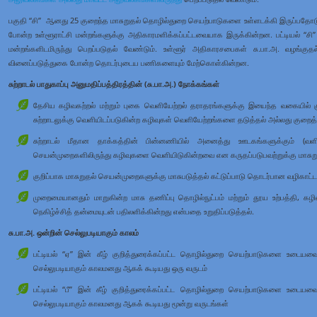
பகுதி “சி” ஆனது 25 குறைந்த மாசுறுதல் தொழில்துறை செயற்பாடுகளை உள்ளடக்கி இருப்பத
போன்ற உள்ளூராட்சி மன்றங்களுக்கு அதிகாரமளிக்கப்பட்டவையாக இருக்கின்றன. பட்டியல் “சி
மன்றங்களிடமிருந்து பெறப்படுதல் வேண்டும். உள்ளூர் அதிகாரசபைகள் சு.பா.அ. வழங்குத
வினைப்படுத்துகை போன்ற தொடர்புடைய பணிகளையும் மேற்கொள்கின்றன.
சுற்றாடல் பாதுகாப்பு அனுமதிப்பத்திரத்தின் (சு.பா.அ.) நோக்கங்கள்
தேசிய கழிவகற்றல் மற்றும் புகை வெளியேற்றல் தராதரங்களுக்கு இயைந்த வகையில் குற
சுற்றாடலுக்கு வெளியிடப்படுகின்ற கழிவுகள் வெளியேற்றங்களை தடுத்தல் அல்லது குறைத்
சுற்றாடல் மீதான தாக்கத்தின் பின்னணியில் அனைத்து ஊடகங்களுக்கும் (வளி, 
செயன்முறைகளிலிருந்து கழிவுகளை வெளியிடுகின்றவை என கருதப்படுபவற்றுக்கு மாசுறு
குறிப்பாக மாசுறுதல் செயன்முறைகளுக்கு மாசுபடுத்தல் கட்டுப்பாடு தொடர்பான வழிகாட்
முறைமையானதும் மாறுகின்ற மாசு தணிப்பு தொழில்நுட்பம் மற்றும் தூய உற்பத்தி, க
நெகிழ்ச்சித் தன்மையுடன் பதிலளிக்கின்றது என்பதை உறுதிப்படுத்தல்.
சு.பா.அ. ஒன்றின் செல்லுபடியாகும் காலம்
பட்டியல் “ஏ” இன் கீழ் குறித்துரைக்கப்பட்ட தொழில்துறை செயற்பாடுகளை உடையவை –
செல்லுபடியாகும் காலமனது ஆகக் கூடியது ஒரு வருடம்
பட்டியல் “பீ” இன் கீழ் குறித்துரைக்கப்பட்ட தொழில்துறை செயற்பாடுகளை உடையவை 
செல்லுபடியாகும் காலமனது ஆகக் கூடியது மூன்று வருடங்கள்