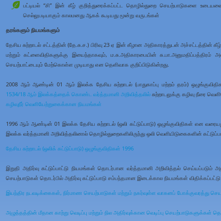
பட்டியல் “சி” இன் கீழ் குறித்துரைக்கப்பட்ட தொழில்துறை செயற்பாடுகளை உடையவை 
செல்லுபடியாகும் காலமனது ஆகக் கூடியது மூன்று வருடங்கள்
தரங்களும் நியமங்களும்
தேசிய சுற்றாடல் சட்டத்தின் (தே.சு.ச.) பிரிவு 23 ஏ இன் கீழான அதிகாரத்துடன் அச்சட்டத்தின்
மற்றும் கட்ளைவிதிகளுக்கு இயைந்தாகவும், ம.சு.அதிகாரபையின் சு.பா.அனுமதிப்பத்திரம் 
செயற்பாட்டையும் மேற்கொள்ள முடியாது என தெளிவாக குறிப்பிடுகின்றது.
2008 ஆம் ஆண்டின் 01 ஆம் இலக்க தேசிய சுற்றாடல் (பாதுகாப்பு மற்றம் தரம்) ஒழுங்குவித
1534/18 ஆம் இலக்கத்தைக் கொண்ட வர்த்தமானி அறிவித்தலில்
சுற்றாடலுக்கு கழிவு நீரை வெ
கழிவுநீர் வெளியேற்றுகைக்கான நியமங்கள்
1996 ஆம் ஆண்டின் 01 இலக்க தேசிய சுற்றாடல் (ஒலி கட்டுப்பாடு) ஒழுங்குவிதிகள் என வரையறு
இலக்க வர்த்தமானி அறிவித்தலினால் தொழில்துறைகளிலிருந்து ஒலி வெளியிடுகைகளின் கட்டுப்ப
தேசிய சுற்றாடல் (ஒலிக் கட்டுப்பாடு) ஒழுங்குவிதிகள் 1996
இறுதி அதிர்வு கட்டுப்பாட்டு நியமங்கள் தொடர்பான வர்த்தமானி அறிவித்தல் செய்யப்படும் அத
செயற்பாடுகள் தொடர்பில் அதிர்வு கட்டுப்பாடு சம்பந்தமான இடைக்கால நியமங்கள் விதிக்கப்பட்ட
இயந்திர நடவடிக்கைகள், நிர்மாண செயற்பாடுகள் மற்றும் நகர்வுள்ள வாகனப் போக்குவரத்து செய
அழுத்தத்தின் மீதான காற்று வெடிப்பு மற்றும் நில அதிர்வுக்கான வெடிப்பு செயற்பாடுகளுக்கள