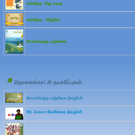
சங்கித்த- சிறு கதை
சங்கித்த - சித்திரம்
சோபாகெத்த சஞ்சிகை
தொலைக்காட்சி தயாரிப்புகள்
சோபாகெத்த சஞ்சிகை நிகழ்ச்சி
Mr. Green கேளிக்கை நிகழ்ச்சி