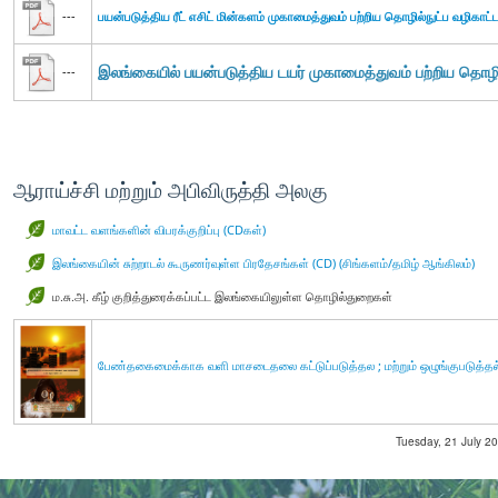
---
பயன்படுத்திய ரீட் எசிட் மின்களம் முகாமைத்துவம் பற்றிய தொழில்நுட்ப வழிகாட்ட
இலங்கையில் பயன்படுத்திய டயர் முகாமைத்துவம் பற்றிய தொழில
---
ஆராய்ச்சி மற்றும் அபிவிருத்தி அலகு
மாவட்ட வளங்களின் விபரக்குறிப்பு (CDகள்)
இலங்கையின் சுற்றாடல் கூருணர்வுள்ள பிரதேசங்கள் (CD) (சிங்களம்/தமிழ் ஆங்கிலம்)
ம.சு.அ. கீழ் குறித்துரைக்கப்பட்ட இலங்கையிலுள்ள தொழில்துறைகள்
பேண்தகைமைக்காக வளி மாசடைதலை கட்டுப்படுத்தல ; மற்றும் ஒழுங்குபடுத்தல் 
Tuesday, 21 July 20