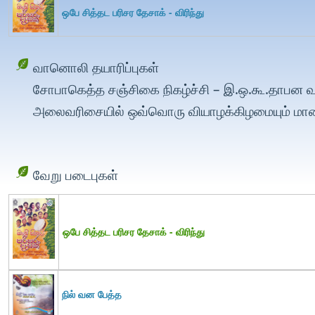
ஒபே சித்தட பரிசர தேசாக் - விரிந்து
வானொலி தயாரிப்புகள்
சோபாகெத்த சஞ்சிகை நிகழ்ச்சி – இ.ஒ.கூ.தாபன வா
அலைவரிசையில் ஒவ்வொரு வியாழக்கிழமையும் மாலை 
வேறு படைபுகள்
ஒபே சித்தட பரிசர தேசாக் - விரிந்து
நில் வன பேத்த