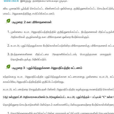
www.cea.lk
இலிருந்து தரவிறக்கம் செய்யவும் முடியும்.
உரிய முறையில் பூர்த்தி செய்யப்பட்ட விண்ணப்பம் ஒவ்வொரு குறித்துரைக்கப்பட்ட செயற்பாட
மாவட்ட அலுவலகத்திற்கு சமர்ப்பிக்கப்படலாம்.
படிமுறை: 2 கள பரிசோதனைகள்
முன்னைய சு.பா. அனுமதிப்பத்திரத்தில் குறித்துரைக்கப்பட்ட நிபந்தனைகள் மீறப்பட்டிர
அதிகாரிகள் குழுவொன்று கள பரிசோதனை ஒன்றை மேற்கொள்ளும்.
சு.பா.அ. புதுப்பித்தலுக்காக மேற்கொள்ளப்படுகின்ற பரிசோதனைக்கு பரிசோதனைக் க
நிபந்தனைகளினை மீறப்பட்டமை அவதானிக்கப்பட்டால், பொருத்தமான மாசுறுதல் கட
தொழிலதிபருக்கு அறிவிப்படும்.
படிமுறை 3 : புதுப்பித்தலுக்கான அனுமதிப்பத்திர கட்டணம்
எந்தவொரு சு.பா. அனுமதிப்பத்திர புதுப்பித்தலுக்கான கட்டணமானது முன்னைய சு.பா.அ. கட்ட
காலப்பிரிவு அனுமதிப்பத்திரத்தில் குறிப்பிடப்படுகிறது.
சு.பா.அ. கட்டணத்தை செலுத்தியதன் பின்னர் அனுமதிப்பத்திர வழங்குவது கவனத்திற் கொள்ளப்ப
(ஆ) உள்ளூராட்சி அதிகாரசபையினல் (உ.அ)வழங்கப்பட்ட சு.ப.அ. புதுப்பித்தல் – பட்டியல் "C" உள்
தொழில்துறை செயற்பாடுகளின் பின்தொடர் கண்காணிப்பு பின்வருவனவற்றை மேற்கொள்கின்றன
தொழில்துறைகளில் தாபிக்கப்பட்டுள்ள மாசுறுதல் கட்டுப்பாடு முறைமைகளின் செயலாற