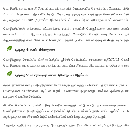
தொழிலதிபரினால் பூர்த்தி செய்யப்பட்ட விபரங்களின் அடிப்படையில் செலுத்தப்பட வேண்டி
/ மாவட்ட அலுவலகம் தீர்மானிப்பதோடு, தொழிலதிபருக்கு ஒரு எழுத்துமூல வேண்டுகோள் விடுக்
கூடியது ரூபா. 11,200/- (அரசாங்க அங்கீகரிக்கப்பட்ட வரியுடன்) உம் பரிசோதனை கட்டணமாக உள்
தொழிலதிபர்கள் அத்தகைய கட்டணத்தை ம.சு.அ. சபையின் பொருத்தமான மாகாண/ மாவட்
மாகாண/ மாவட்ட அலுவலகத்திற்கு செலுத்துதல் வேண்டும். கொடுப்பனவு செய்யப்பட்டதன்
அலுவலகத்திற்கு சமர்ப்பிக்கப்படல் வேண்டும். பற்றுச்சீட்டு கிடைக்கப்பெற்றவுடன் 4வது படிமுறை ந
படிமுறை 4: களப் பரிசோதனை
தொழில்துறை தொடர்பில் விண்ணப்பத்தில் பூர்த்தி செய்யப்பட்ட தரவுகளை மதிப்பிட்டுக் கொள்
தொழில்துறை இயங்குவதற்கான சாத்தியப்பாட்டை தீர்மானிக்கவும் அலுவலர்கள் குழுவொன்று 
படிமுறை 5: சிபாரிசுகளுடனான பரிசோதனை அறிக்கை
சமூக தாக்கங்களையும் அவற்றிற்கான சிபாரிசுகளுடனும் மற்றும் விண்ணப்பதாரரினால் வழங்கப்
பரிசோதனை விபரங்களின் அடிப்படையிலும் பரிசோதனை குழுவானது அறிக்கை ஒன்றை தயாரிக்க
படிமுறை தொடர்ந்துசெல்லும்.
சிபாரிசு செய்யப்பட்ட முன்மொழிவு மேலதிக மாசுறுதல் கட்டுப்பாட்டு நடவடிக்கைகளு
வேண்டுகோளை நிறைவேற்றும் படி அறிவிக்கப்படுவார். விண்ணப்பதாரியினால் வழங்கப்பட்ட மேலத
வழங்குவதற்கான தீர்மானம் மேற்கொள்ளப்படுவதோடு 6வது படிமுறை தொடரும்.
அனுமதிப்பத்திரத்தை வழங்குவதை அல்லது மறுப்பதற்கு தீர்மானிக்கப்பட்டால், அதன்நிமித்தம் விண