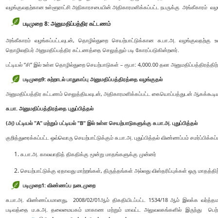
வழங்குவதற்கான உள்ளூராட்சி அதிகாரசபையின் அதிகாரமளிக்கப்பட்ட நபருக்கு அங்கீகாரம் வழங
படிமுறை 8: அனுமதிப்பத்திர கட்டணம்
அங்கீகாரம் வழங்கப்பட்டவுடன், தொழில்துறை செயற்பாட்டுக்கான சு.பா.அ. வழங்குவதற்க
தொழிலதிபர் அனுமதிப்பத்திர கட்டணத்தை செலுத்தும் படி கோரப்படுகின்றனர்.
பட்டியல் “சி” இல் உள்ள தொழில்துறை செயற்பாடுகள் – ரூபா: 4,000.00 தலா அனுமதிப்பத்திரத்திற்
படிமுறை
9:
சுற்றாடல் பாதுகாப்பு அனுமதிப்பத்திரத்தை வழங்குதல்
அனுமதிப்பத்திர கட்டணம் செலுத்தியவுடன், அதிகாரமளிக்கப்பட்ட கையொப்பத்துடன் ஆகக்கூடியத
சு.பா. அனுமதிப்பத்திரத்தை புதுப்பித்தல்
(அ) பட்டியல் "A" மற்றும் பட்டியல் "B" இல் உள்ள செயற்பாடுகளுக்கு சு.பா.அ. புதுப்பித்தல்
குறித்துரைக்கப்பட்ட ஒவ்வொரு செயற்பாட்டுக்கும் சு.பா.அ. புதுப்பித்தல் விண்ணப்பம் சமர்ப்பிக்கப
சு.பா.அ. காலவாதித் திகதிக்கு மூன்று மாதங்களுக்கு முன்னர்
செயற்பாட்டுக்கு ஏதாவது மாற்றங்கள், திருத்தங்கள் அல்லது விஸ்தரிப்புக்கள் ஒரு மாதத்திற
படிமுறை1:
விண்ணப்ப நடைமுறை
சு.பா.அ. விண்ணப்பமானது, 2008/02/01ஆம் திகதியிடப்பட்ட 1534/18 ஆம் இலக்க வர்த்தமா
படிவத்தை ம.சு.அ. தலைமையகம் மாகாண மற்றும் மாவட்ட அலுவலகங்களில் இருந்து பெற