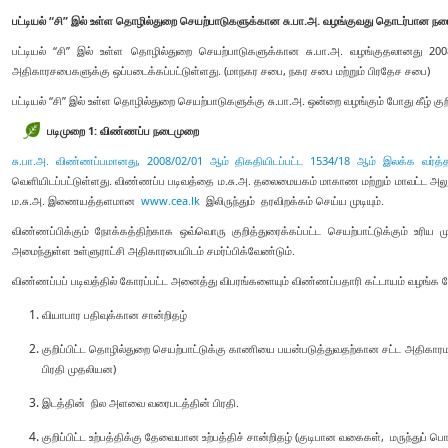
பட்டியல் “சி” இல் உள்ள தொழில்துறை செயற்பாடுகளுக்கான சு.பா.அ. வழங்குவது தொடர்பான ந
பட்டியல் “சி” இல் உள்ள தொழில்துறை செயற்பாடுகளுக்கான சு.பா.அ. வழங்குதலானது 200
அதிகாரசபைகளுக்கு ஒப்படைக்கப்பட்டுள்ளது. (மாநகர சபை, நகர சபை மற்றும் பிரதேச சபை)
பட்டியல் “சி” இல் உள்ள தொழில்துறை செயற்பாடுகளுக்கு சு.பா.அ. ஒன்றை வழங்கும் போது கீழ் கு
படிமுறை 1: விண்ணப்ப நடைமுறை
சு.பா.அ. விண்ணப்பமானது,
2008/02/01 ஆம் திகதியிடப்பட்ட 1534/18 ஆம் இலக்க வர்த்
வெளியிடப்பட்டுள்ளது. விண்ணப்ப படிவத்தை ம.சு.அ. தலைமையகம் மாகாண மற்றும் மாவட்ட அலுவ
ம.சு.அ. இணையத்தளமான
www.cea.lk
இலிருந்தும் தரவிறக்கம் செய்ய முடியும்.
விண்ணப்பிக்கும் நோக்கத்திற்காக ஒவ்வொரு குறித்துரைக்கப்பட்ட செயற்பாட்டுக்கும் உரிய 
அமைந்துள்ள உள்ளுராட்சி அதிகாரபையிடம் சமர்ப்பிக்வேண்டும்.
விண்ணப்பப் படிவத்தில் கோரப்பட்ட அனைத்து விபரங்களையும் விண்ணப்பதாரி கட்டாயம் வழங்க வ
வியாபார பதிவுக்கான சான்றிதழ்
குறிப்பிட்ட தொழில்துறை செயற்பாட்டுக்கு காணியை பயன்படுத்துவதற்கான சட்ட அதிகாரமள
பிரதி முதலியன)
இடத்தின் நில அளவை வரைபடத்தின் பிரதி.
குறிப்பிட்ட உற்பத்திக்கு தேவையான உற்பத்திச் சான்றிதழ் (குடிபான வகைகள், மருந்துப் பொ