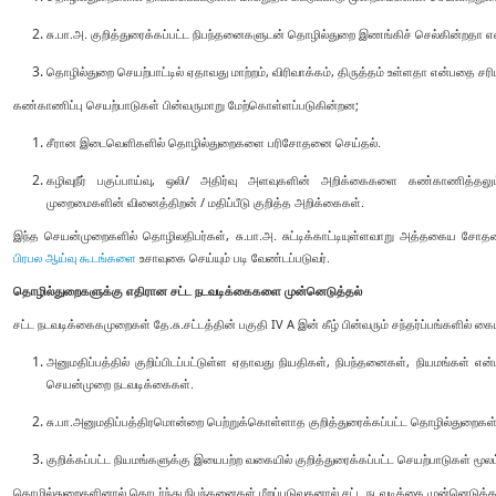
சு.பா.அ. குறித்துரைக்கப்பட்ட நிபந்தனைகளுடன் தொழில்துறை இணங்கிச் செல்கின்றத
தொழில்துறை செயற்பாட்டில் ஏதாவது மாற்றம், விரிவாக்கம், திருத்தம் உள்ளதா என்பதை சரிப
கண்காணிப்பு செயற்பாடுகள் பின்வருமாறு மேற்கொள்ளப்படுகின்றன;
சீரான இடைவெளிகளில் தொழில்துறைகளை பரிசோதனை செய்தல்.
கழிவுநீர் பகுப்பாய்வு, ஒலி/ அதிர்வு அளவுகளின் அறிக்கைகளை கண்காணித்தலும் 
முறைமைகளின் வினைத்திறன் / மதிப்பீடு குறித்த அறிக்கைகள்.
இந்த செயன்முறைகளில் தொழிலதிபர்கள், சு.பா.அ. சுட்டிக்காட்டியுள்ளவாறு அத்தகைய ச
பிரபல ஆய்வு கூடங்களை
உசாவுகை செய்யும் படி வேண்டப்படுவர்.
தொழில்துறைகளுக்கு எதிரான சட்ட நடவடிக்கைகளை முன்னெடுத்தல்
சட்ட நடவடிக்கைகமுறைகள் தே.சு.சட்டத்தின் பகுதி IV A இன் கீழ் பின்வரும் சந்தர்ப்பங்களில் கை
அனுமதிப்பத்தில் குறிப்பிடப்பட்டுள்ள ஏதாவது நியதிகள், நிபந்தனைகள், நியமங்கள் என
செயன்முறை நடவடிக்கைகள்.
சு.பா.அனுமதிப்பத்திரமொன்றை பெற்றுக்கொள்ளாத குறித்துரைக்கப்பட்ட தொழில்துறைகள்
குறிக்கப்பட்ட நியமங்களுக்கு இயைபற்ற வகையில் குறித்துரைக்கப்பட்ட செயற்பாடுகள் மூலம
தொழில்துறைகளினால் தொடர்ந்து நிபந்தனைகள் மீறப்படுவதனால் சட்ட நடவடிக்கை முன்னெடுக்கப