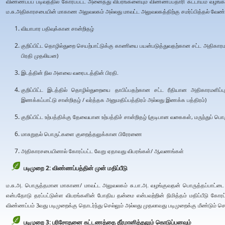
விண்ணப்பப் படிவத்தில் கோரப்பட்ட அனைத்து விபரங்களையும் விண்ணப்பதாரி கட்டாயம் வழங்
ம.சு.அதிகாரசபையின் மாகாண அலுவலகம் அல்லது மாவட்ட அலுவலகத்திற்கு சமர்ப்பித்தல் வேண்ட
வியாபார பதிவுக்கான சான்றிதழ்
குறிப்பிட்ட தொழில்துறை செயற்பாட்டுக்கு காணியை பயன்படுத்துவதற்கான சட்ட அதிகாரமள
பிரதி முதலியன)
இடத்தின் நில அளவை வரைபடத்தின் பிரதி.
குறிப்பிட்ட இடத்தில் தொழில்துறையை தாபிப்பதற்கான சட்ட ரீதியான அதிகாரமளிப்
இணக்கப்பாட்டு சான்றிதழ் / வர்த்தக அனுமதிப்பத்திரம் அல்லது இணக்க பத்திரம்)
குறிப்பிட்ட உற்பத்திக்கு தேவையான உற்பத்திச் சான்றிதழ் (குடிபான வகைகள், மருந்துப் பொ
மாசுறுதல் பொருட்களை குறைத்தலுக்கான பிரேரணை
அதிகாரசபையினால் கோரப்பட்ட வேறு ஏதாவது விபரங்கள்/ ஆவணங்கள்
படிமுறை 2: விண்ணப்பத்தின் முன் மதிப்பீடு
ம.சு.அ. பொருத்தமான மாகாண/ மாவட்ட அலுவலகம் சு.பா.அ. வழங்குவதன் பொருத்தப்பாட்டை சரி
என்பதோடு தரப்பட்டுள்ள விபரங்களின் போதிய தன்மை என்பவற்றின் நிமித்தம் மதிப்பீடு கோரப்ப
விண்ணப்பம் 3வது படிமுறைக்கு தொடர்ந்து செல்லும் அல்லது முதலாவது படிமுறைக்கு மீண்டும் செல
படிமுறை 3: பரிசோதனை கட்டணத்தை தீர்மானித்தலும் கொடுப்பனவும்