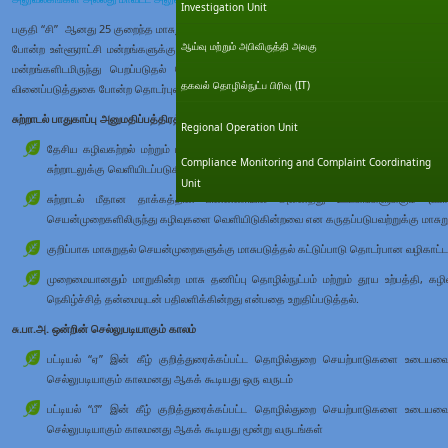
Investigation Unit
பகுதி “சி” ஆனது 25 குறைந்த மாசுறுதல் தொழில்துறை செயற்பாடுகளை உள்ளடக்கி இருப்பத
ஆய்வு மற்றும் அபிவிருத்தி அலகு
போன்ற உள்ளூராட்சி மன்றங்களுக்கு அதிகாரமளிக்கப்பட்டவையாக இருக்கின்றன. பட்டியல் “சி
மன்றங்களிடமிருந்து பெறப்படுதல் வேண்டும். உள்ளூர் அதிகாரசபைகள் சு.பா.அ. வழங்குத
தகவல் தொழில்நுட்ப பிரிவு (IT)
வினைப்படுத்துகை போன்ற தொடர்புடைய பணிகளையும் மேற்கொள்கின்றன.
சுற்றாடல் பாதுகாப்பு அனுமதிப்பத்திரத்தின் (சு.பா.அ.) நோக்கங்கள்
Regional Operation Unit
தேசிய கழிவகற்றல் மற்றும் புகை வெளியேற்றல் தராதரங்களுக்கு இயைந்த வகையில் குற
Compliance Monitoring and Complaint Coordinating
சுற்றாடலுக்கு வெளியிடப்படுகின்ற கழிவுகள் வெளியேற்றங்களை தடுத்தல் அல்லது குறைத்
Unit
சுற்றாடல் மீதான தாக்கத்தின் பின்னணியில் அனைத்து ஊடகங்களுக்கும் (வளி, 
செயன்முறைகளிலிருந்து கழிவுகளை வெளியிடுகின்றவை என கருதப்படுபவற்றுக்கு மாசுறு
குறிப்பாக மாசுறுதல் செயன்முறைகளுக்கு மாசுபடுத்தல் கட்டுப்பாடு தொடர்பான வழிகாட்
முறைமையானதும் மாறுகின்ற மாசு தணிப்பு தொழில்நுட்பம் மற்றும் தூய உற்பத்தி, க
நெகிழ்ச்சித் தன்மையுடன் பதிலளிக்கின்றது என்பதை உறுதிப்படுத்தல்.
சு.பா.அ. ஒன்றின் செல்லுபடியாகும் காலம்
பட்டியல் “ஏ” இன் கீழ் குறித்துரைக்கப்பட்ட தொழில்துறை செயற்பாடுகளை உடையவை –
செல்லுபடியாகும் காலமனது ஆகக் கூடியது ஒரு வருடம்
பட்டியல் “பீ” இன் கீழ் குறித்துரைக்கப்பட்ட தொழில்துறை செயற்பாடுகளை உடையவை 
செல்லுபடியாகும் காலமனது ஆகக் கூடியது மூன்று வருடங்கள்