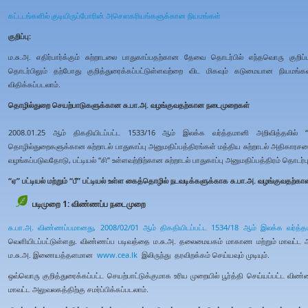
கட்டடங்களில் குடியிருப்போரின் அசௌகரியங்களுக்கான நியமங்கள்
குறிப்பு:
ம.சு.அ. எதிர்பார்க்கும் சுற்றாடலை பாதுகாப்பதற்கான தேவை தொடர்பில் எந்தவொரு குற
தொடர்பிலும் தற்போது குறித்துரைக்கப்பட்டுள்ளவற்றை விட மிகவும் கடுமையான நியமங்க
விதிக்கப்படலாம்.
தொழில்துறை செயற்பாடுகளுக்கான சு.பா.அ. வழங்குவதற்கான நடைமுறைகள்
2008.01.25 ஆம் திகதியிடப்பட்ட 1533/16 ஆம் இலக்க வர்த்தமானி அறிவித்தலில் “ஏ” 
தொழில்துறைகளுக்கான சுற்றாடல் பாதுகாப்பு அனுமதிப்பத்திரங்கள் மத்திய சுற்றாடல் அதி
வழங்கப்படுவதோடு, பட்டியல் “சி” உள்ளவற்றிற்கான சுற்றாடல் பாதுகாப்பு அனுமதிப்பத்திரம் தொ
“ஏ” பட்டியல் மற்றும் “பீ” பட்டியல் உள்ள கைத்தொழில் நடவடிக்களுக்காக சு.பா.அ. வழங்குவதற்
படிமுறை 1: விண்ணப்ப நடைமுறை
சு.பா.அ. விண்ணப்பமானது,
2008/02/01 ஆம் திகதியிடப்பட்ட 1534/18 ஆம் இலக்க வர்த்த
வெளியிடப்பட்டுள்ளது. விண்ணப்ப படிவத்தை ம.சு.அ. தலைமையகம் மாகாண மற்றும் மாவட்ட அ
ம.சு.அ. இணையத்தளமான
www.cea.lk
இலிருந்து தரவிறக்கம் செய்யவும் முடியும்.
ஒவ்வொரு குறித்துரைக்கப்பட்ட செயற்பாட்டுக்குமாக உரிய முறையில் பூர்த்தி செய்யப்பட்ட 
மாவட்ட அலுவலகத்திற்கு சமர்ப்பிக்கப்படலாம்.