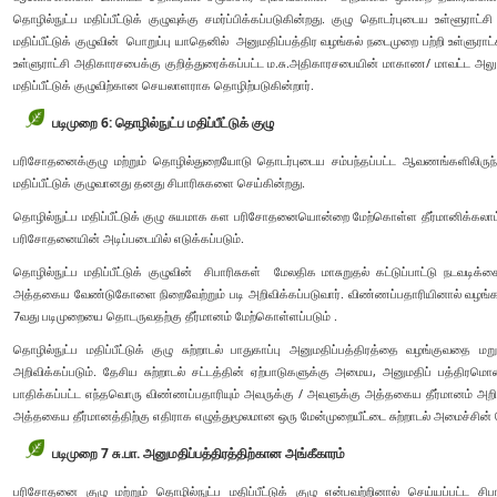
தொழில்நுட்ப மதிப்பீட்டுக் குழுவுக்கு சமர்ப்பிக்கப்படுகின்றது. குழு தொடர்புடைய உள்ளூராட
மதிப்பீட்டுக் குழுவின் பொறுப்பு யாதெனில் அனுமதிப்பத்திர வழங்கல் நடைமுறை பற்றி உள்ள
உள்ளுராட்சி அதிகாரசபைக்கு குறித்துரைக்கப்பட்ட ம.சு.அதிகாரசபையின் மாகாண/ மாவட்ட அலு
மதிப்பீட்டுக் குழுவிற்கான செயலாளராக தொழிற்படுகின்றார்.
படிமுறை 6: தொழில்நுட்ப மதிப்பீட்டுக் குழு
பரிசோதனைக்குழு மற்றும் தொழில்துறையோடு தொடர்புடைய சம்பந்தப்பட்ட ஆவணங்களிலிருந்த
மதிப்பீட்டுக் குழுவானது தனது சிபாரிசுகளை செய்கின்றது.
தொழில்நுட்ப மதிப்பீட்டுக் குழு சுயமாக கள பரிசோதனையொன்றை மேற்கொள்ள தீர்மானிக்கலாம்: 
பரிசோதனையின் அடிப்படையில் எடுக்கப்படும்.
தொழில்நுட்ப மதிப்பீட்டுக் குழுவின் சிபாரிசுகள் மேலதிக மாசுறுதல் கட்டுப்பாட்டு நட
அத்தகைய வேண்டுகோளை நிறைவேற்றும் படி அறிவிக்கப்படுவார். விண்ணப்பதாரியினால் வழங்கப்ப
7வது படிமுறையை தொடருவதற்கு தீர்மானம் மேற்கொள்ளப்படும் .
தொழில்நுட்ப மதிப்பீட்டுக் குழு சுற்றாடல் பாதுகாப்பு அனுமதிப்பத்திரத்தை வழங்குவதை மற
அறிவிக்கப்படும். தேசிய சுற்றாடல் சட்டத்தின் ஏற்பாடுகளுக்கு அமைய, அனுமதிப் பத்திர
பாதிக்கப்பட்ட எந்தவொரு விண்ணப்பதாரியும் அவருக்கு / அவளுக்கு அத்தகைய தீர்மானம் அறிவிக்
அத்தகைய தீர்மானத்திற்கு எதிராக எழுத்துமூலமான ஒரு மேன்முறையீட்டை சுற்றாடல் அமைச்சின்
படிமுறை 7 சு.பா. அனுமதிப்பத்திரத்திற்கான அங்கீகாரம்
பரிசோதனை குழு மற்றும் தொழில்நுட்ப மதிப்பீட்டுக் குழு என்பவற்றினால் செய்யப்பட்ட சிப