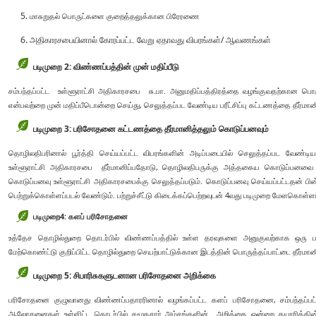
மாசுறுதல் பொருட்களை குறைத்தலுக்கான பிரேரணை
அதிகாரசபையினால் கோரப்பட்ட வேறு ஏதாவது விபரங்கள்/ ஆவணங்கள்
படிமுறை 2: விண்ணப்பத்தின் முன் மதிப்பீடு
சம்பந்தப்பட்ட உள்ளூராட்சி அதிகாரசபை சு.பா. அனுமதிப்பத்திரத்தை வழங்குவதற்கான பொர
என்பவற்றை முன் மதிப்பீடொன்றை செய்து, செலுத்தப்பட வேண்டிய பரீட்சிப்பு கட்டணத்தை தீர்மானி
படிமுறை 3: பரிசோதனை கட்டணத்தை தீர்மானித்தலும் கொடுப்பனவும்
தொழிலதிபரினால் பூர்த்தி செய்யப்பட்ட விபரங்களின் அடிப்படையில் செலுத்தப்பட வே
உள்ளூராட்சி அதிகாரசபை தீர்மானிப்பதோடு, தொழிலதிபருக்கு அத்தகைய கொடுப்பனவை ச
கொடுப்பனவு உள்ளூராட்சி அதிகாரசபைக்கு செலுத்தப்படும். கொடுப்பனவு செய்யப்பட்டதன் பின்னர
பெற்றுக்கொள்ளப்படல் வேண்டும். பற்றுச்சீட்டு கிடைக்கப்பெற்றவுடன் 4வது படிமுறை மேளகொள்ளப்
படிமுறை
4:
களப் பரிசோதனை
உத்தேச தொழில்துறை தொடர்பில் விண்ணப்பத்தில் உள்ள தரவுகளை அனுகுவற்காக ஒர
மேற்கொண்ட்டு குறிப்பிட்ட தொழில்துறை செயற்பாட்டுக்கான இடத்தின் பொருத்தப்பாட்டை தீர்மானி
படிமுறை 5: சிபாரிசுகளுடனான பரிசோதனை அறிக்கை
பரிசோதனை குழுவானது விண்ணப்பதாரரினால் வழங்கப்பட்ட களப் பரிசோதனை, சம்பந்தப்பட
ஆலோசனைகள் உள்ளிட்ட தொடர்பில் சமூகசார் அம்சங்களின் அறிக்கை ஒன்றை தயாரிக்கின்ற