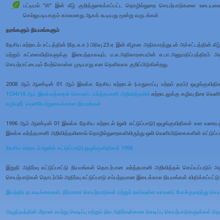
பட்டியல் “சி” இன் கீழ் குறித்துரைக்கப்பட்ட தொழில்துறை செயற்பாடுகளை உடையவை 
செல்லுபடியாகும் காலமனது ஆகக் கூடியது மூன்று வருடங்கள்
தரங்களும் நியமங்களும்
தேசிய சுற்றாடல் சட்டத்தின் (தே.சு.ச.) பிரிவு 23 ஏ இன் கீழான அதிகாரத்துடன் அச்சட்டத்தின்
மற்றும் கட்ளைவிதிகளுக்கு இயைந்தாகவும், ம.சு.அதிகாரபையின் சு.பா.அனுமதிப்பத்திரம் 
செயற்பாட்டையும் மேற்கொள்ள முடியாது என தெளிவாக குறிப்பிடுகின்றது.
2008 ஆம் ஆண்டின் 01 ஆம் இலக்க தேசிய சுற்றாடல் (பாதுகாப்பு மற்றம் தரம்) ஒழுங்குவித
1534/18 ஆம் இலக்கத்தைக் கொண்ட வர்த்தமானி அறிவித்தலில்
சுற்றாடலுக்கு கழிவு நீரை வெ
கழிவுநீர் வெளியேற்றுகைக்கான நியமங்கள்
1996 ஆம் ஆண்டின் 01 இலக்க தேசிய சுற்றாடல் (ஒலி கட்டுப்பாடு) ஒழுங்குவிதிகள் என வரையறு
இலக்க வர்த்தமானி அறிவித்தலினால் தொழில்துறைகளிலிருந்து ஒலி வெளியிடுகைகளின் கட்டுப்ப
தேசிய சுற்றாடல் (ஒலிக் கட்டுப்பாடு) ஒழுங்குவிதிகள் 1996
இறுதி அதிர்வு கட்டுப்பாட்டு நியமங்கள் தொடர்பான வர்த்தமானி அறிவித்தல் செய்யப்படும் அத
செயற்பாடுகள் தொடர்பில் அதிர்வு கட்டுப்பாடு சம்பந்தமான இடைக்கால நியமங்கள் விதிக்கப்பட்ட
இயந்திர நடவடிக்கைகள், நிர்மாண செயற்பாடுகள் மற்றும் நகர்வுள்ள வாகனப் போக்குவரத்து செய
அழுத்தத்தின் மீதான காற்று வெடிப்பு மற்றும் நில அதிர்வுக்கான வெடிப்பு செயற்பாடுகளுக்கள