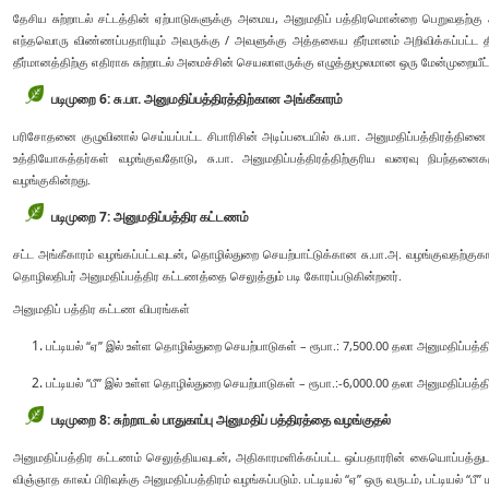
தேசிய சுற்றாடல் சட்டத்தின் ஏற்பாடுகளுக்கு அமைய, அனுமதிப் பத்திரமொன்றை பெறுவதற்கு
எந்தவொரு விண்ணப்பதாரியும் அவருக்கு / அவளுக்கு அத்தகைய தீர்மானம் அறிவிக்கப்பட்ட தி
தீர்மானத்திற்கு எதிராக சுற்றாடல் அமைச்சின் செயலாளருக்கு எழுத்துமூலமான ஒரு மேன்முறையீட
படிமுறை 6: சு.பா. அனுமதிப்பத்திரத்திற்கான அங்கீகாரம்
பரிசோதனை குழுவினால் செய்யப்பட்ட சிபாரிசின் அடிப்படையில் சு.பா. அனுமதிப்பத்திரத்தின
உத்தியோகத்தர்கள் வழங்குவதோடு, சு.பா. அனுமதிப்பத்திரத்திற்குரிய வரைவு நிபந்தனைகள
வழங்குகின்றது.
படிமுறை 7: அனுமதிப்பத்திர கட்டணம்
சட்ட அங்கீகாரம் வழங்கப்பட்டவுடன், தொழில்துறை செயற்பாட்டுக்கான சு.பா.அ. வழங்குவதற்க
தொழிலதிபர் அனுமதிப்பத்திர கட்டணத்தை செலுத்தும் படி கோரப்படுகின்றனர்.
அனுமதிப் பத்திர கட்டண விபரங்கள்
பட்டியல் “ஏ” இல் உள்ள தொழில்துறை செயற்பாடுகள் – ரூபா.: 7,500.00 தலா அனுமதிப்பத்திர
பட்டியல் “பீ” இல் உள்ள தொழில்துறை செயற்பாடுகள் – ரூபா.:-6,000.00 தலா அனுமதிப்பத்தி
படிமுறை 8: சுற்றாடல் பாதுகாப்பு அனுமதிப் பத்திரத்தை வழங்குதல்
அனுமதிப்பத்திர கட்டணம் செலுத்தியவுடன், அதிகாரமளிக்கப்பட்ட ஒப்பதாரரின் கையொப்பத்துடன்
விஞ்ஞாத காலப் பிரிவுக்கு அனுமதிப்பத்திரம் வழங்கப்படும். பட்டியல் “ஏ” ஒரு வருடம், பட்டியல் “பீ” ம