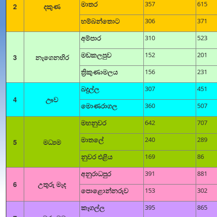
මාතර
357
615
2
දකුණ
හම්බන්තොට
306
371
අම්පාර
310
523
මඩකලපුව
152
201
3
නැගෙනහිර
ත්‍රිකුණාමලය
156
231
බදුල්ල
307
451
4
ඌව
මොණරාගල
360
507
මහනුවර
642
707
මාතලේ
240
289
5
මධ්‍යම
නුවර එළිය
169
86
අනුරාධපුර
391
881
6
උතුරු මැද
පොළොන්නරුව
153
302
කෑගල්ල
395
865