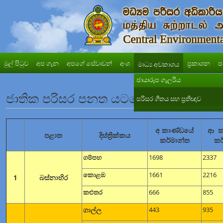
මුල් පිටුව
අප ගැන
අපගේ සේවාවන්
අංශ
ප්‍රකාශන
ප
මාධ්‍ය අවකාශය
ඡායාරූප ගැලරිය
ජාතික පරිසර පනත යටතේ ප්‍රකාශිත ක්‍රියා
පරිසර ගීතය සහ ප්‍රතිඥාව
අ කාණ්ඩයේ
ආ ක
පළාත
දිස්ත්‍රික්කය
කර්මාන්ත
කර
ගම්පහ
1698
2337
කොළඹ
1661
2216
1
බස්නාහිර
කළුතර
666
855
ගාල්ල
443
935