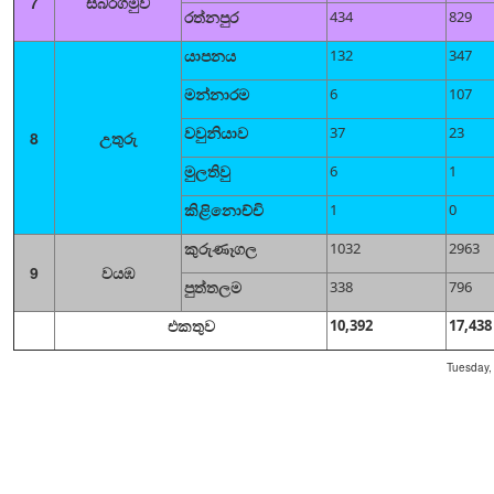
7
සබරගමුව
රත්නපුර
434
829
යාපනය
132
347
මන්නාරම
6
107
වවුනියාව
37
23
8
උතුරු
මුලතිවු
6
1
කිළිනොච්චි
1
0
කුරුණෑගල
1032
2963
9
වයඹ
පුත්තලම
338
796
එකතුව
10,392
17,438
Tuesday,