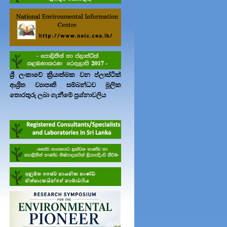
ශ්‍රී ලංකාවේ ක්‍රියාත්මක වන ප්ලාස්ටික්
ආශ්‍රිත ව්‍යාපෘති සම්බන්ධව මූලික
තොරතුරු ලබා ගැනීමේ ප්‍රශ්නාවලිය