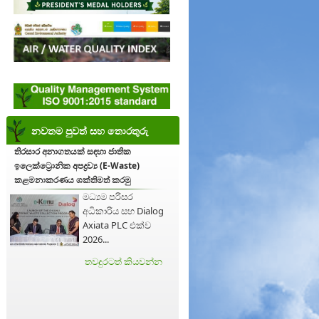
නවතම පුවත් සහ තොරතුරු
තිරසාර අනාගතයක් සඳහා ජාතික
ඉලෙක්ට්‍රොනික අපද්‍රව්‍ය (E-Waste)
කළමනාකරණය ශක්තිමත් කරමු
මධ්‍යම පරිසර
අධිකාරිය සහ Dialog
Axiata PLC එක්ව
2026...
තවදුරටත් කියවන්න