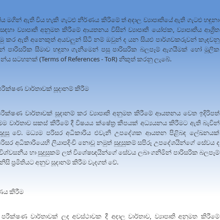
ය මගින් ඇති විය හැකි ගැටළු නිර්ණය කිරිමේ ත් අදාල ව්‍යාපෘතියේ ඇති ගැටළු හඳුනා
සඳහා ව්‍යාපෘති අනුමත කිරීමේ ආයතනය විසින් ව්‍යාපෘති යෝජක, ව්‍යාපෘතිය ආශ්‍රිත
 කර ඇති අනෙකුත් අයවලුන් සිටී නම් ඔවුන් ද යන සියළු පාර්ශවකරුවන් කැඳවනු
න් පාරිසරික සීමාව හඳුනා ගැනීමෙන් පසු පාරිසරික බලපෑම් ඇගයීමක් හෝ මූලික
ේය සටහනක් (Terms of References - ToR) නිකුත් කරනු ලැබේ.
පරීක්ෂණ වාර්තාවක් සූදානම් කිරීම
 පරීක්ෂණ වාර්තාවක් සූදානම් කර ව්‍යාපෘති අනුමත කිරීමේ ආයතනය වෙත ඉදිරිපත්
 වාර්තාව සකස් කිරීමේ දී විෂයය ක්ෂේත්‍ර කීපයක් අධ්‍යයනය කිරීමට ඇති බැවින්
සු වේ. මධ්‍යම පරිසර අධිකාරිය එවැනි උපදේශක ආයතන පිළිබඳ ලේඛනයක්
සර අධිකාරියෙහි ලියාපදිංචි නොවූ නමුත් සුදුසුකම් සපිරූ උපදේශයින්ගේ සේවය ද
 විශ්වසනීය හා සුදුසුකම් ලත් විශේෂඥයින්ගේ සේවය ලබා ගනිමින් පාරිසරික බලපෑම්
සි ප්‍රමිතියට අනුව සූදානම් කිරීම වැදගත් වේ.
ණය කිරීම
 පරීක්ෂණ වාර්තාවක් ලද අවස්ථාවක දී අදාල වාර්තාව, ව්‍යාපෘති අනුමත කිරීමේ