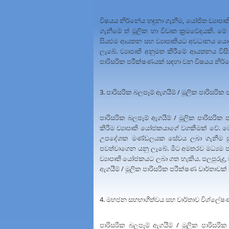
විෂයය නිර්නේය හඳුනා ගැනීම, යෝජිත ව්‍යාපෘති
ගැනීමේ ත් මූලික හා විවෘත ක්‍රමවේදයකි. මේ 
සියළුම ආයතන සහ ව්‍යාපෘතියට අවධානය යොමු
ලැබේ. ව්‍යාපෘති අනුමත කිරීමේ ආයතනය විසි
පාරිසරික පරීක්ෂණයක් සඳහා වන විෂයය නිර්න
3. පාරිසරික බලපෑම් ඇගයීම් / මූලික පාරිසරික 
පාරිසරික බලපෑම් ඇගයීම් / මූලික පාරිසරික
කිරීම ව්‍යාපෘති යෝජකයාගේ වගකීමක් වේ. මෙම
උපදේශක මණ්ඩලයක සේවය ලබා ගැනීම සුදු
පවත්වාගෙන යනු ලැබේ. මීට අමතරව මධ්‍යම පරි
ව්‍යාපෘති යෝජකයට ලබා ගත හැකිය. පලපුරුදු,
ඇගයීම් / මූලික පාරිසරික පරීක්ෂණ වාර්තාවක් නි
4. මහජන සහභාගීත්වය සහ වාර්තාව විශ්ලේෂ
පාරිසරික බලපෑම් ඇගයීම් / මූලික පාරිසරික