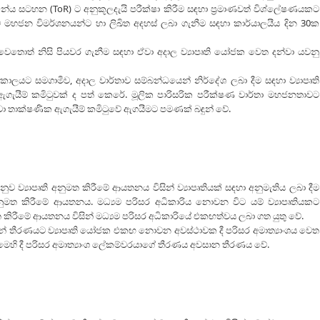
ේය සටහන (ToR) ට අනුකූලදැයි පරීක්ෂා කිරීම සඳහා ප්‍රමාණවත් විශ්ලේෂණයකට
 මහජන විමර්ශනයන්ට හා ලිඛිත අදහස් ලබා ගැනීම සඳහා කාර්යාලයීය දින 30ක
වෙතොත් නිසි පියවර ගැනීම සඳහා ඒවා අදාල ව්‍යාපෘති යෝජක වෙත දන්වා යවනු
ාලයට සමගාමීව, අදාල වාර්තාව සම්බන්ධයෙන් නිර්දේශ ලබා දීම සඳහා ව්‍යාපෘති
ගැයීම් කමිටුවක් ද පත් කෙරේ. මූලික පාරිසරික පරීක්ෂණ වාර්තා මහජනතාවට
වා තාක්ෂණික ඇගැයීම් කමිටුවේ ඇගයීමට පමණක් බඳුන් වේ.
ව ව්‍යාපෘති අනුමත කිරීමේ ආයතනය විසින් ව්‍යාපෘතියක් සඳහා අනුමැතිය ලබා දීම
අනුමත කිරීමේ ආයතනය. මධ්‍යම පරිසර අධිකාරිය නොවන විට යම් ව්‍යාපෘතියකට
මත කිරීමේ ආයතනය විසින් මධ්‍යම පරිසර අධිකාරියේ එකඟත්වය ලබා ගත යුතු වේ.
 දුන් තීරණයට ව්‍යාපෘති යෝජක එකඟ නොවන අවස්ථාවක දී පරිසර අමාත්‍යාංශය වෙත
 මෙහි දී පරිසර අමාත්‍යාංශ ලේකම්වරයාගේ තීරණය අවසාන තීරණය වේ.