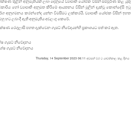
රීක්ෂණ තුළින් අනුමැතියක් ලබා දෙනුයේ ව්‍යාපෘති යෝජක විසින් සම්පූර්ණ කළ යුතු
ධිකාරිය හෝ ව්‍යාපෘති අනුමත කිරීමේ ආයතනය විසින් මුලින් දැක්වූ කොන්දේසි ඉටු
ාර්ග අනුගමනය කරන්නේද යන්න විමසීමට ලක්කරයි. ව්‍යාපෘති යෝජක විසින් ඉහත
 හට ලබා දී ඇති අනුමැතිය අවලංගු කෙරේ.
පරීක්ෂණ රෙගුලාසි පහත දැක්වෙන ගැසට් නිවේදයන්හි ප්‍රකාශයට පත් කර ඇත.
ශේෂ ගැසට් නිවේදනය
ිශේෂ ගැසට් නිවේදනය
Thursday, 14 September 2023 06:11 අවසන් වර ට යාවත්කාල කළ දිනය