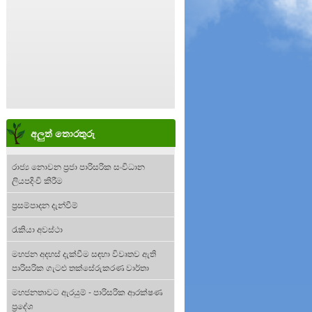
අලුත් තොරතුරු
රාජ්‍ය නොවන ප්‍රජා පාරිසරික සංවිධාන
ලියපදිංචි කිරීම
ප්‍රසම්පාදන දැන්වීම්
රැකියා අවස්ථා
මහජන අදහස් දැක්වීම සඳහා විවෘතව ඇති
පාරිසරික ගැටළු තක්සේරුකරණ වාර්තා
මහජනතාවට ඇරයුම් - පාරිසරික ආරක්ෂණ
ප්‍රදේශ