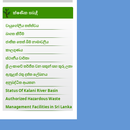
ක්ෂණික සබැඳි
වායුගෝලීය තත්ත්වය
බාගත කිරීම්
ජාතික තෙත් බිම් නාමාවලිය
කාලගුණය
ස්ථානීය වාර්තා
ශ්‍රි ලංකාවේ තර්ජිත වන සතුන් සහ තුරු ලතා
ඇතුළත් රතු දත්ත ලේඛනය
අනුබද්ධිත ආයතන
Status Of Kalani River Basin
Authorized Hazardous Waste
Management Facilities in Sri Lanka