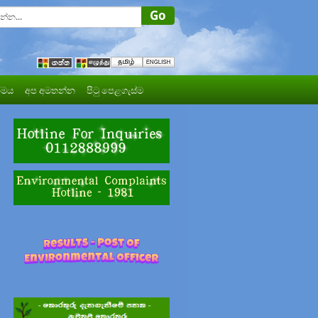
මය
අප අමතන්න
පිටු පෙළගැස්ම