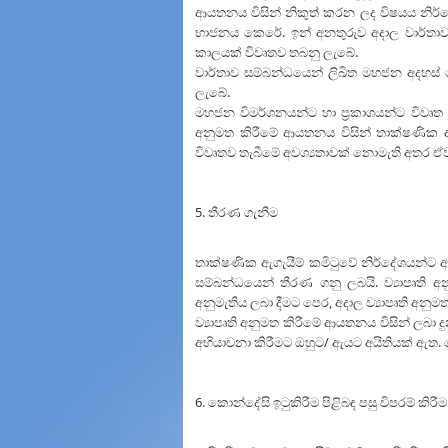
ආයතනය විසින් නිකුත් කරන ලද විෂයය නිර්න
භාජනය කෙරේ. ඉන් අනතුරුව අදාල වාර්තාව
කාලයක් විවෘතව තබනු ලැබේ.
වාර්තාව සම්බන්ධයෙන් ලිඛිත මහජන අදහස් 
ලැබේ.
මහජන විමර්ශනයන්ට හා ප්‍රකාශයන්ට විවෘත ක
අනුමත කිරීමේ ආයතනය විසින් තාක්ෂණික ඇ
විවෘතව තැබීමේ අවශ්‍යතාවක් නොමැති අතර ඒ
5. තීරණ ගැනීම
තාක්ෂණික ඇගැයීම් කමිටුවේ නිර්දේශයන්ට අනු
සම්බන්ධයෙන් තීරණ ගනු ලබයි. ව්‍යාපෘති 
අනුමැතිය ලබා දීමට පෙර, අදාල ව්‍යාපෘති අනු
ව්‍යාපෘති අනුමත කිරීමේ ආයතනය විසින් ලබා
අභියාචනා කිරීමට ඔහුට/ ඇයට අයිතියක් ඇත.
6. කොන්දේසි ඉටුකිරීම පිළිබඳ පසු විපරම් කිරීම