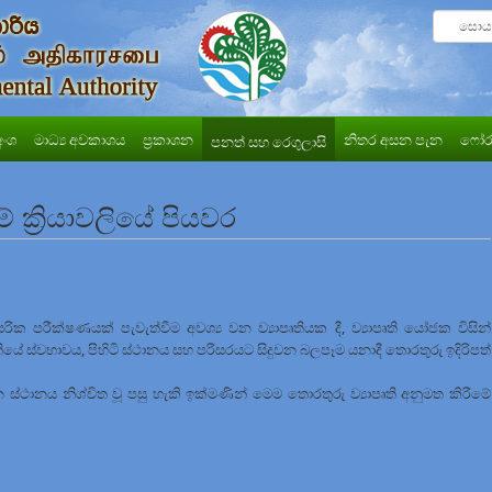
අංශ
මාධ්‍ය අවකාශය
ප්‍රකාශන
නිතර අසන පැන
ෆෝර
පනත් සහ රෙගුලාසි
 ක්‍රියාවලියේ පියවර
ික පරීක්ෂණයක් පැවැත්වීම අවශ්‍ය වන ව්‍යාපෘතියක දී, ව්‍යාපෘති යෝජක විසින්
ියේ ස්වභාවය, පිහිටි ස්ථානය සහ පරිසරයට සිදුවන බලපෑම යනාදී තොරතුරු ඉදිරිපත්
වන ස්ථානය නිශ්චිත වූ පසු හැකි ඉක්මණින් මෙම තොරතුරු ව්‍යාපෘති අනුමත කිරීමේ