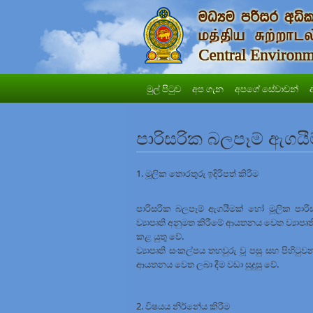
මුල් පිටුව
අප ගැන
අපගේ සේවාවන්
පාරිසරික බලපෑම් ඇගයීම්
1. මූලික තොරතුරු ඉදිරිපත් කිරිම
පාරිසරික බලපෑම් ඇගයීමක් හෝ මූලික පාරිසර
ව්‍යාපෘති අනුමත කිරීමේ ආයතනය වෙත ව්‍යාපෘත
කළ යුතු වේ.
ව්‍යාපෘති සංකල්පය තහවුරු වූ පසු සහ පිහිටු
ආයතනය වෙත ලබා දීම වඩා සුදුසු වේ.
2. විෂයය නිර්නේය කිරීම