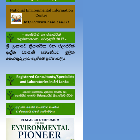
ශ්‍රී ලංකාවේ ක්‍රියාත්මක වන ප්ලාස්ටික්
ආශ්‍රිත ව්‍යාපෘති සම්බන්ධව මූලික
තොරතුරු ලබා ගැනීමේ ප්‍රශ්නාවලිය