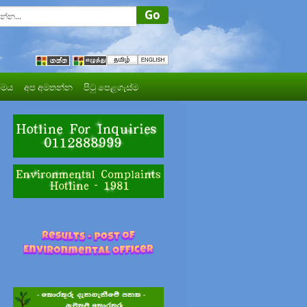
මය
අප අමතන්න
පිටු පෙළගැස්ම