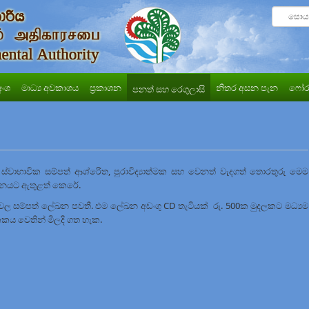
අංශ
මාධ්‍ය අවකාශය
ප්‍රකාශන
නිතර අසන පැන
ෆෝර
පනත් සහ රෙගුලාසි
, ස්වාභාවික සම්පත් ආශ්රිෙත, පුරාවිද්‍යාත්මක සහ වෙනත් වැදගත් තොරතුරු මෙම
ේඛනයට ඇතුළත් කෙරේ.
 වල සම්පත් ලේඛන පවතී. එම ලේඛන අඩංගු CD තැටියක් රු. 500ක මුදලකට මධ්‍යම
කය වෙතින් මිලදි ගත හැක.