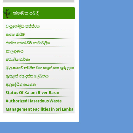
ක්ෂණික සබැඳි
වායුගෝලීය තත්ත්වය
බාගත කිරීම්
ජාතික තෙත් බිම් නාමාවලිය
කාලගුණය
ස්ථානීය වාර්තා
ශ්‍රි ලංකාවේ තර්ජිත වන සතුන් සහ තුරු ලතා
ඇතුළත් රතු දත්ත ලේඛනය
අනුබද්ධිත ආයතන
Status Of Kalani River Basin
Authorized Hazardous Waste
Management Facilities in Sri Lanka