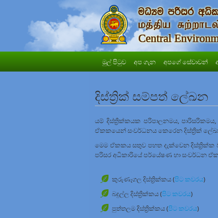
මුල් පිටුව
අප ගැන
අපගේ සේවාවන්
දිස්ත්‍රික් සම්පත් ලේඛන
යම් දිස්ත්‍රික්කයක පරිපාලනමය, පාරිසරිකමය
ඒකකයෙන් සංවර්ධනය කෙරෙන දිස්ත්‍රික් ල
මෙම ඒකකය සතුව පහත දැක්වෙන දිස්ත්‍රික්ක
පරිසර අධිකාරියේ පර්යේෂණ හා සංවර්ධන ඒක
කුරුණෑගල දිස්ත්‍රික්කය (
පිට කවරය
)
බදුල්ල දිස්ත්‍රික්කය (
පිට කවරය
)
පුත්තලම දිස්ත්‍රික්කය (
පිට කවරය
)