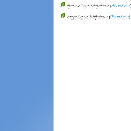
ත්‍රිකුණාමලය දිස්ත්‍රික්කය (
පිට කවරය
අනුරාධපුරය දිස්ත්‍රික්කය (
පිට කවරය
)