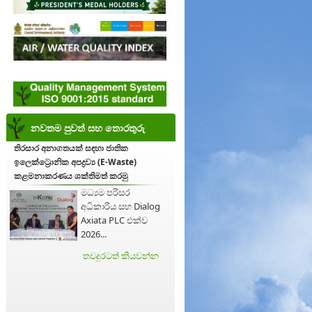
නවතම පුවත් සහ තොරතුරු
තිරසාර අනාගතයක් සඳහා ජාතික
ඉලෙක්ට්‍රොනික අපද්‍රව්‍ය (E-Waste)
කළමනාකරණය ශක්තිමත් කරමු
මධ්‍යම පරිසර
අධිකාරිය සහ Dialog
Axiata PLC එක්ව
2026...
තවදුරටත් කියවන්න