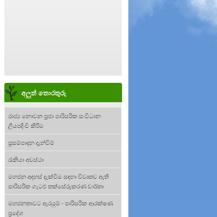
අලුත් තොරතුරු
රාජ්‍ය නොවන ප්‍රජා පාරිසරික සංවිධාන
ලියපදිංචි කිරීම
ප්‍රසම්පාදන දැන්වීම්
රැකියා අවස්ථා
මහජන අදහස් දැක්වීම සඳහා විවෘතව ඇති
පාරිසරික ගැටළු තක්සේරුකරණ වාර්තා
මහජනතාවට ඇරයුම් - පාරිසරික ආරක්ෂණ
ප්‍රදේශ