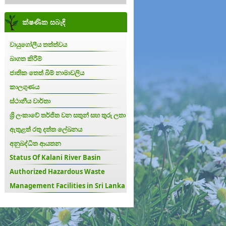
ක්ෂණික සබැඳි
වායුගෝලීය තත්ත්වය
බාගත කිරීම්
ජාතික තෙත් බිම් නාමාවලිය
කාලගුණය
ස්ථානීය වාර්තා
ශ්‍රි ලංකාවේ තර්ජිත වන සතුන් සහ තුරු ලතා
ඇතුළත් රතු දත්ත ලේඛනය
අනුබද්ධිත ආයතන
Status Of Kalani River Basin
Authorized Hazardous Waste
Management Facilities in Sri Lanka