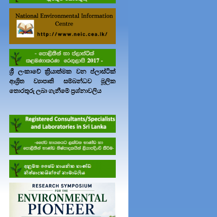
ශ්‍රී ලංකාවේ ක්‍රියාත්මක වන ප්ලාස්ටික්
ආශ්‍රිත ව්‍යාපෘති සම්බන්ධව මූලික
තොරතුරු ලබා ගැනීමේ ප්‍රශ්නාවලිය