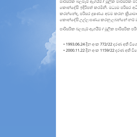
පාරිසරික බලපෑම් ඇගයීම් / මූලික පාරිසරික ප
කොන්දේසි ඉදිරිපත් කරමිනි. මධ්‍යම පරිසර අ
කරන්නේද, පරිසර දූෂණය අවම කරන ක්‍රියාම
කොන්දේසි උල්ලංඝණය කරනු ලබන්නේ නම් ඔහු
පාරිසරික බලපෑම් ඇගයීම් / මූලික පාරිසරික 
• 1993.06.24 දින අංක 772/22 දරණ අති වි
• 2000.11.22 දින අංක 1159/22 දරණ අති ව