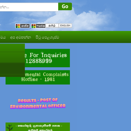
මය
අප අමතන්න
පිටු පෙළගැස්ම