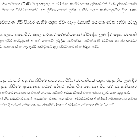
ේය සටහන (ToR) ට අනුකූලදැයි පරීක්ෂා කිරීම සඳහා ප්‍රමාණවත් විශ්ලේෂණයකට
 මහජන විමර්ශනයන්ට හා ලිඛිත අදහස් ලබා ගැනීම සඳහා කාර්යාලයීය දින 30ක
වෙතොත් නිසි පියවර ගැනීම සඳහා ඒවා අදාල ව්‍යාපෘති යෝජක වෙත දන්වා යවනු
ාලයට සමගාමීව, අදාල වාර්තාව සම්බන්ධයෙන් නිර්දේශ ලබා දීම සඳහා ව්‍යාපෘති
ගැයීම් කමිටුවක් ද පත් කෙරේ. මූලික පාරිසරික පරීක්ෂණ වාර්තා මහජනතාවට
වා තාක්ෂණික ඇගැයීම් කමිටුවේ ඇගයීමට පමණක් බඳුන් වේ.
ව ව්‍යාපෘති අනුමත කිරීමේ ආයතනය විසින් ව්‍යාපෘතියක් සඳහා අනුමැතිය ලබා දීම
අනුමත කිරීමේ ආයතනය. මධ්‍යම පරිසර අධිකාරිය නොවන විට යම් ව්‍යාපෘතියකට
මත කිරීමේ ආයතනය විසින් මධ්‍යම පරිසර අධිකාරියේ එකඟත්වය ලබා ගත යුතු වේ.
 දුන් තීරණයට ව්‍යාපෘති යෝජක එකඟ නොවන අවස්ථාවක දී පරිසර අමාත්‍යාංශය වෙත
 මෙහි දී පරිසර අමාත්‍යාංශ ලේකම්වරයාගේ තීරණය අවසාන තීරණය වේ.