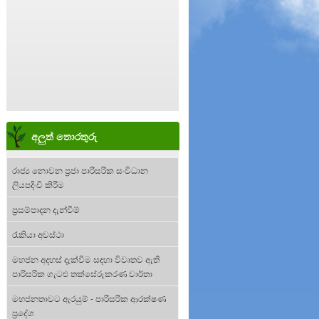
අලුත් තොරතුරු
රාජ්‍ය නොවන ප්‍රජා පාරිසරික සංවිධාන
ලියපදිංචි කිරීම
ප්‍රසම්පාදන දැන්වීම්
රැකියා අවස්ථා
මහජන අදහස් දැක්වීම සඳහා විවෘතව ඇති
පාරිසරික ගැටළු තක්සේරුකරණ වාර්තා
මහජනතාවට ඇරයුම් - පාරිසරික ආරක්ෂණ
ප්‍රදේශ