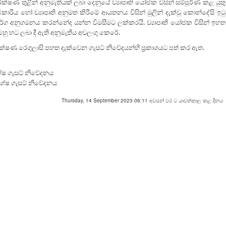
රීක්ෂණ තුළින් අනුමැතියක් ලබා දෙනුයේ ව්‍යාපෘති යෝජක විසින් සම්පූර්ණ කළ යුතු
ධිකාරිය හෝ ව්‍යාපෘති අනුමත කිරීමේ ආයතනය විසින් මුලින් දැක්වූ කොන්දේසි ඉටු
ාර්ග අනුගමනය කරන්නේද යන්න විමසීමට ලක්කරයි. ව්‍යාපෘති යෝජක විසින් ඉහත
 හට ලබා දී ඇති අනුමැතිය අවලංගු කෙරේ.
පරීක්ෂණ රෙගුලාසි පහත දැක්වෙන ගැසට් නිවේදයන්හි ප්‍රකාශයට පත් කර ඇත.
ශේෂ ගැසට් නිවේදනය
ිශේෂ ගැසට් නිවේදනය
Thursday, 14 September 2023 06:11 අවසන් වර ට යාවත්කාල කළ දිනය