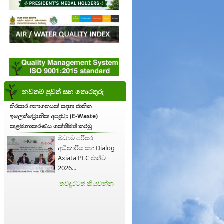
නවතම පුවත් සහ තොරතුරු
තිරසාර අනාගතයක් සඳහා ජාතික
ඉලෙක්ට්‍රොනික අපද්‍රව්‍ය (E-Waste)
කළමනාකරණය ශක්තිමත් කරමු
මධ්‍යම පරිසර
අධිකාරිය සහ Dialog
Axiata PLC එක්ව
2026...
තවදුරටත් කියවන්න