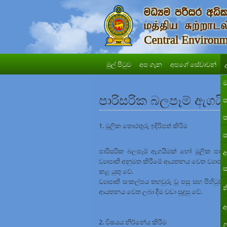
මුල් පිටුව
අප ගැන
අපගේ සේවාවන්
ම
පාරිසරික බලපෑම් ඇගයීම්
ප
ප
1. මූලික තොරතුරු ඉදිරිපත් කිරිම
ප
පාරිසරික බලපෑම් ඇගයීමක් හෝ මූලික පාරිසර
අ
ව්‍යාපෘති අනුමත කිරීමේ ආයතනය වෙත ව්‍යාපෘත
ස
කළ යුතු වේ.
ව්‍යාපෘති සංකල්පය තහවුරු වූ පසු සහ පිහිටු
න
ආයතනය වෙත ලබා දීම වඩා සුදුසු වේ.
අ
2. විෂයය නිර්නේය කිරීම
ව