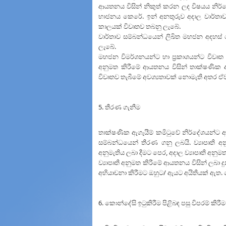
ආයතනය විසින් නිකුත් කරන ලද විෂයය නිර්න
භාජනය කෙරේ. ඉන් අනතුරුව අදාල වාර්තාව
කාලයක් විවෘතව තබනු ලැබේ.
වාර්තාව සම්බන්ධයෙන් ලිඛිත මහජන අදහස් 
ලැබේ.
මහජන විමර්ශනයන්ට හා ප්‍රකාශයන්ට විවෘත ක
අනුමත කිරීමේ ආයතනය විසින් තාක්ෂණික ඇ
විවෘතව තැබීමේ අවශ්‍යතාවක් නොමැති අතර ඒ
5. තීරණ ගැනීම
තාක්ෂණික ඇගැයීම් කමිටුවේ නිර්දේශයන්ට අනු
සම්බන්ධයෙන් තීරණ ගනු ලබයි. ව්‍යාපෘති 
අනුමැතිය ලබා දීමට පෙර, අදාල ව්‍යාපෘති අනු
ව්‍යාපෘති අනුමත කිරීමේ ආයතනය විසින් ලබා
අභියාචනා කිරීමට ඔහුට/ ඇයට අයිතියක් ඇත.
6. කොන්දේසි ඉටුකිරීම පිළිබඳ පසු විපරම් කිරීම