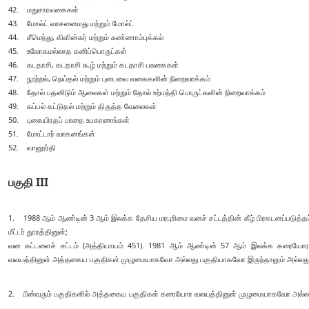
42. மதுசாரவகைகள்
43. மோல்ட் வாசனைமது மற்றும் மோல்ட்
44. சீமெந்து, கிளின்கர் மற்றும் சுண்ணாம்புக்கல்
45. உலோகமல்லாத கனிப்பொருட்கள்
46. கடதாசி, கடதாசி கூழ் மற்றும் கடதாசி பலகைகள்
47. நூற்றல், நெய்தல் மற்றும் புடைவை வகைகளின் நிறைவாக்கம்
48. தோல் பதனிடும் ஆலைகள் மற்றும் தோல் உற்பத்தி பொருட்களின் நிறைவாக்கம்
49. கப்பல் கட்டுதல் மற்றும் திருத்த வேலைகள்
50. புகையிரதப் பாதை உபகரணங்கள்
51. மோட்டார் வாகனங்கள்
52. வானூர்தி
பகுதி III
1. 1988 ஆம் ஆண்டின் 3 ஆம் இலக்க தேசிய மரபுரிமை வனச் சட்டத்தின் கீழ் பிரகடனப்படுத்தப்
மீட்டர் தூரத்தினுள்;
வன கட்டளைச் சட்டம் (அத்தியாயம் 451). 1981 ஆம் ஆண்டின் 57 ஆம் இலக்க கரையோர ப
வலயத்தினுள் அத்தகைய பகுதிகள் முழுமையாகவோ அல்லது பகுதியாகவோ இருந்தாலும் அல்லது இ
2. பின்வரும் பகுதிகளில் அத்தகைய பகுதிகள் கரையோர வலயத்தினுள் முழுமையாகவோ அல்லது