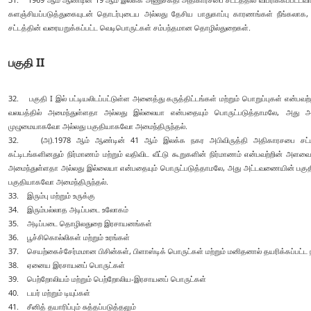
களஞ்சியப்படுத்துகையுடன் தொடர்புடைய அல்லது தேசிய பாதுகாப்பு காரணங்கள் நீங்கல
சட்டத்தின் வரையறுக்கப்பட்ட வெடிபொருட்கள் சம்பந்தமான தொழில்துறைகள்.
பகுதி II
32. பகுதி I இல் பட்டியலிடப்பட்டுள்ள அனைத்து கருத்திட்டங்கள் மற்றும் பொறுப்புகள் என
வலயத்தில் அமைந்துள்ளதா அல்லது இல்லையா என்பதையும் பொருட்படுத்தாமலே, அது அட்
முழுமையாகவோ அல்லது பகுதியாகவோ அமைந்திருந்தல்.
32. (அ).1978 ஆம் ஆண்டின் 41 ஆம் இலக்க நகர அபிவிருத்தி அதிகாரசபை சட்டத்
கட்டிடங்களினதும் நிர்மாணம் மற்றும் வதிவிட வீட்டு கூறுகளின் நிர்மாணம் என்பவற்றின் 
அமைந்துள்ளதா அல்லது இல்லையா என்பதையும் பொருட்படுத்தாமலே, அது அட்டவணையின் பகுதி I
பகுதியாகவோ அமைந்திருந்தல்.
33. இரும்பு மற்றும் உருக்கு
34. இரும்பல்லாத அடிப்படை உலோகம்
35. அடிப்படை தொழிலதுறை இரசாயனங்கள்
36. பூச்சிகொல்லிகள் மற்றும் உரங்கள்
37. செயற்கைச்சேர்மமான பிசின்கள், பிளாஸ்டிக் பொருட்கள் மற்றும் மனிதனால் தயரிக்கப்பட்ட
38. ஏனைய இரசாயனப் பொருட்கள்
39. பெற்றோலியம் மற்றும் பெற்றோலிய-இரசாயனப் பொருட்கள்
40. டயர் மற்றும் டியுப்கள்
41. சீனித் தயாரிப்பும் சுத்தப்படுத்தலும்