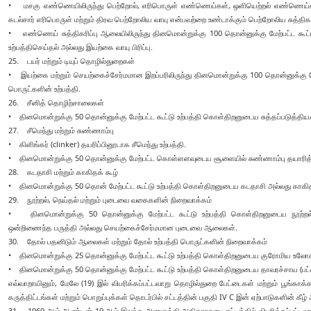
• மசகு எண்ணெயிலிருந்து பெற்றோல், எரிபொருள் எண்ணெய்கள், ஒளியெற்றல் எண்ணெய்கள், உ
கடல்சார் எரிபொருள் மற்றும் திரவ பெற்றோலிய வாயு என்பவற்றை உண்டாக்கும் பெற்றோலிய சுத்திகர
• எண்ணெய் சுத்திகரிப்பு ஆலையிலிருந்து தினமொன்றுக்கு 100 தொன்னுக்கு மேற்பட்ட க
உற்பத்திசெய்தல் அல்லது இயற்கை வாயு பிரிப்பு.
25. டயர் மற்றும் டியுப் தொழில்துறைகள்
• இயற்கை மற்றும் செயற்கைச்சேர்மமான இறப்பரிலிருந்து தினமொன்றுக்கு 100 தொன்னுக்கு மேற்ப
பொருட்களின் உற்பத்தி.
26. சீனித் தொழிற்சாலைகள்
• தினமொன்றுக்கு 50 தொன்னுக்கு மேற்பட்ட கூட்டு உற்பத்தி கொள்திறனுடைய சுத்தப்படுத்திய/ 
27. சீமெந்து மற்றும் சுண்ணாம்பு
• கிளிங்கர் (clinker) தயரிப்பினூடாக சீமெந்து உற்பத்தி.
• தினமொன்றுக்கு 50 தொன்னுக்கு மேற்பட்ட கொள்ளளவுடைய சூளையில் சுண்ணாம்பு தயாரித
28. கடதாசி மற்றும் காகிதக் கூழ்
• தினமொன்றுக்கு 50 தொன் மேற்பட்ட கூட்டு உற்பத்தி கொள்திறனுடைய கடதாசி அல்லது காகிதக்
29. நூற்றல், நெய்தல் மற்றும் புடைவை வகைகளின் நிறைவாக்கம்
• தினமொன்றுக்கு 50 தொன்னுக்கு மேற்பட்ட கூட்டு உற்பத்தி கொள்திறனுடைய நூற்றல், 
ஒன்றிணைந்த பருத்தி அல்லது செயற்கைச்சேர்மமான புடைவை ஆலைகள்.
30. தோல் பதனிடும் ஆலைகள் மற்றும் தோல் உற்பத்தி பொருட்களின் நிறைவாக்கம்
• தினமொன்றுக்கு 25 தொன்னுக்கு மேற்பட்ட கூட்டு உற்பத்தி கொள்திறனுடைய குரோமிய உலோக
• தினமொன்றுக்கு 50 தொன்னுக்கு மேற்பட்ட கூட்டு உற்பத்தி கொள்திறனுடைய தாவரச்சாய (ப
எவ்வாறாயினும், மேலே (19) இல் விபரிக்கப்பட்டவாறு தொழில்துறை பேட்டைகள் மற்றும் பூங்காக
கருத்திட்டங்கள் மற்றும் பொறுப்புக்கள் தொடர்பில் சட்டத்தின் பகுதி IV C இன் ஏற்பாடுகளின் கீழ
31. 1969 ஆம் ஆண்டின் 19 ஆம் இலக்க அணுசக்தி அதிகாரசபை சட்டத்தில் விபரிக்கப்பட்டவாற