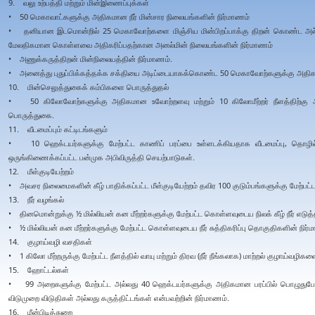
9. வலு உற்பத்தி மற்றும் மின்இணைப்புக்கள்
• 50 மெகாவாட்களுக்கு அதிகமான நீர் மின்சார நிலையங்களின் நிர்மாணம்
• தனியான இடமொன்றில் 25 மெகாவோற்களை மிஞ்சிய மின்பிறப்பாக்கு திறன் கொண்ட அல்
மேலதிகமான கொள்ளவை அதிகரிப்பதற்கான அனல்மின் நிலையங்களின் நிர்மாணம்
• அணுக்கருத்திறன் மின்நிலையத்தின் நிர்மாணம்.
• அனைத்து புதுப்பிக்கத்தக்க சக்தியை அடிப்டையாகக்கொண்ட 50 மெகாவோற்களுக்கு அதிகமா
10. மின்செலுத்துகைக் கம்பிகளை பொருத்துதல்
• 50 கிலோவோற்களுக்கு அதிகமான உவோற்றளவு மற்றும் 10 கிலோமீற்றர் நீளத்திற்கு அ
பொருத்துகை.
11. வீடமைப்பும் கட்டிடங்களும்
• 10 ஹெக்டயர்களுக்கு மேற்பட்ட காணிப் பரப்பை உள்ளடக்கியதாக வீடமைப்பு, தொழில்த
ஒருங்கிணைக்கப்பட்ட பன்முக அபிவிருத்தி செயற்பாடுகள்.
12. மீள்குடியேற்றம்
• அவசர நிலைமைகளின் கீழ் பாதிக்கப்பட்ட மீள்குடியேற்றம் தவிர 100 குடும்பங்களுக்கு மேற்பட்
13. நீர் வழங்கல்
• தினமொன்றுக்கு ½ மில்லியன் கன மீற்றர்களுக்கு மேற்பட்ட கொள்ளவுடைய நிலக் கீழ் நீர் எடுத்த
• ½ மில்லியன் கன மீற்றர்களுக்கு மேற்பட்ட கொள்ளவுடைய நீர் சுத்திகரிப்பு தொகுதிகளின் நிர்
14. குழாய்வழி வசதிகள்
• 1 கிலோ மீற்றருக்கு மேற்பட்ட நீளத்தில் வாயு மற்றும் திரவ (நீர் நீங்கலாக) மாற்றல் குழாய்வழி
15. ஹோட்டல்கள்
• 99 அறைகளுக்கு மேற்பட்ட அல்லது 40 ஹெக்டயர்களுக்கு அதிகமான பரப்பில் பொழுது
விடுமுறை விடுதிகள் அல்லது கருத்திட்டங்கள் என்பவற்றின் நிர்மாணம்.
16. மீன்பிடித்துறை