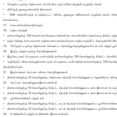
• 4 ஹெக்டயருக்கு அதிகமான பரப்பில் நீரக வாழ் உயிரின விருத்தி கருத்திட்டங்கள்.
• மீன்பிடித் துறைமுகங்களின் நிர்மாணம்
• 50% அதிகரிப்புக்கு உட்படுத்தப்பட்ட மீன்பிடி துறைமுக விரிவாக்கல் கருத்திட்டங்கள் 
கொள்ளளவு.
17. சகல சுரங்கத்தொழில்களும்
18. கழிவு அகற்றல்
• நாளொன்றுக்கு 100 தொன் கொள்ளளவு அதிகரிப்பை கொண்டுள்ள எந்தவொரு திண்ம கழிவு 
• நஞ்சு அல்லது அபாயகரமான கழிவை கையாளத்தக்கதாக கழிவு கருத்திட்ட தொகுதியின் நிர்
19. 10 ஹெக்டயருக்கு அதிகமான அளவுடைய அனைத்து தொழில்துறை பேட்டைகள் மற்றும் பூங்க
20. இரும்பு மற்றும் உருக்கு தொழில்துறைகள்
• இரும்பை மூலப் பொருளாக பயன்படுத்தி நாளொன்றுக்கு 100 தொன்னுக்கு மேற்பட்ட அளவில் இரும
• கழிவிரும்பு உலோகத்தாதுக்களை மூலப் பொருளாக பயன்படுத்தி நாளொன்றுக்கு 100 தொன்னுக்க
உற்பத்திசெய்தல்.
21. இரும்பல்லாத அடிப்படை உலோக தொழில்துறைகள்
• தினமொன்றுக்கு 25 தொன்னுக்கு அதிகமான உற்பத்தி கொள்திறனுடைய அலுமினியம் அல்லது ச
22. அடிப்படை தொழில்துறை இரசாயனங்கள்
• தினமொன்றுக்கு 50 தொன்னுக்கு மேற்பட்ட உற்பத்தி கொள்திறனுடைய நச்சு இரசாயன பொருட்
• தினமொன்றுக்கு 25 தொன்னுக்கு மேற்பட்ட உற்பத்தி கொள்திறனுடைய நச்சு இரசாயன பொருட்
23. பூச்சிகொல்லிகள் மற்றும் உரம்
• தினமொன்றுக்கு 50 தொன்னுக்கு மேற்பட்ட கூட்டு உற்பத்தி கொள்திறனுடைய பூச்சிகொல்லிளை
• தினமொன்றுக்கு 25 தொன்னுக்கு மேற்பட்ட கூட்டு உற்பத்தி கொள்திறனுடைய பூச்சிகொல்லிளை
24. பெற்றோலியம் மற்றும் பெற்றோலிய இரசாயனங்கள்