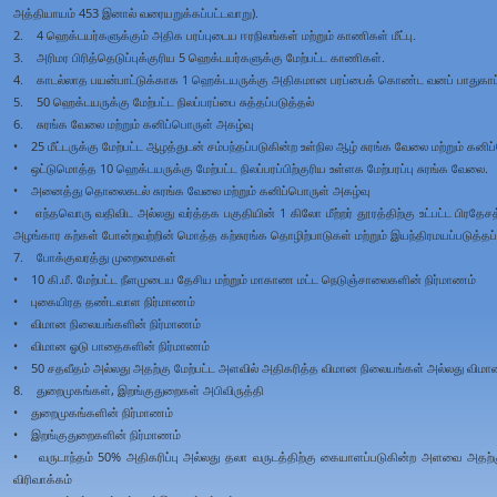
அத்தியாயம் 453 இனால் வரையறுக்கப்பட்டவாறு).
2. 4 ஹெக்டயர்களுக்கும் அதிக பரப்புடைய ஈரநிலங்கள் மற்றும் காணிகள் மீட்பு.
3. அரிமர பிரித்தெடுப்புக்குரிய 5 ஹெக்டயர்களுக்கு மேற்பட்ட காணிகள்.
4. காடல்லாத பயன்பாட்டுக்காக 1 ஹெக்டயருக்கு அதிகமான பரப்பைக் கொண்ட வனப் பாதுகாப்
5. 50 ஹெக்டயருக்கு மேற்பட்ட நிலப்பரப்பை சுத்தப்படுத்தல்
6. சுரங்க வேலை மற்றும் கனிப்பொருள் அகழ்வு
• 25 மீட்டருக்கு மேற்பட்ட ஆழத்துடன் சம்பந்தப்படுகின்ற உள்நில ஆழ் சுரங்க வேலை மற்றும் கனி
• ஒட்டுமொத்த 10 ஹெக்டயருக்கு மேற்பட்ட நிலப்பரப்பிற்குரிய உள்ளக மேற்பரப்பு சுரங்க வேலை.
• அனைத்து தொலைகடல் சுரங்க வேலை மற்றும் கனிப்பொருள் அகழ்வு
• எந்தவொரு வதிவிட அல்லது வர்த்தக பகுதியின் 1 கிலோ மீற்றர் தூரத்திற்கு உட்பட்ட பிரதேசத்தி
அழங்கார கற்கள் போன்றவற்றின் மொத்த கற்சுரங்க தொழிற்பாடுகள் மற்றும் இயந்திரமயப்படுத்தப்
7. போக்குவரத்து முறைமைகள்
• 10 கி.மீ. மேற்பட்ட நீளமுடைய தேசிய மற்றும் மாகாண மட்ட நெடுஞ்சாலைகளின் நிர்மாணம்
• புகையிரத தண்டவாள நிர்மாணம்
• விமான நிலையங்களின் நிர்மாணம்
• விமான ஓடு பாதைகளின் நிர்மாணம்
• 50 சதவீதம் அல்லது அதற்கு மேற்பட்ட அளவில் அதிகரித்த விமான நிலையங்கள் அல்லது விமா
8. துறைமுகங்கள், இறங்குதுறைகள் அபிவிருத்தி
• துறைமுகங்களின் நிர்மாணம்
• இறங்குதுறைகளின் நிர்மாணம்
• வருடாந்தம் 50% அதிகரிப்பு அல்லது தலா வருடத்திற்கு கையாளப்படுகின்ற அளவை அதற்
விரிவாக்கம்