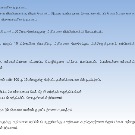
ங்களின் நிர்மாணம்
மின்பிறப்பாக்கு திறன் கொண்ட அல்லது தற்போதுள்ள நிலையங்களில் 25 மெகாவோற்களுக்கு
நிலையங்களின் நிர்மாணம்
க்கொண்ட 50 மெகாவோற்களுக்கு அதிகமான மின்பிறப்பாக்கி நிலையங்கள்.
ும் 10 கிலோமீற்றர் நீளத்திற்கு அதிகமான மேலசெல்லும் மின்செலுத்துகைக் கம்பிகளின்
உள்ளடக்கியதாக வீடமைப்பு, தொழில்துறை, வர்த்தக உட்கட்டமைப்பு போன்றவற்றை உள்ளடக்கி
ள்.
றம் தவிர 100 குடும்பங்களுக்கு மேற்பட்ட தன்னிச்சையான மீள்குடியேற்றம்.
ட்ட கொள்ளவுடைய நிலக் கீழ் நீர் எடுத்தல் கருத்திட்டங்கள்.
ய நீர் சுத்திகரிப்பு தொகுதிகளின் நிர்மாணம்.
திரவ (நீர் நீங்கலாக) மாற்றல் குழாய்வழிகளை அமைத்தல்.
களுக்கு அதிகமான பரப்பில் பொழுதுபோக்கு வசதிகளை வழங்குவதற்கான ஹோட்டல்கள் அல்லது
ன் நிர்மாணம்.