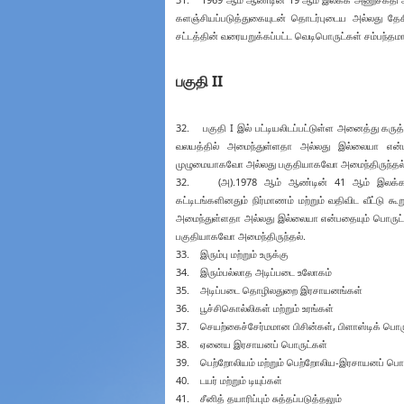
களஞ்சியப்படுத்துகையுடன் தொடர்புடைய அல்லது தே
சட்டத்தின் வரையறுக்கப்பட்ட வெடிபொருட்கள் சம்பந்
பகுதி II
32. பகுதி I இல் பட்டியலிடப்பட்டுள்ள அனைத்து கரு
வலயத்தில் அமைந்துள்ளதா அல்லது இல்லையா என்பத
முழுமையாகவோ அல்லது பகுதியாகவோ அமைந்திருந்தல்
32. (அ).1978 ஆம் ஆண்டின் 41 ஆம் இலக்க நக
கட்டிடங்களினதும் நிர்மாணம் மற்றும் வதிவிட வீட்ட
அமைந்துள்ளதா அல்லது இல்லையா என்பதையும் பொருட்ப
பகுதியாகவோ அமைந்திருந்தல்.
33. இரும்பு மற்றும் உருக்கு
34. இரும்பல்லாத அடிப்படை உலோகம்
35. அடிப்படை தொழிலதுறை இரசாயனங்கள்
36. பூச்சிகொல்லிகள் மற்றும் உரங்கள்
37. செயற்கைச்சேர்மமான பிசின்கள், பிளாஸ்டிக் பொருட
38. ஏனைய இரசாயனப் பொருட்கள்
39. பெற்றோலியம் மற்றும் பெற்றோலிய-இரசாயனப் பொர
40. டயர் மற்றும் டியுப்கள்
41. சீனித் தயாரிப்பும் சுத்தப்படுத்தலும்