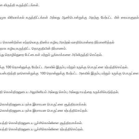
 விருத்தி கருத்திட்டங்கள்.
றைமுக விரிவாக்கல் கருத்திட்டங்கள் அல்லது ஆண்டொன்றுக்கு அதற்கு மேற்பட்ட மீன் கையாளுதல்
 கொண்டுள்ள எந்தவொரு திண்ம கழிவு அகற்றல் வசதியொன்றை நிர்மாணித்தல்
 கழிவு கருத்திட்ட தொகுதியின் நிர்மாணம்.
ொழில்துறை பேட்டைகள் மற்றும் பூங்காக்களை அபிவிருத்தி செய்தல்.
100 தொன்னுக்கு மேற்பட்ட அளவில் இரும்பு மற்றும் உருக்கு பொருட்ளை உற்பத்திசெய்தல்.
்படுத்தி நாளொன்றுக்கு 100 தொன்னுக்கு மேற்பட்ட அளவில் இரும்பு மற்றும் உருக்கு பொருட்ளை
 கொள்திறனுடைய அலுமினியம் அல்லது செம்பு அல்லது ஈயத்தை உருக்கியெடுத்தல்.
ி கொள்திறனுடைய நச்சு இரசாயன பொருட்ளை சூத்திரமாக்கல்.
ி கொள்திறனுடைய நச்சு இரசாயன பொருட்ளை உற்பத்திசெய்தல்.
ற்பத்தி கொள்திறனுடைய பூச்சிகொல்லிளை சூத்திரமாக்கல்.
ற்பத்தி கொள்திறனுடைய பூச்சிகொல்லிளை உற்பத்திசெய்தல்.