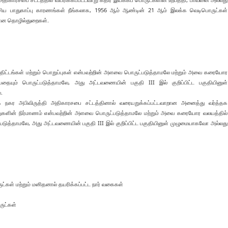
சிய பாதுகாப்பு காரணங்கள் நீங்கலாக, 1956 ஆம் ஆண்டின் 21 ஆம் இலக்க வெடிபொருட்கள்
தமான தொழில்துறைகள்.
த்திட்டங்கள் மற்றும் பொறுப்புகள் என்பவற்றின் அளவை பொருட்படுத்தாமலே மற்றும் அவை கரையோர
ையும் பொருட்படுத்தாமலே, அது அட்டவணையின் பகுதி III இல் குறிப்பிட்ட பகுதியினுள்
.
ர அபிவிருத்தி அதிகாரசபை சட்டத்தினால் வரையறுக்கப்பட்டவாறான அனைத்து வர்த்தக
ு கூறுகளின் நிர்மாணம் என்பவற்றின் அளவை பொருட்படுத்தாமலே மற்றும் அவை கரையோர வலயத்தில்
டுத்தாமலே, அது அட்டவணையின் பகுதி III இல் குறிப்பிட்ட பகுதியினுள் முழுமையாகவோ அல்லது
்கள் மற்றும் மனிதனால் தயரிக்கப்பட்ட நார் வகைகள்
ுட்கள்