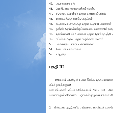
42. மதுசாரவகைகள்
43. மோல்ட் வாசனைமது மற்றும் மோல்ட்
44. சீமெந்து, கிளின்கர் மற்றும் சுண்ணாம்புக்கல்
45. உலோகமல்லாத கனிப்பொருட்கள்
46. கடதாசி, கடதாசி கூழ் மற்றும் கடதாசி பலகைகள்
47. நூற்றல், நெய்தல் மற்றும் புடைவை வகைகளின் நிற
48. தோல் பதனிடும் ஆலைகள் மற்றும் தோல் உற்பத்தி 
49. கப்பல் கட்டுதல் மற்றும் திருத்த வேலைகள்
50. புகையிரதப் பாதை உபகரணங்கள்
51. மோட்டார் வாகனங்கள்
52. வானூர்தி
பகுதி III
1. 1988 ஆம் ஆண்டின் 3 ஆம் இலக்க தேசிய மரபுரிமை வ
மீட்டர் தூரத்தினுள்;
வன கட்டளைச் சட்டம் (அத்தியாயம் 451). 1981 ஆம
வலயத்தினுள் அத்தகைய பகுதிகள் முழுமையாகவோ அல்லத
2. பின்வரும் பகுதிகளில் அத்தகைய பகுதிகள் கரைய