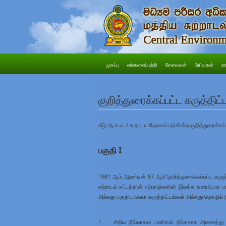
முகப்பு
எங்களைப்பற்றி
சேவைகள்
பிரிவுகள்
ஊ
குறித்துரைக்கப்பட்ட கருத்திட்
கீழ் ஆ.சு.ப. / சு.தா.ம. தேவைப்படுகின்ற குறித்துரைக்கப
பகுதி I
1981 ஆம் ஆண்டின் 57 ஆம்“குறித்துரைக்கப்பட்ட கருத்த
சுற்றாடல் சட்டத்தின் ஏற்பாடுகளின் இலக்க கரையோர
அல்லது பகுதியாகவா கருத்திட்டங்கள் அல்லது தொழில் 
1. சிறிய நீர்ப்பாசன பணிகள் நீங்கலாக அனைத்து ஆற்று