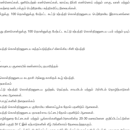
்ணெய்கள், ஒளியெற்றல் எண்ணெய்கள், உராய்வு நீக்கி எண்ணெய் மற்றும் மசகு, வான் மற்றும்
பவற்றை உண்டாக்கும் பெற்றோலிய சுத்திகரிப்பு நிலையங்கள்.
றுக்கு 100 தொன்னுக்கு மேற்பட்ட கூட்டு உற்பத்தி கொள்திறனுடைய பெற்றோலிய இரசாயனங்ளை
ு தினமொன்றுக்கு 100 தொன்னுக்கு மேற்பட்ட கூட்டு உற்பத்தி கொள்திறனுடைய டயர் மற்றும் டியுப்
பத்தி கொள்திறனுடைய சுத்தப்படுத்திய/ விளக்கிய சீனி உற்பத்தி
.
வுடைய சூளையில் சுண்ணாம்பு தயாரித்தல்
 கொள்திறனுடைய கடதாசி அல்லது காகிதக் கூழ் உற்பத்தி.
ைவாக்கம்
 உற்பத்தி கொள்திறனுடைய நூற்றல், நெய்தல், சாயமிடல் மற்றும் அச்சிடல் தொழிற்பாடுகள்
புடைவை ஆலைகள்.
பொருட்களின் நிறைவாக்கம்
உற்பத்தி கொள்திறனுடைய குரோமிய உலோகப்பூச்சு தோல் பதனிடும் ஆலைகள்.
உற்பத்தி கொள்திறனுடைய தாவரச்சாய (பட்டை) தோல் பதனிடும் ஆலைகள்.
தொழில்துறை பேட்டைகள் மற்றும் பூங்காக்களினுள்அமைகின்ற 20-30 வரையிலான குறிப்பிடப்பட்டுள்ள
த்தின் பகுதி IV C இன் ஏற்பாடுகளின் கீழ் அங்கீகாரம் தேவையற்றதாகும்.
ாரசபை சட்டத்தில் விபரிக்கப்பட்டவாறு கதிர் இயக்கப் பொருட்களின் உற்பத்தி, பாவனை அல்லது