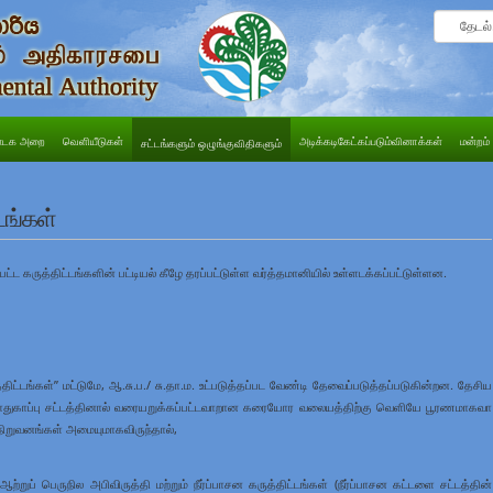
டக அறை
வெளியீடுகள்
அடிக்கடிகேட்கப்படும்வினாக்கள்
மன்றம்
சட்டங்களும் ஒழுங்குவிதிகளும்
டங்கள்
்பட்ட கருத்திட்டங்களின் பட்டியல் கீழே தரப்பட்டுள்ள வர்த்தமானியில் உள்ளடக்கப்பட்டுள்ளன.
ிட்டங்கள்” மட்டுமே, ஆ.சு.ப./ சு.தா.ம. உட்படுத்தப்பட வேண்டி தேவைப்படுத்தப்படுகின்றன. தேசிய
 பாதுகாப்பு சட்டத்தினால் வரையறுக்கப்பட்டவாறான கரையோர வலையத்திற்கு வெளியே பூரணமாகவா
நிறுவனங்கள் அமையுமாகவிருந்தால்,
ப் பெருநில அபிவிருத்தி மற்றும் நீர்ப்பாசன கருத்திட்டங்கள் (நீர்ப்பாசன கட்டளை சட்டத்தின்