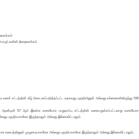
ைவாக்கம்
பொருட்களின் நிறைவாக்கம்
னச் சட்டத்தின் கீழ் பிரகடனப்படுத்தப்பட்ட ஏதாவது பகுதியினுள் அல்லது எல்லைகளிலிருந்து 100
் ஆண்டின் 57 ஆம் இலக்க கரையோர பாதுகாப்பு சட்டத்தின் வரையறுக்கப்பட்டவாறு கரையோர
ு பகுதியாகவோ இருந்தாலும் அல்லது இல்லாவிட்டாலும்.
ோர வலயத்தினுள் முழுமையாகவோ அல்லது பகுதியாகவோ இருந்தாலும் அல்லது இல்லாவிட்டாலும்,