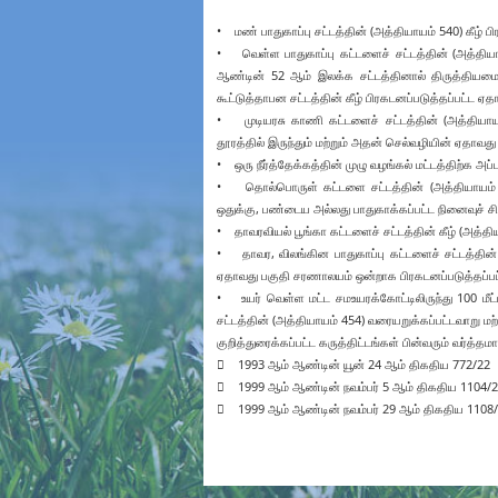
• மண் பாதுகாப்பு சட்டத்தின் (அத்தியாயம் 540) கீழ் பி
• வெள்ள பாதுகாப்பு கட்டளைச் சட்டத்தின் (அத்தியாய
ஆண்டின் 52 ஆம் இலக்க சட்டத்தினால் திருத்தியமை
கூட்டுத்தாபன சட்டத்தின் கீழ் பிரகடனப்படுத்தப்பட்ட ஏ
• முடியரசு காணி கட்டளைச் சட்டத்தின் (அத்தியாயம்
தூரத்தில் இருந்தும் மற்றும் அதன் செல்வழியின் ஏதாவ
• ஒரு நீர்த்தேக்கத்தின் முழு வழங்கல் மட்டத்திற்க அப்
• தொல்பொருள் கட்டளை சட்டத்தின் (அத்தியாயம் 18
ஒதுக்கு, பண்டைய அல்லது பாதுகாக்கப்பட்ட நினைவுச் சி
• தாவரவியல் பூங்கா கட்டளைச் சட்டத்தின் கீழ் (அத்தி
• தாவர, விலங்கின பாதுகாப்பு கட்டளைச் சட்டத்தின் க
ஏதாவது பகுதி சரணாலயம் ஒன்றாக பிரகடனப்படுத்தப்பட
• உயர் வெள்ள மட்ட சமஉயரக்கோட்டிலிருந்து 100 மீட்
சட்டத்தின் (அத்தியாயம் 454) வரையறுக்கப்பட்டவாறு மற்ற
குறித்துரைக்கப்பட்ட கருத்திட்டங்கள் பின்வரும் வர்
 1993 ஆம் ஆண்டின் யூன் 24 ஆம் திகதிய 772/22
 1999 ஆம் ஆண்டின் நவம்பர் 5 ஆம் திகதிய 1104/
 1999 ஆம் ஆண்டின் நவம்பர் 29 ஆம் திகதிய 1108