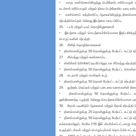
• மசகு எண்ணெயிலிருந்து பெற்றோல், எரிபொருள் எண
கடல்சார் எரிபொருள் மற்றும் திரவ பெற்றோலிய வாயு என்
• எண்ணெய் சுத்திகரிப்பு ஆலையிலிருந்து தினமொன்
உற்பத்திசெய்தல் அல்லது இயற்கை வாயு பிரிப்பு.
25. டயர் மற்றும் டியுப் தொழில்துறைகள்
• இயற்கை மற்றும் செயற்கைச்சேர்மமான இறப்பரிலிருந்த
பொருட்களின் உற்பத்தி.
26. சீனித் தொழிற்சாலைகள்
• தினமொன்றுக்கு 50 தொன்னுக்கு மேற்பட்ட கூட்டு உற்
27. சீமெந்து மற்றும் சுண்ணாம்பு
• கிளிங்கர் (clinker) தயரிப்பினூடாக சீமெந்து உற்பத்தி
• தினமொன்றுக்கு 50 தொன்னுக்கு மேற்பட்ட கொள்ளள
28. கடதாசி மற்றும் காகிதக் கூழ்
• தினமொன்றுக்கு 50 தொன் மேற்பட்ட கூட்டு உற்பத்தி
29. நூற்றல், நெய்தல் மற்றும் புடைவை வகைகளின் நிற
• தினமொன்றுக்கு 50 தொன்னுக்கு மேற்பட்ட கூட்டு
ஒன்றிணைந்த பருத்தி அல்லது செயற்கைச்சேர்மமான 
30. தோல் பதனிடும் ஆலைகள் மற்றும் தோல் உற்பத்தி 
• தினமொன்றுக்கு 25 தொன்னுக்கு மேற்பட்ட கூட்டு 
• தினமொன்றுக்கு 50 தொன்னுக்கு மேற்பட்ட கூட்டு 
எவ்வாறாயினும், மேலே (19) இல் விபரிக்கப்பட்டவாறு 
கருத்திட்டங்கள் மற்றும் பொறுப்புக்கள் தொடர்பில் சட்ட
31. 1969 ஆம் ஆண்டின் 19 ஆம் இலக்க அணுசக்தி அதிக