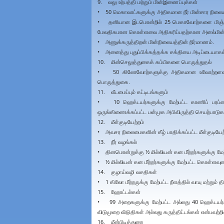
9. வலு உற்பத்தி மற்றும் மின்இணைப்புக்கள்
• 50 மெகாவாட்களுக்கு அதிகமான நீர் மின்சார நிலைய
• தனியான இடமொன்றில் 25 மெகாவோற்களை மிஞ்சிய 
மேலதிகமான கொள்ளவை அதிகரிப்பதற்கான அனல்மின் 
• அணுக்கருத்திறன் மின்நிலையத்தின் நிர்மாணம்.
• அனைத்து புதுப்பிக்கத்தக்க சக்தியை அடிப்டையாக
10. மின்செலுத்துகைக் கம்பிகளை பொருத்துதல்
• 50 கிலோவோற்களுக்கு அதிகமான உவோற்றளவு மற்ற
பொருத்துகை.
11. வீடமைப்பும் கட்டிடங்களும்
• 10 ஹெக்டயர்களுக்கு மேற்பட்ட காணிப் பரப்பை 
ஒருங்கிணைக்கப்பட்ட பன்முக அபிவிருத்தி செயற்பாடுக
12. மீள்குடியேற்றம்
• அவசர நிலைமைகளின் கீழ் பாதிக்கப்பட்ட மீள்குடியேற்
13. நீர் வழங்கல்
• தினமொன்றுக்கு ½ மில்லியன் கன மீற்றர்களுக்கு மேற்ப
• ½ மில்லியன் கன மீற்றர்களுக்கு மேற்பட்ட கொள்ளவுடை
14. குழாய்வழி வசதிகள்
• 1 கிலோ மீற்றருக்கு மேற்பட்ட நீளத்தில் வாயு மற்றும் 
15. ஹோட்டல்கள்
• 99 அறைகளுக்கு மேற்பட்ட அல்லது 40 ஹெக்டயர்
விடுமுறை விடுதிகள் அல்லது கருத்திட்டங்கள் என்பவற்றி
16. மீன்பிடித்துறை