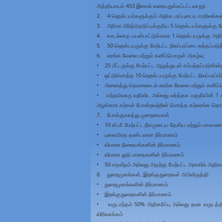
அத்தியாயம் 453 இனால் வரையறுக்கப்பட்டவாறு).
2. 4 ஹெக்டயர்களுக்கும் அதிக பரப்புடைய ஈரநிலங்கள் ம
3. அரிமர பிரித்தெடுப்புக்குரிய 5 ஹெக்டயர்களுக்கு 
4. காடல்லாத பயன்பாட்டுக்காக 1 ஹெக்டயருக்கு அதி
5. 50 ஹெக்டயருக்கு மேற்பட்ட நிலப்பரப்பை சுத்தப்படுத
6. சுரங்க வேலை மற்றும் கனிப்பொருள் அகழ்வு
• 25 மீட்டருக்கு மேற்பட்ட ஆழத்துடன் சம்பந்தப்படுகின
• ஒட்டுமொத்த 10 ஹெக்டயருக்கு மேற்பட்ட நிலப்பரப்பிற
• அனைத்து தொலைகடல் சுரங்க வேலை மற்றும் கனிப்
• எந்தவொரு வதிவிட அல்லது வர்த்தக பகுதியின் 1 கிலோ ம
அழங்கார கற்கள் போன்றவற்றின் மொத்த கற்சுரங்க தொழி
7. போக்குவரத்து முறைமைகள்
• 10 கி.மீ. மேற்பட்ட நீளமுடைய தேசிய மற்றும் மாகா
• புகையிரத தண்டவாள நிர்மாணம்
• விமான நிலையங்களின் நிர்மாணம்
• விமான ஓடு பாதைகளின் நிர்மாணம்
• 50 சதவீதம் அல்லது அதற்கு மேற்பட்ட அளவில் அதிக
8. துறைமுகங்கள், இறங்குதுறைகள் அபிவிருத்தி
• துறைமுகங்களின் நிர்மாணம்
• இறங்குதுறைகளின் நிர்மாணம்
• வருடாந்தம் 50% அதிகரிப்பு அல்லது தலா வருடத
விரிவாக்கம்