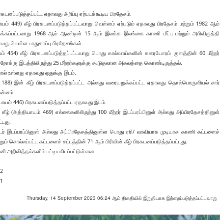
ரகடனப்படுத்தப்பட்ட ஏதாவது அரிப்பு ஏற்படக்கூடிய பிரதேசம்.
ம் 449) கீழ் பிரகடனப்படுத்தப்பட்டவாறு வெள்ளம் ஏற்படும் ஏதாவது பிரதேசம் மற்றும் 1982 ஆம்
க்கப்பட்டவாறு 1968 ஆம் ஆண்டின் 15 ஆம் இலக்க இலங்கை காணி மீட்பு மற்றும் அபிவிருத்தி
தாவது வெள்ள பாதுகாப்பு பிரதேசங்கள்.
 454) கீழ் பிரகடனப்படுத்தப்பட்டவாறு பொது கால்வாய்களின் கரையோரம் குளத்தின் 60 மீற்றர்
து நோக்கு இடத்திலிருந்து 25 மீற்றர்களுக்கு கூடுதலான அகலத்தை கொண்டிருத்தல்.
பால் உள்ளது ஏதாவது ஒதுக்கு இடம்.
8) இன் கீழ் பிரகடனப்படுத்தப்பட்ட அல்லது வரையறுக்கப்பட்ட ஏதாவது தொல்பொருளியல் சார்
ன்னம்.
யாயம் 446) பிரகடனப்படுத்தப்பட்ட ஏதாவது இடம்.
ீழ் (அத்தியாயம் 469) எல்லைகளிலிருந்து 100 மீற்றர் இடப்பரப்பினுள் அல்லது அப்பிரதேசத்தினுள்
்டது.
டர் இடப்பரப்பினுள் அல்லது அப்பிரதேசத்தினுள்ள பொது ஏரி/ வாவியாக முடியரசு காணி கட்டளைச்
ும் சொல்லப்பட்ட கட்டளைச் சட்டத்தின் 71 ஆம் பிரிவின் கீழ் பிரகடனப்படுத்தப்பட்டது.
த்தமானி அறிவித்தல்களில் பட்டியலிடப்பட்டுள்ளன.
22
/1
Thursday, 14 September 2023 06:24 ஆம் திகதியில் இறுதியாக இற்றைப்படுத்தப்பட்டவாறு