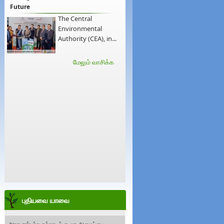
Future
The Central
Environmental
Authority (CEA), in...
மேலும் வாசிக்க
புதியவை யாவை
அரச சார்பற்ற சுற்றாடல் சமூக அமைப்பை