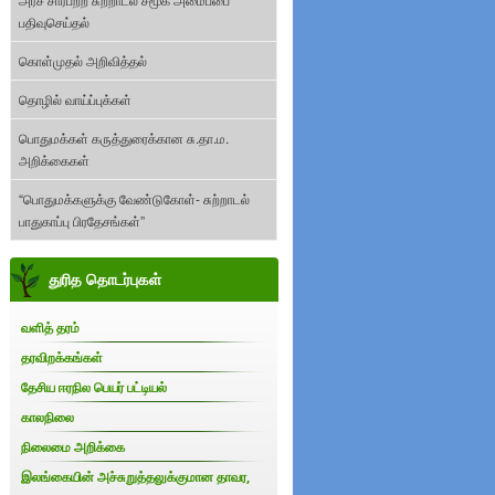
பதிவுசெய்தல்
கொள்முதல் அறிவித்தல்
தொழில் வாய்ப்புக்கள்
பொதுமக்கள் கருத்துரைக்கான சு.தா.ம.
அறிக்கைகள்
“பொதுமக்களுக்கு வேண்டுகோள்- சுற்றாடல்
பாதுகாப்பு பிரதேசங்கள்”
துரித தொடர்புகள்
வளித் தரம்
தரவிறக்கங்கள்
தேசிய ஈரநில பெயர் பட்டியல்
காலநிலை
நிலைமை அறிக்கை
இலங்கையின் அச்சுறுத்தலுக்குமான தாவர,