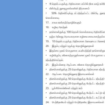
• 4 ஹெக்டயருக்கு அதிகமான பரப்பில் நீரக வாழ் உயிரின
• மீன்பிடித் துறைமுகங்களின் நிர்மாணம்
• 50% அதிகரிப்புக்கு உட்படுத்தப்பட்ட மீன்பிடி து
கொள்ளளவு.
17. சகல சுரங்கத்தொழில்களும்
18. கழிவு அகற்றல்
• நாளொன்றுக்கு 100 தொன் கொள்ளளவு அதிகரிப்பை
• நஞ்சு அல்லது அபாயகரமான கழிவை கையாளத்தக்கதாக
19. 10 ஹெக்டயருக்கு அதிகமான அளவுடைய அனைத்து த
20. இரும்பு மற்றும் உருக்கு தொழில்துறைகள்
• இரும்பை மூலப் பொருளாக பயன்படுத்தி நாளொன்றுக்கு 
• கழிவிரும்பு உலோகத்தாதுக்களை மூலப் பொருளாக பயன
உற்பத்திசெய்தல்.
21. இரும்பல்லாத அடிப்படை உலோக தொழில்துறைகள்
• தினமொன்றுக்கு 25 தொன்னுக்கு அதிகமான உற்பத்தி
22. அடிப்படை தொழில்துறை இரசாயனங்கள்
• தினமொன்றுக்கு 50 தொன்னுக்கு மேற்பட்ட உற்பத்த
• தினமொன்றுக்கு 25 தொன்னுக்கு மேற்பட்ட உற்பத்த
23. பூச்சிகொல்லிகள் மற்றும் உரம்
• தினமொன்றுக்கு 50 தொன்னுக்கு மேற்பட்ட கூட்டு உ
• தினமொன்றுக்கு 25 தொன்னுக்கு மேற்பட்ட கூட்டு உ
24. பெற்றோலியம் மற்றும் பெற்றோலிய இரசாயனங்கள்