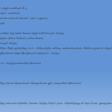
ற்றும் காணிகள் மீட்பு.
மேற்பட்ட காணிகள்.
கமான பரப்பைக் கொண்ட வனப் பாதுகாப்பு
்தல்
்ற உள்நில ஆழ் சுரங்க வேலை மற்றும் கனிப்பொருள் அகழ்வு.
்குரிய உள்ளக மேற்பரப்பு சுரங்க வேலை.
பொருள் அகழ்வு
ீற்றர் தூரத்திற்கு உட்பட்ட பிரதேசத்தில் பளிங்கு, சுண்ணாம்புக்கல், சிலிக்கா,குவாட்ஸ் மற்றும்
ற்பாடுகள் மற்றும் இயந்திரமயப்படுத்தப்பட்ட அகழ்வு.
ண மட்ட நெடுஞ்சாலைகளின் நிர்மாணம்
ரித்த விமான நிலையங்கள் அல்லது விமான ஓடு பாதைகளின் விரிவாக்கம்
்திற்கு கையாளப்படுகின்ற அளவை அதற்கு மேற்பட்டதாக அதிகரித்தலுடன் தொடர்பான துறைமுகை