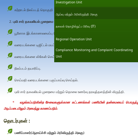
Investigation Unit
சுற்றாடல் நிலப்படத் தொகுதி
ஆய்வு மற்றும் அபிவிருத்தி அலகு
புவி சார் தகவலியல் முறைமை (GIS) தொடர்பான சேவைகள்
தகவல் தொழில்நுட்ப பிரிவு (IT)
பூளோக இடங்காணலமைப்பு (GPS) புள்ளிகளை பெற்றுக்கொள்ளல்.
Regional Operation Unit
வரைபடங்களை டிஜிட்டல் மயப்படுத்தல் (எண் மயப்படுத்தப்பட்ட)
Compliance Monitoring and Complaint Coordinating
வரைபடங்களை ஸ்கேன் செய்தலும் அச்சிடுதலும் (A0 அளவு வரை)
Unit
நிலப்படம் தயாரிப்பு.
செய்மதி வரைபடங்களை பகுப்பாய்வு செய்தல்.
புவி சார் தகவலியல் முறைமை மற்றும் தொலை உணர்வு தரவுத்தளத்தின் விருத்தி.
*
வழங்கப்படுகின்ற சேவைகளுக்கான கட்டணங்கள் பணியின் தன்மையைப் பொருத்தும
அடிப்படையிலும் அமைந்து காணப்படும்.
தொடர்புகள் :
பணிப்பாளர்
(
ஆராய்ச்சி மற்றும் அபிவிருத்தி அலகு
)