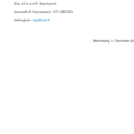
திரு. எம்.ஏ.ஏ.என். ஹேமாகுமார
தொலைபேசி /தொலைநகல் : 011-2867263
மின்னஞ்சல் -
kgs@cea.lk
Wednesday, 11 December 2024