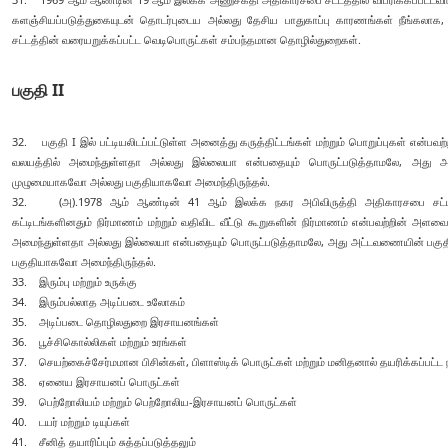
களஞ்சியப்படுத்துகையுடன் தொடர்புடைய அல்லது தேசிய பாதுகாப்பு காரணங்கள் நீங்கல
சட்டத்தின் வரையறுக்கப்பட்ட வெடிபொருட்கள் சம்பந்தமான தொழில்துறைகள்.
பகுதி II
32. பகுதி I இல் பட்டியலிடப்பட்டுள்ள அனைத்து கருத்திட்டங்கள் மற்றும் பொறுப்புகள் என
வலயத்தில் அமைந்துள்ளதா அல்லது இல்லையா என்பதையும் பொருட்படுத்தாமலே, அது அட்
முழுமையாகவோ அல்லது பகுதியாகவோ அமைந்திருந்தல்.
32. (அ).1978 ஆம் ஆண்டின் 41 ஆம் இலக்க நகர அபிவிருத்தி அதிகாரசபை சட்டத்
கட்டிடங்களினதும் நிர்மாணம் மற்றும் வதிவிட வீட்டு கூறுகளின் நிர்மாணம் என்பவற்றின் 
அமைந்துள்ளதா அல்லது இல்லையா என்பதையும் பொருட்படுத்தாமலே, அது அட்டவணையின் பகுதி I
பகுதியாகவோ அமைந்திருந்தல்.
33. இரும்பு மற்றும் உருக்கு
34. இரும்பல்லாத அடிப்படை உலோகம்
35. அடிப்படை தொழிலதுறை இரசாயனங்கள்
36. பூச்சிகொல்லிகள் மற்றும் உரங்கள்
37. செயற்கைச்சேர்மமான பிசின்கள், பிளாஸ்டிக் பொருட்கள் மற்றும் மனிதனால் தயரிக்கப்பட்ட
38. ஏனைய இரசாயனப் பொருட்கள்
39. பெற்றோலியம் மற்றும் பெற்றோலிய-இரசாயனப் பொருட்கள்
40. டயர் மற்றும் டியுப்கள்
41. சீனித் தயாரிப்பும் சுத்தப்படுத்தலும்