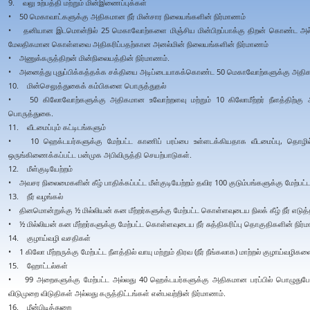
9. வலு உற்பத்தி மற்றும் மின்இணைப்புக்கள்
• 50 மெகாவாட்களுக்கு அதிகமான நீர் மின்சார நிலையங்களின் நிர்மாணம்
• தனியான இடமொன்றில் 25 மெகாவோற்களை மிஞ்சிய மின்பிறப்பாக்கு திறன் கொண்ட அல்
மேலதிகமான கொள்ளவை அதிகரிப்பதற்கான அனல்மின் நிலையங்களின் நிர்மாணம்
• அணுக்கருத்திறன் மின்நிலையத்தின் நிர்மாணம்.
• அனைத்து புதுப்பிக்கத்தக்க சக்தியை அடிப்டையாகக்கொண்ட 50 மெகாவோற்களுக்கு அதிகமா
10. மின்செலுத்துகைக் கம்பிகளை பொருத்துதல்
• 50 கிலோவோற்களுக்கு அதிகமான உவோற்றளவு மற்றும் 10 கிலோமீற்றர் நீளத்திற்கு அ
பொருத்துகை.
11. வீடமைப்பும் கட்டிடங்களும்
• 10 ஹெக்டயர்களுக்கு மேற்பட்ட காணிப் பரப்பை உள்ளடக்கியதாக வீடமைப்பு, தொழில்த
ஒருங்கிணைக்கப்பட்ட பன்முக அபிவிருத்தி செயற்பாடுகள்.
12. மீள்குடியேற்றம்
• அவசர நிலைமைகளின் கீழ் பாதிக்கப்பட்ட மீள்குடியேற்றம் தவிர 100 குடும்பங்களுக்கு மேற்பட்
13. நீர் வழங்கல்
• தினமொன்றுக்கு ½ மில்லியன் கன மீற்றர்களுக்கு மேற்பட்ட கொள்ளவுடைய நிலக் கீழ் நீர் எடுத்த
• ½ மில்லியன் கன மீற்றர்களுக்கு மேற்பட்ட கொள்ளவுடைய நீர் சுத்திகரிப்பு தொகுதிகளின் நிர்
14. குழாய்வழி வசதிகள்
• 1 கிலோ மீற்றருக்கு மேற்பட்ட நீளத்தில் வாயு மற்றும் திரவ (நீர் நீங்கலாக) மாற்றல் குழாய்வழி
15. ஹோட்டல்கள்
• 99 அறைகளுக்கு மேற்பட்ட அல்லது 40 ஹெக்டயர்களுக்கு அதிகமான பரப்பில் பொழுது
விடுமுறை விடுதிகள் அல்லது கருத்திட்டங்கள் என்பவற்றின் நிர்மாணம்.
16. மீன்பிடித்துறை