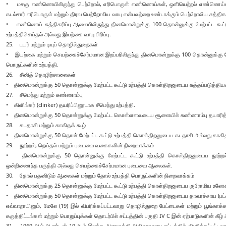
• மசகு எண்ணெயிலிருந்து பெற்றோல், எரிபொருள் எண்ணெய்கள், ஒளியெற்றல் எண்ணெய்கள், உ
கடல்சார் எரிபொருள் மற்றும் திரவ பெற்றோலிய வாயு என்பவற்றை உண்டாக்கும் பெற்றோலிய சுத்திகர
• எண்ணெய் சுத்திகரிப்பு ஆலையிலிருந்து தினமொன்றுக்கு 100 தொன்னுக்கு மேற்பட்ட க
உற்பத்திசெய்தல் அல்லது இயற்கை வாயு பிரிப்பு.
25. டயர் மற்றும் டியுப் தொழில்துறைகள்
• இயற்கை மற்றும் செயற்கைச்சேர்மமான இறப்பரிலிருந்து தினமொன்றுக்கு 100 தொன்னுக்கு மேற்ப
பொருட்களின் உற்பத்தி.
26. சீனித் தொழிற்சாலைகள்
• தினமொன்றுக்கு 50 தொன்னுக்கு மேற்பட்ட கூட்டு உற்பத்தி கொள்திறனுடைய சுத்தப்படுத்திய/ 
27. சீமெந்து மற்றும் சுண்ணாம்பு
• கிளிங்கர் (clinker) தயரிப்பினூடாக சீமெந்து உற்பத்தி.
• தினமொன்றுக்கு 50 தொன்னுக்கு மேற்பட்ட கொள்ளளவுடைய சூளையில் சுண்ணாம்பு தயாரித
28. கடதாசி மற்றும் காகிதக் கூழ்
• தினமொன்றுக்கு 50 தொன் மேற்பட்ட கூட்டு உற்பத்தி கொள்திறனுடைய கடதாசி அல்லது காகிதக்
29. நூற்றல், நெய்தல் மற்றும் புடைவை வகைகளின் நிறைவாக்கம்
• தினமொன்றுக்கு 50 தொன்னுக்கு மேற்பட்ட கூட்டு உற்பத்தி கொள்திறனுடைய நூற்றல், 
ஒன்றிணைந்த பருத்தி அல்லது செயற்கைச்சேர்மமான புடைவை ஆலைகள்.
30. தோல் பதனிடும் ஆலைகள் மற்றும் தோல் உற்பத்தி பொருட்களின் நிறைவாக்கம்
• தினமொன்றுக்கு 25 தொன்னுக்கு மேற்பட்ட கூட்டு உற்பத்தி கொள்திறனுடைய குரோமிய உலோக
• தினமொன்றுக்கு 50 தொன்னுக்கு மேற்பட்ட கூட்டு உற்பத்தி கொள்திறனுடைய தாவரச்சாய (ப
எவ்வாறாயினும், மேலே (19) இல் விபரிக்கப்பட்டவாறு தொழில்துறை பேட்டைகள் மற்றும் பூங்காக
கருத்திட்டங்கள் மற்றும் பொறுப்புக்கள் தொடர்பில் சட்டத்தின் பகுதி IV C இன் ஏற்பாடுகளின் கீழ
31. 1969 ஆம் ஆண்டின் 19 ஆம் இலக்க அணுசக்தி அதிகாரசபை சட்டத்தில் விபரிக்கப்பட்டவாற