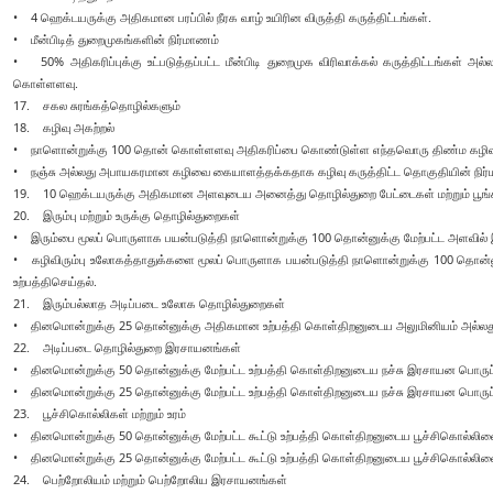
• 4 ஹெக்டயருக்கு அதிகமான பரப்பில் நீரக வாழ் உயிரின விருத்தி கருத்திட்டங்கள்.
• மீன்பிடித் துறைமுகங்களின் நிர்மாணம்
• 50% அதிகரிப்புக்கு உட்படுத்தப்பட்ட மீன்பிடி துறைமுக விரிவாக்கல் கருத்திட்டங்கள் 
கொள்ளளவு.
17. சகல சுரங்கத்தொழில்களும்
18. கழிவு அகற்றல்
• நாளொன்றுக்கு 100 தொன் கொள்ளளவு அதிகரிப்பை கொண்டுள்ள எந்தவொரு திண்ம கழிவு 
• நஞ்சு அல்லது அபாயகரமான கழிவை கையாளத்தக்கதாக கழிவு கருத்திட்ட தொகுதியின் நிர்
19. 10 ஹெக்டயருக்கு அதிகமான அளவுடைய அனைத்து தொழில்துறை பேட்டைகள் மற்றும் பூங்க
20. இரும்பு மற்றும் உருக்கு தொழில்துறைகள்
• இரும்பை மூலப் பொருளாக பயன்படுத்தி நாளொன்றுக்கு 100 தொன்னுக்கு மேற்பட்ட அளவில் இரும
• கழிவிரும்பு உலோகத்தாதுக்களை மூலப் பொருளாக பயன்படுத்தி நாளொன்றுக்கு 100 தொன்னுக்க
உற்பத்திசெய்தல்.
21. இரும்பல்லாத அடிப்படை உலோக தொழில்துறைகள்
• தினமொன்றுக்கு 25 தொன்னுக்கு அதிகமான உற்பத்தி கொள்திறனுடைய அலுமினியம் அல்லது ச
22. அடிப்படை தொழில்துறை இரசாயனங்கள்
• தினமொன்றுக்கு 50 தொன்னுக்கு மேற்பட்ட உற்பத்தி கொள்திறனுடைய நச்சு இரசாயன பொருட்
• தினமொன்றுக்கு 25 தொன்னுக்கு மேற்பட்ட உற்பத்தி கொள்திறனுடைய நச்சு இரசாயன பொருட்
23. பூச்சிகொல்லிகள் மற்றும் உரம்
• தினமொன்றுக்கு 50 தொன்னுக்கு மேற்பட்ட கூட்டு உற்பத்தி கொள்திறனுடைய பூச்சிகொல்லிளை
• தினமொன்றுக்கு 25 தொன்னுக்கு மேற்பட்ட கூட்டு உற்பத்தி கொள்திறனுடைய பூச்சிகொல்லிளை
24. பெற்றோலியம் மற்றும் பெற்றோலிய இரசாயனங்கள்