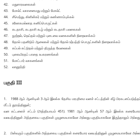
42. மதுசாரவகைகள்
43. மோல்ட் வாசனைமது மற்றும் மோல்ட்
44. சீமெந்து, கிளின்கர் மற்றும் சுண்ணாம்புக்கல்
45. உலோகமல்லாத கனிப்பொருட்கள்
46. கடதாசி, கடதாசி கூழ் மற்றும் கடதாசி பலகைகள்
47. நூற்றல், நெய்தல் மற்றும் புடைவை வகைகளின் நிறைவாக்கம்
48. தோல் பதனிடும் ஆலைகள் மற்றும் தோல் உற்பத்தி பொருட்களின் நிறைவாக்கம்
49. கப்பல் கட்டுதல் மற்றும் திருத்த வேலைகள்
50. புகையிரதப் பாதை உபகரணங்கள்
51. மோட்டார் வாகனங்கள்
52. வானூர்தி
பகுதி III
1. 1988 ஆம் ஆண்டின் 3 ஆம் இலக்க தேசிய மரபுரிமை வனச் சட்டத்தின் கீழ் பிரகடனப்படுத்தப்
மீட்டர் தூரத்தினுள்;
வன கட்டளைச் சட்டம் (அத்தியாயம் 451). 1981 ஆம் ஆண்டின் 57 ஆம் இலக்க கரையோர ப
வலயத்தினுள் அத்தகைய பகுதிகள் முழுமையாகவோ அல்லது பகுதியாகவோ இருந்தாலும் அல்லது இ
2. பின்வரும் பகுதிகளில் அத்தகைய பகுதிகள் கரையோர வலயத்தினுள் முழுமையாகவோ அல்லது