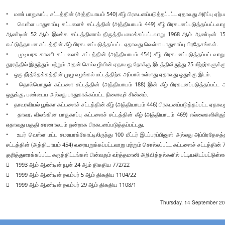
• மண் பாதுகாப்பு சட்டத்தின் (அத்தியாயம் 540) கீழ் பிரகடனப்படுத்தப்பட்ட ஏதாவது அரிப்பு ஏற்ப
• வெள்ள பாதுகாப்பு கட்டளைச் சட்டத்தின் (அத்தியாயம் 449) கீழ் பிரகடனப்படுத்தப்பட்டவாற
ஆண்டின் 52 ஆம் இலக்க சட்டத்தினால் திருத்தியமைக்கப்பட்டவாறு 1968 ஆம் ஆண்டின் 15 
கூட்டுத்தாபன சட்டத்தின் கீழ் பிரகடனப்படுத்தப்பட்ட ஏதாவது வெள்ள பாதுகாப்பு பிரதேசங்கள்.
• முடியரசு காணி கட்டளைச் சட்டத்தின் (அத்தியாயம் 454) கீழ் பிரகடனப்படுத்தப்பட்டவாற
தூரத்தில் இருந்தும் மற்றும் அதன் செல்வழியின் ஏதாவது நோக்கு இடத்திலிருந்து 25 மீற்றர்க
• ஒரு நீர்த்தேக்கத்தின் முழு வழங்கல் மட்டத்திற்க அப்பால் உள்ளது ஏதாவது ஒதுக்கு இடம்.
• தொல்பொருள் கட்டளை சட்டத்தின் (அத்தியாயம் 188) இன் கீழ் பிரகடனப்படுத்தப்பட்ட 
ஒதுக்கு, பண்டைய அல்லது பாதுகாக்கப்பட்ட நினைவுச் சின்னம்.
• தாவரவியல் பூங்கா கட்டளைச் சட்டத்தின் கீழ் (அத்தியாயம் 446) பிரகடனப்படுத்தப்பட்ட ஏதாவத
• தாவர, விலங்கின பாதுகாப்பு கட்டளைச் சட்டத்தின் கீழ் (அத்தியாயம் 469) எல்லைகளிலிருந்த
ஏதாவது பகுதி சரணாலயம் ஒன்றாக பிரகடனப்படுத்தப்பட்டது.
• உயர் வெள்ள மட்ட சமஉயரக்கோட்டிலிருந்து 100 மீட்டர் இடப்பரப்பினுள் அல்லது அப்பிரதே
சட்டத்தின் (அத்தியாயம் 454) வரையறுக்கப்பட்டவாறு மற்றும் சொல்லப்பட்ட கட்டளைச் சட்டத்தின் 71
குறித்துரைக்கப்பட்ட கருத்திட்டங்கள் பின்வரும் வர்த்தமானி அறிவித்தல்களில் பட்டியலிடப்
 1993 ஆம் ஆண்டின் யூன் 24 ஆம் திகதிய 772/22
 1999 ஆம் ஆண்டின் நவம்பர் 5 ஆம் திகதிய 1104/22
 1999 ஆம் ஆண்டின் நவம்பர் 29 ஆம் திகதிய 1108/1
Thursday, 14 September 202