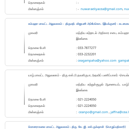
தொலைநகல்
: -
மின்னஞ்சல்
: -
nuwaraeliyacea@gmail.com
,
nu
கம்பஹா மாவட்ட அலுவலகம் - திருமதி. விஜயனி அம்பேகொட (இயக்குனர் - கடமைக
முகவரி
மத்திய சுற்றாடல் அதிகார சபை, கம்பஹா
இலங்கை
தொலை பேசி
: 033-7877277
தொலைநகல்
: 033-2232201
மின்னஞ்சல்
:
ceagampaha@yahoo.com
gampah
யாழ்.மாவட்ட அலுவலகம் - திரு எஸ்.பி.தவகிருபா, (உதவிப் பணிப்பாளர் -செயல்
முகவரி
மத்திய சுற்றுச்சூழல் ஆணையம், யாழ்
இலங்கை
தொலை பேசி
: 021-2224050
தொலைநகல்
: 021-2224050
மின்னஞ்சல்
:
ceanpo@gmail.com
,
jaffna@cea.l
மொனராகலை மாவட்ட அலுவலகம் - திரு. கே. ஜி. எஸ்.ருக்‌ஷான் (பொறுப்பதிகாரி)