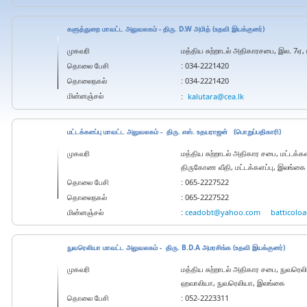
களுத்துறை மாவட்ட அலுவலகம் - திரு. D.W அமித் (உதவி இயக்குனர்)
முகவரி
மத்திய சுற்றாடல் அதிகாரசபை, இல. 7ஏ
தொலை பேசி
: 034-2221420
தொலைநகல்
: 034-2221420
மின்னஞ்சல்
:
kalutara@cea.lk
மட்டக்களப்பு மாவட்ட அலுவலகம் - திரு. எஸ். உதயராஜன் (பொறுப்பதிகாரி)
முகவரி
மத்திய சுற்றாடல் அதிகார சபை, மட்டக்க
திருகோண வீதி, மட்டக்களப்பு, இலங்கை
தொலை பேசி
: 065-2227522
தொலைநகல்
: 065-2227522
மின்னஞ்சல்
:
ceadobt@yahoo.com
batticolo
நுவரெலியா மாவட்ட அலுவலகம் - திரு. B.D.A அமரசிங்க (உதவி இயக்குனர்)
முகவரி
மத்திய சுற்றாடல் அதிகார சபை, நுவரெ
ஹவாலியா, நுவரெலியா, இலங்கை
தொலை பேசி
: 052-2223311