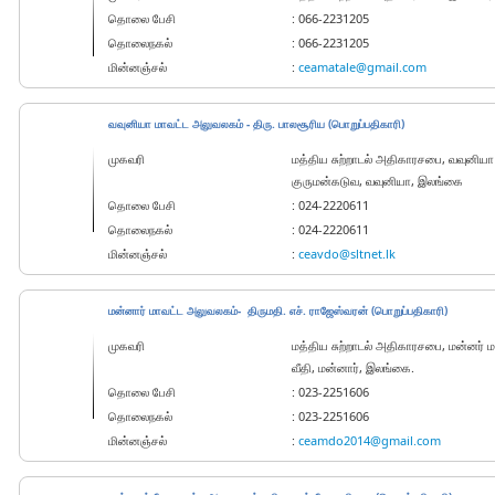
தொலை பேசி
: 066-2231205
தொலைநகல்
: 066-2231205
மின்னஞ்சல்
:
ceamatale@gmail.com
வவுனியா மாவட்ட அலுவலகம் - திரு. பாலசூரிய (பொறுப்பதிகாரி)
முகவரி
மத்திய சுற்றாடல் அதிகாரசபை, வவுனியா
குருமன்கடுவ, வவுனியா, இலங்கை
தொலை பேசி
: 024-2220611
தொலைநகல்
: 024-2220611
மின்னஞ்சல்
:
ceavdo@sltnet.lk
மன்னார் மாவட்ட அலுவலகம்- திருமதி. எச். ராஜேஸ்வரன் (பொறுப்பதிகாரி)
முகவரி
மத்திய சுற்றாடல் அதிகாரசபை, மன்னர்
வீதி, மன்னார், இலங்கை.
தொலை பேசி
: 023-2251606
தொலைநகல்
: 023-2251606
மின்னஞ்சல்
:
ceamdo2014@gmail.com