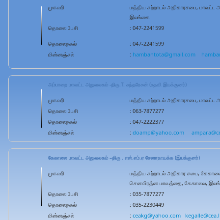
முகவரி
மத்திய சுற்றாடல் அதிகாரசபை, மாவட்ட 
இலங்கை
தொலை பேசி
: 047-2241599
தொலைநகல்
: 047-2241599
மின்னஞ்சல்
:
hambantota@gmail.com
hamban
அம்பாறை மாவட்ட அலுவலகம் -திரு.T. சுந்தரேசன் (உதவி இயக்குனர்)
முகவரி
மத்திய சுற்றாடல் அதிகாரசபை, மாவட்ட
தொலை பேசி
: 063-7877277
தொலைநகல்
: 047-2222377
மின்னஞ்சல்
:
doamp@yahoo.com
ampara@ce
கேகாலை மாவட்ட அலுவலகம் –திரு . எஸ்.எம்.ஏ சேனாநாயக்க (இயக்குனர்)
முகவரி
மத்திய சுற்றாடல் அதிகார சபை, கேகால
செனவிரத்ன மாவத்தை, கேகாலை, இலங
தொலை பேசி
: 035-7877277
தொலைநகல்
: 035-2230449
மின்னஞ்சல்
:
ceakg@yahoo.com
kegalle@cea.l