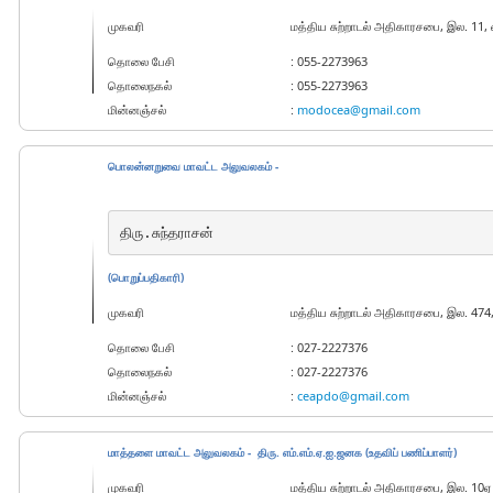
முகவரி
மத்திய சுற்றாடல் அதிகாரசபை, இல. 11
தொலை பேசி
: 055-2273963
தொலைநகல்
: 055-2273963
மின்னஞ்சல்
:
modocea@gmail.com
பொலன்னறுவை மாவட்ட அலுவலகம் -
திரு.சுந்தராசன்
(பொறுப்பதிகாரி)
முகவரி
மத்திய சுற்றாடல் அதிகாரசபை, இல. 47
தொலை பேசி
: 027-2227376
தொலைநகல்
: 027-2227376
மின்னஞ்சல்
:
ceapdo@gmail.com
மாத்தளை மாவட்ட அலுவலகம் - திரு. எம்.எம்.ஏ.ஐ.ஜனக (உதவிப் பணிப்பாளர்)
முகவரி
மத்திய சுற்றாடல் அதிகாரசபை, இல. 10ஏ